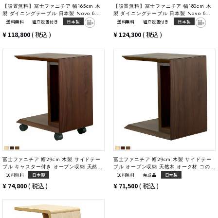
【設置無料】冨士ファニチア 幅165cm 木
【設置無料】冨士ファニチア 幅180cm 木
製 ダイニングテーブル 日本製 Novo 6人
製 ダイニングテーブル 日本製 Novo 6人
掛け 天然木 オーク材 六人用テーブル 食卓
掛け 天然木 オーク材 六人用テーブル 食卓
送料無料
組立設置付き
日本製
送料無料
組立設置付き
日本製
テーブル 長方形 国産 おしゃれ
テーブル 長方形 国産 おしゃれ
¥
118,800
税込
¥
124,300
税込
冨士ファニチア 幅29cm 木製 サイドテー
冨士ファニチア 幅29cm 木製 サイドテー
ブル キャスター付き オープン収納 天然木
ブル オープン収納 天然木 オーク材 コの字
オーク材 コの字 ナイトテーブル ミニテー
ナイトテーブル ミニテーブル リビング お
送料無料
日本製
送料無料
完成品
日本製
ブル リビング おしゃれ 完成品
しゃれ ナチュラル ブラウン 完成品
¥
74,800
税込
¥
71,500
税込