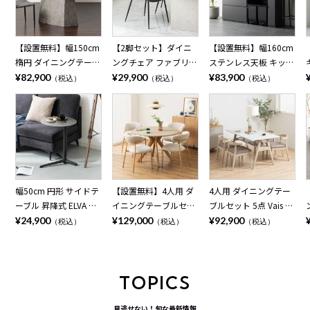
【設置無料】幅150cm
【2脚セット】ダイニ
【設置無料】幅160cm
楕円 ダイニングテーブ
ングチェア ファブリッ
ステンレス天板 キッチ
ル オーバルテーブル 4
ク STONEA 布張り ス
ンカウンター MIRENIA
¥82,900
¥29,900
¥83,900
（税込）
（税込）
（税込）
人掛け ALT 木目 大理石
チール脚 肘なし チェ
引き出し 収納 作業台
調 ウッディモダン テ
アー モダン 椅子 リビ
キッチン棚 ゴミ箱上収
ーブル 4人 食卓テーブ
ングチェア 食卓椅子
納 レンジ台 シンプル
ル おしゃれ ブラウン
おしゃれ ベージュ ブ
モダン 食器棚 おしゃ
ナチュラル
ラウン グレー
れ 黒 ブラック グレー
日本製 完成品
幅50cm 円形 サイドテ
【設置無料】4人用 ダ
4人用 ダイニングテー
ーブル 昇降式 ELVA セ
イニングテーブルセッ
ブルセット 5点 Vais メ
ラミック天板 石目調
ト 円形 5点 LENAS モ
ラミン テーブル 北欧
¥24,900
¥129,000
¥92,900
（税込）
（税込）
（税込）
シンプル モダン ソフ
ルタル風 コンクリート
モダン ダイニングチェ
ァテーブル おしゃれ
調 丸テーブル 北欧モ
ア おしゃれ ダイニン
ナイトテーブル 寝室
ダン ダイニングチェア
グセット (幅150cm 食
リビング 黒 ブラック
おしゃれ (幅110cm 食
卓テーブル×1 食卓椅
TOPICS
ベージュ
卓テーブル×1 食卓椅
子×4) ルンバブル
子×4)
見逃せない！旬な最新情報