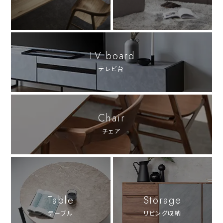
TV board
テレビ台
Chair
チェア
Table
Storage
テーブル
リビング収納