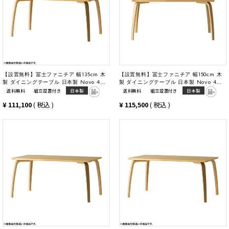
【設置無料】冨士ファニチア 幅135cm 木
【設置無料】冨士ファニチア 幅150cm 木
製 ダイニングテーブル 日本製 Novo 4人
製 ダイニングテーブル 日本製 Novo 4人
掛け 天然木 オーク材 四人用テーブル 食卓
掛け 天然木 オーク材 四人用テーブル 食卓
送料無料
組立設置付き
日本製
送料無料
組立設置付き
日本製
テーブル 長方形 国産 おしゃれ
テーブル 長方形 国産 おしゃれ
¥
111,100
税込
¥
115,500
税込