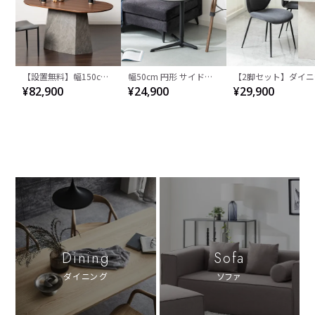
【設置無料】幅150cm
幅50cm 円形 サイドテ
【2脚セット】ダイニ
¥82,900
¥24,900
¥29,900
楕円 ダイニングテーブ
ーブル 昇降式 ELVA セ
グチェア ファブリッ
ル オーバルテーブル 4
ラミック天板 石目調 シ
STONEA 布張り スチ
人掛け ALT 木目 大理石
ンプル モダン ソファテ
ル脚 肘なし チェアー
調 ウッディモダン テー
ーブル おしゃれ ナイト
ダン 椅子 リビングチ
ブル 4人 食卓テーブル
テーブル 寝室 リビング
ア 食卓椅子 おしゃれ
おしゃれ ブラウン ナチ
黒 ブラック ベージュ
ージュ ブラウン グレ
ュラル
Dining
Sofa
ダイニング
ソファ