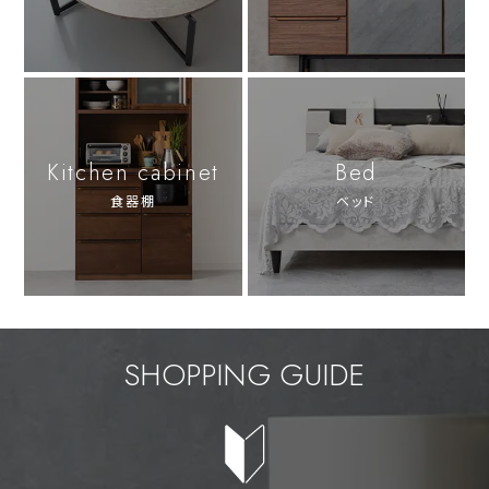
Kitchen cabinet
Bed
食器棚
ベッド
SHOPPING GUIDE