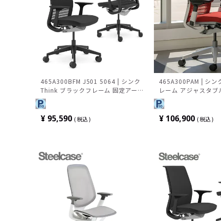
465A300BFM J501 5064 | シンク
465A300PAM | 
Think ブラックフレーム 固定アー
レーム アジャスタブ
ム 可動ランバーサポート 背3Dニッ
ランバーサポート 背
ト 座クロス張り スチールケース
ロス張り スチールケ
¥
95,590
¥
106,900
税込
税込