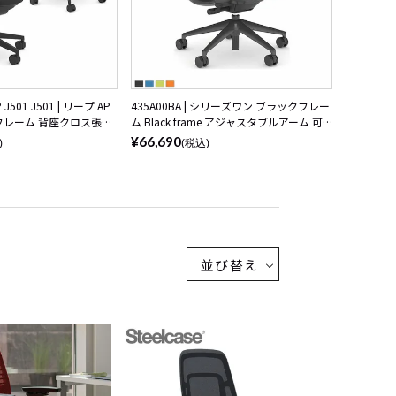
 J501 J501 | リープ AP
435A00BA | シリーズワン ブラックフレー
フレーム 背座クロス張り
ム Black frame アジャスタブルアーム 可
動ランバーサポート 背3Dニット 座クロス
¥66,690
)
(税込)
張り スチールケース
並び替え