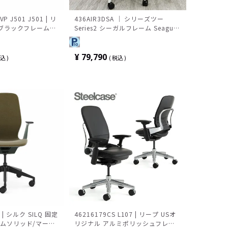
VP J501 J501 | リ
436AIR3DSA ｜ シリーズツー
 ブラックフレーム
Series2 シーガルフレーム Seagull
 スチールケース
frame 4Dアーム 可動ランバーサポ
ート 背エアバック/シーガル＋3Dマ
イクロニット 座クロス張り
¥
79,790
込
税込
Steelcase(スチールケース)
2 | シルク SILQ 固定
46216179CS L107 | リープ USオ
ナムソリッド/マール
リジナル アルミポリッシュフレー