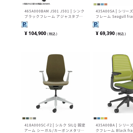
465A000BAM J501 J501 | シンク
435A00SA | シリ
ブラックフレーム アジャスタブル
フレーム Seagull f
アーム 可動ランバーサポート 背座
タブルアーム 可動ラ
クロス張り スチールケース
ト 背3Dニット 座ク
ールケース
¥
104,900
¥
69,390
税込
税込
418A000SC-F2 | シルク SILQ 固定
435A00BA | シリ
アーム シーガル/カーボンメタリッ
クフレーム Black f