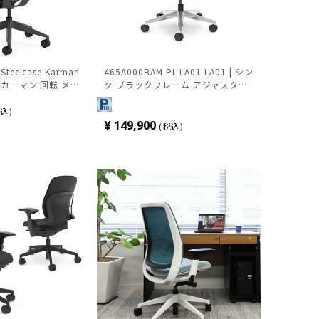
eelcase Karman
465A000BAM PL LA01 LA01 | シン
カーマン 回転 メッ
ク ブラックフレーム アジャスタブ
付き パソコンチェア
ルアーム 可動ランバーサポート 背
ルバック キャスター
座レザー張り ポリッシュドアルミ
込
 419A000MO4D-
ベース スチールケース
¥
149,900
税込