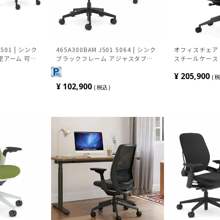
J501 | シンク
465A300BAM J501 5064 | シンク
オフィスチェア St
定アーム 可動
ブラックフレーム アジャスタブル
スチールケース 
座クロス張り
アーム 可動ランバーサポート 背3D
シュチェア 肘
¥
205,900
ニット 座クロス張り スチールケー
おしゃれ ミド
税
ス
付き モダン 黒 紫
¥
102,900
税込
F2