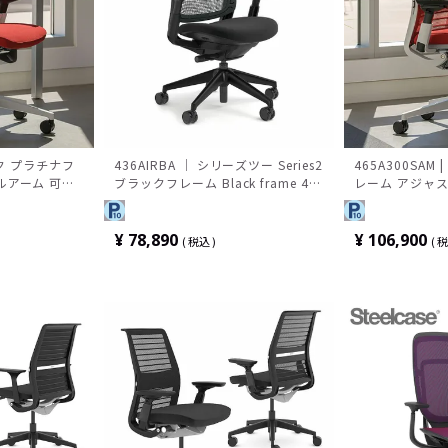
シンク プラチナフ
436AIRBA ｜ シリーズツー Series2
465A300SAM
ルアーム 可動
ブラックフレーム Black frame 4D
レーム アジャ
3Dニット 座ク
アーム 背エアバック/ブラック 座ク
ランバーサポート
ース
ロス張り Steelcase(スチールケー
ロス張り スチ
ス)
¥
78,890
¥
106,900
税込
税