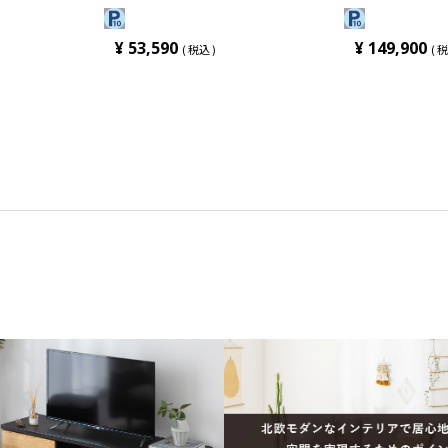
ンバーサポー
PUA100 J501 YM01 Steelcase(ス
スチールケース
ロス張り スチ
チールケース)
¥
53,590
¥
149,900
税込
税