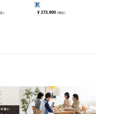
 スチールケース
ム 背座レザー張り スチールケース
¥
273,900
込
税込