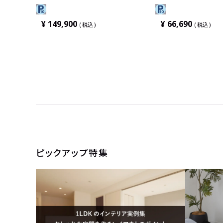
ク スチールケース スチールケース
タブルアーム 可動ラ
ト 背3Dニット 座ク
ールケース
¥
149,900
¥
66,690
税込
税込
ピックアップ特集