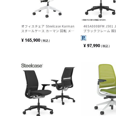
オフィスチェア Steelcase Karman
465A000BFM J501 
スチールケース カーマン 回転 メッ
ブラックフレーム 固
シュチェア 肘付き パソコンチェア
ランバーサポート 背
¥
165,900
おしゃれ ミドルバック キャスター
スチールケース
税込
付き モダン 白 灰 419A000SS4D-
¥
97,990
税込
F1