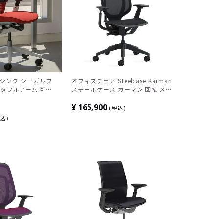
 | シンク シーガルフ
オフィスチェア Steelcase Karman
スタブルアーム 可動
スチールケース カーマン 回転 メッ
 背3Dニット 座ク
シュチェア 肘付き パソコンチェア
¥
165,900
ールケース
おしゃれ ミドルバック キャスター
税込
付き モダン 黒 419A000BB4D-F1
込