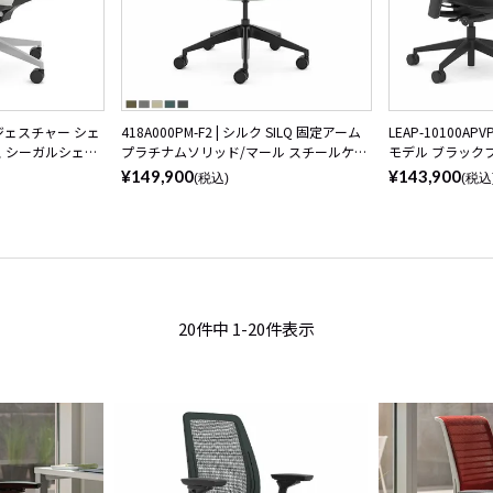
6 | ジェスチャー シェ
418A000PM-F2 | シルク SILQ 固定アーム
LEAP-10100APVP
ス シーガルシェル
プラチナムソリッド/マール スチールケー
モデル ブラック
ケース
ス スチールケース
スチールケース
¥149,900
¥143,900
(税込)
(税込
20
件中
1
-
20
件表示