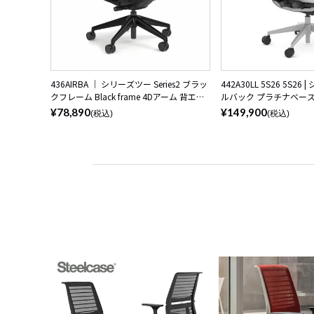
436AIRBA ｜ シリーズツー Series2 ブラッ
442A30LL 5S26 5S2
クフレーム Black frame 4Dアーム 背エア
ルバック プラチナベー
バック/ブラック 座クロス張り
マールアーム スチール
¥78,890
¥149,900
(税込)
(税込)
Steelcase(スチールケース)