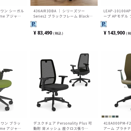
ーズワン シーガル
436AIR3DBA ｜ シリーズツー
LEAP-10100AP
rame アジャス
Series2 ブラックフレーム Black
ープ APモデル
ンバーサポー
frame 4Dアーム 可動ランバーサポ
背座クロス張り
ロス張り スチ
ート 背エアバック/ブラック＋3Dマ
イクロニット 座クロス張り
¥
83,490
¥
143,900
税込
税
Steelcase(スチールケース)
ーズワン ブラッ
デスクチェア Personality Plus 可
418A000PM-F
rame アジャス
動肘 背メッシュ 座クロス張り
アーム プラチ