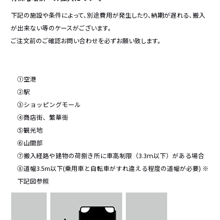
下記の施設や条件によって、別途費用が発生したり、納期が遅れる、搬入
が出来ない等のケースがございます。
ご注文前のご確認お問い合わせを必ずお願い致します。
①空港
②駅
③ショッピングモール
④商店街、繁華街
⑤観光地
⑥山間部
⑦搬入経路や建物の荷捌き所に車高制限（3.3ｍ以下）がある場合
⑧道幅3.5m以下(乗用車と自転車がすれ違える程度の道幅が必要) ※
下記図参照