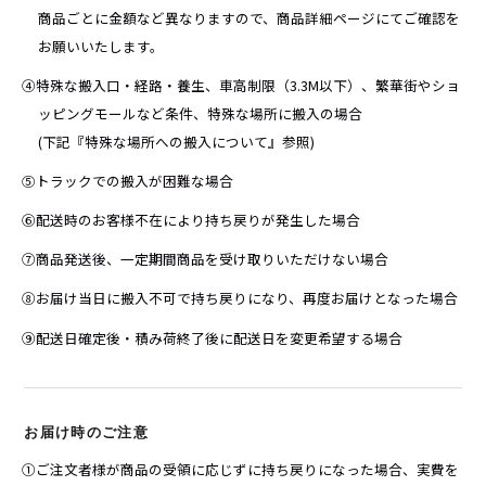
商品ごとに金額など異なりますので、商品詳細ページにてご確認を
お願いいたします。
④特殊な搬入口・経路・養生、車高制限（3.3M以下）、繁華街やショ
ッピングモールなど条件、特殊な場所に搬入の場合
(下記『
特殊な場所への搬入について
』参照)
⑤トラックでの搬入が困難な場合
⑥配送時のお客様不在により持ち戻りが発生した場合
⑦商品発送後、一定期間商品を受け取りいただけない場合
⑧お届け当日に搬入不可で持ち戻りになり、再度お届けとなった場合
⑨配送日確定後・積み荷終了後に配送日を変更希望する場合
お届け時のご注意
①ご注文者様が商品の受領に応じずに持ち戻りになった場合、実費を