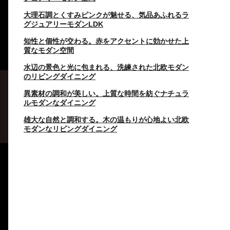
大理石調とくすみピンクが魅せる、気品あふれるラ
グジュアリーモダンLDK
知性と個性が交わる。赤をアクセントに効かせた上
質なモダン空間
水辺の景色と光に包まれる、洗練された北欧モダン
のリビングダイニング
異素材の調和が美しい。上質な時間を紡ぐナチュラ
ルモダンなダイニング
雄大な自然と調和する。木の温もりが心地よい北欧
モダンなリビングダイニング