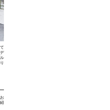
て
デ
ル
り
お
紹