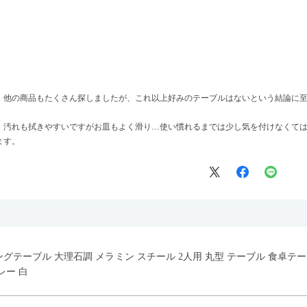
、他の商品もたくさん探しましたが、これ以上好みのテーブルはないという結論に
、汚れも拭きやすいですがお皿もよく滑り…使い慣れるまでは少し気を付けなくて
ます。
イニングテーブル 大理石調 メラミン スチール 2人用 丸型 テーブル 食卓
レー 白