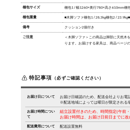
梱包サイズ
梱包1 / 幅1260×奥行780×高さ610mm
梱包
梱包重量
■木脚ソファ
梱包1 / 28.3kg
梱包2 / 23.9kg
備考
クッション2個付き
ご注意
＜木脚ソファ＞
この商品は脚部に天然木
ります。
お届けする家具は、商品ページ
特記事項
（必ずご確認ください）
お届け日について
お届け日確認のため、配送会社よりお電
※配送地域によっては曜日が限定される
お届け時間につい
組立設置付きのため、時間指定(午前
て
お届け時間は、お届け日前日までに改
配送費用について
配送設置無料