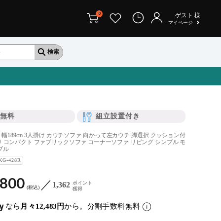
0
ゲスト
様
マイページ
無料
組立設置付き
幅189cm 3人掛け カウチソファ 向かって左カウチ 脚選択 クッション付
張り コンパクト ファブリックソファ コーナーソファ リビング シンプル モ
ブル
KG-428R
,800
ポイント
1,362
税込
獲得
なら
月々12,483円
から。分割手数料無料