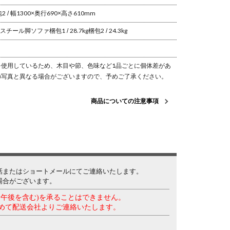
2 / 幅1300×奥行690×高さ610mm
■スチール脚ソファ
梱包1 / 28.7kg
梱包2 / 24.3kg
を使用しているため、木目や節、色味など1品ごとに個体差があ
の写真と異なる場合がございますので、予めご了承ください。
商品についての注意事項
話またはショートメールにてご連絡いたします。
場合がございます。
・午後を含む)を承ることはできません。
めて配送会社よりご連絡いたします。