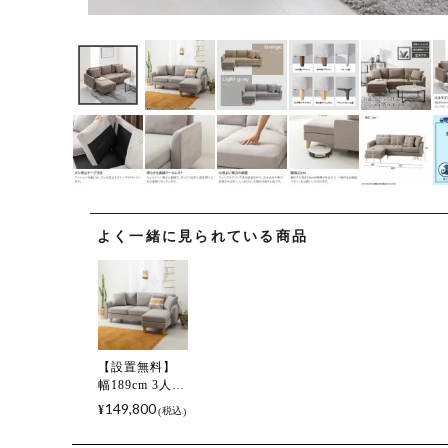
よく一緒に見られている商品
【設置無料】
幅189cm 3人掛
け カウチソフ
149,800
¥
税込
ァ 向かって右
カウチ 脚選択