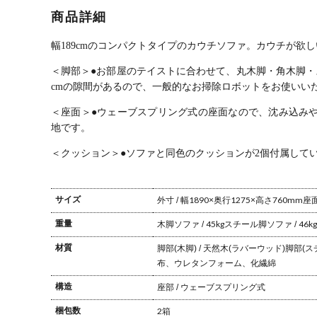
クッション付
商品詳細
き L字 布張り
コンパクト フ
ァブリックソ
幅189cmのコンパクトタイプのカウチソファ。
カウチが欲し
ファ コーナー
ソファ リビン
＜脚部＞
●お部屋のテイストに合わせて、丸木脚・角木脚
グ シンプル モ
cmの隙間があるので、一般的なお掃除ロボットをお使いい
ダン ルンバブ
ル
＜座面＞
●ウェーブスプリング式の座面なので、沈み込み
地です。
＜クッション＞
●ソファと同色のクッションが2個付属して
サイズ
外寸 / 幅1890×奥行1275×高さ760mm
座面
重量
木脚ソファ / 45kg
スチール脚ソファ / 46kg
材質
脚部(木脚) / 天然木(ラバーウッド)
脚部(ス
布、ウレタンフォーム、化繊綿
構造
座部 / ウェーブスプリング式
梱包数
2箱