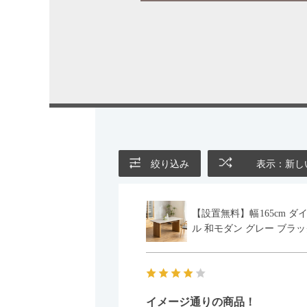
絞り込み
表示：新し
【設置無料】幅165cm ダ
ル 和モダン グレー ブラッ
イメージ通りの商品！