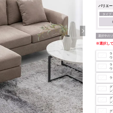
バリエー
タイプ
選択し
ラ
ウ
ラ
ウ
ラ
グ
ン
グ
ン
グ