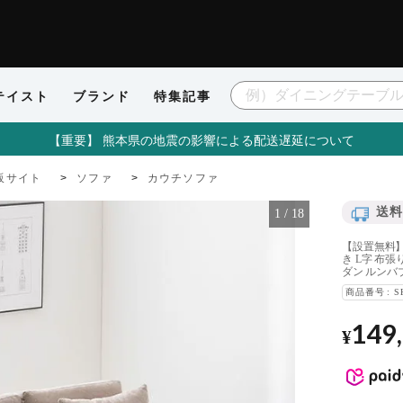
テイスト
ブランド
特集記事
【重要】 熊本県の地震の影響による配送遅延について
販サイト
ソファ
カウチソファ
送料
1
/
18
【設置無料】
き L字 布
ダン ルンバ
商品番号
S
149
¥