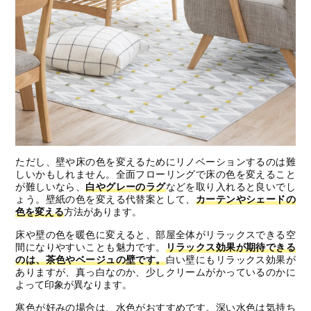
ただし、壁や床の色を変えるためにリノベーションするのは難
しいかもしれません。全面フローリングで床の色を変えること
が難しいなら、
白やグレーのラグ
などを取り入れると良いでし
ょう。壁紙の色を変える代替案として、
カーテンやシェードの
色を変える
方法があります。
床や壁の色を暖色に変えると、部屋全体がリラックスできる空
間になりやすいことも魅力です。
リラックス効果が期待できる
のは、茶色やベージュの壁です。
白い壁にもリラックス効果が
ありますが、真っ白なのか、少しクリームがかっているのかに
よって印象が異なります。
寒色が好みの場合は、水色がおすすめです。深い水色は気持ち