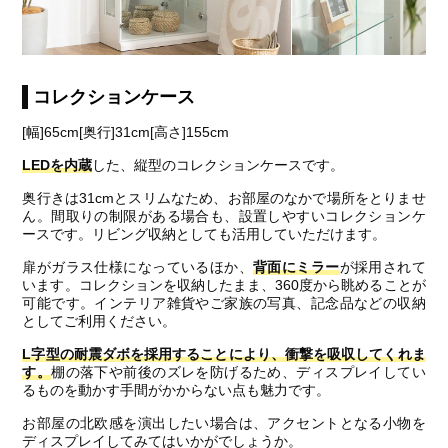
コレクションケース
[幅]65cm[奥行]31cm[高さ]155cm
LEDを内蔵
した、縦型のコレクションケースです。
奥行きは31cmとスリムなため、お部屋のなかで場所をとりませ
ん。間取りの制限がある場合も、設置しやすいコレクションケ
ースです。リビング収納としても活用していただけます。
扉がガラス仕様になっているほか、
背面にミラー
が採用されて
います。コレクションを収納したまま、360度から眺めることが
可能です。インテリア雑貨やご家族の写真、記念品などの収納
としてご利用ください。
L字型の耐震ダボを採用することにより、衝撃を吸収してくれま
す。
棚の落下や前後のズレを防げるため、ディスプレイしてい
るものを動かす手間がかからない点も魅力です。
お部屋の北欧感を演出したい場合は、アクセントとなる小物を
ディスプレイしてみてはいかがでしょうか。