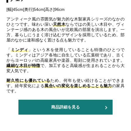
[幅]45cm[奥行]54cm[高さ]96cm
アンティーク風の雰囲気が魅力的な木製家具シリーズのなかの
ひとつです。味わい深い
天然木
ならではの美しい木目や、ヴィ
ンテージ感のある木の風合いが北欧風の部屋を演出します。一
方、暮らしにうまく溶け込むデザインを採用しているため、部
屋のなかに違和感なく置ける点も魅力です。
「
ミンディ
」という木を使用していることも特徴のひとつで
す。ミンディはアジア各地に自生している広葉樹であり、古く
からヨーロッパの高級家具や楽器、彫刻に使用されています。
繊細な木目が特徴
で、加工すると高級感が生まれることから大
変人気です。
耐久性にも優れている
ため、何年も使い続けることができま
す。経年変化による
風合いの変化を楽しめることも魅力
の家具
です。
商品詳細を見る