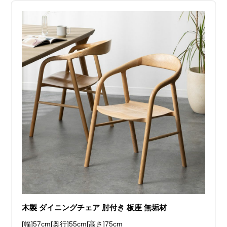
木製 ダイニングチェア 肘付き 板座 無垢材
[幅]57cm[奥行]55cm[高さ]75cm