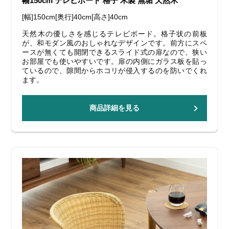
幅150cm テレビボード 格子 木製 無垢 天然木
[幅]150cm[奥行]40cm[高さ]40cm
天然木の優しさを感じるテレビボード。格子状の前板
が、和モダン風のおしゃれなデザインです。前方にスペ
ースが無くても開閉できるスライド式の扉なので、狭い
お部屋でも使いやすいです。扉の内側にガラス板を貼っ
ているので、隙間からホコリが侵入するのを防いでくれ
ます。
商品詳細を見る