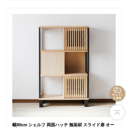
幅80cm シェルフ 両面ハッチ 無垢材 スライド扉 オー