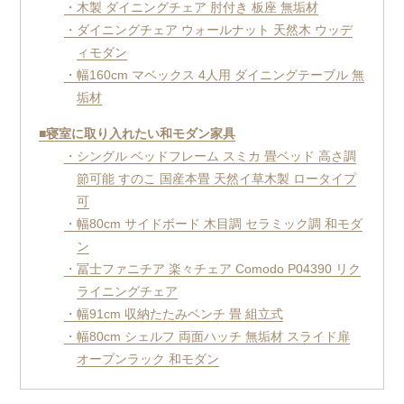
・木製 ダイニングチェア 肘付き 板座 無垢材
・ダイニングチェア ウォールナット 天然木 ウッデ
ィモダン
・幅160cm マベックス 4人用 ダイニングテーブル 無
垢材
■寝室に取り入れたい和モダン家具
・シングル ベッドフレーム スミカ 畳ベッド 高さ調
節可能 すのこ 国産本畳 天然イ草木製 ロータイプ
可
・幅80cm サイドボード 木目調 セラミック調 和モダ
ン
・冨士ファニチア 楽々チェア Comodo P04390 リク
ライニングチェア
・幅91cm 収納たたみベンチ 畳 組立式
・幅80cm シェルフ 両面ハッチ 無垢材 スライド扉
オープンラック 和モダン