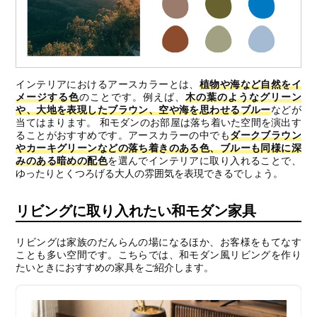
インテリアにおけるアースカラーとは、
植物や海など自然をイ
メージする色
のことです。例えば、
木の葉のようなグリーン
や、大地を表現したブラウン、空や海を思わせるブルー
などが
当てはまります。 和モダンのお部屋は落ち着いた空間を演出す
ることがおすすめです。アースカラーの中でも
ダークブラウン
やカーキグリーンなどの落ち着きのある色、ブルーも同様に深
みのある暗めの配色
を選んでインテリアに取り入れることで、
ゆったりとくつろげる大人の雰囲気を表現できるでしょう。
リビングに取り入れたい和モダン家具
リビングは家族のだんらんの場になるほか、お客様をもてなす
ことも多い空間です。こちらでは、和モダン風リビングを作り
たいときにおすすめの家具をご紹介します。