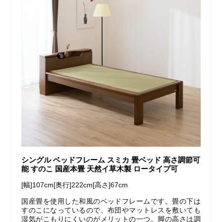
シングル ベッドフレーム スミカ 畳ベッド 高さ調節可
能 すのこ 国産本畳 天然イ草木製 ロータイプ可
[幅]107cm[奥行]222cm[高さ]67cm
国産畳を使用した和風のベッドフレームです。畳の下は
すのこになっているので、布団やマットレスを敷いても
湿気がこもりにくいのがメリットの一つ。脚の高さは調