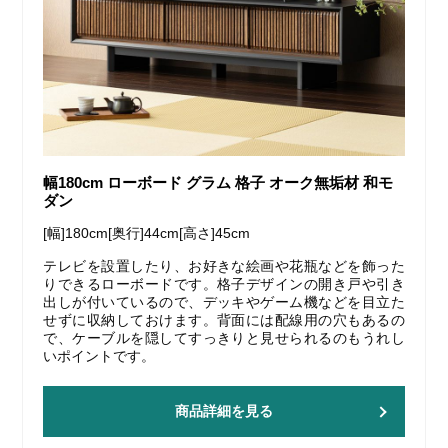
幅180cm ローボード グラム 格子 オーク無垢材 和モ
ダン
[幅]180cm[奥行]44cm[高さ]45cm
テレビを設置したり、お好きな絵画や花瓶などを飾った
りできるローボードです。格子デザインの開き戸や引き
出しが付いているので、デッキやゲーム機などを目立た
せずに収納しておけます。背面には配線用の穴もあるの
で、ケーブルを隠してすっきりと見せられるのもうれし
いポイントです。
商品詳細を見る