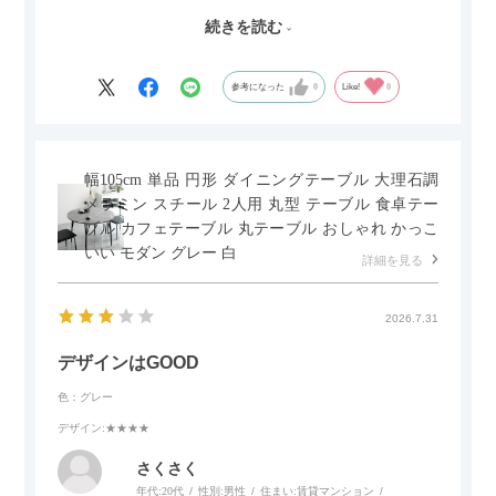
した。とても満足です！
続きを読む
セラミック天板が思った以上に滑りが良く、汚れも拭きやすい
ですがお皿もよく滑り…使い慣れるまでは少し気を付けなくて
はいけないかもしれません。天板が冷たいので冬にどうなるの
参考になった
0
Like!
0
かなというのも気になります。
幅105cm 単品 円形 ダイニングテーブル 大理石調
メラミン スチール 2人用 丸型 テーブル 食卓テー
ブル カフェテーブル 丸テーブル おしゃれ かっこ
いい モダン グレー 白
詳細を見る
2026.7.31
デザインはGOOD
色：グレー
デザイン
:★★★★
さくさく
年代:
20代
性別:
男性
住まい:
賃貸マンション