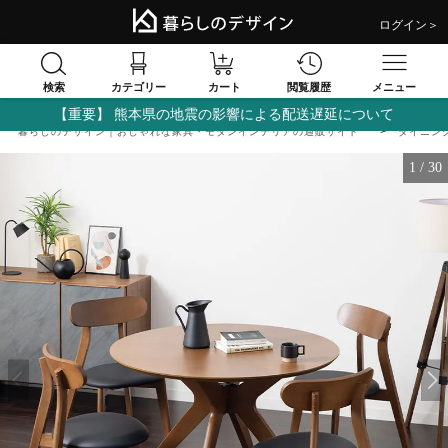
ログイン＞
検索
閲覧履歴
カテゴリー
カート
メニュー
【重要】 熊本県の地震の影響による配送遅延について
暮らしのデザイン｜おしゃれな家具・モダンインテリアの通販サイト
ダイニン
1
/
30