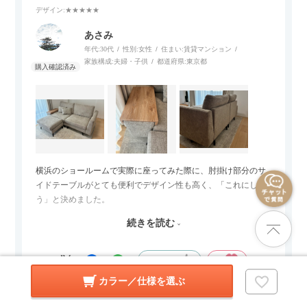
デザイン
:★★★★★
あさみ
年代:
30代
性別:
女性
住まい:
賃貸マンション
家族構成:
夫婦・子供
都道府県:
東京都
横浜のショールームで実際に座ってみた際に、肘掛け部分のサ
イドテーブルがとても便利でデザイン性も高く、「これにしよ
う」と決めました。
続きを読む
サイズは2.5人掛けですが、幅184cmとコンパクトなので圧迫感
がなく、わが家にはちょうど良いサイズ感でした。200cmのラ
グとのバランスもぴったりで、リビング全体がすっきり見えま
参考になった
1
Like!
1
す。
カラー／仕様を選ぶ
黒いスチール脚のおかげで抜け感があり、見た目が重たくなら