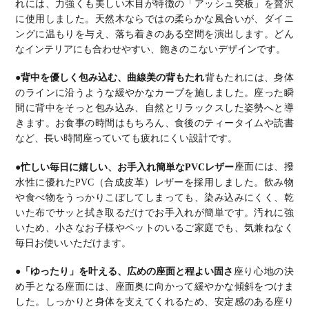
れには、力強くも美しい木目が特徴の「アッシュ突板」を贅沢
に使用しました。天然木ならではの柔らかな風合いが、ダイニ
ングに温もりを与え、落ち着きのある空間を演出します。どん
なインテリアにも合わせやすい、飽きのこないデザインです。
●背中を優しく包み込む、曲線美の背もたれ
背もたれには、身体
のラインに沿うような緩やかなカーブを施しました。座った瞬
間に背中をそっと包み込み、自然とリラックスした姿勢へと導
きます。お食事の時間はもちろん、食後のティータイムや読書
など、長い時間座っていても疲れにくい設計です。
●忙しい毎日に嬉しい、お手入れ簡単なPVCレザー
座面には、撥
水性に優れたPVC（合成皮革）レザーを採用しました。飲み物
や食べ物をうっかりこぼしてしまっても、染み込みにくく、乾
いた布でサッと拭き取るだけでお手入れが簡単です。汚れに強
いため、小さなお子様やペットのいるご家庭でも、気兼ねなく
毎日お使いいただけます。
●「ゆったり」を叶える、広めの座面と程よい固さ
座り心地の決
め手となる座面には、座面奥に向かって緩やかな傾斜をつけま
した。しっかりと身体を支えてくれるため、安定感のある座り