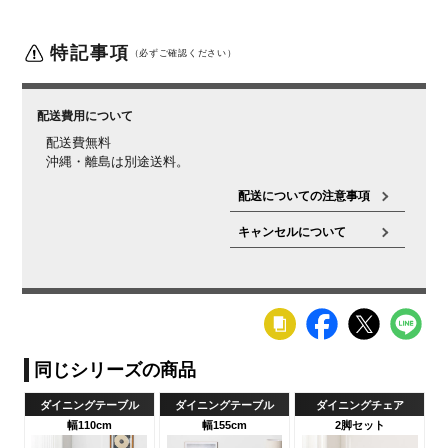
ー塗装
組み立て
お客様組立品
特記事項
（必ずご確認ください）
■チェア■
■詳細■
サイズ(本体)
幅487×奥行544×高さ784mm
配送費用について
配送費無料
サイズ(その
座面高さ / 430mm
沖縄・離島は別途送料。
他)
配送についての注意事項
重量
6.5kg
材質
キャンセルについて
フレーム / ラバーウッド
背もたれ / 単層積層材、アッシ
ュ突板
座面 / PVC(ポリ塩化ビニル)、ラッカー塗装
組み立て
完成品
■共通■
■詳細■
梱包数
3
梱包サイズ
梱包1 / 幅1215×奥行1215×高さ145mm
梱包2 / 幅740×
奥行525×高さ895mm
梱包3 / 幅740×奥行525×高さ
895mm