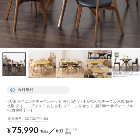
送料無料
4人用 ダイニングテーブルセット 円形 5点 VT-4 天然木 丸テーブル 木製 椅子
北欧 ダイニングチェア おしゃれ ダイニングセット (幅110cm 食卓テーブル
×1 食卓椅子×4)
商品番号
OC-TCS-VT4-002
75,990
¥
ポイント
691
税込
獲得