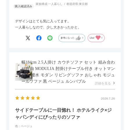
家族構成:
一人暮らし
都道府県:
東京都
デザインはとても気に入ってます。
一人暮らしなので、少し大きかったかと。
参考になった
0
Like!
0
幅184cm 2.5人掛け カウチソファ セット 組み合わ
せ自由 MODULIA 肘掛けテーブル付き オットマン
付き 撥水 モダン リビングソファ おしゃれ モジュ
ールソファ 黒 ベージュ ルンバブル
詳細を見る
2026.7.26
サイドテーブルに一目惚れ！ ホテルライク×ジ
ャパンディにぴったりのソファ
色：ベージュ