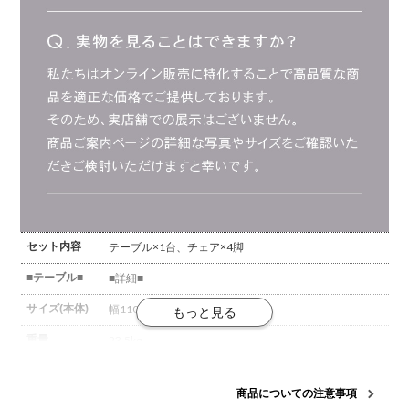
セット内容
テーブル×1台、チェア×4脚
■テーブル■
■詳細■
サイズ(本体)
幅1100×奥行1100×高さ720mm
重量
23.5kg
耐荷重
天板 / 40kg
商品についての注意事項
材質
天板 / オーク突板、ウレタン塗装
脚 / ラバー材、ラッカ