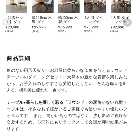
【2脚セッ
幅110cm 木
幅155cm 木
4人用 ダイ
4人用 ダイ
ト】ダイニ
製 ダイニン
製 ダイニン
ニングテー
ニングテー
ングチェア
グテーブル
グテーブル
ブルセット
ブルセット
23,980
29,990
36,990
75,990
82,990
¥
¥
¥
¥
¥
VC-3 木製
円形 天然木
天然木 オー
円形 5点
5点 VT-5 天
税込
税込
税込
税込
税込
チェア 北欧
オーク 矢張
ク 矢張り
VT-4 天然木
然木 テーブ
モダン 椅子
り 丸テーブ
長方形 北欧
丸テーブル
ル 木製 椅
肘なし 食卓
ル 北欧 テ
テーブル 4
木製 椅子
子 北欧 ダ
椅子 天然木
ーブル 4人
人 食卓テー
北欧 ダイニ
イニングチ
リビング椅
食卓テーブ
ブル おしゃ
ングチェア
ェア おしゃ
子 おしゃれ
ル おしゃれ
れ 2本脚 X
おしゃれ ダ
れ ダイニン
商品詳細
シンプル 完
円卓 ラウン
脚 シンプル
イニングセ
グセット
成品 ナチュ
ドテーブル
ダイニング
ット (幅
(幅155cm 食
ラル ブラウ
シンプル ナ
ナチュラル
110cm 食卓
卓テーブル
角のない円形天板が、お部屋に柔らかな印象を与えるラウンド
ン ブラック
チュラル ブ
ブラウン
テーブル×1
×1 食卓椅子
黒
ラウン
食卓椅子
×4)
テーブルのダイニングセット。天然木の豊かな表情を楽しみな
×4)
がら、お手入れのしやすさも妥協したくない。そんな願いを叶
える、機能美に優れた一台です。
テーブル
●暮らしを優しく彩る「ラウンド」の形
角がない丸型テ
ーブルは、小さなお子様がいるご家庭でも使いやすい優しいフ
ォルムです。 また、向かい合うのではなく、少し斜めに視線が
交差するため、心理的にもリラックスして会話が弾む効果があ
ります。