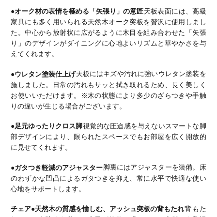
●オーク材の表情を極める「矢張り」の意匠
天板表面には、高級
家具にも多く用いられる天然木オーク突板を贅沢に使用しまし
た。中心から放射状に広がるように木目を組み合わせた「矢張
り」のデザインがダイニングに心地よいリズムと華やかさを与
えてくれます。
●ウレタン塗装仕上げ
天板にはキズや汚れに強いウレタン塗装を
施しました。日常の汚れもサッと拭き取れるため、長く美しく
お使いいただけます。
※木の状態により多少のざらつきや手触
りの違いが生じる場合がございます。
●足元ゆったりクロス脚
視覚的な圧迫感を与えないスマートな脚
部デザインにより、限られたスペースでもお部屋を広く開放的
に見せてくれます。
●ガタつき軽減のアジャスター
脚裏にはアジャスターを装備。床
のわずかな凹凸によるガタつきを抑え、常に水平で快適な使い
心地をサポートします。
チェア
●天然木の質感を愉しむ、アッシュ突板の背もたれ
背もた