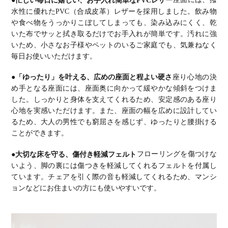
●忙しい毎日に嬉しい、お手入れ簡単なPVCレザー
座面には、撥
水性に優れたPVC（合成皮革）レザーを採用しました。飲み物
や食べ物をうっかりこぼしてしまっても、染み込みにくく、乾
いた布でサッと拭き取るだけでお手入れが簡単です。汚れに強
いため、小さなお子様やペットのいるご家庭でも、気兼ねなく
毎日お使いいただけます。
●「ゆったり」を叶える、広めの座面と程よい硬さ
座り心地の決
め手となる座面には、座面奥に向かって緩やかな傾斜をつけま
した。しっかりと身体を支えてくれるため、安定感のある座り
心地を実感いただけます。また、座面の幅を広めに設計してい
るため、大人の男性でも窮屈さを感じず、ゆったりと腰掛ける
ことができます。
●大切な床を守る、傷付き軽減フェルト
フローリングを傷つけな
いよう、脚の裏には傷つきを軽減してくれるフェルトを付属し
ています。チェアを引く際の音も軽減してくれるため、マンシ
ョンなどにお住まいの方にも使いやすいです。