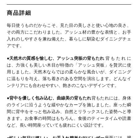
人 食卓テー
人 食卓テー
ン ダイニン
ン ダイニン
ーブル 4人
ブル おしゃ
ブル おしゃ
グチェア お
グチェア お
食卓テーブ
れ 2本脚 黒
れ 2本脚 黒
しゃれ ダイ
しゃれ ダイ
ル おしゃれ
商品詳細
脚 配線スリ
脚 配線スリ
ニングセッ
ニングセッ
2本脚 黒脚
ット付き シ
ット付き シ
ト (幅180cm
ト (幅150cm
シンプル ナ
ンプル ナチ
ンプル ナチ
食卓テーブ
食卓テーブ
チュラル ブ
毎日使うものだからこそ、見た目の美しさと使い心地の良さ、
ュラル ブラ
ュラル ブラ
ル×1 食卓椅
ル×1 食卓椅
ラウン
ウン
ウン
子×4)
子×4)
その両方にこだわりました。アッシュ材の豊かな表情と、お手
入れのしやすさを兼ね備えた、暮らしに馴染むダイニングチェ
アです。
●天然木の質感を愉しむ、アッシュ突板の背もたれ
背もたれに
は、力強くも美しい木目が特徴の「アッシュ突板」を贅沢に使
用しました。天然木ならではの柔らかな風合いが、ダイニング
に温もりを与え、落ち着きのある空間を演出します。どんなイ
ンテリアにも合わせやすい、飽きのこないデザインです。
●背中を優しく包み込む、曲線美の背もたれ
背もたれには、身体
のラインに沿うような緩やかなカーブを施しました。座った瞬
間に背中をそっと包み込み、自然とリラックスした姿勢へと導
きます。お食事の時間はもちろん、食後のティータイムや読書
など、長い時間座っていても疲れにくい設計です。