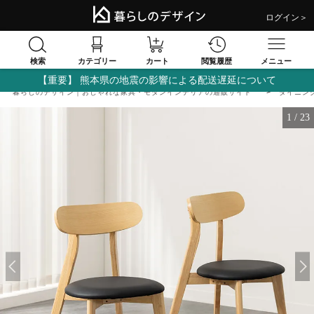
ログイン＞
検索
閲覧履歴
カテゴリー
カート
メニュー
【重要】 熊本県の地震の影響による配送遅延について
暮らしのデザイン｜おしゃれな家具・モダンインテリアの通販サイト
ダイニン
1
/
23