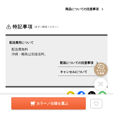
ュ突板
座面 / PVC(ポリ塩化ビニル)、ラッカー塗装
商品についての注意事項
梱包数
1
梱包サイズ
幅740×奥行525×高さ895mm
特記事項
（必ずご確認ください）
梱包重量
16.5kg
組み立て
完成品
配送費用について
ご注意
■天然木の性質について■
本製品は天然木を使用してお
配送費無料
ります。性質について十分ご理解ください。
・直射日光
沖縄・離島は別途送料。
の当たる場所や冷暖房器具の近くでの使用は避けてくだ
さい。
製品の歪み、割れ、反りの原因となります。
・
配送についての注意事項
直射日光の当たる場所への設置、水に濡れた状態での長
キャンセルについて
時間の放置をしないでください。
変色、変形等の原因
となります。
・天然木を使用した製品につきましては、
木目および色相にある程度の差異が生じることがありま
す。
・木の伸縮により寸法に多少の変化があります。
カラー／仕様を選ぶ