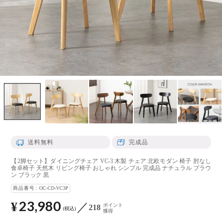
送料無料
完成品
【2脚セット】ダイニングチェア VC-3 木製 チェア 北欧モダン 椅子 肘なし
食卓椅子 天然木 リビング椅子 おしゃれ シンプル 完成品 ナチュラル ブラウ
ン ブラック 黒
商品番号
OC-CD-VC3P
23,980
¥
ポイント
218
税込
獲得