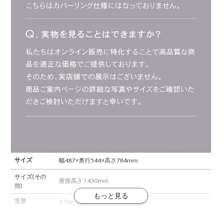
サイズ
幅487×奥行544×高さ784mm
サイズ(その
座面高さ / 430mm
他)
重量
6.5kg
材質
フレーム / ラバーウッド
背もたれ / 単層積層材、アッシ