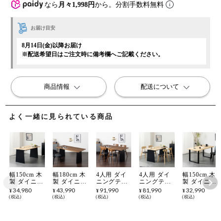
なら
月々1,998円
から。分割手数料無料
お届け目安
8月14日(金)以降お届け
※配送希望日はご注文時に備考欄へご記載ください。
商品情報
配送について
よく一緒に見られている商品
幅150cm 木
幅180cm 木
4人用 ダイ
4人用 ダイ
幅150cm 木
製 ダイニン
製 ダイニン
ニングテー
ニングテー
製 ダイニン
グテーブル
グテーブル
ブルセット
ブルセット
グテーブル
34,980
43,990
91,990
81,990
32,990
¥
¥
¥
¥
¥
天然木 アッ
天然木 アッ
5点 VT-1 天
5点 VT-1 天
天然木 パイ
税込
税込
税込
税込
税込
シュ 長方形
シュ 長方形
然木 テーブ
然木 テーブ
ン材 長方形
北欧モダン
北欧モダン
ル 木製 椅
ル 木製 椅
一枚板風 北
テーブル 4
テーブル 6
子 北欧モダ
子 北欧モダ
欧モダン テ