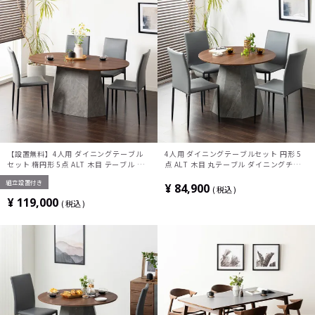
【設置無料】4人用 ダイニングテーブル
4人用 ダイニングテーブルセット 円形 5
セット 楕円形 5点 ALT 木目 テーブル ス
点 ALT 木目 丸テーブル ダイニングチェ
タッキング ダイニングチェア おしゃれ ウ
ア スタッキング ダイニングセット おしゃ
組立設置付き
ッディモダン (幅150cm 食卓テーブル
れ ウッディモダン (幅100cm 食卓テーブ
¥
84,900
税込
×1 食卓椅子×4)
ル×1 食卓椅子×4)
¥
119,000
税込