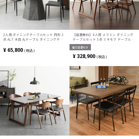
2人用 ダイニングテーブルセット 円形 3
【設置無料】4人用 メラミン ダイニング
点 ALT 木目 丸テーブル ダイニングチェ
テーブルセット 5点 ミキモク テーブル 木
ア スタッキング ダイニングセット おしゃ
製 ダイニングチェア 板座 椅子 おしゃれ
組立設置付き
れ ウッディモダン (幅100cm 食卓テーブ
ウッディモダン (幅165cm 食卓テーブル
¥
65,800
税込
ル×1 食卓椅子×2)
×1 食卓椅子×4)
¥
328,900
税込