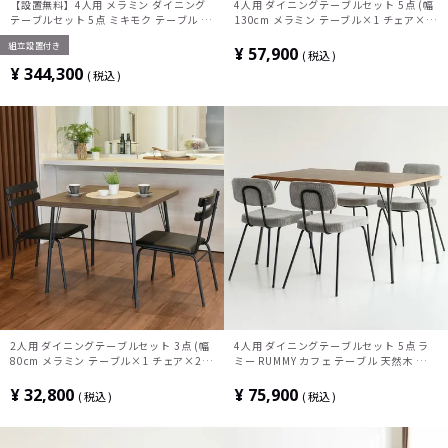
【設置無料】4人用 メラミン ダイニング
4人用 ダイニングテーブルセット 5点 (幅
テーブルセット 5点 ミキモク テーブル 木
130cm メラミン テーブル×1 チェア×4)
製 ダイニングチェア 合皮 PVC 椅子 おし
食卓テーブル 木目調 ダイニングチェア 肘
組立設置付き
ゃれ ウッディモダン (幅165cm 食卓テー
なし おしゃれ ヴィンテージ風 カフェ風
¥
57,900
税込
ブル×1 食卓椅子×4)
¥
344,300
税込
2人用 ダイニングテーブルセット 3点 (幅
4人用 ダイニングテーブルセット 5点 ラ
80cm メラミン テーブル×1 チェア×2)
ミー RUMMY カフェ テーブル 天然木 ウォ
コンパクト 食卓テーブル ダイニングチェ
ールナット オーク コーデュロイ ダイニン
ア 肘なし おしゃれ ヴィンテージ風 カフ
グチェア おしゃれ アメリカンヴィンテー
¥
32,800
¥
75,900
税込
税込
ェ風
ジ (幅130cm 食卓テーブル×1 食卓椅子
×4)