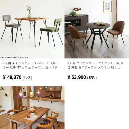
2人用 ダイニングテーブルセット 3点 ラ
2人用 ダイニングテーブルセット 3点 木
ミー RUMMY カフェ テーブル コンパクト
目 円形 食卓テーブル メラミン 肘なし 食
天然木 ウォールナット オーク コーデュロ
卓椅子 モダン (幅92cm メラミナイト テ
イ ダイニングチェア おしゃれ アメリカン
ーブル×1 ダイニングチェア×2)
¥
48,370
¥
53,900
税込
税込
ヴィンテージ (幅75cm 食卓テーブル×1
食卓椅子×2)