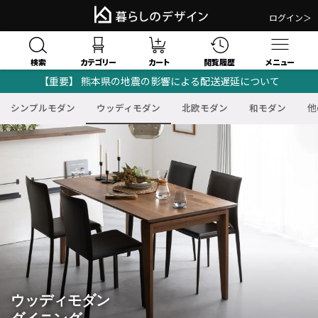
ログイン＞
検索
閲覧履歴
カテゴリー
カート
メニュー
【重要】 熊本県の地震の影響による配送遅延について
シンプルモダン
ウッディモダン
北欧モダン
和モダン
他
ウッディモダン