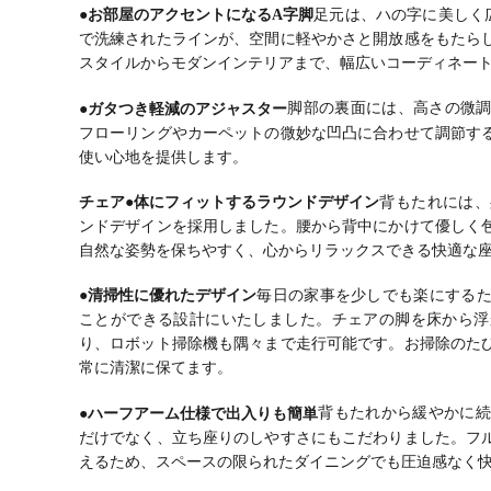
●お部屋のアクセントになるA字脚
足元は、ハの字に美しく
で洗練されたラインが、空間に軽やかさと開放感をもたら
スタイルからモダンインテリアまで、幅広いコーディネー
●ガタつき軽減のアジャスター
脚部の裏面には、高さの微
フローリングやカーペットの微妙な凹凸に合わせて調節す
使い心地を提供します。
チェア
●体にフィットするラウンドデザイン
背もたれには、
ンドデザインを採用しました。腰から背中にかけて優しく
自然な姿勢を保ちやすく、心からリラックスできる快適な
●清掃性に優れたデザイン
毎日の家事を少しでも楽にする
ことができる設計にいたしました。チェアの脚を床から浮
り、ロボット掃除機も隅々まで走行可能です。お掃除のた
常に清潔に保てます。
●ハーフアーム仕様で出入りも簡単
背もたれから緩やかに続
だけでなく、立ち座りのしやすさにもこだわりました。フ
えるため、スペースの限られたダイニングでも圧迫感なく