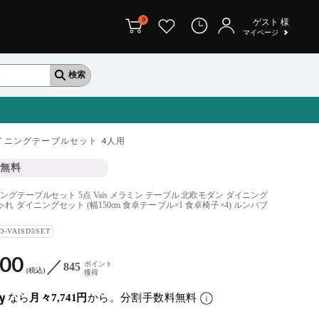
0
ゲスト
様
マイページ
イニングテーブルセット 4人用
無料
ングテーブルセット 5点 Vais メラミン テーブル 北欧モダン ダイニング
れ ダイニングセット (幅150cm 食卓テーブル×1 食卓椅子×4) ルンバブ
D-VAISD5SET
900
ポイント
845
税込
獲得
なら
月々7,741円
から。分割手数料無料