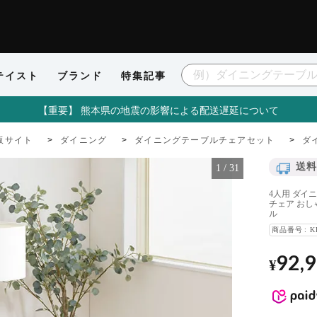
テイスト
ブランド
特集記事
【重要】 熊本県の地震の影響による配送遅延について
販サイト
ダイニング
ダイニングテーブルチェアセット
ダ
送料
1
/
31
4人用 ダイニ
チェア おしゃ
ル
商品番号
K
92,
¥