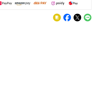
料】4
4人用 ダイニン
4人用 ダイニン
イニン
グテーブルセ
グセット 5点
ルセ
ット 5点 天然
(幅150cm テー
0
129,900
129,900
¥
¥
税込
税込
税込
 5点
木 木製 食卓テ
ブル＋チェア4
 モルタ
ーブル 肘付き
脚) ダイニング
ンクリ
ダイニングチ
テーブル 食卓
半円テ
ェア 食卓椅子
テーブル 天然
北欧モ
おしゃれ 北欧
木 木製 ダイニ
イニン
カフェ風 ナチ
ングチェア 食
 おし
ュラル (幅
卓椅子 北欧 カ
60cm
150cm テーブ
フェ風 ブラウ
ブル
ル×1 チェア
ン
椅子
×4) ルンバブル