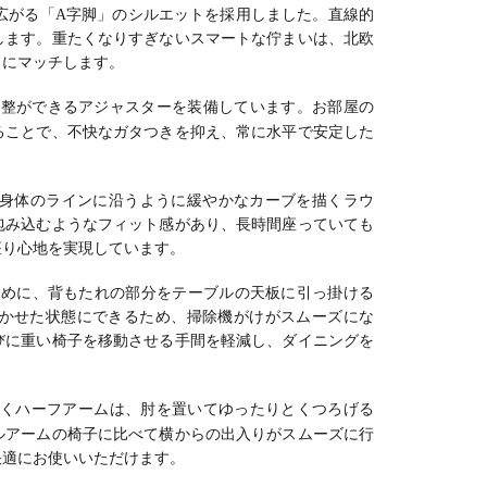
広がる「A字脚」のシルエットを採用しました。直線的
します。重たくなりすぎないスマートな佇まいは、北欧
トにマッチします。
調整ができるアジャスターを装備しています。お部屋の
ることで、不快なガタつきを抑え、常に水平で安定した
身体のラインに沿うように緩やかなカーブを描くラウ
包み込むようなフィット感があり、長時間座っていても
座り心地を実現しています。
ために、背もたれの部分をテーブルの天板に引っ掛ける
かせた状態にできるため、掃除機がけがスムーズにな
びに重い椅子を移動させる手間を軽減し、ダイニングを
くハーフアームは、肘を置いてゆったりとくつろげる
ルアームの椅子に比べて横からの出入りがスムーズに行
快適にお使いいただけます。