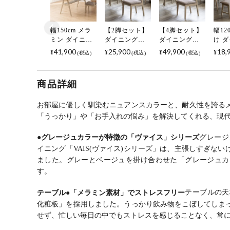
幅150cm メラ
【2脚セット】
【4脚セット】
幅12
ミン ダイニン
ダイニングチ
ダイニングチ
け 
グテーブル
ェア Vais コン
ェア Vais コン
ベンチ
41,900
25,900
49,900
18,
¥
¥
¥
¥
税込
税込
税込
Vais モルタル
パクト 椅子 布
パクト 椅子 布
張り
風 長方形 棚付
張り 北欧モダ
張り 北欧モダ
ェア
き 耐熱 北欧モ
ン チェア ハー
ン チェア ハー
ベン
商品詳細
ダン テーブル
フアームチェ
フアームチェ
ダン
4人 食卓テーブ
ア 肘付き 食卓
ア 肘付き 食卓
チ 
ル おしゃれ 4
椅子 おしゃれ
椅子 おしゃれ
チ 
お部屋に優しく馴染むニュアンスカラーと、耐久性を誇る
本脚 シンプル
グレー ブルー
グレー ブルー
ンプ
「うっかり」や「お手入れの悩み」を解決してくれる、現
ダイニング グ
オレンジ ルン
オレンジ ルン
ブル
レー
バブル
バブル
ジ
●グレージュカラーが特徴の「ヴァイス」シリーズ
グレージ
イニング「VAIS(ヴァイス)シリーズ」は、主張しすぎな
ました。グレーとベージュを掛け合わせた「グレージュカ
す。
テーブル
●「メラミン素材」でストレスフリー
テーブルの天
化粧板」を採用しました。うっかり飲み物をこぼしてしま
せず、忙しい毎日の中でもストレスを感じることなく、常