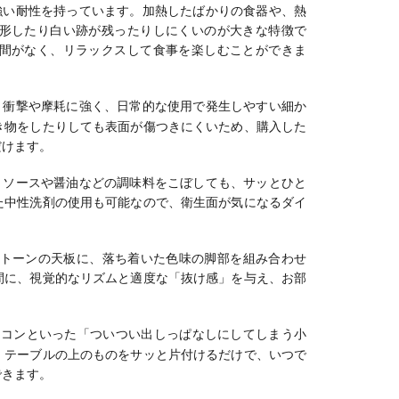
強い耐性を持っています。加熱したばかりの食器や、熱
形したり白い跡が残ったりしにくいのが大きな特徴で
間がなく、リラックスして食事を楽しむことができま
、衝撃や摩耗に強く、日常的な使用で発生しやすい細か
き物をしたりしても表面が傷つきにくいため、購入した
だけます。
、ソースや醤油などの調味料をこぼしても、サッとひと
た中性洗剤の使用も可能なので、衛生面が気になるダイ
トーンの天板に、落ち着いた色味の脚部を組み合わせ
間に、視覚的なリズムと適度な「抜け感」を与え、お部
モコンといった「ついつい出しっぱなしにしてしまう小
、テーブルの上のものをサッと片付けるだけで、いつで
できます。