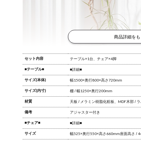
商品詳細をも
セット内容
テーブル×1台、チェア×4脚
■テーブル■
■詳細■
サイズ(本体)
幅1500×奥行800×高さ720mm
サイズ(内寸)
棚 / 幅1250×奥行200mm
材質
天板 / メラミン樹脂化粧板、MDF
木部 /
備考
アジャスター付き
■チェア■
■詳細■
サイズ
幅525×奥行550×高さ660mm
座面高さ / 4