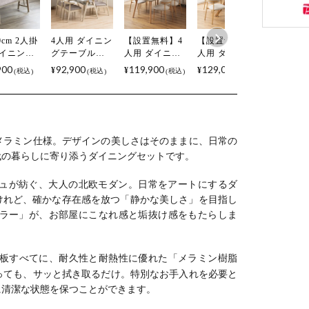
0cm 2人掛
4人用 ダイニン
【設置無料】4
【設置無料】4
【設置無
ダイニング
グテーブルセ
人用 ダイニン
人用 ダイニン
人用 ダ
 Vais 布
ット 5点 Vais
グテーブルセ
グテーブルセ
グテーブ
900
92,900
119,900
129,000
130,00
¥
¥
¥
¥
税込
税込
税込
税込
 ベンチチ
メラミン テー
ット 5点
ット 円形 5点
ット 変形
 リビング
ブル 北欧モダ
LENAS ファブ
LENAS モルタ
LENAS
チ 北欧モ
ン ダイニング
リック ダイニ
ル風 コンクリ
ル風 コ
 食卓ベン
チェア おしゃ
ングチェア モ
ート調 丸テー
ート調 
長椅子 ベン
れ ダイニング
ルタル風 コン
ブル 北欧モダ
ーブル 
おしゃれ シ
セット (幅
クリート調 テ
ン ダイニング
ダン ダ
メラミン仕様。デザインの美しさはそのままに、日常の
ル グレー
150cm 食卓テ
ーブル おしゃ
チェア おしゃ
グチェア
代の暮らしに寄り添うダイニングセットです。
ー オレン
ーブル×1 食卓
れ 北欧モダン
れ (幅110cm 食
ゃれ (幅1
椅子×4) ルンバ
(幅150cm 食卓
卓テーブル×1
食卓テー
ュが紡ぐ、大人の北欧モダン。日常をアートにするダ
ブル
テーブル×1 食
食卓椅子×4)
×1 食卓
いけれど、確かな存在感を放つ「静かな美しさ」を目指し
卓椅子×4)
×4)
ラー」が、お部屋にこなれ感と垢抜け感をもたらしま
板すべてに、耐久性と耐熱性に優れた「メラミン樹脂
っても、サッと拭き取るだけ。特別なお手入れを必要と
に清潔な状態を保つことができます。