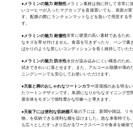
●メラミンの魅力 耐熱性
メラミン素材は熱に対して非常に
いコーヒーが入ったマグカップを直接置いても、表面が変
す。配膳の際にランチョンマットなどを急いで用意する手
す。
●メラミンの魅力 耐傷性
非常に硬度の高い素材であるため
なキズを寄せ付けません。食器を引きずったり、ペンで書
ばかりのような美しいコンディションを長く維持していた
●メラミンの魅力 防水性
水分が染み込みにくい構造のため
拭きできれいに落とせます。また、アルコール除菌や薄め
ニングシーンでも安心してお使いいただけます。
●天板と脚のおしゃれなツートンカラー
清潔感のある明るい
たツートンデザインです。単調になりがちなダイニング空
屋全体をモダンで個性豊かな印象へと導きます。
●天板下には便利な収納棚
天板の下には、新聞や雑誌、リ
物」を収納できる便利な棚を設けました。急な来客時でも
も広々としたすっきり広がるワークスペースや食卓を確保