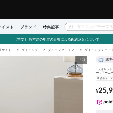
テイスト
ブランド
特集記事
【重要】 熊本県の地震の影響による配送遅延について
販サイト
ダイニング
ダイニングチェア
ダイニングチェア 
送料
1
/
21
【2脚セット
ーフアームチ
商品番号
K
25,
¥