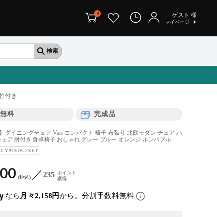
0
ゲスト
様
マイページ
肘付き
無料
完成品
】ダイニングチェア Vais コンパクト 椅子 布張り 北欧モダン チェア ハ
ェア 肘付き 食卓椅子 おしゃれ グレー ブルー オレンジ ルンバブル
D-VAISDC2SET
900
ポイント
235
税込
獲得
なら
月々2,158円
から。分割手数料無料