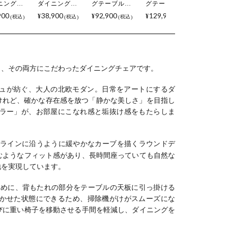
ニングチ
ダイニングチ
グテーブルセ
グテーブルセ
 木部ナチ
ェア 木部ブラ
ット 5点 Vais
ット 5点 天然
900
38,900
92,900
129,900
¥
¥
¥
税込
税込
税込
税込
ル 木製 天
ウン 木製 天然
メラミン テー
木 木製 食卓テ
 ファブリ
木 布張り 革張
ブル 北欧モダ
ーブル 肘付き
 コンパク
りコンパクト
ン ダイニング
ダイニングチ
ハーフアー
ハーフアーム
チェア おしゃ
ェア 食卓椅子
ェア 食卓
チェア 食卓椅
れ ダイニング
おしゃれ 北欧
 おしゃれ
子 おしゃれ シ
セット (幅
カフェ風 ナチ
さ、その両方にこだわったダイニングチェアです。
プル 北欧
ンプル 北欧 カ
150cm 食卓テ
ュラル (幅
ェ風 ブラ
フェ風 ブラウ
ーブル×1 食卓
150cm テーブ
ュが紡ぐ、大人の北欧モダン。日常をアートにするダ
 グリーン
ン グレー ルン
椅子×4) ルンバ
ル×1 チェア
いけれど、確かな存在感を放つ「静かな美しさ」を目指し
バブル
バブル
ブル
×4) ルンバブル
ラー」が、お部屋にこなれ感と垢抜け感をもたらしま
ラインに沿うように緩やかなカーブを描くラウンドデ
むようなフィット感があり、長時間座っていても自然な
地を実現しています。
ために、背もたれの部分をテーブルの天板に引っ掛ける
かせた状態にできるため、掃除機がけがスムーズにな
びに重い椅子を移動させる手間を軽減し、ダイニングを