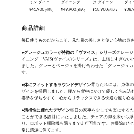
ミン ダイニン
ダイニングチ
け ダイニング
ダイ
グテーブル
ェア Vais コン
ベンチ Vais 布
ェア
41,900
49,900
18,900
38,
¥
¥
¥
¥
税込
税込
税込
Vais モルタル
パクト 椅子 布
張り ベンチチ
ュラ
風 長方形 棚付
張り 北欧モダ
ェア リビング
然木
き 耐熱 北欧モ
ン チェア ハー
ベンチ 北欧モ
ック
商品詳細
ダン テーブル
フアームチェ
ダン 食卓ベン
ト 
4人 食卓テーブ
ア 肘付き 食卓
チ 長椅子 ベン
ムチ
ル おしゃれ 4
椅子 おしゃれ
チ おしゃれ シ
椅子
毎日使うものだからこそ、見た目の美しさと使い心地の良
本脚 シンプル
グレー ブルー
ンプル グレー
シン
ダイニング グ
オレンジ ルン
ブルー オレン
カフ
●グレージュカラーが特徴の「ヴァイス」シリーズ
グレージ
レー
バブル
ジ
ウン
イニング「VAIS(ヴァイス)シリーズ」は、主張しすぎな
ルン
ました。グレーとベージュを掛け合わせた「グレージュカ
す。
●体にフィットするラウンドデザイン
背もたれには、身体の
ザインを採用しました。腰から背中にかけて優しく包み込
姿勢を保ちやすく、心からリラックスできる快適な座り心
●清掃性に優れたデザイン
毎日の家事を少しでも楽にする
ことができる設計にいたしました。チェアの脚を床から浮
り、ロボット掃除機も隅々まで走行可能です。お掃除のた
常に清潔に保てます。