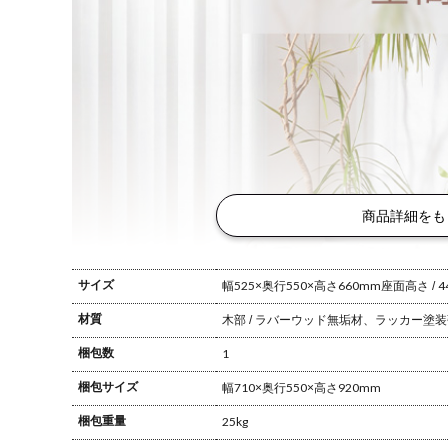
商品詳細をも
サイズ
幅525×奥行550×高さ660mm
座面高さ / 4
材質
木部 / ラバーウッド無垢材、ラッカー塗装
梱包数
1
梱包サイズ
幅710×奥行550×高さ920mm
梱包重量
25kg