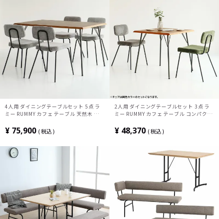
4人用 ダイニングテーブルセット 5点 ラ
2人用 ダイニングテーブルセット 3点 ラ
ミー RUMMY カフェ テーブル 天然木 ウォ
ミー RUMMY カフェ テーブル コンパクト
ールナット オーク コーデュロイ ダイニン
天然木 ウォールナット オーク コーデュロ
グチェア おしゃれ アメリカンヴィンテー
イ ダイニングチェア おしゃれ アメリカン
¥
75,900
¥
48,370
税込
税込
ジ (幅130cm 食卓テーブル×1 食卓椅子
ヴィンテージ (幅75cm 食卓テーブル×1
×4)
食卓椅子×2)