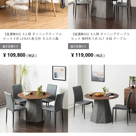
【設置無料】4人用 ダイニングテーブル
【設置無料】4人用 ダイニングテーブル
セット 4点 LENAS 長方形 モルタル風 コ
セット 楕円形 5点 ALT 木目 テーブル ス
ンクリート調 テーブル 北欧モダン ダイニ
タッキング ダイニングチェア おしゃれ ウ
組立設置付き
組立設置付き
ングチェア ダイニングベンチ おしゃれ
ッディモダン (幅150cm 食卓テーブル
(幅150cm 食卓テーブル×1 食卓椅子×2
×1 食卓椅子×4)
¥
109,800
¥
119,000
税込
税込
ベンチ×1)