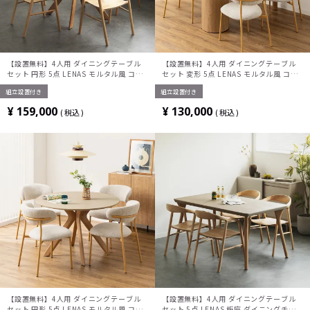
【設置無料】4人用 ダイニングテーブル
【設置無料】4人用 ダイニングテーブル
セット 円形 5点 LENAS モルタル風 コン
セット 変形 5点 LENAS モルタル風 コン
クリート調 丸テーブル 北欧モダン 板座
クリート調 半円テーブル 北欧モダン ダイ
組立設置付き
組立設置付き
ダイニングチェア おしゃれ (幅110cm 食
ニングチェア おしゃれ (幅160cm 食卓テ
卓テーブル×1 食卓椅子×4)
ーブル×1 食卓椅子×4)
¥
159,000
¥
130,000
税込
税込
【設置無料】4人用 ダイニングテーブル
【設置無料】4人用 ダイニングテーブル
セット 円形 5点 LENAS モルタル風 コン
セット 5点 LENAS 板座 ダイニングチェ