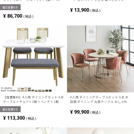
1脚 北欧 ナチュラルモダン スチール脚
しゃれ モダンナチュラル ヴィンテージブ
組立設置付き
ラウン (幅80cm テーブル×1 チェア×2)
¥
13,900
税込
¥
86,700
税込
【設置無料】4人用 ダイニングセット 4点
4人用 ダイニングテーブルセット 5点 木
テーブル＋チェア×2脚＋ベンチ×1脚 UV
目調 ダイニング 丸型テーブル おしゃれ
塗装 北欧
北欧 モダン グレー グリーン ピンク イエ
組立設置付き
ロー(幅100cm 丸テーブル×1 チェア
¥
99,900
税込
×4)
¥
113,300
税込