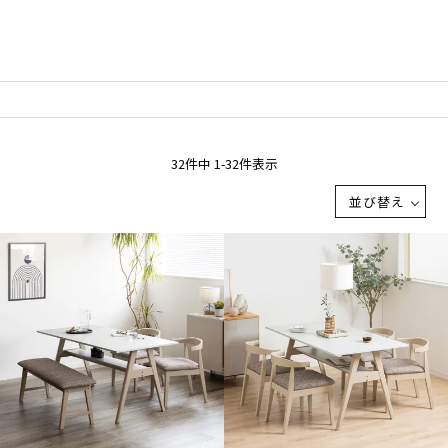
32
件中
1
-
32
件表示
並び替え