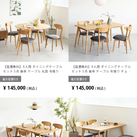
【設置無料】4人用 ダイニングテーブル
【設置無料】4人用 ダイニングテーブル
セット 5点 食卓 テーブル 丸型 布張り チ
セット 5点 食卓 テーブル 布張り チェア
ェア おしゃれ 北欧 モダン ナチュラル (幅
おしゃれ 北欧 モダン ナチュラル (幅
組立設置付き
組立設置付き
120cm 木製 円形 テーブル×1 チェア
150cm 木製 長方形 テーブル×1 チェア
×4)
×4)
¥
145,000
¥
145,000
税込
税込