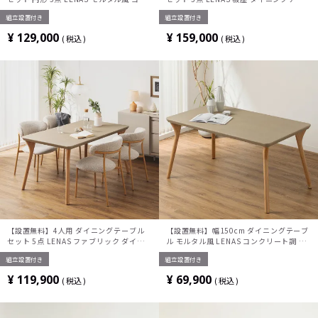
クリート調 丸テーブル 北欧モダン ダイニ
ア モルタル風 コンクリート調 テーブル
組立設置付き
組立設置付き
ングチェア おしゃれ (幅110cm 食卓テー
おしゃれ 北欧モダン (幅150cm 食卓テー
ブル×1 食卓椅子×4)
ブル×1 食卓椅子×4)
¥
129,000
¥
159,000
税込
税込
【設置無料】4人用 ダイニングテーブル
【設置無料】幅150cm ダイニングテーブ
セット 5点 LENAS ファブリック ダイニ
ル モルタル風 LENAS コンクリート調 木
ングチェア モルタル風 コンクリート調 テ
脚 北欧モダン テーブル 4人 食卓テーブル
組立設置付き
組立設置付き
ーブル おしゃれ 北欧モダン (幅150cm 食
おしゃれ ナチュラルモダン 韓国インテリ
卓テーブル×1 食卓椅子×4)
ア風 グレージュ
¥
119,900
¥
69,900
税込
税込