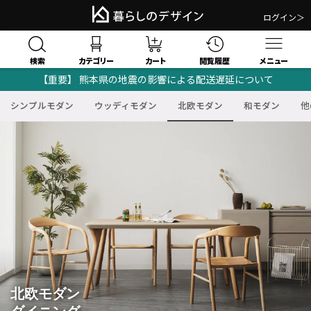
ログイン＞
検索
閲覧履歴
カテゴリー
カート
メニュー
【重要】 熊本県の地震の影響による配送遅延について
シンプルモダン
ウッディモダン
北欧モダン
和モダン
他
北欧モダン