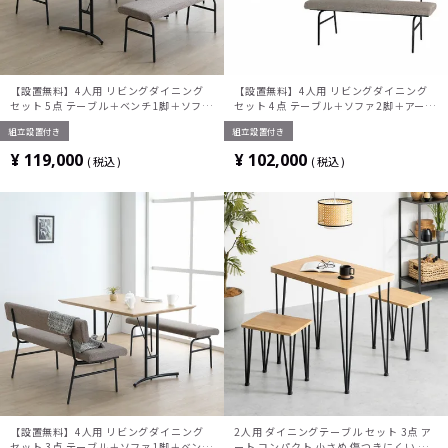
【設置無料】4人用 リビングダイニング
【設置無料】4人用 リビングダイニング
セット 5点 テーブル＋ベンチ1脚＋ソファ
セット 4点 テーブル＋ソファ2脚＋アーム
2脚＋アーム1個 北欧 ナチュラルモダン
1個 北欧 ナチュラルモダン スチール脚
組立設置付き
組立設置付き
スチール脚
¥
119,000
¥
102,000
税込
税込
【設置無料】4人用 リビングダイニング
2人用 ダイニングテーブル セット 3点 ア
セット 3点 テーブル＋ソファ1脚＋ベンチ
ート コンパクト 小さめ 傷つきにくい お