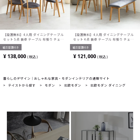
【設置無料】4人用 ダイニングテーブル
【設置無料】4人用 ダイニングテーブル
セット 5点 食卓 テーブル 布張り チェア
セット 4点 食卓 テーブル 布張り チェア
おしゃれ 北欧 モダン ナチュラル (幅
おしゃれ ベンチ 北欧 モダン ナチュラル
組立設置付き
組立設置付き
135cm 木製 長方形 テーブル×1 チェア
(幅135cm 木製 長方形 テーブル×1 チェ
×4)
ア×2 ベンチ×1)
¥
138,000
¥
121,000
税込
税込
暮らしのデザイン｜おしゃれな家具・モダンインテリアの通販サイト
テイストから探す
モダン
北欧モダン
北欧モダン ダイニング