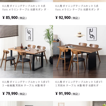
4人用 ダイニングテーブルセット 4点
4人用 ダイニングテーブルセット 5点
Vais メラミン テーブル 北欧モダン ダイ
Vais メラミン テーブル 北欧モダン ダイ
ニングチェア おしゃれ ダイニングベンチ
ニングチェア おしゃれ ダイニングセット
(幅150cm 食卓テーブル×1 食卓椅子×2
(幅150cm 食卓テーブル×1 食卓椅子
¥
85,900
¥
92,900
税込
税込
ベンチ×1) ルンバブル
×4) ルンバブル
4人用 ダイニングテーブルセット 5点 VT-
4人用 ダイニングテーブルセット 5点 VT-
3 一枚板風 天然木 テーブル 木製 椅子 北
1 天然木 テーブル 木製 椅子 北欧モダン
欧モダン ダイニングチェア おしゃれ ダイ
ダイニングチェア おしゃれ ダイニングセ
ニングセット (幅150cm 食卓テーブル
ット (幅180cm 食卓テーブル×1 食卓椅
¥
79,990
¥
91,990
税込
税込
×1 食卓椅子×4)
子×4)