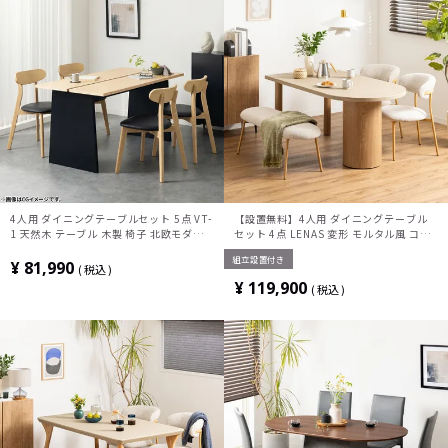
4人用 ダイニングテーブルセット 5点 VT-
【設置無料】4人用 ダイニングテーブル
1 天然木 テーブル 木製 椅子 北欧モダン
セット 4点 LENAS 変形 モルタル風 コン
ダイニングチェア おしゃれ ダイニングセ
クリート調 半円テーブル 北欧モダン ダイ
組立設置付き
ット (幅150cm 食卓テーブル×1 食卓椅
ニングチェア ダイニングベンチ おしゃれ
¥
81,990
税込
子×4)
(幅160cm 食卓テーブル×1 食卓椅子×2
¥
119,900
税込
ベンチ×1)