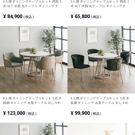
4人用 ダイニングテーブルセット 円形 5
2人用 ダイニングテーブルセット 円形 3
点 ALT 木目 丸テーブル ダイニングチェ
点 ALT 木目 丸テーブル ダイニングチェ
ア スタッキング ダイニングセット おしゃ
ア スタッキング ダイニングセット おしゃ
れ ウッディモダン (幅100cm 食卓テーブ
れ ウッディモダン (幅100cm 食卓テーブ
¥
84,900
¥
65,800
税込
税込
ル×1 食卓椅子×4)
ル×1 食卓椅子×2)
4人用 ダイニングテーブルセット 5点 木
4人用 ダイニングテーブルセット 5点 木
目調 ダイニング 丸型テーブル おしゃれ
目調 ダイニング 丸型テーブル おしゃれ
カフェテーブル 北欧 モダン グレー ベー
モダン グレー グリーン ピンク イエロー
ジュ(幅100cm 丸テーブル×1 チェア
(幅100cm 丸テーブル×1 チェア×4)
¥
123,000
¥
99,900
税込
税込
×4)