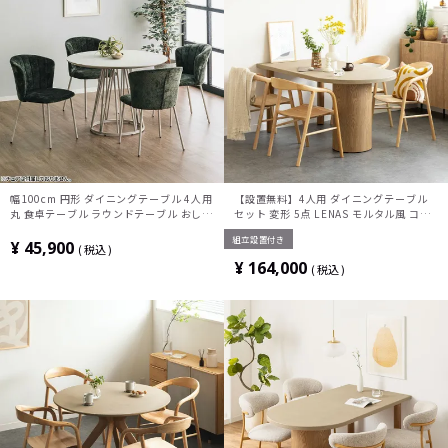
幅100cm 円形 ダイニングテーブル 4人用
【設置無料】4人用 ダイニングテーブル
丸 食卓テーブル ラウンドテーブル おしゃ
セット 変形 5点 LENAS モルタル風 コン
れ カフェテーブル テーブル 木目調 北欧
クリート調 半円テーブル 北欧モダン 板座
組立設置付き
モダン ナチュラル ホワイト
ダイニングチェア おしゃれ (幅160cm 食
¥
45,900
税込
卓テーブル×1 食卓椅子×4)
¥
164,000
税込