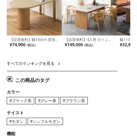
【設置無料】幅160cm 変形
【設置無料】4人用 ダイニン
幅110cm
半円 ダイニングテーブル モ
グテーブルセット 5点 LUGA
木目調 リ
¥74,900
¥149,000
¥32,800
(税込)
(税込)
ルタル風 LENAS コンクリー
セラミックテーブル おしゃれ
付き 長方
ト調 木脚 北欧モダン テーブ
ダイニングチェア 和モダン
ブル おし
ル 4人 食卓テーブル おしゃれ
ナチュラル ブラウン(幅
ブル 格子
ナチュラルモダン 韓国インテ
165cm 食卓テーブル×1 食卓
レー ナチ
リア風 グレージュ
椅子×4)
すべてのランキングを見る
この商品のタグ
カラー
#ブラック系
#グレー系
#ブラウン系
テイスト
#モダン
#シンプルモダン
機能