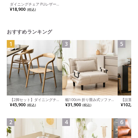
ダイニングチェア PUレザー
回転 いす 椅子 リビング チェ
¥18,900
(税込)
ア ポケットコイル 肘付きチ
ェア おしゃれ 食卓椅子 シン
プル モダン グレー ブラック
ライトブラウン
おすすめランキング
1
3
5
【2脚セット】ダイニングチ
幅100cm 折り畳み式ソファ
【設置無料
ェア 木製 LUGA 肘付き チェ
ベッド コンパクト リクライ
チンカウ
¥45,900
¥31,900
¥102,00
(税込)
(税込)
ア 天然木 リビング椅子 板座
ニング カウチスタイル 省ス
板 引き出
食卓椅子 おしゃれ ウッドチ
ペース ファブリック
箱スペース
ェア アッシュ 和モダン ナチ
ンジ台 キ
ュラル ブラウン 完成品
れ ウッデ
2
4
6
ル グレー