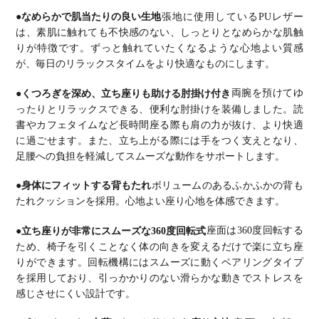
●なめらかで肌当たりの良い生地
張地に使用しているPUレザー
は、素肌に触れても不快感のない、しっとりとなめらかな肌触
りが特徴です。
ずっと触れていたくなるような心地よい質感
が、毎日のリラックスタイムをより快適なものにします。
●くつろぎを深め、立ち座りも助ける肘掛け付き
両腕を預けてゆ
ったりとリラックスできる、便利な肘掛けを装備しました。
読
書やカフェタイムなど長時間座る際も肩の力が抜け、より快適
に過ごせます。
また、立ち上がる際には手をつく支えとなり、
足腰への負担を軽減してスムーズな動作をサポートします。
●身体にフィットする背もたれ
ボリュームのあるふかふかの背も
たれクッションを採用。心地よい座り心地を体感できます。
●立ち座りが非常にスムーズな360度回転式
座面は360度回転する
ため、椅子を引くことなく体の向きを変えるだけで楽に立ち座
りができます。
回転機構にはスムーズに動くベアリングタイプ
を採用しており、引っかかりのない滑らかな動きでストレスを
感じさせにくい設計です。