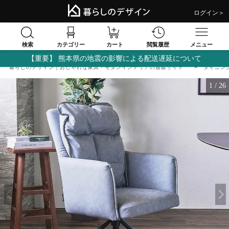
ログイン＞
検索
閲覧履歴
カテゴリー
カート
メニュー
【重要】 熊本県の地震の影響による配送遅延について
暮らしのデザイン｜おしゃれな家具・モダンインテリアの通販サイト
ダイニン
1
/
26