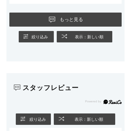
黒いスチール脚のおかげで抜け感があり、見た目が重たくなら
ないのもお気に入りのポイントです。さらに、わが家はソファ
もっと見る
の後ろ側を通ることも多い間取りなので、背面まできれいに仕
上げられているデザインも気に入っています。どの角度から見
ても美しく、空間の印象を損ないません。
絞り込み
表示：新しい順
カラーはベージュとグレージュの中間のような絶妙な色味で、
わが家のホテルライク×ジャパンディのインテリアにも自然にな
じみました。
子どもがいるので、撥水加工で汚れに強い生地なのもとても助
かっています。気兼ねなく使える安心感があります。
スタッフレビュー
また、カウチのように足を伸ばしてくつろげるスタイルが理想
だったので、それが叶って大満足です。オットマンは自由に動
かせるため、普段はカウチとして使い、来客時には離してスツ
ールとして使えるなど、使い勝手の良さも魅力だと感じていま
す。
絞り込み
表示：新しい順