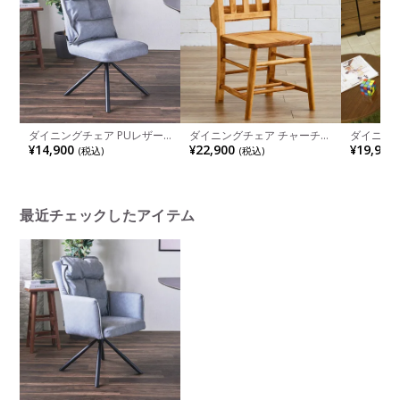
ダイニングチェア PUレザー
ダイニングチェア チャーチチ
ダイニング
回転 いす 椅子 リビング チェ
ェア アトリエ 木製 無垢材 パ
レザー フ
¥14,900
¥22,900
¥19,900
(税込)
(税込)
ア ポケットコイル 肘なしチ
イン材 板座 収納付き 椅子 食
スクチェア
ェア おしゃれ 食卓椅子 シン
卓椅子 木製チェア 教会椅子
ームチェア
プル モダン グレー ブラック
いす イス おしゃれ カントリ
卓椅子 お
ライトブラウン
ー 北欧 ナチュラル
チュリー 
最近チェックしたアイテム