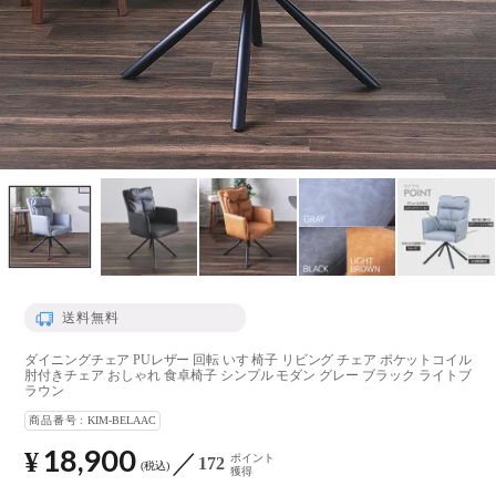
送料無料
ダイニングチェア PUレザー 回転 いす 椅子 リビング チェア ポケットコイル
肘付きチェア おしゃれ 食卓椅子 シンプル モダン グレー ブラック ライトブ
ラウン
商品番号
KIM-BELAAC
18,900
¥
ポイント
172
税込
獲得