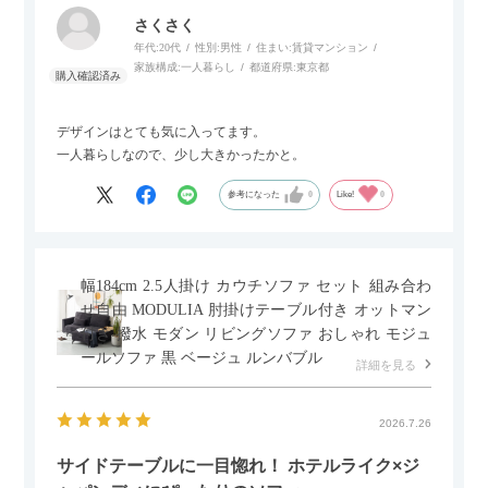
さくさく
年代:
20代
性別:
男性
住まい:
賃貸マンション
家族構成:
一人暮らし
都道府県:
東京都
デザインはとても気に入ってます。
一人暮らしなので、少し大きかったかと。
参考になった
0
Like!
0
幅184cm 2.5人掛け カウチソファ セット 組み合わ
せ自由 MODULIA 肘掛けテーブル付き オットマン
付き 撥水 モダン リビングソファ おしゃれ モジュ
ールソファ 黒 ベージュ ルンバブル
詳細を見る
2026.7.26
サイドテーブルに一目惚れ！ ホテルライク×ジ