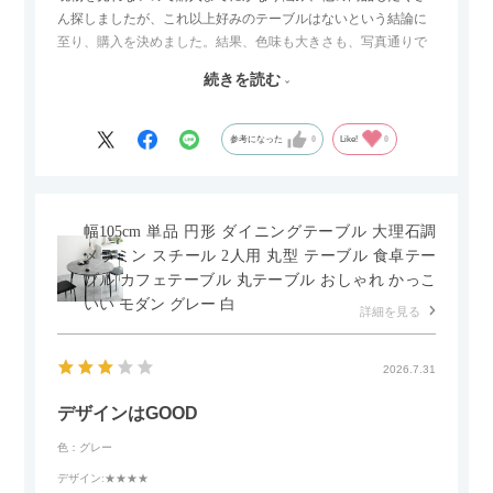
ん探しましたが、これ以上好みのテーブルはないという結論に
至り、購入を決めました。結果、色味も大きさも、写真通りで
した。とても満足です！
続きを読む
セラミック天板が思った以上に滑りが良く、汚れも拭きやすい
ですがお皿もよく滑り…使い慣れるまでは少し気を付けなくて
はいけないかもしれません。天板が冷たいので冬にどうなるの
参考になった
0
Like!
0
かなというのも気になります。
幅105cm 単品 円形 ダイニングテーブル 大理石調
メラミン スチール 2人用 丸型 テーブル 食卓テー
ブル カフェテーブル 丸テーブル おしゃれ かっこ
いい モダン グレー 白
詳細を見る
2026.7.31
デザインはGOOD
色：グレー
デザイン
:★★★★