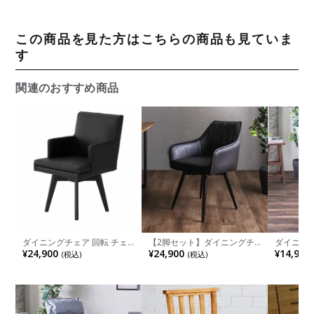
この商品を見た方はこちらの商品も見ていま
す
関連のおすすめ商品
ダイニングチェア 回転 チェ
【2脚セット】ダイニングチ
ダイニング
ア 肘付き PVCレザー 合皮 椅
ェア レザーファブリック 回
回転 いす
¥24,900
¥24,900
¥14,900
(税込)
(税込)
子 食卓椅子 回転椅子 ラウン
転 肘付き チェア リビング椅
ア ポケッ
ドチェア アームチェア おし
子 おしゃれ 食卓椅子 椅子 ス
ェア おし
ゃれ シンプル モダン ダイニ
チール脚 シンプル モダン ブ
ムチェア 
ング ブラック 黒
ラック グレージュ
ワイト ブ