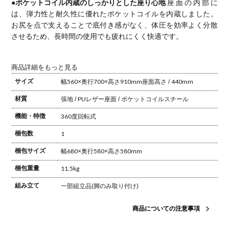
●ポケットコイル内蔵のしっかりとした座り心地
座面の内部に
は、弾力性と耐久性に優れたポケットコイルを内蔵しました。
お尻を点で支えることで底付き感がなく、体圧を効率よく分散
させるため、長時間の使用でも疲れにくく快適です。
商品詳細をもっと見る
サイズ
幅560×奥行700×高さ910mm
座面高さ / 440mm
材質
張地 / PUレザー
座面 / ポケットコイル
スチール
機能・特徴
360度回転式
梱包数
1
梱包サイズ
幅680×奥行580×高さ580mm
梱包重量
11.5kg
組み立て
一部組立品(脚のみ取り付け)
商品についての注意事項