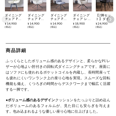
ダイニング
ダイニング
ダイニング
ダイニング
【2脚セッ
チェア PVC
チェア PVC
チェア PU
チェア レザ
ト】ダイニ
レザー 回転
レザー 回転
レザー 回転
ーファブリ
ングチェア
14,900
14,900
14,900
18,900
24,900
¥
¥
¥
¥
¥
椅子 リビン
いす 椅子
いす 椅子
ック 回転
レザーファ
税込
税込
税込
税込
税込
グチェア 肘
リビング チ
リビング チ
いす 椅子
ブリック 回
なし チェア
ェア ポケッ
ェア ポケッ
リビング チ
転 肘付き
おしゃれ 食
トコイル 肘
トコイル 肘
ェア ポケッ
チェア リビ
卓椅子 シン
付きチェア
なしチェア
トコイル 肘
ング椅子 お
プル モダン
おしゃれ 食
おしゃれ 食
付きチェア
しゃれ 食卓
ホワイト ブ
卓椅子 アー
卓椅子 シン
おしゃれ 食
椅子 椅子
商品詳細
ラック ライ
ムチェア シ
プル モダン
卓椅子 シン
スチール脚
トブラウン
ンプル モダ
グレー ブラ
プル モダン
シンプル モ
ダークレッ
ン ホワイト
ック ライト
グレージュ
ダン ブラッ
ふっくらとしたボリューム感のあるデザインと、柔らかなPUレ
ド
ブラック
ブラウン
ブラック
ク グレージ
ュ
ザーが心地よい肘付きの回転式ダイニングチェアです。
座面に
はソファにも使われるポケットコイルを内蔵し、長時間座って
も疲れにくいワンランク上の座り心地を実現。
スムーズな回転
機能も備え、くつろぎの時間からデスクワークまで幅広く活躍
する一脚です。
●ボリューム感のあるデザイン
クッションをたっぷりと詰め込ん
だボリュームのあるフォルムが、見た目にも安らぎを与えま
す。
包み込まれるような優しい座り心地に仕上げました。