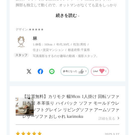
脚部も独立して動くので、オットマンがなくても足をしっかり
伸ばせたり、スイッチ部分にはUSBポートもついているので、
続きを読む
スマホやタブレットを充電しながらリラックスできるのが嬉し
いポイント。
デザイン
:★★★★★
個人的にはコードレス＆充電式なので、コンセントの場所を気
林
にせず、好きな場所に置けるのが画期的に感じました。
1:伸長：169cm
年代:
30代
性別:
男性
住まい:
賃貸マンション
都道府県:
千葉県
写真撮影をするのが趣味の動画・撮影スタッフ。
参考になった
0
Like!
0
【設置無料】カリモク 幅98cm 1人掛け 回転ソファ
日本製 本革張り ハイバック ソファ モールドウレ
タン ソフトグレイン リビングソファ アームソファ
レザーソファ おしゃれ karimoku
詳細を見る
2025.3.27