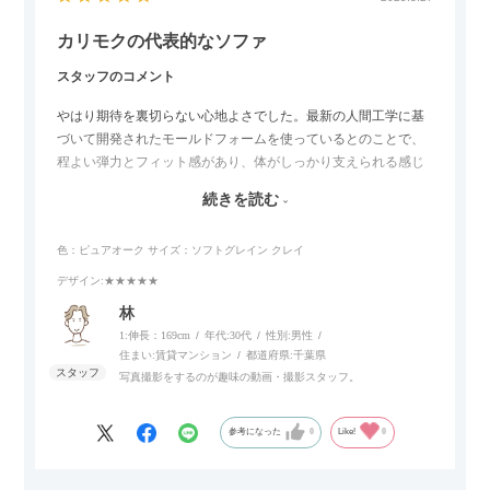
カリモクの代表的なソファ
スタッフのコメント
やはり期待を裏切らない心地よさでした。最新の人間工学に基
づいて開発されたモールドフォームを使っているとのことで、
程よい弾力とフィット感があり、体がしっかり支えられる感じ
がします。長時間座っていても疲れにくいので、リビングでの
続きを読む
リラックスタイムによさそうでした。回転タイプなので、個人
的には狭いスペースでも立ち上がりがしやすい点が良かったで
色：ピュアオーク
サイズ：ソフトグレイン クレイ
す。
デザイン
:★★★★★
林
1:伸長：169cm
年代:
30代
性別:
男性
住まい:
賃貸マンション
都道府県:
千葉県
写真撮影をするのが趣味の動画・撮影スタッフ。
参考になった
0
Like!
0