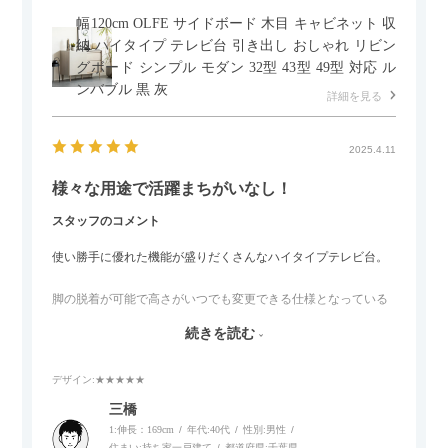
幅120cm OLFE サイドボード 木目 キャビネット 収
納 ハイタイプ テレビ台 引き出し おしゃれ リビン
グボード シンプル モダン 32型 43型 49型 対応 ル
ンバブル 黒 灰
詳細を見る
2025.4.11
様々な用途で活躍まちがいなし！
スタッフのコメント
使い勝手に優れた機能が盛りだくさんなハイタイプテレビ台。
脚の脱着が可能で高さがいつでも変更できる仕様となっている
ので、リビングダイニングからベッドルームまで多目的な場面
続きを読む
でご使用いただけます。
デザイン
:★★★★★
また、補助テーブルとして使用可能なスライドテーブルや収納
内部にもプリンターなどが置けるスライド棚板がついているの
三橋
でテレビ台以外にもオフィスなどでの収納家具やリビングでの
1:伸長：169cm
年代:
40代
性別:
男性
サイドボードとして多目的な用途に対応しています。
住まい:
持ち家一戸建て
都道府県:
千葉県