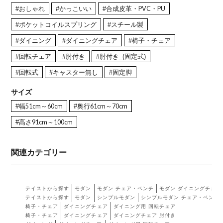
#おしゃれ
#かっこいい
#合成皮革・PVC・PU
#ポケットコイルスプリング
#スチール製
#ダイニング
#ダイニングチェア
#椅子・チェア
#回転チェア
#肘付き
#肘付き_(固定式)
#回転式
#キャスター無し
#固定脚
サイズ
#幅51cm～60cm
#奥行61cm～70cm
#高さ91cm～100cm
関連カテゴリー
テイストから探す
モダン
モダン チェア・ベンチ
モダン ダイニングチェア
テイストから探す
モダン
シンプルモダン
シンプルモダン チェア・ベンチ
椅子・チェア
ダイニングチェア
ダイニング用 回転チェア
椅子・チェア
ダイニングチェア
ダイニングチェア 肘付き