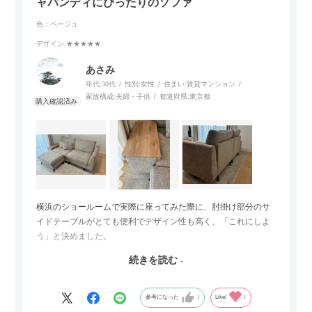
ャパンディにぴったりのソファ
色：ベージュ
デザイン
:★★★★★
あさみ
年代:
30代
性別:
女性
住まい:
賃貸マンション
家族構成:
夫婦・子供
都道府県:
東京都
横浜のショールームで実際に座ってみた際に、肘掛け部分のサ
イドテーブルがとても便利でデザイン性も高く、「これにしよ
う」と決めました。
続きを読む
サイズは2.5人掛けですが、幅184cmとコンパクトなので圧迫感
がなく、わが家にはちょうど良いサイズ感でした。200cmのラ
グとのバランスもぴったりで、リビング全体がすっきり見えま
参考になった
1
Like!
1
す。