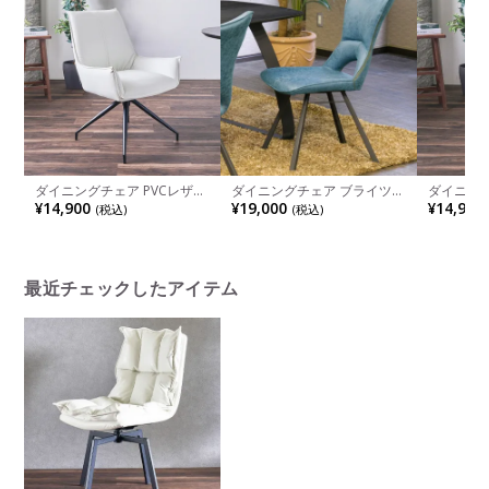
ダイニングチェア PVCレザー
ダイニングチェア ブライツ
ダイニング
回転 いす 椅子 リビング チェ
肘なし スチール脚 ファブリ
回転 いす
¥14,900
¥19,000
¥14,900
(税込)
(税込)
ア ポケットコイル 肘付きチ
ック サイドチェア 食卓椅子
ア ポケッ
ェア おしゃれ 食卓椅子 アー
チェア 椅子 イス いす リビン
ェア おし
ムチェア シンプル モダン ホ
グ ダイニング おしゃれ シン
プル モダ
ワイト ブラック
プル
ライトブ
最近チェックしたアイテム