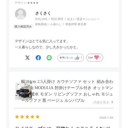
デザイン
:★★★★
さくさく
年代:
20代
性別:
男性
住まい:
賃貸マンション
家族構成:
一人暮らし
都道府県:
東京都
デザインはとても気に入ってます。
一人暮らしなので、少し大きかったかと。
参考になった
0
Like!
0
幅184cm 2.5人掛け カウチソファ セット 組み合わ
せ自由 MODULIA 肘掛けテーブル付き オットマン
付き 撥水 モダン リビングソファ おしゃれ モジュ
ールソファ 黒 ベージュ ルンバブル
詳細を見る
2026.7.26