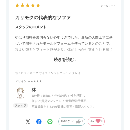
2025.3.27
カリモクの代表的なソファ
スタッフのコメント
やはり期待を裏切らない心地よさでした。最新の人間工学に基
づいて開発されたモールドフォームを使っているとのことで、
程よい弾力とフィット感があり、体がしっかり支えられる感じ
がします。長時間座っていても疲れにくいので、リビングでの
続きを読む
リラックスタイムによさそうでした。回転タイプなので、個人
的には狭いスペースでも立ち上がりがしやすい点が良かったで
色：ピュアオーク
サイズ：ソフトグレイン クレイ
す。
デザイン
:★★★★★
林
1:伸長：169cm
年代:
30代
性別:
男性
住まい:
賃貸マンション
都道府県:
千葉県
写真撮影をするのが趣味の動画・撮影スタッフ。
参考になった
0
Like!
0