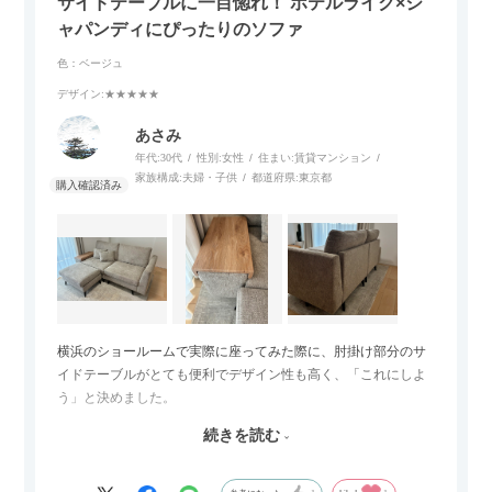
サイドテーブルに一目惚れ！ ホテルライク×ジ
ャパンディにぴったりのソファ
色：ベージュ
デザイン
:★★★★★
あさみ
年代:
30代
性別:
女性
住まい:
賃貸マンション
家族構成:
夫婦・子供
都道府県:
東京都
横浜のショールームで実際に座ってみた際に、肘掛け部分のサ
イドテーブルがとても便利でデザイン性も高く、「これにしよ
う」と決めました。
続きを読む
サイズは2.5人掛けですが、幅184cmとコンパクトなので圧迫感
がなく、わが家にはちょうど良いサイズ感でした。200cmのラ
グとのバランスもぴったりで、リビング全体がすっきり見えま