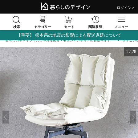
ログイン＞
検索
閲覧履歴
カテゴリー
カート
メニュー
【重要】 熊本県の地震の影響による配送遅延について
暮らしのデザイン｜おしゃれな家具・モダンインテリアの通販サイト
ダイニン
1
/
28