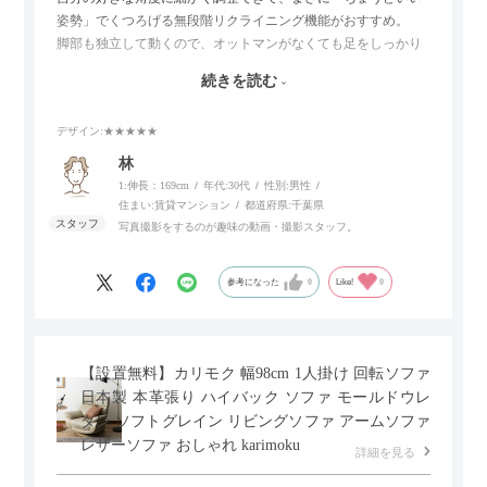
姿勢」でくつろげる無段階リクライニング機能がおすすめ。
脚部も独立して動くので、オットマンがなくても足をしっかり
伸ばせたり、スイッチ部分にはUSBポートもついているので、
続きを読む
スマホやタブレットを充電しながらリラックスできるのが嬉し
いポイント。
デザイン
:★★★★★
個人的にはコードレス＆充電式なので、コンセントの場所を気
林
にせず、好きな場所に置けるのが画期的に感じました。
1:伸長：169cm
年代:
30代
性別:
男性
住まい:
賃貸マンション
都道府県:
千葉県
写真撮影をするのが趣味の動画・撮影スタッフ。
参考になった
0
Like!
0
【設置無料】カリモク 幅98cm 1人掛け 回転ソファ
日本製 本革張り ハイバック ソファ モールドウレ
タン ソフトグレイン リビングソファ アームソファ
レザーソファ おしゃれ karimoku
詳細を見る