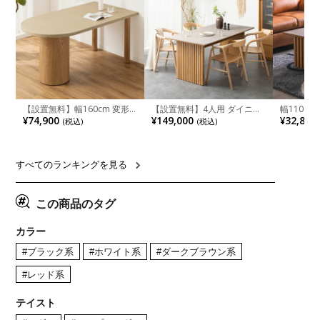
【設置無料】幅160cm 変形
【設置無料】4人用 ダイニン
幅110cm
半円 ダイニングテーブル モ
グテーブルセット 5点 LUGA
木目調 リ
¥74,900
¥149,000
¥32,800
(税込)
(税込)
ルタル風 LENAS コンクリー
セラミックテーブル おしゃれ
付き 長方
ト調 木脚 北欧モダン テーブ
ダイニングチェア 和モダン
ブル おし
ル 4人 食卓テーブル おしゃれ
ナチュラル ブラウン(幅
ブル 格子
ナチュラルモダン 韓国インテ
165cm 食卓テーブル×1 食卓
レー ナチ
リア風 グレージュ
椅子×4)
すべてのランキングを見る
この商品のタグ
カラー
#ブラック系
#ホワイト系
#ダークブラウン系
#レッド系
テイスト