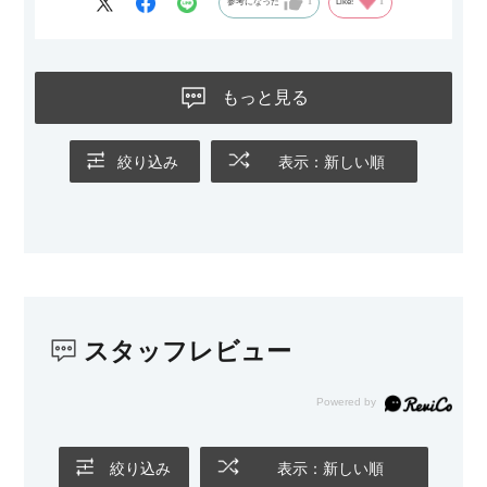
参考になった
1
Like!
1
す。
黒いスチール脚のおかげで抜け感があり、見た目が重たくなら
ないのもお気に入りのポイントです。さらに、わが家はソファ
もっと見る
の後ろ側を通ることも多い間取りなので、背面まできれいに仕
上げられているデザインも気に入っています。どの角度から見
ても美しく、空間の印象を損ないません。
絞り込み
表示：新しい順
カラーはベージュとグレージュの中間のような絶妙な色味で、
わが家のホテルライク×ジャパンディのインテリアにも自然にな
じみました。
子どもがいるので、撥水加工で汚れに強い生地なのもとても助
かっています。気兼ねなく使える安心感があります。
スタッフレビュー
また、カウチのように足を伸ばしてくつろげるスタイルが理想
だったので、それが叶って大満足です。オットマンは自由に動
かせるため、普段はカウチとして使い、来客時には離してスツ
ールとして使えるなど、使い勝手の良さも魅力だと感じていま
す。
絞り込み
表示：新しい順