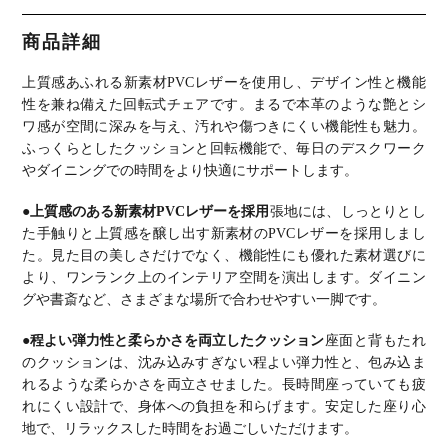
付きチェア
なしチェア
付きチェア
トコイル 肘
ング椅子 お
おしゃれ 食
おしゃれ 食
おしゃれ 食
付きチェア
しゃれ 食卓
卓椅子 アー
卓椅子 シン
卓椅子 シン
おしゃれ 食
椅子 椅子
商品詳細
ムチェア シ
プル モダン
プル モダン
卓椅子 シン
スチール脚
ンプル モダ
グレー ブラ
グレー ブラ
プル モダン
シンプル モ
ン ホワイト
ック ライト
ック ライト
グレージュ
ダン ブラッ
上質感あふれる新素材PVCレザーを使用し、デザイン性と機能
ブラック
ブラウン
ブラウン
ブラック
ク グレージ
ュ
性を兼ね備えた回転式チェアです。
まるで本革のような艶とシ
ワ感が空間に深みを与え、汚れや傷つきにくい機能性も魅力。
ふっくらとしたクッションと回転機能で、毎日のデスクワーク
やダイニングでの時間をより快適にサポートします。
●上質感のある新素材PVCレザーを採用
張地には、しっとりとし
た手触りと上質感を醸し出す新素材のPVCレザーを採用しまし
た。
見た目の美しさだけでなく、機能性にも優れた素材選びに
より、ワンランク上のインテリア空間を演出します。
ダイニン
グや書斎など、さまざまな場所で合わせやすい一脚です。
●程よい弾力性と柔らかさを両立したクッション
座面と背もたれ
のクッションは、沈み込みすぎない程よい弾力性と、包み込ま
れるような柔らかさを両立させました。
長時間座っていても疲
れにくい設計で、身体への負担を和らげます。
安定した座り心
地で、リラックスした時間をお過ごしいただけます。