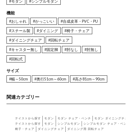
#モダン
#シンプルモダン
機能
#おしゃれ
#かっこいい
#合成皮革・PVC・PU
#スチール製
#ダイニング
#椅子・チェア
#ダイニングチェア
#回転チェア
#キャスター無し
#固定脚
#肘なし
#肘無し
#回転式
サイズ
#幅～50cm
#奥行51cm～60cm
#高さ81cm～90cm
関連カテゴリー
テイストから探す
モダン
モダン チェア・ベンチ
モダン ダイニングチェア
テイストから探す
モダン
シンプルモダン
シンプルモダン チェア・ベンチ
椅子・チェア
ダイニングチェア
ダイニング用 回転チェア