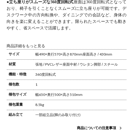
●立ち座りがスムーズな360度回転式
座面は360度回転式となって
おり、椅子を引くことなくスムーズに立ち座りが可能です。
デ
スクワーク中の方向転換や、ダイニングでの会話など、身体の
向きを楽に変えることができます。
限られたスペースでも動き
やすく、省スペースで活躍します。
商品詳細をもっと見る
サイズ
幅490×奥行570×高さ870mm
座面高さ / 430mm
材質
張地 / PVCレザー
座面中材 / ウレタン
脚部 / スチール
機能・特徴
360度回転式
梱包数
1
梱包サイズ
幅650×奥行500×高さ510mm
梱包重量
8.5kg
組み立て
一部組立品(脚のみ取り付け)
商品についての注意事項