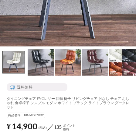
送料無料
ダイニングチェア PVCレザー 回転 椅子 リビングチェア 肘なし チェア おし
ゃれ 食卓椅子 シンプル モダン ホワイト ブラック ライトブラウン ダークレ
ッド
商品番号
KIM-TORNIDC
14,900
¥
ポイント
135
税込
獲得