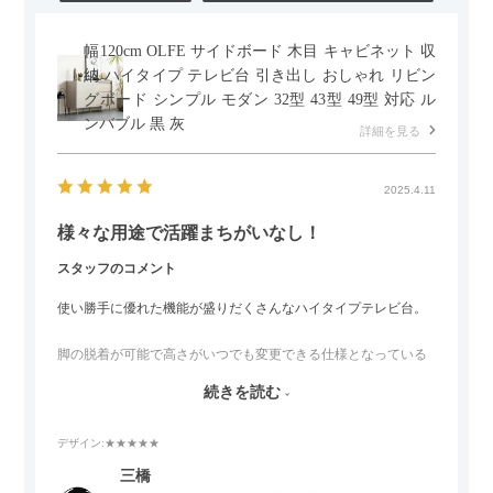
幅120cm OLFE サイドボード 木目 キャビネット 収
納 ハイタイプ テレビ台 引き出し おしゃれ リビン
グボード シンプル モダン 32型 43型 49型 対応 ル
ンバブル 黒 灰
詳細を見る
2025.4.11
様々な用途で活躍まちがいなし！
スタッフのコメント
使い勝手に優れた機能が盛りだくさんなハイタイプテレビ台。
脚の脱着が可能で高さがいつでも変更できる仕様となっている
ので、リビングダイニングからベッドルームまで多目的な場面
続きを読む
でご使用いただけます。
デザイン
:★★★★★
また、補助テーブルとして使用可能なスライドテーブルや収納
内部にもプリンターなどが置けるスライド棚板がついているの
三橋