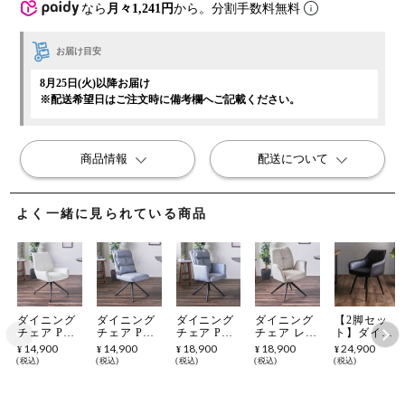
なら
月々1,241円
から。分割手数料無料
お届け目安
8月25日(火)以降お届け
※配送希望日はご注文時に備考欄へご記載ください。
商品情報
配送について
よく一緒に見られている商品
ダイニング
ダイニング
ダイニング
ダイニング
【2脚セッ
チェア PVC
チェア PU
チェア PU
チェア レザ
ト】ダイニ
レザー 回転
レザー 回転
レザー 回転
ーファブリ
ングチェア
14,900
14,900
18,900
18,900
24,900
¥
¥
¥
¥
¥
いす 椅子
いす 椅子
いす 椅子
ック 回転
レザーファ
税込
税込
税込
税込
税込
リビング チ
リビング チ
リビング チ
いす 椅子
ブリック 回
ェア ポケッ
ェア ポケッ
ェア ポケッ
リビング チ
転 肘付き
トコイル 肘
トコイル 肘
トコイル 肘
ェア ポケッ
チェア リビ