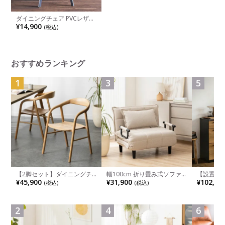
ダイニングチェア PVCレザー
回転 椅子 リビングチェア 肘
¥14,900
(税込)
なし チェア おしゃれ 食卓椅
子 シンプル モダン ホワイト
ブラック ライトブラウン ダ
ークレッド
おすすめランキング
1
3
5
【2脚セット】ダイニングチ
幅100cm 折り畳み式ソファ
【設置無料
ェア 木製 LUGA 肘付き チェ
ベッド コンパクト リクライ
チンカウ
¥45,900
¥31,900
¥102,00
(税込)
(税込)
ア 天然木 リビング椅子 板座
ニング カウチスタイル 省ス
板 引き出
食卓椅子 おしゃれ ウッドチ
ペース ファブリック
箱スペース
ェア アッシュ 和モダン ナチ
ンジ台 キ
ュラル ブラウン 完成品
れ ウッデ
2
4
6
ル グレー