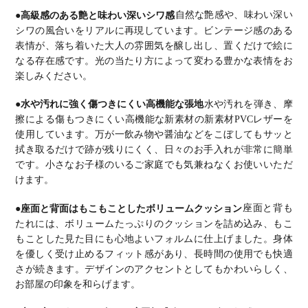
●高級感のある艶と味わい深いシワ感
自然な艶感や、味わい深い
シワの風合いをリアルに再現しています。
ビンテージ感のある
表情が、落ち着いた大人の雰囲気を醸し出し、置くだけで絵に
なる存在感です。
光の当たり方によって変わる豊かな表情をお
楽しみください。
●水や汚れに強く傷つきにくい高機能な張地
水や汚れを弾き、摩
擦による傷もつきにくい高機能な新素材の新素材PVCレザーを
使用しています。
万が一飲み物や醤油などをこぼしてもサッと
拭き取るだけで跡が残りにくく、日々のお手入れが非常に簡単
です。
小さなお子様のいるご家庭でも気兼ねなくお使いいただ
けます。
●座面と背面はもこもことしたボリュームクッション
座面と背も
たれには、ボリュームたっぷりのクッションを詰め込み、もこ
もことした見た目にも心地よいフォルムに仕上げました。
身体
を優しく受け止めるフィット感があり、長時間の使用でも快適
さが続きます。
デザインのアクセントとしてもかわいらしく、
お部屋の印象を和らげます。