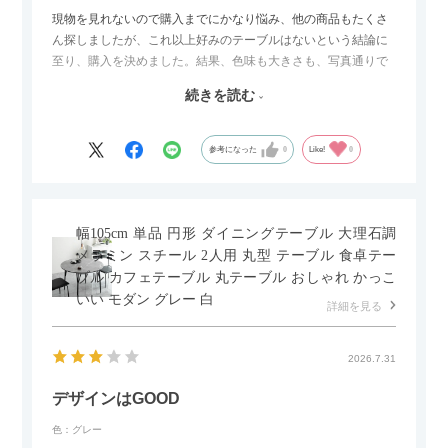
現物を見れないので購入までにかなり悩み、他の商品もたくさ
ん探しましたが、これ以上好みのテーブルはないという結論に
至り、購入を決めました。結果、色味も大きさも、写真通りで
した。とても満足です！
続きを読む
セラミック天板が思った以上に滑りが良く、汚れも拭きやすい
ですがお皿もよく滑り…使い慣れるまでは少し気を付けなくて
はいけないかもしれません。天板が冷たいので冬にどうなるの
参考になった
0
Like!
0
かなというのも気になります。
幅105cm 単品 円形 ダイニングテーブル 大理石調
メラミン スチール 2人用 丸型 テーブル 食卓テー
ブル カフェテーブル 丸テーブル おしゃれ かっこ
いい モダン グレー 白
詳細を見る
2026.7.31
デザインはGOOD
色：グレー