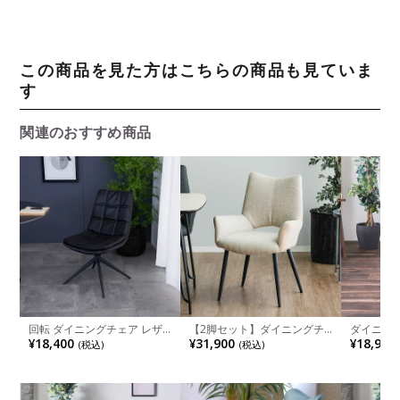
この商品を見た方はこちらの商品も見ていま
す
関連のおすすめ商品
回転 ダイニングチェア レザ
【2脚セット】ダイニングチ
ダイニン
ー調 椅子 オートリターン チ
ェア 肘付き ファブリック チ
ブリック 
¥18,400
¥31,900
¥18,900
(税込)
(税込)
ェア 肘なし スチール脚 イス
ェア スチール脚 椅子 リビン
ング チェ
食卓椅子 おしゃれ リビング
グ椅子 おしゃれ 食卓椅子 シ
肘付きチェ
椅子 チェアー モダン ブラッ
ンプル モダン ベージュ グレ
椅子 シン
ク キャメル
ー ブラック ブラウン 完成品
ジュ ブラ