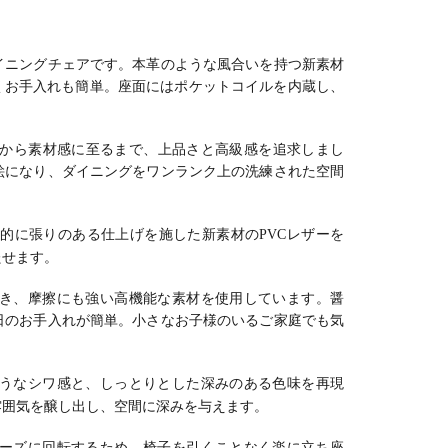
ットコイ
ア リビング椅
ア 合皮 椅子 シ
グ スチール脚
ー スチ
肘付きチェ
子 おしゃれ 食
ンプル モダン
黒脚 シンプル
黒脚 シ
おしゃれ 食
卓椅子 椅子 ス
デザインチェ
モダン チェア
モダン 
子 シンプ
チール脚 シン
ア アームチェ
肘無し リビン
肘無し 
イニングチェアです。
本革のような風合いを持つ新素材
モダン グレ
プル モダン ブ
ア ブラック 黒
グ椅子 食卓椅
グ椅子 
くお手入れも簡単。
座面にはポケットコイルを内蔵し、
ュ ブラッ
ラック グレー
おしゃれ リビ
子 おしゃれ グ
子 おしゃ
。
ジュ
ング オーヴ
レー
レー 完
から素材感に至るまで、上品さと高級感を追求しまし
絵になり、ダイニングをワンランク上の洗練された空間
的に張りのある仕上げを施した新素材のPVCレザーを
たせます。
き、摩擦にも強い高機能な素材を使用しています。
醤
日のお手入れが簡単。
小さなお子様のいるご家庭でも気
うなシワ感と、しっとりとした深みのある色味を再現
雰囲気を醸し出し、空間に深みを与えます。
スムーズに回転するため、椅子を引くことなく楽に立ち座