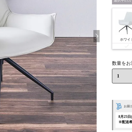
カ
ホワイ
お届
8月25
※配送