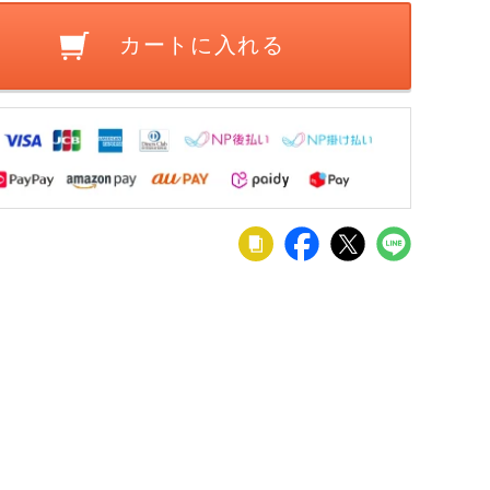
カートに入れる
ット】
【2脚セット】
ダイニングチ
【2脚セット】
【4脚セット
ング
ダイニングチ
ェア 合皮 EPU
ダイニングチ
ダイニングチ
グチ
ェア 合皮 スチ
レザー スチー
ェア 回転 オー
ェア ファブ
37,600
13,300
39,600
31,900
¥
¥
¥
¥
税込
税込
税込
税込
税込
IAS
ール脚 肘なし
ル脚 黒脚 肘な
トリターン 椅
ック アイア
Cレザ
椅子 アームレ
し 椅子 アーム
子 合皮 スチー
脚 黒脚 肘な