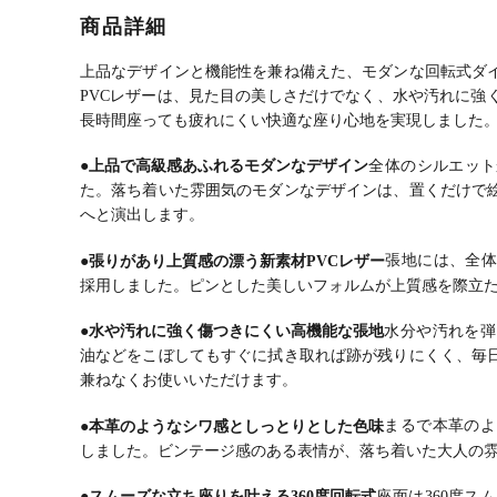
おしゃれ 食卓
イル 肘なしチ
イル 肘付きチ
ポケ
商品詳細
椅子 シンプル
ェア おしゃれ
ェア おしゃれ
ル 
モダン ホワイ
食卓椅子 シン
食卓椅子 シン
ア 
ト ブラック ラ
プル モダン グ
プル モダン グ
卓椅
上品なデザインと機能性を兼ね備えた、モダンな回転式ダ
イトブラウン
レー ブラック
レー ブラック
ル 
PVCレザーは、見た目の美しさだけでなく、水や汚れに強
ダークレッド
ライトブラウ
ライトブラウ
ージ
長時間座っても疲れにくい快適な座り心地を実現しました
ン
ン
ク
●上品で高級感あふれるモダンなデザイン
全体のシルエット
た。
落ち着いた雰囲気のモダンなデザインは、置くだけで
へと演出します。
●張りがあり上質感の漂う新素材PVCレザー
張地には、全体
採用しました。
ピンとした美しいフォルムが上質感を際立
●水や汚れに強く傷つきにくい高機能な張地
水分や汚れを弾
油などをこぼしてもすぐに拭き取れば跡が残りにくく、毎
兼ねなくお使いいただけます。
●本革のようなシワ感としっとりとした色味
まるで本革のよ
しました。
ビンテージ感のある表情が、落ち着いた大人の
●スムーズな立ち座りを叶える360度回転式
座面は360度