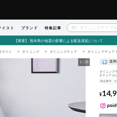
テイスト
ブランド
特集記事
【重要】 熊本県の地震の影響による配送遅延について
販サイト
ダイニング
ダイニングチェア
ダイニングチェア 
送料
1
/
20
ダイニングチ
きチェア お
商品番号
K
14,
¥