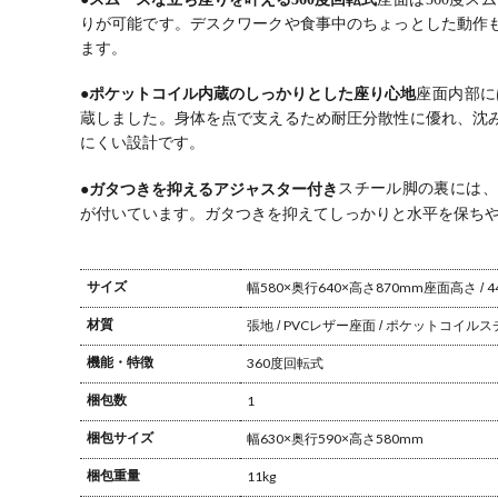
りが可能です。
デスクワークや食事中のちょっとした動作
ます。
●ポケットコイル内蔵のしっかりとした座り心地
座面内部に
蔵しました。
身体を点で支えるため耐圧分散性に優れ、沈
にくい設計です。
●ガタつきを抑えるアジャスター付き
スチール脚の裏には、
が付いています。
ガタつきを抑えてしっかりと水平を保ち
サイズ
幅580×奥行640×高さ870mm
座面高さ / 4
材質
張地 / PVCレザー
座面 / ポケットコイル
ス
機能・特徴
360度回転式
梱包数
1
梱包サイズ
幅630×奥行590×高さ580mm
梱包重量
11kg