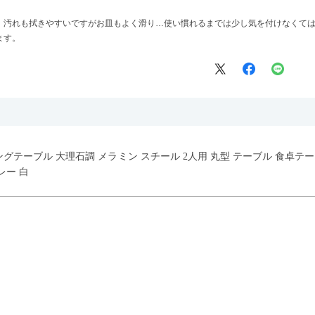
、汚れも拭きやすいですがお皿もよく滑り…使い慣れるまでは少し気を付けなくて
ます。
イニングテーブル 大理石調 メラミン スチール 2人用 丸型 テーブル 食卓
レー 白