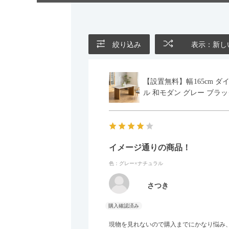
絞り込み
表示：新し
【設置無料】幅165cm ダ
ル 和モダン グレー ブラッ
イメージ通りの商品！
色：グレー×ナチュラル
さつき
現物を見れないので購入までにかなり悩み