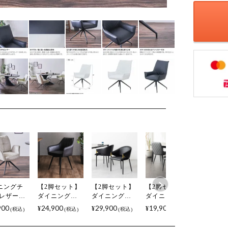
ニングチ
【2脚セット】
【2脚セット】
【2脚セット】
【2脚セ
 レザーフ
ダイニングチ
ダイニングチ
ダイニングチ
スタッキ
リック 回
ェア レザーフ
ェア 肘付き
ェア MARYU
ダイニン
900
24,900
29,900
19,900
18,000
¥
¥
¥
¥
税込
税込
税込
税込
す 椅子 リ
ァブリック 回
PUレザー ORV
合皮 PVCレザ
ェア RAM
グ チェア
転 肘付き チェ
ゴールド チェ
ー キルティン
合皮 PV