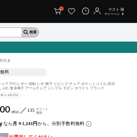
0
ゲスト
様
マイページ
肘付き
無料
ェア PVCレザー 回転 いす 椅子 リビング チェア ポケットコイル 肘付
しゃれ 食卓椅子 アームチェア シンプル モダン ホワイト ブラック
IM-CARZDC
900
ポイント
135
税込
獲得
なら
月々1,241円
から。分割手数料無料