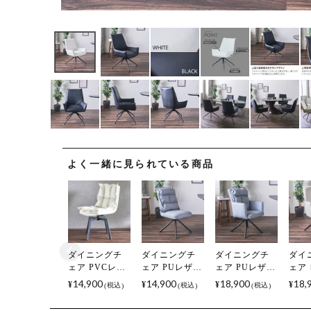
よく一緒に見られている商品
ダイニングチ
ダイニングチ
ダイニングチ
ダイ
ェア PVCレザ
ェア PUレザー
ェア PUレザー
ェア
ー 回転 椅子 リ
回転 いす 椅子
回転 いす 椅子
ァブ
14,900
14,900
18,900
18,
¥
¥
¥
¥
税込
税込
税込
ビングチェア
リビング チェ
リビング チェ
転 い
肘なし チェア
ア ポケットコ
ア ポケットコ
ビン