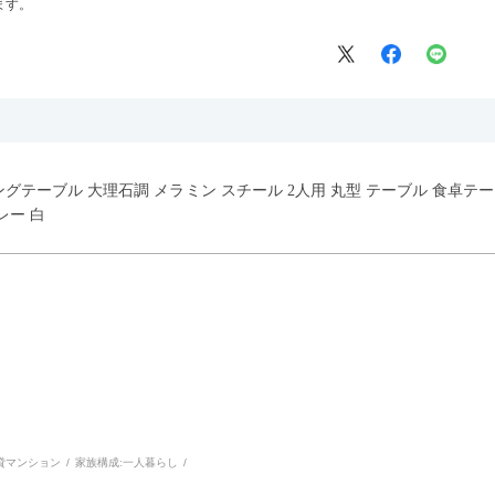
ます。
イニングテーブル 大理石調 メラミン スチール 2人用 丸型 テーブル 食卓
レー 白
貸マンション
家族構成:
一人暮らし