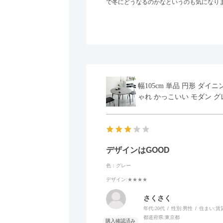
で冬にどうなるのかなというのも気になり
幅105cm 単品 円形 ダ
ゃれ かっこいい モダン グ
デザインはGOOD
色：グレー
デザイン
:★★★★
さくさく
年代:
20代
性別:
男性
住まい:
賃
都道府県:
東京都