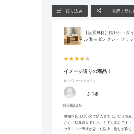
絞り込み
表示：新し
【設置無料】幅165cm ダ
ル 和モダン グレー ブラッ
イメージ通りの商品！
色：グレー×ナチュラル
さつき
現物を見れないので購入までにかなり悩み
さも、写真通りでした。とても満足です！
セラミック天板が思った以上に滑りが良く