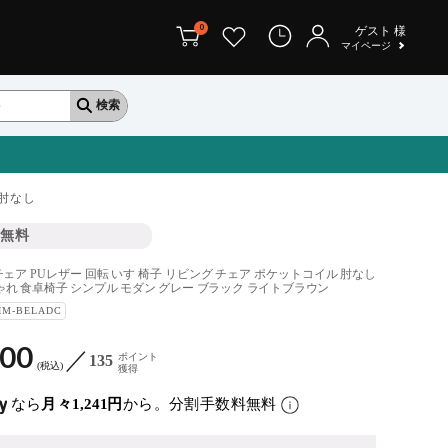
0
ゲスト
様
マイページ
肘なし
無料
ェア PUレザー 回転 いす 椅子 リビング チェア ポケットコイル 肘なし
ゃれ 食卓椅子 シンプル モダン グレー ブラック ライトブラウン
IM-BELADC
900
ポイント
135
税込
獲得
なら
月々1,241円
から。分割手数料無料