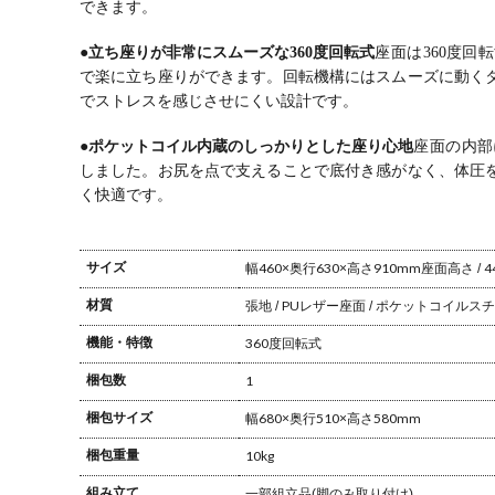
できます。
●立ち座りが非常にスムーズな360度回転式
座面は360度
で楽に立ち座りができます。
回転機構にはスムーズに動く
でストレスを感じさせにくい設計です。
●ポケットコイル内蔵のしっかりとした座り心地
座面の内部
しました。
お尻を点で支えることで底付き感がなく、体圧
く快適です。
サイズ
幅460×奥行630×高さ910mm
座面高さ / 4
材質
張地 / PUレザー
座面 / ポケットコイル
スチ
機能・特徴
360度回転式
梱包数
1
梱包サイズ
幅680×奥行510×高さ580mm
梱包重量
10kg
組み立て
一部組立品(脚のみ取り付け)