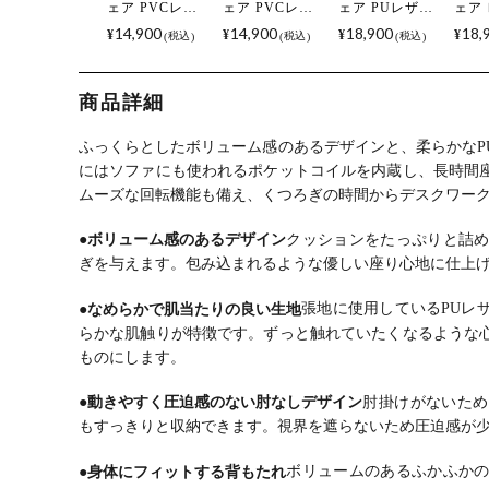
ェア PVCレザ
ェア PVCレザ
ェア PUレザー
ェア
ー 回転 椅子 リ
ー 回転 いす 椅
回転 いす 椅子
ァブ
14,900
14,900
18,900
18,
¥
¥
¥
¥
税込
税込
税込
ビングチェア
子 リビング チ
リビング チェ
転 い
肘なし チェア
ェア ポケット
ア ポケットコ
ビン
おしゃれ 食卓
コイル 肘付き
イル 肘付きチ
ポケ
商品詳細
椅子 シンプル
チェア おしゃ
ェア おしゃれ
ル 
モダン ホワイ
れ 食卓椅子 ア
食卓椅子 シン
ア 
ト ブラック ラ
ームチェア シ
プル モダン グ
卓椅
ふっくらとしたボリューム感のあるデザインと、柔らかなP
イトブラウン
ンプル モダン
レー ブラック
ル 
にはソファにも使われるポケットコイルを内蔵し、長時間
ダークレッド
ホワイト ブラ
ライトブラウ
ージ
ムーズな回転機能も備え、くつろぎの時間からデスクワー
ック
ン
ク
●ボリューム感のあるデザイン
クッションをたっぷりと詰
ぎを与えます。
包み込まれるような優しい座り心地に仕上
●なめらかで肌当たりの良い生地
張地に使用しているPUレ
らかな肌触りが特徴です。
ずっと触れていたくなるような
ものにします。
●動きやすく圧迫感のない肘なしデザイン
肘掛けがないため
もすっきりと収納できます。
視界を遮らないため圧迫感が
●身体にフィットする背もたれ
ボリュームのあるふかふか