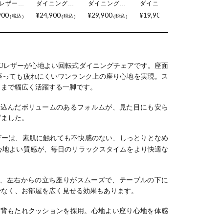
 レザーフ
ダイニングチ
ダイニングチ
ダイニングチ
スタッキ
リック 回
ェア レザーフ
ェア 肘付き
ェア MARYU
ダイニン
900
24,900
29,900
19,900
18,000
¥
¥
¥
¥
税込
税込
税込
税込
す 椅子 リ
ァブリック 回
PUレザー ORV
合皮 PVCレザ
ェア RAM
グ チェア
転 肘付き チェ
ゴールド チェ
ー キルティン
合皮 PV
ットコイ
ア リビング椅
ア 合皮 椅子 シ
グ スチール脚
ー スチ
肘付きチェ
子 おしゃれ 食
ンプル モダン
黒脚 シンプル
黒脚 シ
おしゃれ 食
卓椅子 椅子 ス
デザインチェ
モダン チェア
モダン 
子 シンプ
チール脚 シン
ア アームチェ
肘無し リビン
肘無し 
Uレザーが心地よい回転式ダイニングチェアです。
座面
モダン グレ
プル モダン ブ
ア ブラック 黒
グ椅子 食卓椅
グ椅子 
座っても疲れにくいワンランク上の座り心地を実現。
ス
ュ ブラッ
ラック グレー
おしゃれ リビ
子 おしゃれ グ
子 おしゃ
クまで幅広く活躍する一脚です。
ジュ
ング オーヴ
レー
レー 完
め込んだボリュームのあるフォルムが、見た目にも安ら
げました。
ザーは、素肌に触れても不快感のない、しっとりとなめ
心地よい質感が、毎日のリラックスタイムをより快適な
、左右からの立ち座りがスムーズで、テーブルの下に
少なく、お部屋を広く見せる効果もあります。
の背もたれクッションを採用。心地よい座り心地を体感