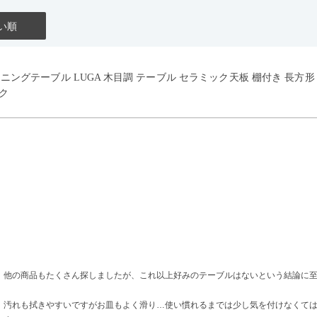
い順
イニングテーブル LUGA 木目調 テーブル セラミック天板 棚付き 長方
ク
、他の商品もたくさん探しましたが、これ以上好みのテーブルはないという結論に
、汚れも拭きやすいですがお皿もよく滑り…使い慣れるまでは少し気を付けなくて