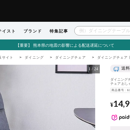
テイスト
ブランド
特集記事
【重要】 熊本県の地震の影響による配送遅延について
販サイト
ダイニング
ダイニングチェア
ダイニングチェア 
送料
1
/
24
ダイニングチ
チェア おし
商品番号
K
14,
¥