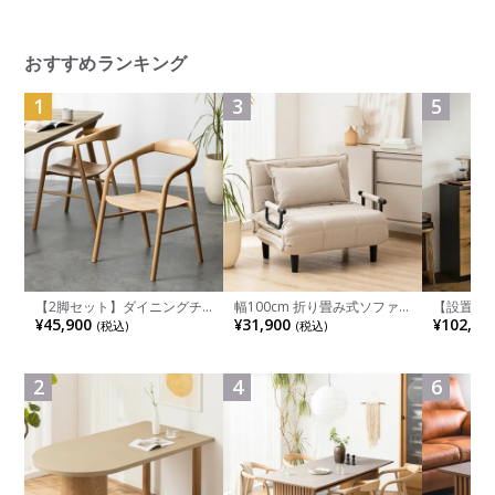
プロダクト ウッド サイドテ
ーブル ソファテーブル
おすすめランキング
1
3
5
【2脚セット】ダイニングチ
幅100cm 折り畳み式ソファ
【設置無料
ェア 木製 LUGA 肘付き チェ
ベッド コンパクト リクライ
チンカウ
¥45,900
¥31,900
¥102,00
(税込)
(税込)
ア 天然木 リビング椅子 板座
ニング カウチスタイル 省ス
板 引き出
食卓椅子 おしゃれ ウッドチ
ペース ファブリック
箱スペース
ェア アッシュ 和モダン ナチ
ンジ台 キ
ュラル ブラウン 完成品
れ ウッデ
2
4
6
ル グレー