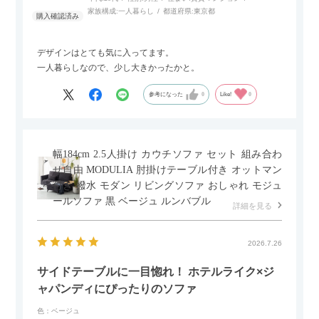
家族構成:
一人暮らし
都道府県:
東京都
デザインはとても気に入ってます。
一人暮らしなので、少し大きかったかと。
参考になった
0
Like!
0
幅184cm 2.5人掛け カウチソファ セット 組み合わ
せ自由 MODULIA 肘掛けテーブル付き オットマン
付き 撥水 モダン リビングソファ おしゃれ モジュ
ールソファ 黒 ベージュ ルンバブル
詳細を見る
2026.7.26
サイドテーブルに一目惚れ！ ホテルライク×ジ
ャパンディにぴったりのソファ
色：ベージュ