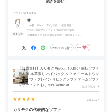
続きを読む
スマホやタブレットを充電しながらリラックスできるのが嬉し
いポイント。
デザイン
:★★★★★
個人的にはコードレス＆充電式なので、コンセントの場所を気
林
にせず、好きな場所に置けるのが画期的に感じました。
1:伸長：169cm
年代:
30代
性別:
男性
住まい:
賃貸マンション
都道府県:
千葉県
写真撮影をするのが趣味の動画・撮影スタッフ。
参考になった
0
Like!
0
【設置無料】カリモク 幅98cm 1人掛け 回転ソファ
日本製 本革張り ハイバック ソファ モールドウレ
タン ソフトグレイン リビングソファ アームソファ
レザーソファ おしゃれ karimoku
詳細を見る
2025.3.27
カリモクの代表的なソファ