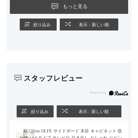
ないのもお気に入りのポイントです。さらに、わが家はソファ
もっと見る
の後ろ側を通ることも多い間取りなので、背面まできれいに仕
上げられているデザインも気に入っています。どの角度から見
ても美しく、空間の印象を損ないません。
絞り込み
表示：新しい順
カラーはベージュとグレージュの中間のような絶妙な色味で、
わが家のホテルライク×ジャパンディのインテリアにも自然にな
じみました。
子どもがいるので、撥水加工で汚れに強い生地なのもとても助
かっています。気兼ねなく使える安心感があります。
スタッフレビュー
また、カウチのように足を伸ばしてくつろげるスタイルが理想
だったので、それが叶って大満足です。オットマンは自由に動
かせるため、普段はカウチとして使い、来客時には離してスツ
ールとして使えるなど、使い勝手の良さも魅力だと感じていま
す。
絞り込み
表示：新しい順
幅120cm OLFE サイドボード 木目 キャビネット 収
納 ハイタイプ テレビ台 引き出し おしゃれ リビン