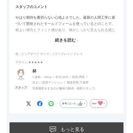
スタッフのコメント
やはり期待を裏切らない心地よさでした。最新の人間工学に基
づいて開発されたモールドフォームを使っているとのことで、
程よい弾力とフィット感があり、体がしっかり支えられる感じ
がします。長時間座っていても疲れにくいので、リビングでの
続きを読む
リラックスタイムによさそうでした。回転タイプなので、個人
的には狭いスペースでも立ち上がりがしやすい点が良かったで
色：ピュアオーク
サイズ：ソフトグレイン クレイ
す。
デザイン
:★★★★★
林
1:伸長：169cm
年代:
30代
性別:
男性
住まい:
賃貸マンション
都道府県:
千葉県
写真撮影をするのが趣味の動画・撮影スタッフ。
参考になった
0
Like!
0
もっと見る