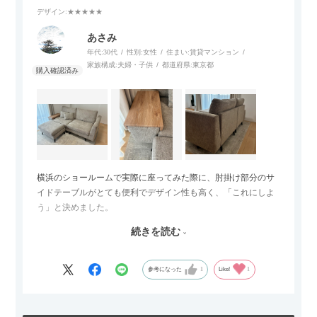
デザイン
:★★★★★
あさみ
年代:
30代
性別:
女性
住まい:
賃貸マンション
家族構成:
夫婦・子供
都道府県:
東京都
横浜のショールームで実際に座ってみた際に、肘掛け部分のサ
イドテーブルがとても便利でデザイン性も高く、「これにしよ
う」と決めました。
続きを読む
サイズは2.5人掛けですが、幅184cmとコンパクトなので圧迫感
がなく、わが家にはちょうど良いサイズ感でした。200cmのラ
グとのバランスもぴったりで、リビング全体がすっきり見えま
参考になった
1
Like!
1
す。
黒いスチール脚のおかげで抜け感があり、見た目が重たくなら