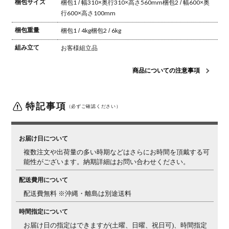
梱包サイズ
梱包1 / 幅310×奥行310×高さ560mm
梱包2 / 幅600×奥
行600×高さ100mm
梱包重量
梱包1 / 4kg
梱包2 / 6kg
組み立て
お客様組立品
商品についての注意事項
特記事項
（必ずご確認ください）
お届け日について
複数注文や出荷量の多い時期などはさらにお時間を頂戴する可
能性がございます。納期詳細はお問い合わせください。
配送費用について
配送費無料 ※沖縄・離島は別途送料
時間指定について
お届け日の指定はできますが(土曜、日曜、祝日可)、時間指定