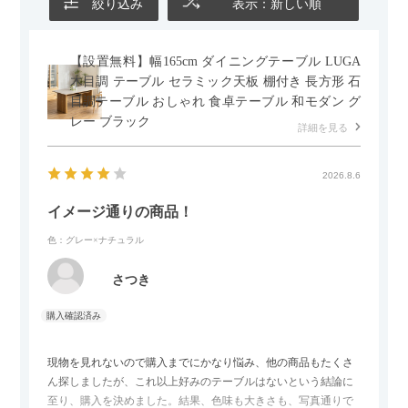
絞り込み
表示：新しい順
【設置無料】幅165cm ダイニングテーブル LUGA
木目調 テーブル セラミック天板 棚付き 長方形 石
目調テーブル おしゃれ 食卓テーブル 和モダン グ
レー ブラック
詳細を見る
2026.8.6
イメージ通りの商品！
色：グレー×ナチュラル
さつき
現物を見れないので購入までにかなり悩み、他の商品もたくさ
ん探しましたが、これ以上好みのテーブルはないという結論に
至り、購入を決めました。結果、色味も大きさも、写真通りで