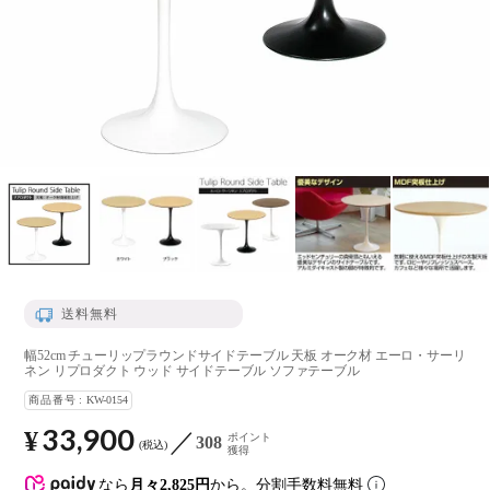
送料無料
幅52cm チューリップラウンドサイドテーブル 天板 オーク材 エーロ・サーリ
ネン リプロダクト ウッド サイドテーブル ソファテーブル
商品番号
KW-0154
33,900
¥
ポイント
308
税込
獲得
なら
月々2,825円
から。分割手数料無料