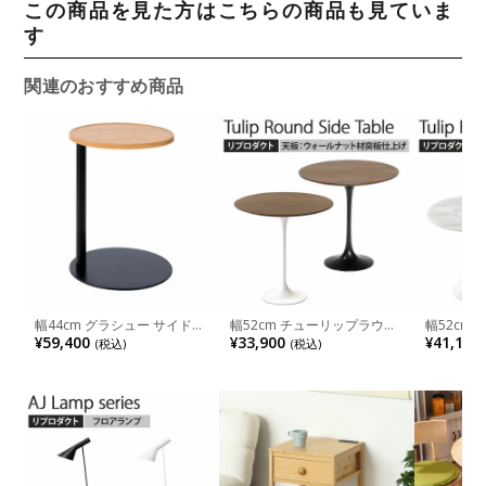
この商品を見た方はこちらの商品も見ていま
す
関連のおすすめ商品
幅44cm グラシュー サイドテ
幅52cm チューリップラウン
幅52cm
ーブル ナイトテーブル ソフ
ドサイドテーブル 天板 ウォ
ドサイドテ
¥59,400
¥33,900
¥41,100
(税込)
(税込)
ァテーブル 円形 オーク材 北
ールナット材 エーロ・サーリ
石 エーロ
欧 ナチュラル 完成品
ネン リプロダクト ウッド サ
ロダクト 
イドテーブル ソファテーブル
ーブル サ
ァテーブ