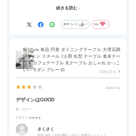
した。とても満足です！
続きを読む
セラミック天板が思った以上に滑りが良く、汚れも拭きやすい
ですがお皿もよく滑り…使い慣れるまでは少し気を付けなくて
はいけないかもしれません。天板が冷たいので冬にどうなるの
参考になった
0
Like!
0
かなというのも気になります。
幅105cm 単品 円形 ダイニングテーブル 大理石調
メラミン スチール 2人用 丸型 テーブル 食卓テー
ブル カフェテーブル 丸テーブル おしゃれ かっこ
いい モダン グレー 白
詳細を見る
2026.7.31
デザインはGOOD
色：グレー
デザイン
:★★★★
さくさく
年代:
20代
性別:
男性
住まい:
賃貸マンション