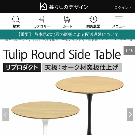
ログイン＞
検索
閲覧履歴
カテゴリー
カート
メニュー
【重要】 熊本県の地震の影響による配送遅延について
暮らしのデザイン｜おしゃれな家具・モダンインテリアの通販サイト
テーブル
1
/
6