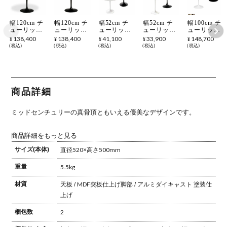
幅120cm チ
幅120cm チ
幅52cm チ
幅52cm チ
幅100cm チ
ューリップ
ューリップ
ューリップ
ューリップ
ューリップ
ダイニング
ダイニング
ラウンドサ
ラウンドサ
ダイニング
138,400
138,400
41,100
33,900
148,700
¥
¥
¥
¥
¥
テーブル エ
テーブル エ
イドテーブ
イドテーブ
テーブル エ
税込
税込
税込
税込
税込
ーロ・サー
ーロ・サー
ル 天板 大
ル 天板 ウ
ーロ・サー
リネン リプ
リネン リプ
理石 エー
ォールナッ
リネン リプ
ロダクト ウ
ロダクト ウ
ロ・サーリ
ト材 エー
ロダクト 突
ッド
ッド
ネン リプロ
ロ・サーリ
板天板 テー
ダクト マー
ネン リプロ
ブル おしゃ
ブル 大理石
ダクト ウッ
れ 円形テー
商品詳細
テーブル サ
ド サイドテ
ブル モダン
イドテーブ
ーブル ソフ
ブラック ホ
ル ソファテ
ァテーブル
ワイト ブラ
ミッドセンチュリーの真骨頂ともいえる優美なデザインです。
ーブル
ウン ナチュ
ラル
商品詳細をもっと見る
サイズ(本体)
直径520×高さ500mm
重量
5.5kg
材質
天板 / MDF突板仕上げ
脚部 / アルミダイキャスト 塗装仕
上げ
梱包数
2