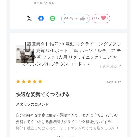
カー観戦が趣味。
ペースを最小限に抑えられ、省スペースでご利用いただけるの
もポイントです！
参考になった
0
Like!
0
【設置無料】幅72cm 電動 リクライニングソファ
スマホ充電 USBポート 回転 パーソナルチェア モ
ダン 本革 ソファ 1人用 リクライニングチェア おし
ゃれ シンプル ブラウン コードレス
詳細を見る
2025.3.27
快適な姿勢でくつろげる
スタッフのコメント
自分の好きな角度に細かく調整できて、まさに「ちょうどいい
姿勢」でくつろげる無段階リクライニング機能がおすすめ。
脚部も独立して動くので、オットマンがなくても足をしっかり
伸ばせたり、スイッチ部分にはUSBポートもついているので、