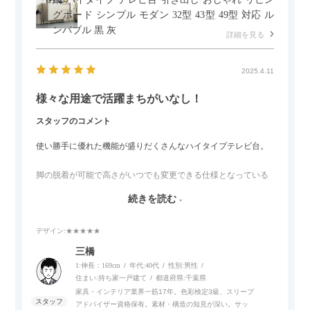
グボード シンプル モダン 32型 43型 49型 対応 ル
ンバブル 黒 灰
詳細を見る
2025.4.11
様々な用途で活躍まちがいなし！
スタッフのコメント
使い勝手に優れた機能が盛りだくさんなハイタイプテレビ台。
脚の脱着が可能で高さがいつでも変更できる仕様となっている
ので、リビングダイニングからベッドルームまで多目的な場面
続きを読む
でご使用いただけます。
デザイン
:★★★★★
また、補助テーブルとして使用可能なスライドテーブルや収納
内部にもプリンターなどが置けるスライド棚板がついているの
三橋
でテレビ台以外にもオフィスなどでの収納家具やリビングでの
1:伸長：169cm
年代:
40代
性別:
男性
サイドボードとして多目的な用途に対応しています。
住まい:
持ち家一戸建て
都道府県:
千葉県
家具・インテリア業界一筋17年。色彩検定3級、スリープ
アドバイザー資格保有。素材・構造の知見が深い。サッ
また、扉は横方向へのスライド式となっているので開閉時のス