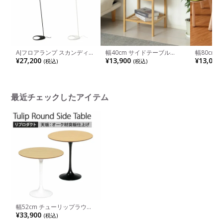
AJフロアランプ スカンディナ
幅40cm サイドテーブル
幅80cm Na
ヴィアデザイン スチール 塗
Bamboo 竹製 ナイトテーブ
ィムバ サ
¥27,200
¥13,900
¥13,000
(税込)
(税込)
装仕上 完成品
ル 引き出し付き ミニテーブ
木 丸テー
ル おしゃれ 小物収納 リビン
グ 寝室 2口コンセント付き サ
ステナブル家具 モダン ナチ
ュラル
最近チェックしたアイテム
幅52cm チューリップラウン
ドサイドテーブル 天板 オー
¥33,900
(税込)
ク材 エーロ・サーリネン リ