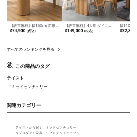
【設置無料】幅160cm 変形
【設置無料】4人用 ダイニン
幅110cm
半円 ダイニングテーブル モ
グテーブルセット 5点 LUGA
木目調 リ
¥74,900
¥149,000
¥32,800
(税込)
(税込)
ルタル風 LENAS コンクリー
セラミックテーブル おしゃれ
付き 長方
ト調 木脚 北欧モダン テーブ
ダイニングチェア 和モダン
ブル おし
ル 4人 食卓テーブル おしゃれ
ナチュラル ブラウン(幅
ブル 格子
ナチュラルモダン 韓国インテ
165cm 食卓テーブル×1 食卓
レー ナチ
リア風 グレージュ
椅子×4)
すべてのランキングを見る
この商品のタグ
テイスト
#ミッドセンチュリー
関連カテゴリー
テイストから探す
ミッドセンチュリー
リプロダクト家具
リプロダクトテーブル