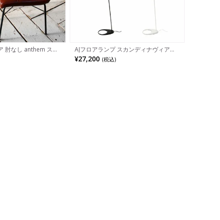
肘なし anthem スチ
AJフロアランプ スカンディナヴィアデ
 合皮 椅子 食卓椅子 ア
ザイン スチール 塗装仕上 完成品
¥27,200
(税込)
ソコンチェア デスクチ
シンプル レトロ カフェ