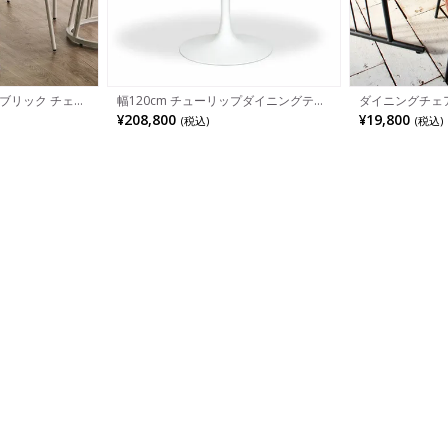
ブリック チェア
幅120cm チューリップダイニングテー
ダイニングチェア 
イニング チェア
ブル エーロ・サーリネン リプロダクト
ール PVCレザー
¥208,800
¥19,800
(税込)
(税込)
 北欧 モダン グ
マーブル
ンセムチェア パ
イエロー
ェア おしゃれ 
風 ブラウン