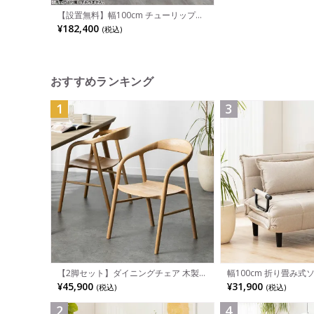
【設置無料】幅100cm チューリップダ
イニングテーブル エーロ・サーリネン
¥182,400
(税込)
リプロダクト 大理石天板 ダイニングテ
ーブル おしゃれ 丸テーブル 円形 モダ
ン ホワイト
おすすめランキング
1
3
幅100cm 折り畳み式
【2脚セット】ダイニングチェア 木製
パクト リクライニング
LUGA 肘付き チェア 天然木 リビング椅
¥31,900
¥45,900
(税込)
(税込)
省スペース ファブリッ
子 板座 食卓椅子 おしゃれ ウッドチェ
ア アッシュ 和モダン ナチュラル ブラ
ウン 完成品
2
4