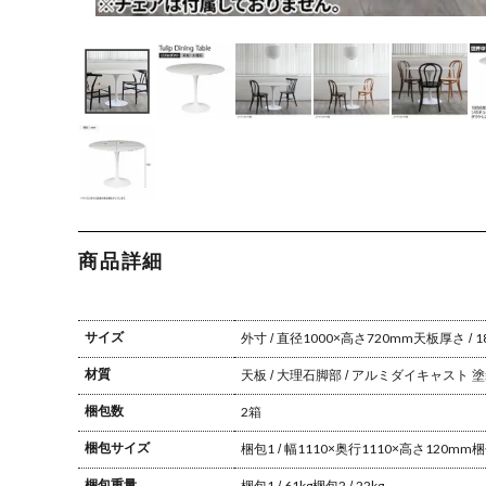
商品詳細
サイズ
外寸 / 直径1000×高さ720mm
天板厚さ / 
材質
天板 / 大理石
脚部 / アルミダイキャスト 
梱包数
2箱
梱包サイズ
梱包1 / 幅1110×奥行1110×高さ120mm
梱
梱包重量