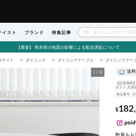
テイスト
ブランド
特集記事
【重要】 熊本県の地震の影響による配送遅延について
販サイト
ダイニング
ダイニングテーブル
ダイニングテーブ
送料
1
/
11
【設置無料】
ダクト 大理
商品番号
K
182
¥