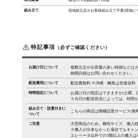
梱包1 / 61kg
梱包2 / 22kg
組み立て
現地組立品
※お客様組み立て不要(現地に
特記事項
（必ずご確認ください）
お届け日について
複数注文や出荷量の多い時期などは
納期詳細はお問い合わせください。
配送費用について
配送費無料 ※沖縄・離島は別途送料
時間指定について
お届け日の指定はできますが(土曜、
※当日の配送状況によっては、時間
組み立て・設置付きに
こちらの商品は開梱設置サービス(無
ついて
ご注意
大型商品のため、梱包サイズ、搬入
※搬入が出来なかった場合でもキャ
エレベータ以外での3階以上の搬入は