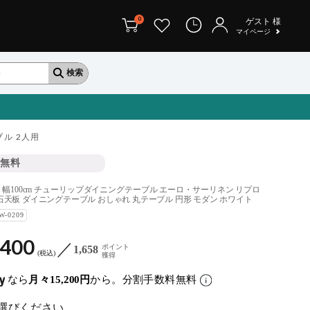
0
ゲスト
様
マイページ
ル 2人用
無料
幅100cm チューリップダイニングテーブル エーロ・サーリネン リプロ
石天板 ダイニングテーブル おしゃれ 丸テーブル 円形 モダン ホワイト
W-0209
,400
ポイント
1,658
税込
獲得
なら
月々15,200円
から。分割手数料無料