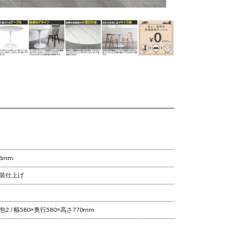
18mm
塗装仕上げ
包2 / 幅580×奥行580×高さ770mm