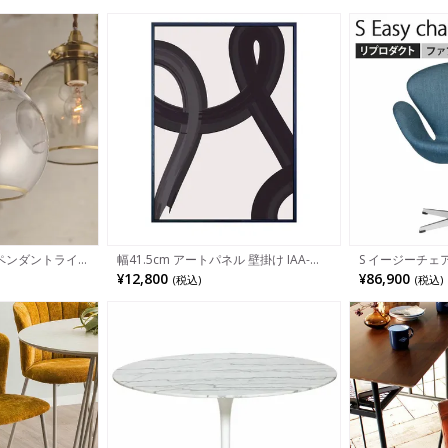
ペンダントライ
幅41.5cm アートパネル 壁掛け IAA-
S イージーチェ
イト 吊り下げ 照
53368 Abstract Art Watercolor
デザイン アル
¥12,800
¥86,900
(税込)
(税込)
 LED対応 天井照
geometric 絵画 アートポスター フレー
シュベース ファ
北欧 リビング ダ
ム付き アートボード おしゃれ モダン
黒 白 完成品 RafS