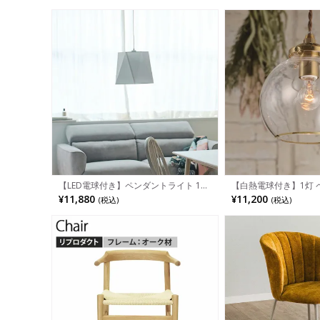
【LED電球付き】ペンダントライト 1灯
【白熱電球付き】1灯 
スチール シーリングライト 吊り下げ 照
ト ポメリー ガラス ラ
¥11,880
¥11,200
(税込)
(税込)
明 インテリア 照明器具 おしゃれ 天井
明 インテリア 間接照明
照明 リビング モダン ブラック ホワイ
明 おしゃれ シンプル 
ト 完成品
イニング