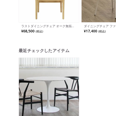
ラストダイニングチェア オーク無垢材
ダイニングチェア ファ
天然木 ナチュラル ペーパーコード 北欧
食卓椅子 貝殻 椅子 ダ
¥68,500
¥17,400
(税込)
(税込)
デザイン リプロダクト 肘付きアームチ
ー おしゃれ 韓国風 イス
ェア
レー グリーン ピンク 
最近チェックしたアイテム