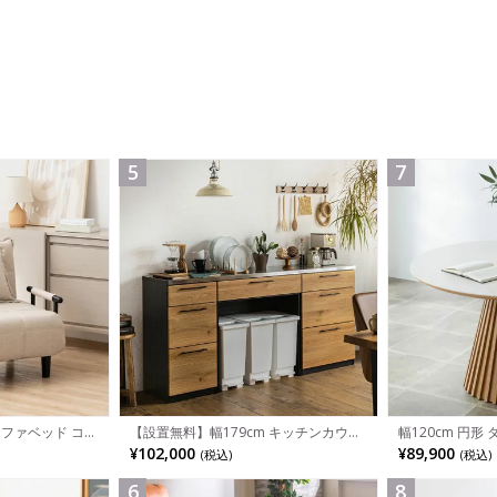
5
7
ソファベッド コン
幅120cm 円形
【設置無料】幅179cm キッチンカウン
 カウチスタイル
用 セラミック天
ター ステンレス天板 引き出し 収納 食
¥89,900
¥102,000
(税込)
(税込)
ク
ブル おしゃれ 
器棚 ゴミ箱スペース 組み換え可能 レン
ドテーブル和モダ
ジ台 キッチン収納 おしゃれ ウッディモ
ン
ダン ナチュラル グレー
6
8