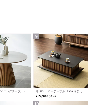
9
 ダイニングテーブル 4人
幅100cm ローテーブル LUGA 木製 リ
板 丸テーブル 食卓テー
ビングテーブル 格子 座卓 収納付き セ
¥29,900
(税込)
リビングテーブル ラウン
ンターテーブル おしゃれ コーヒーテー
ン ナチュラル ブラウ
ブル 引き出し付き 和モダン グレー ブ
ラック 完成品
10