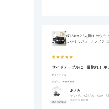
幅184cm 2.5人掛け カ
しゃれ モジュールソファ 黒
サイドテーブルに一目惚れ！ ホ
色：ベージュ
デザイン
:★★★★★
あさみ
年代:
30代
性別:
女性
住まい:
賃
都道府県:
東京都