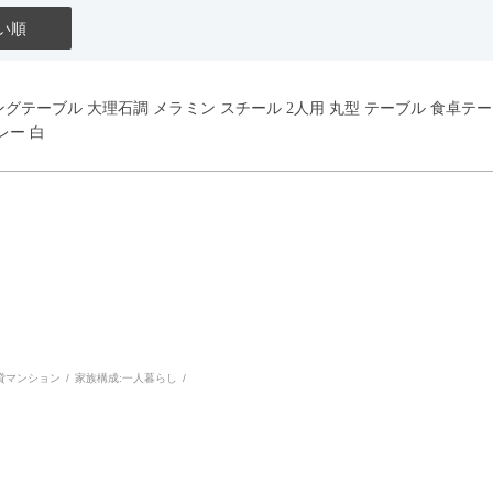
い順
イニングテーブル 大理石調 メラミン スチール 2人用 丸型 テーブル 食卓
レー 白
貸マンション
家族構成:
一人暮らし