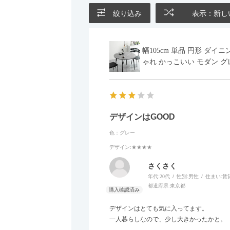
絞り込み
表示：新し
幅105cm 単品 円形 ダ
ゃれ かっこいい モダン グ
デザインはGOOD
色：グレー
デザイン
:★★★★
さくさく
年代:
20代
性別:
男性
住まい:
賃
都道府県:
東京都
デザインはとても気に入ってます。
一人暮らしなので、少し大きかったかと。