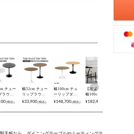
cm チュー
幅52cm チュー
幅100cm チュ
【設置無料】
プラウン
リップラウン
ーリップダイ
幅100cm チュ
イドテー
ドサイドテー
ニングテーブ
ーリップダイ
100
33,900
148,700
182,400
¥
¥
¥
税込
税込
税込
税込
 天板 大理
ブル 天板 ウォ
ル エーロ・サ
ニングテーブ
エーロ・サ
ールナット材
ーリネン リプ
ル エーロ・サ
ネン リプ
エーロ・サー
ロダクト 突板
ーリネン リプ
クト マー
リネン リプロ
天板 テーブル
ロダクト 大理
 大理石テ
ダクト ウッド
おしゃれ 円形
石天板 ダイニ
ル サイド
サイドテーブ
テーブル モダ
ングテーブル
製天板なら、ダイニングテーブルやミーティングテ