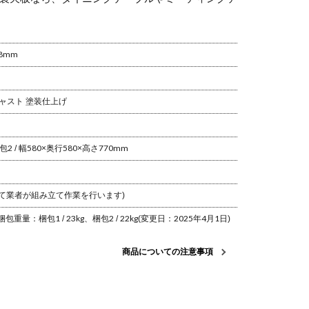
ブル ソフ
ル ソファテー
ン ブラック ホ
おしゃれ 丸テ
ーブル
ブル
ワイト ブラウ
ーブル 円形 モ
ン ナチュラル
ダン ホワイト
18mm
キャスト 塗装仕上げ
包2 / 幅580×奥行580×高さ770mm
て業者が組み立て作業を行います)
梱包重量：梱包1 / 23kg、梱包2 / 22kg
(変更日：2025年4月1日)
商品についての注意事項