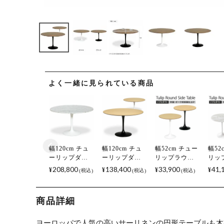
よく一緒に見られている商品
幅120cm チュ
幅120cm チュ
幅52cm チュー
幅52
ーリップダイ
ーリップダイ
リップラウン
リッ
ニングテーブ
ニングテーブ
ドサイドテー
ドサ
208,800
138,400
33,900
41,
¥
¥
¥
¥
税込
税込
税込
ル エーロ・サ
ル エーロ・サ
ブル 天板 オー
ブル
ーリネン リプ
ーリネン リプ
ク材 エーロ・
石 
ロダクト マー
ロダクト ウッ
サーリネン リ
ーリ
商品詳細
ブル
ド
プロダクト ウ
ロダ
ッド サイドテ
ブル
ーブル ソファ
ーブ
ヨーロッパで人気の高いサーリネンの円形テーブルも木