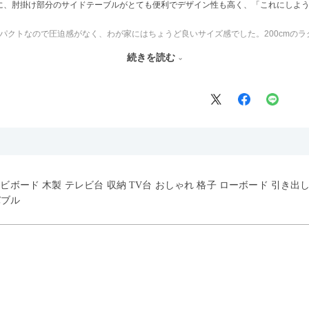
に、肘掛け部分のサイドテーブルがとても便利でデザイン性も高く、「これにしよ
とコンパクトなので圧迫感がなく、わが家にはちょうど良いサイズ感でした。200cm
続きを読む
見た目が重たくならないのもお気に入りのポイントです。さらに、わが家はソファ
も気に入っています。どの角度から見ても美しく、空間の印象を損ないません。
うな絶妙な色味で、わが家のホテルライク×ジャパンディのインテリアにも自然にな
生地なのもとても助かっています。気兼ねなく使える安心感があります。
げるスタイルが理想だったので、それが叶って大満足です。オットマンは自由に動
レビボード 木製 テレビ台 収納 TV台 おしゃれ 格子 ローボード 引き出
使い勝手の良さも魅力だと感じています。
バブル