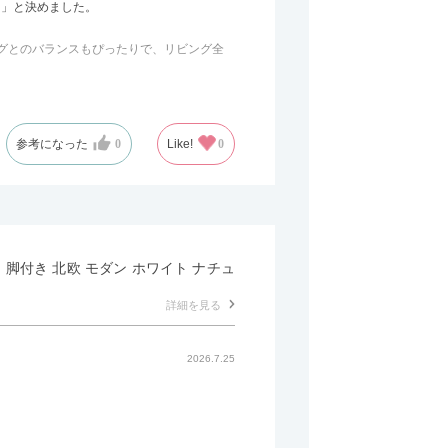
う」と決めました。
のラグとのバランスもぴったりで、リビング全
の後ろ側を通ることも多い間取りなので、背
参考になった
0
Like!
0
じみました。
かせるため、普段はカウチとして使い、来客
し 脚付き 北欧 モダン ホワイト ナチュ
詳細を見る
2026.7.25