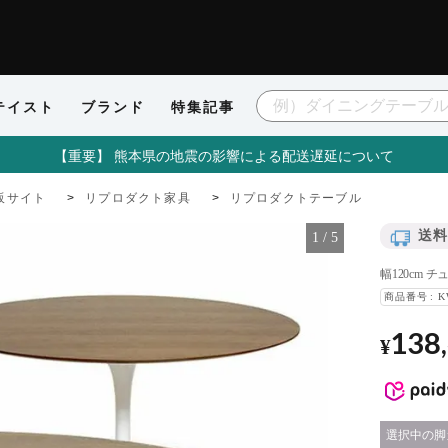
テイスト
ブランド
特集記事
【重要】 熊本県の地震の影響による配送遅延について
販サイト
リプロダクト家具
リプロダクトテーブル
送料
1
/
5
幅120cm
商品番号
K
138
¥
脚