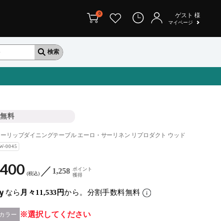
0
ゲスト
様
マイページ
無料
 チューリップダイニングテーブル エーロ・サーリネン リプロダクト ウッド
W-0045
,400
ポイント
1,258
税込
獲得
なら
月々11,533円
から。分割手数料無料
選択してください
カラー