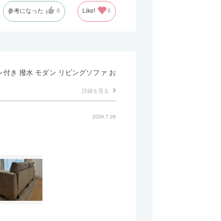
参考になった
0
Like!
0
マン付き 撥水 モダン リビングソファ お
詳細を見る
2026.7.26