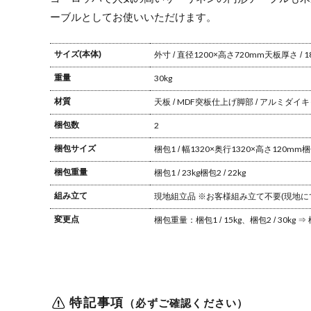
テーブル
テー
ーブルとしてお使いいただけます。
ァテ
サイズ(本体)
外寸 / 直径1200×高さ720mm
天板厚さ / 
重量
30kg
材質
天板 / MDF突板仕上げ
脚部 / アルミダイ
梱包数
2
梱包サイズ
梱包1 / 幅1320×奥行1320×高さ120mm
梱
梱包重量
梱包1 / 23kg
梱包2 / 22kg
組み立て
現地組立品
※お客様組み立て不要(現地に
変更点
梱包重量：梱包1 / 15kg、梱包2 / 30kg ⇒ 
特記事項
（必ずご確認ください）