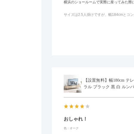
横浜のショールームで実際に座ってみた際
サイズは2.5人掛けですが、幅184cm
体がすっきり見えます。
黒いスチール脚のおかげで抜け感があり、
面まできれいに仕上げられているデザイン
カラーはベージュとグレージュの中間のよ
子どもがいるので、撥水加工で汚れに強い
また、カウチのように足を伸ばしてくつろ
【設置無料】幅180cm テ
時には離してスツールとして使えるなど、
ラル ブラック 黒 白 ルン
おしゃれ！
色：オーク