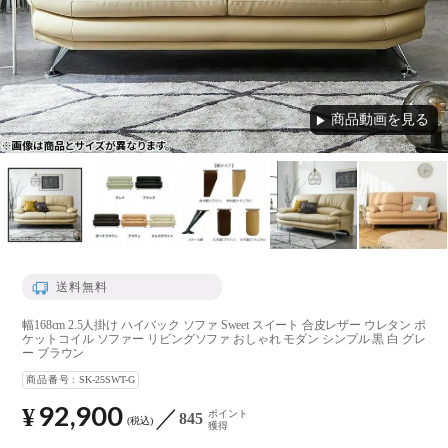
商品動画を見る
▶
送料無料
幅168cm 2.5人掛け ハイバック ソファ Sweet スイート 合皮レザー ウレタン ポ
ケットコイル ソファー リビングソファ おしゃれ モダン シンプル 黒 白 グレ
ー ブラウン
商品番号
SK-25SWT-G
92,900
¥
ポイント
845
税込
獲得