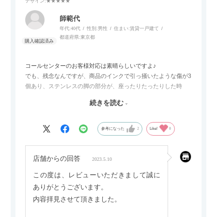
デザイン
:★★★★★
師範代
年代:
40代
性別:
男性
住まい:
賃貸一戸建て
都道府県:
東京都
コールセンターのお客様対応は素晴らしいですよ♪
でも、残念なんですが、商品のインクで引っ掻いたような傷が3
個あり、ステンレスの脚の部分が、座ったりたったりした時
に、音が出る（きしむ）があり、再送してもらい交換したら、
続きを読む
同じ症状が発生するのがね。
特に擬音なんで、黒板をチョークで引っ掻いた感じの不快な音
んまんで、素敵な映画などを観る時に集中ができません。
参考になった
2
Like!
0
でも、品物は良質ですし、別サイトよりも安いだけでなく、指
定場所への設置・組立・梱包返却までしてくれて、良心的な会
社です。
店舗からの回答
2023.5.10
でも、工具などを私の部屋のイタリアなラグマットに直接置い
この度は、レビューいただきまして誠に
てしまうところが、社員教育が出来ていないのが残念です。
ありがとうございます。
内容拝見させて頂きました。