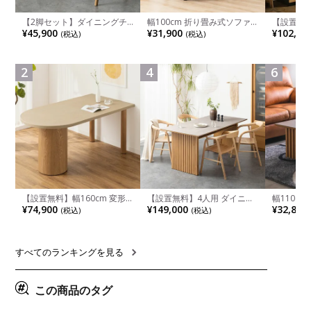
【2脚セット】ダイニングチ
幅100cm 折り畳み式ソファ
【設置無料
ェア 木製 LUGA 肘付き チェ
ベッド コンパクト リクライ
チンカウ
¥45,900
¥31,900
¥102,00
(税込)
(税込)
ア 天然木 リビング椅子 板座
ニング カウチスタイル 省ス
板 引き出
食卓椅子 おしゃれ ウッドチ
ペース ファブリック
箱スペース
ェア アッシュ 和モダン ナチ
ンジ台 キ
ュラル ブラウン 完成品
れ ウッデ
2
4
6
ル グレー
【設置無料】幅160cm 変形
【設置無料】4人用 ダイニン
幅110cm
半円 ダイニングテーブル モ
グテーブルセット 5点 LUGA
木目調 リ
¥74,900
¥149,000
¥32,800
(税込)
(税込)
ルタル風 LENAS コンクリー
セラミックテーブル おしゃれ
付き 長方
ト調 木脚 北欧モダン テーブ
ダイニングチェア 和モダン
ブル おし
ル 4人 食卓テーブル おしゃれ
ナチュラル ブラウン(幅
ブル 格子
ナチュラルモダン 韓国インテ
165cm 食卓テーブル×1 食卓
レー ナチ
リア風 グレージュ
椅子×4)
すべてのランキングを見る
この商品のタグ