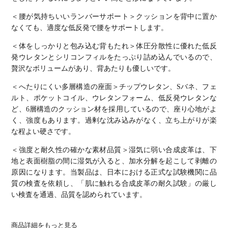
＜腰が気持ちいいランバーサポート＞
クッションを背中に置か
なくても、適度な低反発で腰をサポートします。
＜体をしっかりと包み込む背もたれ＞
体圧分散性に優れた低反
発ウレタンとシリコンフィルをたっぷり詰め込んでいるので、
贅沢なボリュームがあり、背あたりも優しいです。
＜へたりにくい多層構造の座面＞
チップウレタン、Sバネ、フェ
ルト、ポケットコイル、ウレタンフォーム、低反発ウレタンな
ど、6層構造のクッション材を採用しているので、座り心地がよ
く、強度もあります。過剰な沈み込みがなく、立ち上がりが楽
な程よい硬さです。
＜強度と耐久性の確かな素材品質＞
湿気に弱い合成皮革は、下
地と表面樹脂の間に湿気が入ると、加水分解を起こして剥離の
原因になります。当製品は、日本における正式な試験機関に品
質の検査を依頼し、「肌に触れる合成皮革の耐久試験」の厳し
い検査を通過、品質を認められています。
商品詳細をもっと見る