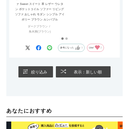
ァ Sweet スイート 革 レザー ウレタ
ク 布 フ
ン ポケットコイル ソファー リビング
ソファー 
ソファ おしゃれ モダン シンプル アイ
ボリー ブラウン ルンバブル
ベー
ダークブラウン
角木脚(ブラウン)
参考になった
1
Like!
2
絞り込み
表示：新しい順
あなたにおすすめ