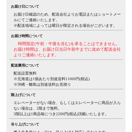
梱包数
2箱
お届け日について
梱包サイズ
梱包1(ソファ本体) / 幅1680×奥行800×高さ900mm
梱包
お届け日確認のため、配送会社よりお電話またはショートメー
2(角木脚) / 幅165×奥行150×高さ95mm
梱包2(スチール
ルにてご連絡いたします。
脚) / 幅230×奥行140×高さ85mm
梱包2(丸木脚) / 幅170×
※配送地域によっては曜日が限定される場合がございます。
奥行165×高さ95mm
お届け時間について
梱包重量
梱包1(ソファ本体) / 43kg
梱包2(角木脚) / 1.07kg
梱包2(ス
時間指定(午前・午後を含む)を承ることはできません。
チール脚) / 0.87kg
梱包2(丸木脚) / 1.23kg
お届け時間は、お届け日当日午前中までに改めて配送会社
よりご連絡いたします。
備考
背もたれ取り外し可能
脚裏用フェルト付き(木脚のみ)
配送費用について
ご注意
本商品を壁、壁紙等に密着させないでください。壁、壁
紙等が変色する恐れがあり、結露やカビの原因にもなり
配送設置無料
ます。
※北海道は1個あたり別途送料11000円(税込)
※沖縄・離島は別途送料お見積り
階上げについて
エレベーターがない場合、もしくはエレベーターに商品が入ら
ない場合は、2階まで無料。
3階以上は1商品毎につき2200円(税込)頂戴いたします。
吊り上げについて