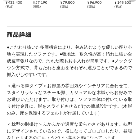
ク 幅213cm
171cm 3人
196cm 3人
186cm 3人
189cm 3人
433,400
57,190
79,800
96,900
149,800
¥
¥
¥
¥
¥
3人掛け ロ
掛け ソファ
掛け ソファ
掛け ソファ
掛け カウチ
税込
税込
税込
税込
税込
ングソファ
リビングソ
ローバック
ジェネラル
ソファ 向か
ハイバック
ファ ファブ
バサラ2 布
ソフトレザ
って右カウ
日本製 本革
リック 布張
張り 収納付
ー 合皮 脚
チ 脚選択
張り モール
り 肘付き
き クッショ
付き ローソ
クッション
ドウレタン
脚付き ロー
ン付き 脚付
ファ リビン
付き L字 布
ソフトグレ
ソファ 脚
き 2way ソ
グソファー
張り コンパ
商品詳細
イン リビン
取り外し可
ファベッド
キャメル カ
クト ファブ
グソファ ア
コンパクト
ファブリッ
ジュアル ヴ
リックソフ
ームソファ
ソファ フロ
クソファ リ
ィンテージ
ァ コーナー
●こだわり抜いた多層構造により、包み込むような優しい座り心
レザーソフ
アソファ リ
ビングソフ
調 おしゃれ
ソファ リビ
ァ おしゃれ
ビング シン
ァ おしゃれ
ング シンプ
地を実現したソファです。
●張地は、耐久性が高く汚れに強い合
karimoku
プル
シンプル 北
ル モダン
成皮革張りなので、汚れた際もお手入れが簡単です。
●ノックダ
ZW7313 ル
欧 ルンバブ
ルンバブル
ンバブル
ル
ウン方式で、背もたれと座面をそれぞれ運ぶことができるので
搬入がしやすいです。
＜選べる脚タイプ＞
お部屋の雰囲気やインテリアに合わせて、
スタイリッシュなスチール脚、カジュアルな木脚からお好みで
お選びいただけます。取り付けは、ソファ本体に付いている取
り付け金具に、脚をスライドさせるだけの簡単設計です。(木脚
のみ、床を保護するフェルトが付属しています)
＜枕型の肘掛け＞
ふかふかで適度な柔らかさがあります。枕型
にデザインされているので、横になってゴロゴロしたり、昼寝
をしたりするのにちょうどいい高さと形になっています。