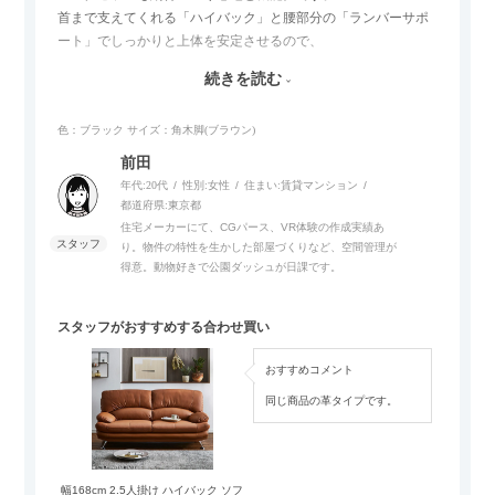
首まで支えてくれる「ハイバック」と腰部分の「ランバーサポ
ート」でしっかりと上体を安定させるので、
長時間座っても疲れにくく、包み込むような座り心地です。
続きを読む
肘掛はちょうど良い高さの枕になっていて、横になるのに最
適！
色：ブラック
サイズ：角木脚(ブラウン)
また、ハイバックソファで懸念されがちな狭い場所への搬入
も、背もたれが取り外し式になっているので、ラクに移動でき
前田
ます◎
年代:
20代
性別:
女性
住まい:
賃貸マンション
都道府県:
東京都
生地は「本革」「合皮」「ファブリック」から選べます。
住宅メーカーにて、CGパース、VR体験の作成実績あ
り。物件の特性を生かした部屋づくりなど、空間管理が
サイズ展開や脚デザインのバリエージョンも豊富なので、組み
得意。動物好きで公園ダッシュが日課です。
合わせ方でお客様オリジナルのセミオーダーが可能です。
シンプルなデザインなので、どの組み合わせでも合いますよ◎
スタッフがおすすめする合わせ買い
おすすめコメント
同じ商品の革タイプです。
幅168cm 2.5人掛け ハイバック ソフ
幅168cm