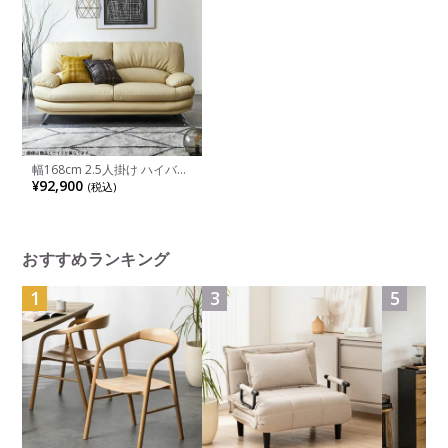
幅168cm 2.5人掛け ハイバッ
ク ソファ Sweet スイート 合
¥92,900
(税込)
皮レザー ウレタン ポケット
コイル ソファー リビングソ
ファ おしゃれ モダン シンプ
ル 黒 白 グレー ブラウン
おすすめランキング
1
3
5