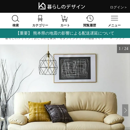
ログイン＞
検索
閲覧履歴
カテゴリー
カート
メニュー
【重要】 熊本県の地震の影響による配送遅延について
暮らしのデザイン｜おしゃれな家具・モダンインテリアの通販サイト
ソファ
1
/
24