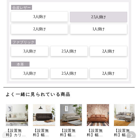
合皮レザー
3人掛け
2.5人掛け
2人掛け
1人掛け
ファブリック
3人掛け
2.5人掛け
2人掛け
本革
3人掛け
2.5人掛け
2人掛け
よく一緒に見られている商品
【設置無
【設置無
【設置無
【設置無
【設置無
料】カリモ
料】幅
料】幅
料】幅
料】幅