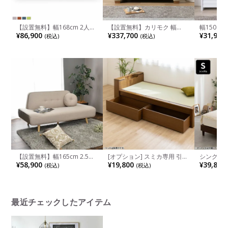
【設置無料】幅168cm 2人掛
【設置無料】カリモク 幅
幅150c
け タピオカ ソファ クッショ
168cm 2人掛け ソファ ハイ
引出し付き
¥86,900
¥337,700
¥31,900
(税込)
(税込)
ン付き ローソファ リビング
バック 日本製 本革張り モー
ビボード 
ルドウレタン ソフトグレイン
TV台 リ
リビングソファ アームソファ
プル ナチ
レザーソファ おしゃれ
ォールナ
karimoku ZW7312 ルンバブ
ル
【設置無料】幅165cm 2.5人
[オプション] スミカ専用 引き
シングル 
掛け ソファ ファブリック 布
出し 2個セット キャスター式
製 寝室 
¥58,900
¥19,800
¥39,800
(税込)
(税込)
張り クッション付き 脚付き
ドレスタ
リビングソファ コンパクトソ
ナチュラル
ファ カジュアルソファ おし
ゃれ ナチュラル リビング ル
ンバブル
最近チェックしたアイテム