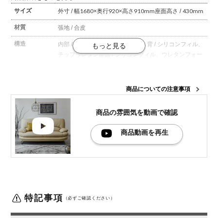
サイズ
外寸 / 幅1680×奥行920×高さ910mm
座面高さ / 430mm
材質
張地 / 合皮
構造
内部 / Sバネ、ウェービングベルト
背 / シリコンフィル、
チップウレタン
座面 / シリコンフィル、ウレタンフォー
ム、ポケットコイル、チップウレタン
保障について
・お買い上げより3年間
保証内容に沿ったご使用方法
商品についての注意事項
で、合成皮革表面の剥離、硬化、ひび割れを保証いたし
ます。(その他構造部などは1年保証)
※取扱説明書の内
容に沿った、正しい使用方法の上で生じた表面の剥離、
商品の雰囲気を
動画で確認
及びひび割れを対象といたします。
※交換は本体のみと
なります。脚部品の交換は致しませんので、不具合品を
商品動画を再生
引き渡す際は、脚部品を本体から外した状態でお渡しく
ださい。
※状態を確認させて頂いた上での対応となりま
すので、事前にメールにて購入履歴及びソファの状態の
写真を送って頂く必要がございます。お客様の過失によ
り損傷したと見受けられる場合、及び購入時期の確認が
取れない場合につきましては、一切ご対応できませんの
特記事項
（必ずご確認ください）
で予めご了承ください。