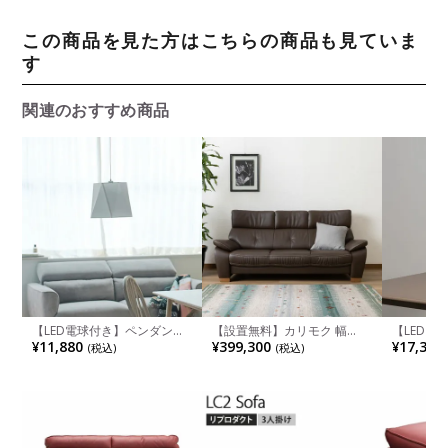
この商品を見た方はこちらの商品も見ていま
す
関連のおすすめ商品
【LED電球付き】ペンダント
【設置無料】カリモク 幅
【LED電
ライト 1灯 スチール シーリン
198cm 3人掛け ソファ ハイ
ライト 1
¥11,880
¥399,300
¥17,380
(税込)
(税込)
グライト 吊り下げ 照明 イン
バック 日本製 本革張り モー
グライト 
テリア 照明器具 おしゃれ 天
ルドウレタン ソフトグレイン
テリア 照
井照明 リビング モダン ブラ
リビングソファ アームソファ
井照明 リ
ック ホワイト 完成品
レザーソファ おしゃれ
ック グリ
karimoku ZW7303 ルンバブ
品
ル