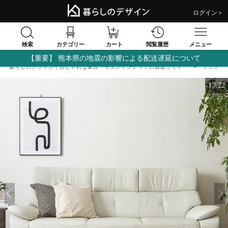
ログイン＞
検索
閲覧履歴
カテゴリー
カート
メニュー
【重要】 熊本県の地震の影響による配送遅延について
暮らしのデザイン｜おしゃれな家具・モダンインテリアの通販サイト
ソファ
1
/
22