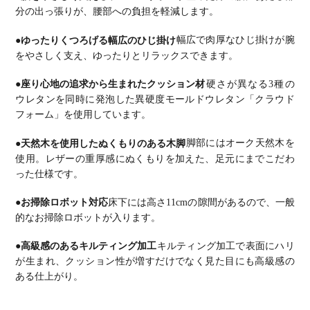
分の出っ張りが、腰部への負担を軽減します。
●ゆったりくつろげる幅広のひじ掛け
幅広で肉厚なひじ掛けが腕
をやさしく支え、ゆったりとリラックスできます。
●座り心地の追求から生まれたクッション材
硬さが異なる3種の
ウレタンを同時に発泡した異硬度モールドウレタン「クラウド
フォーム」を使用しています。
●天然木を使用したぬくもりのある木脚
脚部にはオーク天然木を
使用。レザーの重厚感にぬくもりを加えた、足元にまでこだわ
った仕様です。
●お掃除ロボット対応
床下には高さ11cmの隙間があるので、一般
的なお掃除ロボットが入ります。
●高級感のあるキルティング加工
キルティング加工で表面にハリ
が生まれ、クッション性が増すだけでなく見た目にも高級感の
ある仕上がり。