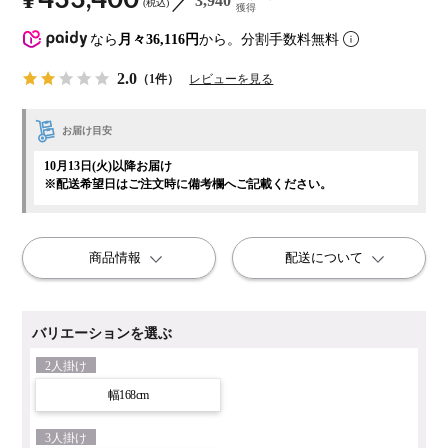
3,940
税込
獲得
なら
月々36,116円
から。分割手数料無料
2.0
（1件）
レビューを見る
お届け目安
10月13日(火)以降お届け
※配送希望日はご注文時に備考欄へご記載ください。
商品情報
配送について
バリエーションを選ぶ
2人掛け
幅168cm
3人掛け