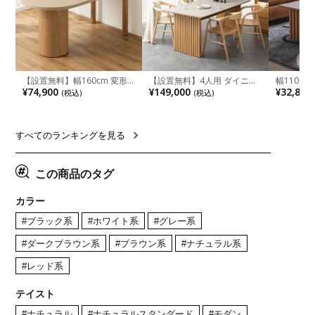
【設置無料】幅160cm 変形
【設置無料】4人用 ダイニン
幅110cm
半円 ダイニングテーブル モ
グテーブルセット 5点 LUGA
木目調 リ
¥74,900
¥149,000
¥32,800
(税込)
(税込)
ルタル風 LENAS コンクリー
セラミックテーブル おしゃれ
付き 長方
ト調 木脚 北欧モダン テーブ
ダイニングチェア 和モダン
ブル おし
ル 4人 食卓テーブル おしゃれ
ナチュラル ブラウン(幅
ブル 格子
ナチュラルモダン 韓国インテ
165cm 食卓テーブル×1 食卓
レー ナチ
リア風 グレージュ
椅子×4)
すべてのランキングを見る
この商品のタグ
カラー
#ブラック系
#ホワイト系
#グレー系
#ダークブラウン系
#ブラウン系
#ナチュラル系
#レッド系
テイスト
#ナチュラル
#ナチュラルスタンダード
#モダン