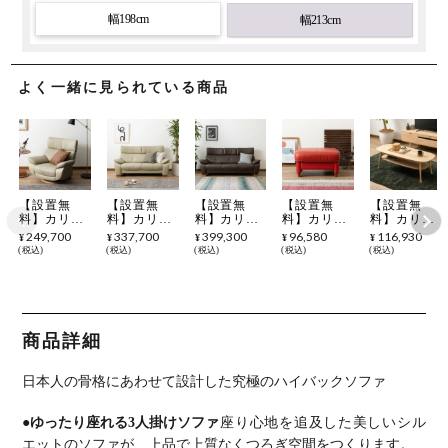
幅198cm
幅213cm
よく一緒に見られている商品
【設置無
【設置無
【設置無
【設置無
【設置無
料】カリモ
料】カリモ
料】カリモ
料】カリモ
料】カリモ
ク 幅98cm 1
ク 幅168cm
ク 幅198cm
ク 幅68.5cm
ク 幅120cm
249,700
337,700
399,300
96,580
116,930
¥
¥
¥
¥
¥
人掛け 回転
2人掛け ソ
3人掛け ソ
オットマン
ローテーブ
税込
税込
税込
税込
税込
ソファ 日本
ファ ハイバ
ファ ハイバ
日本製 本革
ル 日本製
製 本革張り
ック 日本製
ック 日本製
張り モール
木製 天然木
ハイバック
本革張り モ
本革張り モ
ドウレタン
オーク材 棚
ソファ モー
ールドウレ
ールドウレ
ソフトグレ
付き センタ
ルドウレタ
タン ソフト
タン ソフト
イン フット
ーテーブル
ン ソフトグ
グレイン リ
グレイン リ
スツール 足
リビングテ
商品詳細
レイン リビ
ビングソフ
ビングソフ
置き フット
ーブル おし
ングソファ
ァ アームソ
ァ アームソ
レスト スツ
ゃれ 北欧
アームソフ
ファ レザー
ファ レザー
ール おしゃ
ナチュラル
日本人の骨格にあわせて設計した究極のハイバックソファ
ァ レザーソ
ソファ おし
ソファ おし
れ リビング
完成品
ファ おしゃ
ゃれ
ゃれ
玄関
karimoku
れ karimoku
karimoku
karimoku
karimoku
TF4210
●ゆったり座れる3人掛けソファ
座り心地を追及した美しいシル
ZW7300
ZW7312 ル
ZW7303 ル
ZW7306 ル
ンバブル
ンバブル
ンバブル
エットのソファが、上品で上質なくつろぎ空間をつくります。