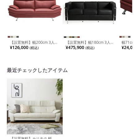
【設置無料】幅200cm 3人掛
【設置無料】幅180cm 3人掛
幅71cm
け ソファ イタリア製厚革 レ
け LC2 ソファ ル・コルビジ
厚革 レザ
¥126,000
¥475,900
¥24,000
(税込)
(税込)
ザー リビングソファ ハイバ
ェ リプロダクト リアルレザ
ン
ック モダン 背脱着式
ー ステンレススティールパイ
プ ラウンジソファ 本革ソフ
ァ
最近チェックしたアイテム
【設置無料】カリモク 幅