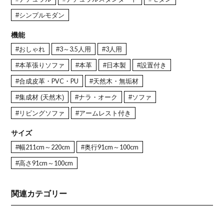
#シンプルモダン
機能
#おしゃれ
#3～3.5人用
#3人用
#本革張りソファ
#本革
#日本製
#設置付き
#合成皮革・PVC・PU
#天然木・無垢材
#集成材 (天然木)
#ナラ・オーク
#ソファ
#リビングソファ
#アームレスト付き
サイズ
#幅211cm～220cm
#奥行91cm～100cm
#高さ91cm～100cm
関連カテゴリー