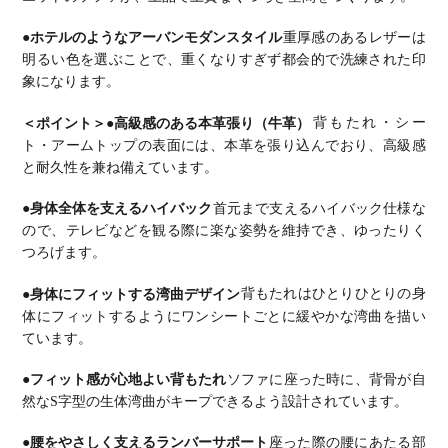
●ホテルのようなアーバンモダンスタイル
重厚感のあるレザーは
明るい色を選ぶことで、重くなりすぎず都会的で洗練された印
象になります。
＜ポイント＞
●高級感のある本革張り（牛革）
背もたれ・シー
ト・アームトップの表面には、本革を張り込んでおり、高級感
と耐久性を兼ね備えています。
●身体全体を支えるハイバック
首元まで支えるハイバック仕様な
ので、テレビなどを観る際に楽な姿勢を維持でき、ゆったりく
つろげます。
●身体にフィットする湾曲デザイン
背もたれはひとりひとりの身
体にフィットするようにワンシートごとに緩やかな湾曲を描い
ています。
●フィット感が心地よい背もたれ
ソファに座った時に、背骨が自
然なS字型の生体湾曲がキープできるよう設計されています。
●腰をやさしく支えるランバーサポート
座った際の腰にあたる部