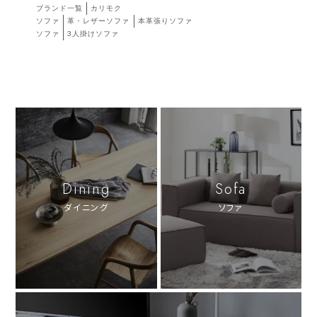
ブランド一覧
カリモク
ソファ
革・レザーソファ
本革張りソファ
ソファ
3人掛けソファ
Dining
Sofa
ダイニング
ソファ