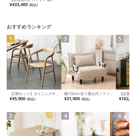
213cm 3人掛け ロングソファ
¥433,400
(税込)
ハイバック 日本製 本革張り
モールドウレタン ソフトグレ
イン リビングソファ アーム
ソファ レザーソファ おしゃ
れ karimoku ZW7313 ルンバ
ブル
おすすめランキング
1
3
5
【2脚セット】ダイニングチ
幅100cm 折り畳み式ソファ
【設置無料
ェア 木製 LUGA 肘付き チェ
ベッド コンパクト リクライ
チンカウ
¥45,900
¥31,900
¥102,00
(税込)
(税込)
ア 天然木 リビング椅子 板座
ニング カウチスタイル 省ス
板 引き出
食卓椅子 おしゃれ ウッドチ
ペース ファブリック
箱スペース
ェア アッシュ 和モダン ナチ
ンジ台 キ
ュラル ブラウン 完成品
れ ウッデ
2
4
6
ル グレー