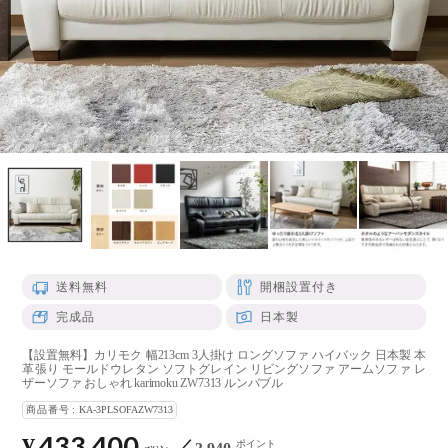
送料無料
開梱設置付き
完成品
日本製
【設置無料】カリモク 幅213cm 3人掛け ロングソファ ハイバック 日本製 本
革張り モールドウレタン ソフトグレイン リビングソファ アームソファ レ
ザーソファ おしゃれ karimoku ZW7313 ルンバブル
商品番号
KA-3PLSOFAZW7313
433,400
¥
ポイント