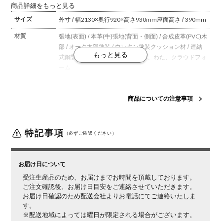
商品詳細をもっと見る
サイズ
外寸 / 幅2130×奥行920×高さ930mm
座面高さ / 390mm
材質
張地(表面) / 本革(牛)
張地(背面・側面) / 合成皮革(PVC)
木
部 / オーク
木部塗装 / ウレタン塗装
クッション材 / 連結
式鋼製組バネ、ウレタンフォーム、わた、クラウドフォ
ーム
生産国
日本
商品についての注意事項
梱包数
1箱
梱包サイズ
幅2150×奥行950×高さ960mm
特記事項
梱包重量
（必ずご確認ください）
61kg
ご注意
この商品は脚部に天然木を使用しているため、木目や
節、色味など1品ごとに個体差があります。
お届けする
お届け日について
家具は、商品ページの写真と異なる場合がございますの
受注生産品のため、お届けまでお時間を頂戴しております。
で、予めご了承ください。
ご注文確認後、お届け日目安をご連絡させていただきます。
お届け日確認のため配送会社よりお電話にてご連絡いたしま
す。
※配送地域によっては曜日が限定される場合がございます。