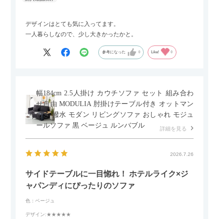
デザインはとても気に入ってます。
一人暮らしなので、少し大きかったかと。
参考になった
0
Like!
0
幅184cm 2.5人掛け カウチソファ セット 組み合わ
せ自由 MODULIA 肘掛けテーブル付き オットマン
付き 撥水 モダン リビングソファ おしゃれ モジュ
ールソファ 黒 ベージュ ルンバブル
詳細を見る
2026.7.26
サイドテーブルに一目惚れ！ ホテルライク×ジ
ャパンディにぴったりのソファ
色：ベージュ
デザイン
:★★★★★