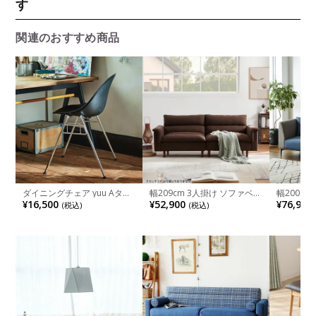
す
関連のおすすめ商品
ダイニングチェア yuu Aタイ
幅209cm 3人掛け ソファベッ
幅200cm
プ エッグチェア おしゃれ ス
ド セミダブル リクライニン
ートン フ
¥16,500
¥52,900
¥76,990
(税込)
(税込)
タッキングチェア CRASH ク
グ 脚付き 2way ソファ リビ
ル脚 コン
ラッシュプロジェクト モダン
ングソファ ファブリックソフ
ョン付き 
ベージュ ブラック イエロー
ァ ゆったり おしゃれ モダン
ァベッド 
ブルー
ナチュラル リビング ルンバ
ー グレー
ブル