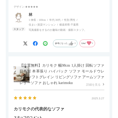
いポイント。
デザイン
:★★★★★
個人的にはコードレス＆充電式なので、コンセントの場所を気
林
にせず、好きな場所に置けるのが画期的に感じました。
1:伸長：169cm
年代:
30代
性別:
男性
住まい:
賃貸マンション
都道府県:
千葉県
写真撮影をするのが趣味の動画・撮影スタッフ。
参考になった
0
Like!
0
【設置無料】カリモク 幅98cm 1人掛け 回転ソファ
日本製 本革張り ハイバック ソファ モールドウレ
タン ソフトグレイン リビングソファ アームソファ
レザーソファ おしゃれ karimoku
詳細を見る
2025.3.27
カリモクの代表的なソファ
スタッフのコメント