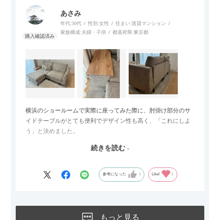
あさみ
年代:
30代
性別:
女性
住まい:
賃貸マンション
家族構成:
夫婦・子供
都道府県:
東京都
横浜のショールームで実際に座ってみた際に、肘掛け部分のサ
イドテーブルがとても便利でデザイン性も高く、「これにしよ
う」と決めました。
続きを読む
サイズは2.5人掛けですが、幅184cmとコンパクトなので圧迫感
がなく、わが家にはちょうど良いサイズ感でした。200cmのラ
グとのバランスもぴったりで、リビング全体がすっきり見えま
参考になった
1
Like!
1
す。
黒いスチール脚のおかげで抜け感があり、見た目が重たくなら
ないのもお気に入りのポイントです。さらに、わが家はソファ
もっと見る