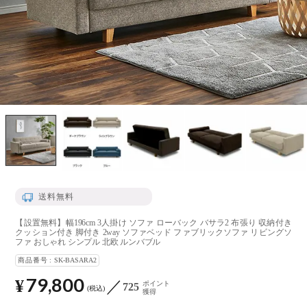
送料無料
【設置無料】幅196cm 3人掛け ソファ ローバック バサラ2 布張り 収納付き
クッション付き 脚付き 2way ソファベッド ファブリックソファ リビングソ
ファ おしゃれ シンプル 北欧 ルンバブル
商品番号
SK-BASARA2
79,800
¥
ポイント
725
税込
獲得