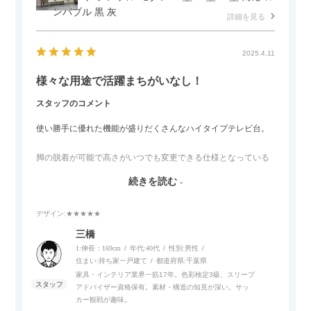
ンバブル 黒 灰
詳細を見る
2025.4.11
様々な用途で活躍まちがいなし！
スタッフのコメント
使い勝手に優れた機能が盛りだくさんなハイタイプテレビ台。
脚の脱着が可能で高さがいつでも変更できる仕様となっている
ので、リビングダイニングからベッドルームまで多目的な場面
続きを読む
でご使用いただけます。
デザイン
:★★★★★
また、補助テーブルとして使用可能なスライドテーブルや収納
内部にもプリンターなどが置けるスライド棚板がついているの
三橋
でテレビ台以外にもオフィスなどでの収納家具やリビングでの
1:伸長：169cm
年代:
40代
性別:
男性
サイドボードとして多目的な用途に対応しています。
住まい:
持ち家一戸建て
都道府県:
千葉県
家具・インテリア業界一筋17年。色彩検定3級、スリープ
アドバイザー資格保有。素材・構造の知見が深い。サッ
また、扉は横方向へのスライド式となっているので開閉時のス
カー観戦が趣味。
ペースを最小限に抑えられ、省スペースでご利用いただけるの