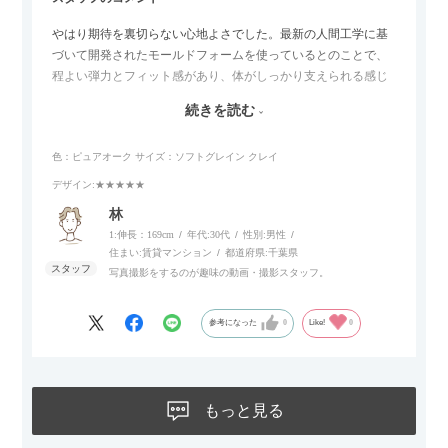
やはり期待を裏切らない心地よさでした。最新の人間工学に基
づいて開発されたモールドフォームを使っているとのことで、
程よい弾力とフィット感があり、体がしっかり支えられる感じ
がします。長時間座っていても疲れにくいので、リビングでの
続きを読む
リラックスタイムによさそうでした。回転タイプなので、個人
的には狭いスペースでも立ち上がりがしやすい点が良かったで
色：ピュアオーク
サイズ：ソフトグレイン クレイ
す。
デザイン
:★★★★★
林
1:伸長：169cm
年代:
30代
性別:
男性
住まい:
賃貸マンション
都道府県:
千葉県
写真撮影をするのが趣味の動画・撮影スタッフ。
参考になった
0
Like!
0
もっと見る