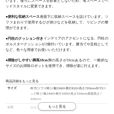
います。
後ろにスペースを必要としないため、省スペースでベ
ッドスタイルに変更できます。
●便利な収納スペース
座面下に収納スペースを設けています。
ソ
ファまわりで使用するひざ掛けなどを収納して、リビングの整
理ができます。
●円柱のクッション付き
インテリアのアクセントになる、円柱の
ボルスタークッションが2個付いています。
腰当てや足枕として
など、色々な用途でお使いいただけます。
●掃除がしやすい脚高10cm
脚の高さが10cmあるので、一般的な
サイズのお掃除ロボットを使用でき、掃除が楽に行えます。
商品詳細をもっと見る
サイズ
外寸(ソファ時 ) / 幅1960×奥行810×高さ720mm
外寸(ベ
ッド時 ) / 幅1960×奥行1000×高さ550mm
座面高さ /
440mm
材質
張地 / ファブリック