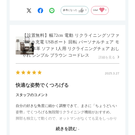
もポイントです！
参考になった
0
Like!
0
【設置無料】幅72cm 電動 リクライニングソファ
スマホ充電 USBポート 回転 パーソナルチェア モ
ダン 本革 ソファ 1人用 リクライニングチェア おし
ゃれ シンプル ブラウン コードレス
詳細を見る
2025.3.27
快適な姿勢でくつろげる
スタッフのコメント
自分の好きな角度に細かく調整できて、まさに「ちょうどいい
姿勢」でくつろげる無段階リクライニング機能がおすすめ。
脚部も独立して動くので、オットマンがなくても足をしっかり
伸ばせたり、スイッチ部分にはUSBポートもついているので、
続きを読む
スマホやタブレットを充電しながらリラックスできるのが嬉し