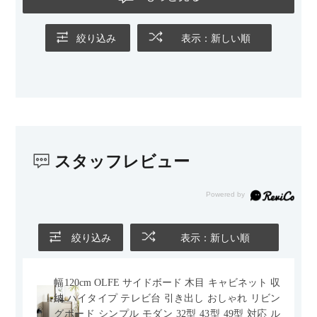
の後ろ側を通ることも多い間取りなので、背面まできれいに仕
上げられているデザインも気に入っています。どの角度から見
ても美しく、空間の印象を損ないません。
絞り込み
表示：新しい順
カラーはベージュとグレージュの中間のような絶妙な色味で、
わが家のホテルライク×ジャパンディのインテリアにも自然にな
じみました。
子どもがいるので、撥水加工で汚れに強い生地なのもとても助
かっています。気兼ねなく使える安心感があります。
スタッフレビュー
また、カウチのように足を伸ばしてくつろげるスタイルが理想
だったので、それが叶って大満足です。オットマンは自由に動
かせるため、普段はカウチとして使い、来客時には離してスツ
ールとして使えるなど、使い勝手の良さも魅力だと感じていま
す。
絞り込み
表示：新しい順
幅120cm OLFE サイドボード 木目 キャビネット 収
納 ハイタイプ テレビ台 引き出し おしゃれ リビン
グボード シンプル モダン 32型 43型 49型 対応 ル