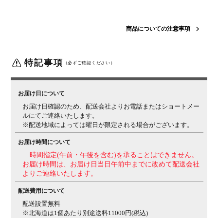
構造
内部 / Sバネ
背 / ウレタンフォーム
座面 / ウレタンフォー
ム
商品についての注意事項
梱包数
1箱
梱包サイズ
幅1770×奥行1010×高さ340mm
特記事項
梱包重量
（必ずご確認ください）
55kg
備考
ボルスタークッション2個付き
お届け日について
お届け日確認のため、配送会社よりお電話またはショートメー
ルにてご連絡いたします。
※配送地域によっては曜日が限定される場合がございます。
お届け時間について
時間指定(午前・午後を含む)を承ることはできません。
お届け時間は、お届け日当日午前中までに改めて配送会社
よりご連絡いたします。
配送費用について
配送設置無料
※北海道は1個あたり別途送料11000円(税込)