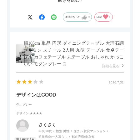
続きを読む
セラミック天板が思った以上に滑りが良く、汚れも拭きやすい
ですがお皿もよく滑り…使い慣れるまでは少し気を付けなくて
はいけないかもしれません。天板が冷たいので冬にどうなるの
参考になった
0
Like!
0
かなというのも気になります。
幅105cm 単品 円形 ダイニングテーブル 大理石調
メラミン スチール 2人用 丸型 テーブル 食卓テー
ブル カフェテーブル 丸テーブル おしゃれ かっこ
いい モダン グレー 白
詳細を見る
2026.7.31
デザインはGOOD
色：グレー
デザイン
:★★★★
さくさく
年代:
20代
性別:
男性
住まい:
賃貸マンション
家族構成:
一人暮らし
都道府県:
東京都