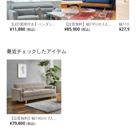
【LED電球付き】ペンダント
【設置無料】幅191cm 3人掛
幅110c
ライト 1灯 スチール シーリン
け ハーシー ソファ 収納付き
ベンチ ビ
¥11,880
¥85,900
¥27,900
(税込)
(税込)
グライト 吊り下げ 照明 イン
ソファベッド リビング
PVC 合
テリア 照明器具 おしゃれ 天
ングベンチ
井照明 リビング モダン ブラ
子 ベンチ
ック ホワイト 完成品
ュラル ダ
最近チェックしたアイテム
【設置無料】幅196cm 3人掛
け ソファ ローバック バサラ2
¥79,800
(税込)
布張り 収納付き クッション
付き 脚付き 2way ソファベッ
ド ファブリックソファ リビ