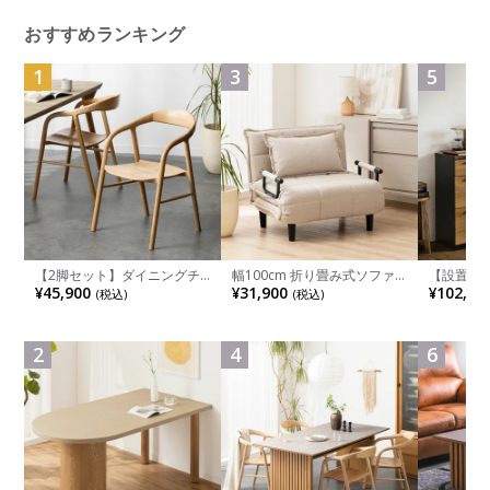
ングソファ おしゃれ シンプ
ル 北欧 ルンバブル
おすすめランキング
1
3
5
【2脚セット】ダイニングチ
幅100cm 折り畳み式ソファ
【設置無料
ェア 木製 LUGA 肘付き チェ
ベッド コンパクト リクライ
チンカウ
¥45,900
¥31,900
¥102,00
(税込)
(税込)
ア 天然木 リビング椅子 板座
ニング カウチスタイル 省ス
板 引き出
食卓椅子 おしゃれ ウッドチ
ペース ファブリック
箱スペース
ェア アッシュ 和モダン ナチ
ンジ台 キ
ュラル ブラウン 完成品
れ ウッデ
2
4
6
ル グレー