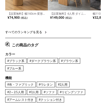
【設置無料】幅160cm 変形
【設置無料】4人用 ダイニン
幅110cm
半円 ダイニングテーブル モ
グテーブルセット 5点 LUGA
木目調 リ
¥74,900
¥149,000
¥32,800
(税込)
(税込)
ルタル風 LENAS コンクリー
セラミックテーブル おしゃれ
付き 長方
ト調 木脚 北欧モダン テーブ
ダイニングチェア 和モダン
ブル おし
ル 4人 食卓テーブル おしゃれ
ナチュラル ブラウン(幅
ブル 格子
ナチュラルモダン 韓国インテ
165cm 食卓テーブル×1 食卓
レー ナチ
リア風 グレージュ
椅子×4)
すべてのランキングを見る
この商品のタグ
カラー
#ブラック系
#ダークブラウン系
#ブラウン系
#ブルー系
機能
#布・ファブリック
#ウレタン
#2人用
#2～2.5人用
#3人用
#ソファ
#リビングソファ
#アームレスト付き
#クッション付き