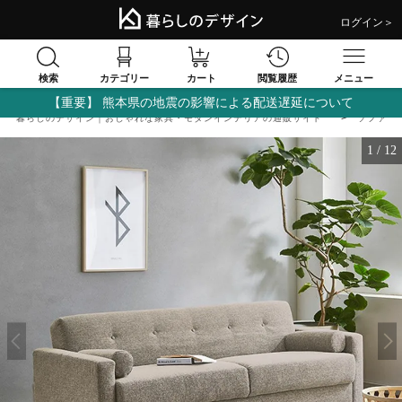
ログイン＞
検索
閲覧履歴
カテゴリー
カート
メニュー
【重要】 熊本県の地震の影響による配送遅延について
暮らしのデザイン｜おしゃれな家具・モダンインテリアの通販サイト
ソファ
1
/
12