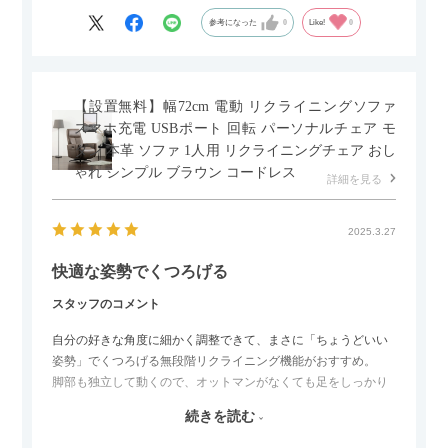
参考になった
0
Like!
0
【設置無料】幅72cm 電動 リクライニングソファ
スマホ充電 USBポート 回転 パーソナルチェア モ
ダン 本革 ソファ 1人用 リクライニングチェア おし
ゃれ シンプル ブラウン コードレス
詳細を見る
2025.3.27
快適な姿勢でくつろげる
スタッフのコメント
自分の好きな角度に細かく調整できて、まさに「ちょうどいい
姿勢」でくつろげる無段階リクライニング機能がおすすめ。
脚部も独立して動くので、オットマンがなくても足をしっかり
伸ばせたり、スイッチ部分にはUSBポートもついているので、
続きを読む
スマホやタブレットを充電しながらリラックスできるのが嬉し
いポイント。