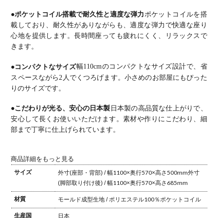
●ポケットコイル搭載で耐久性と適度な弾力
ポケットコイルを搭
載しており、耐久性がありながらも、適度な弾力で快適な座り
心地を提供します。
長時間座っても疲れにくく、リラックスで
きます。
●コンパクトなサイズ
幅110cmのコンパクトなサイズ設計で、省
スペースながら2人でくつろげます。小さめのお部屋にもぴった
りのサイズです。
●こだわりが光る、安心の日本製
日本製の高品質な仕上がりで、
安心して長くお使いいただけます。
素材や作りにこだわり、細
部まで丁寧に仕上げられています。
商品詳細をもっと見る
サイズ
外寸(座部・背部) / 幅1100×奥行570×高さ500mm
外寸
(脚部取り付け後) / 幅1100×奥行570×高さ685mm
材質
モールド成型
生地 / ポリエステル100％
ポケットコイル
生産国
日本