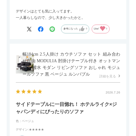
デザインはとても気に入ってます。
一人暮らしなので、少し大きかったかと。
参考になった
0
Like!
0
幅184cm 2.5人掛け カウチソファ セット 組み合わ
せ自由 MODULIA 肘掛けテーブル付き オットマン
付き 撥水 モダン リビングソファ おしゃれ モジュ
ールソファ 黒 ベージュ ルンバブル
詳細を見る
2026.7.26
サイドテーブルに一目惚れ！ ホテルライク×ジ
ャパンディにぴったりのソファ
色：ベージュ
デザイン
:★★★★★