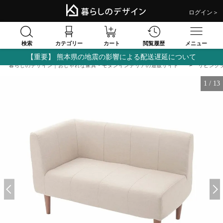
ログイン＞
検索
閲覧履歴
カテゴリー
カート
メニュー
【重要】 熊本県の地震の影響による配送遅延について
暮らしのデザイン｜おしゃれな家具・モダンインテリアの通販サイト
リビング
1
/
13