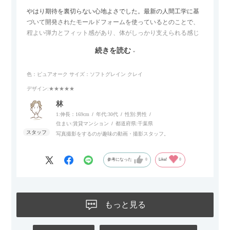
やはり期待を裏切らない心地よさでした。最新の人間工学に基
づいて開発されたモールドフォームを使っているとのことで、
程よい弾力とフィット感があり、体がしっかり支えられる感じ
がします。長時間座っていても疲れにくいので、リビングでの
続きを読む
リラックスタイムによさそうでした。回転タイプなので、個人
的には狭いスペースでも立ち上がりがしやすい点が良かったで
色：ピュアオーク
サイズ：ソフトグレイン クレイ
す。
デザイン
:★★★★★
林
1:伸長：169cm
年代:
30代
性別:
男性
住まい:
賃貸マンション
都道府県:
千葉県
写真撮影をするのが趣味の動画・撮影スタッフ。
参考になった
0
Like!
0
もっと見る