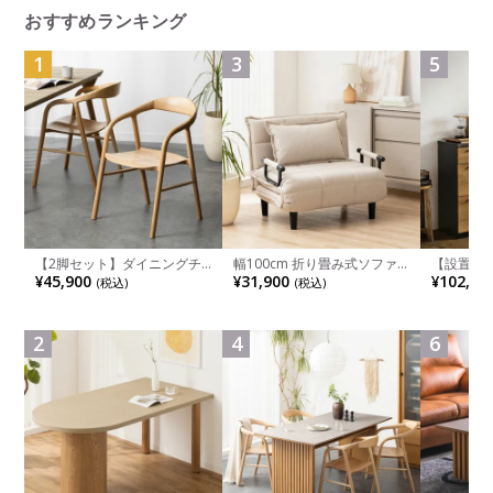
おすすめランキング
1
3
5
【2脚セット】ダイニングチ
幅100cm 折り畳み式ソファ
【設置無料
ェア 木製 LUGA 肘付き チェ
ベッド コンパクト リクライ
チンカウ
¥45,900
¥31,900
¥102,00
(税込)
(税込)
ア 天然木 リビング椅子 板座
ニング カウチスタイル 省ス
板 引き出
食卓椅子 おしゃれ ウッドチ
ペース ファブリック
箱スペース
ェア アッシュ 和モダン ナチ
ンジ台 キ
ュラル ブラウン 完成品
れ ウッデ
2
4
6
ル グレー