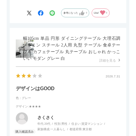
ですがお皿もよく滑り…使い慣れるまでは少し気を付けなくて
はいけないかもしれません。天板が冷たいので冬にどうなるの
参考になった
0
Like!
0
かなというのも気になります。
幅105cm 単品 円形 ダイニングテーブル 大理石調
メラミン スチール 2人用 丸型 テーブル 食卓テー
ブル カフェテーブル 丸テーブル おしゃれ かっこ
いい モダン グレー 白
詳細を見る
2026.7.31
デザインはGOOD
色：グレー
デザイン
:★★★★
さくさく
年代:
20代
性別:
男性
住まい:
賃貸マンション
家族構成:
一人暮らし
都道府県:
東京都