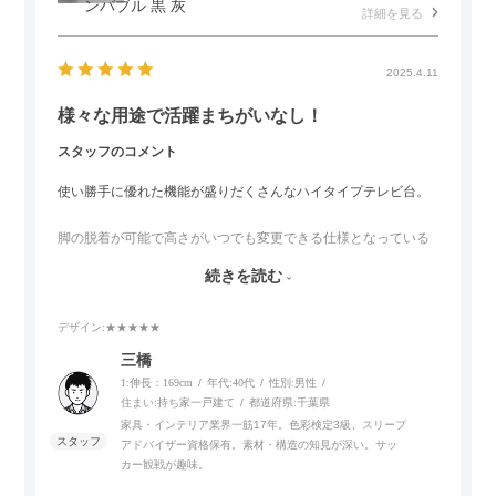
ンバブル 黒 灰
詳細を見る
2025.4.11
様々な用途で活躍まちがいなし！
スタッフのコメント
使い勝手に優れた機能が盛りだくさんなハイタイプテレビ台。
脚の脱着が可能で高さがいつでも変更できる仕様となっている
ので、リビングダイニングからベッドルームまで多目的な場面
続きを読む
でご使用いただけます。
デザイン
:★★★★★
また、補助テーブルとして使用可能なスライドテーブルや収納
内部にもプリンターなどが置けるスライド棚板がついているの
三橋
でテレビ台以外にもオフィスなどでの収納家具やリビングでの
1:伸長：169cm
年代:
40代
性別:
男性
サイドボードとして多目的な用途に対応しています。
住まい:
持ち家一戸建て
都道府県:
千葉県
家具・インテリア業界一筋17年。色彩検定3級、スリープ
アドバイザー資格保有。素材・構造の知見が深い。サッ
また、扉は横方向へのスライド式となっているので開閉時のス
カー観戦が趣味。
ペースを最小限に抑えられ、省スペースでご利用いただけるの
もポイントです！