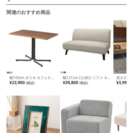
関連のおすすめ商品
幅100cm ダリオ カフェテー
幅121cm 2人掛け ソファ ネ
長さ23.5
ブル 4人用ダイニングテーブ
オトマソン 布張り 脚付き コ
ーホーン 
¥23,900
¥39,800
¥3,990
(税込)
(税込)
(
ル カフェ風 北欧風 END-224
ンパクト ソファー リビング
リア 雑貨
ソファ ローソファ 2人用ソフ
くつベラ 
ァ おしゃれ リビング ベージ
テージ風 
ュ グレー
ラス 完成