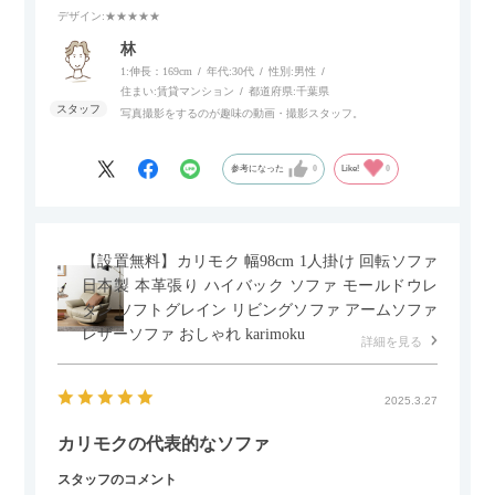
デザイン
:★★★★★
個人的にはコードレス＆充電式なので、コンセントの場所を気
林
にせず、好きな場所に置けるのが画期的に感じました。
1:伸長：169cm
年代:
30代
性別:
男性
住まい:
賃貸マンション
都道府県:
千葉県
写真撮影をするのが趣味の動画・撮影スタッフ。
参考になった
0
Like!
0
【設置無料】カリモク 幅98cm 1人掛け 回転ソファ
日本製 本革張り ハイバック ソファ モールドウレ
タン ソフトグレイン リビングソファ アームソファ
レザーソファ おしゃれ karimoku
詳細を見る
2025.3.27
カリモクの代表的なソファ
スタッフのコメント