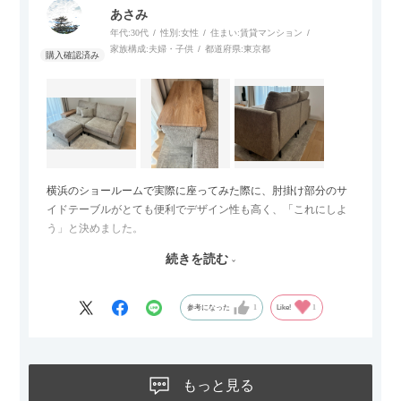
あさみ
年代:
30代
性別:
女性
住まい:
賃貸マンション
家族構成:
夫婦・子供
都道府県:
東京都
横浜のショールームで実際に座ってみた際に、肘掛け部分のサ
イドテーブルがとても便利でデザイン性も高く、「これにしよ
う」と決めました。
続きを読む
サイズは2.5人掛けですが、幅184cmとコンパクトなので圧迫感
がなく、わが家にはちょうど良いサイズ感でした。200cmのラ
グとのバランスもぴったりで、リビング全体がすっきり見えま
参考になった
1
Like!
1
す。
黒いスチール脚のおかげで抜け感があり、見た目が重たくなら
ないのもお気に入りのポイントです。さらに、わが家はソファ
もっと見る
の後ろ側を通ることも多い間取りなので、背面まできれいに仕