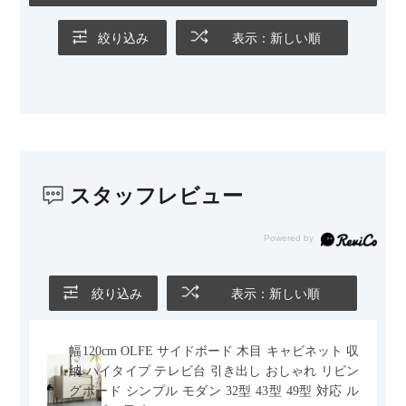
上げられているデザインも気に入っています。どの角度から見
ても美しく、空間の印象を損ないません。
絞り込み
表示：新しい順
カラーはベージュとグレージュの中間のような絶妙な色味で、
わが家のホテルライク×ジャパンディのインテリアにも自然にな
じみました。
子どもがいるので、撥水加工で汚れに強い生地なのもとても助
かっています。気兼ねなく使える安心感があります。
スタッフレビュー
また、カウチのように足を伸ばしてくつろげるスタイルが理想
だったので、それが叶って大満足です。オットマンは自由に動
かせるため、普段はカウチとして使い、来客時には離してスツ
ールとして使えるなど、使い勝手の良さも魅力だと感じていま
す。
絞り込み
表示：新しい順
幅120cm OLFE サイドボード 木目 キャビネット 収
納 ハイタイプ テレビ台 引き出し おしゃれ リビン
グボード シンプル モダン 32型 43型 49型 対応 ル