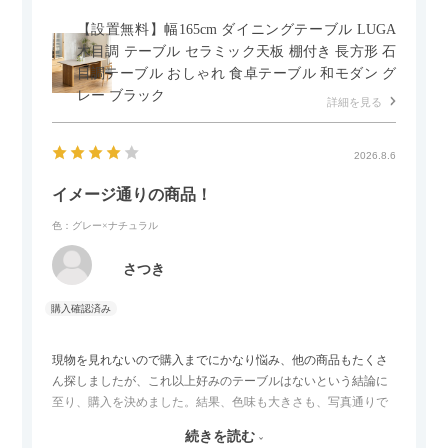
【設置無料】幅165cm ダイニングテーブル LUGA
木目調 テーブル セラミック天板 棚付き 長方形 石
目調テーブル おしゃれ 食卓テーブル 和モダン グ
レー ブラック
詳細を見る
2026.8.6
イメージ通りの商品！
色：グレー×ナチュラル
さつき
現物を見れないので購入までにかなり悩み、他の商品もたくさ
ん探しましたが、これ以上好みのテーブルはないという結論に
至り、購入を決めました。結果、色味も大きさも、写真通りで
した。とても満足です！
続きを読む
セラミック天板が思った以上に滑りが良く、汚れも拭きやすい