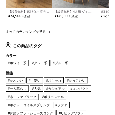
【設置無料】幅160cm 変形
【設置無料】4人用 ダイニン
幅110cm
半円 ダイニングテーブル モ
グテーブルセット 5点 LUGA
木目調 リ
¥74,900
¥149,000
¥32,800
(税込)
(税込)
ルタル風 LENAS コンクリー
セラミックテーブル おしゃれ
付き 長方
ト調 木脚 北欧モダン テーブ
ダイニングチェア 和モダン
ブル おし
ル 4人 食卓テーブル おしゃれ
ナチュラル ブラウン(幅
ブル 格子
ナチュラルモダン 韓国インテ
165cm 食卓テーブル×1 食卓
レー ナチ
リア風 グレージュ
椅子×4)
すべてのランキングを見る
この商品のタグ
カラー
#ホワイト系
#グレー系
#ブルー系
機能
#かわいい
#可愛い
#おしゃれ
#かっこいい
#一人暮らし
#人気
#カジュアル
#コンパクト
#布・ファブリック
#ポリエステル
#ポケットコイルスプリング
#ソファ
#片肘ソファ・シェーズロング
#リビングソファ