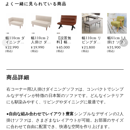
よく一緒に見られている商品
幅110cm ダ
幅110cm 2
【設置無
幅110cm リ
幅61cm 1人
イニングソ
人掛け ダイ
料】幅
ビングダイ
掛け ソファ
ファ 右コー
ニングソフ
120cm リビ
ニングチェ
モティ 天然
22,990
19,990
65,000
21,800
31,900
¥
¥
¥
¥
¥
ナー用 日本
ァ 小さめ
ングダイニ
ア リビング
木 木製 肘
税込
税込
税込
税込
税込
製 小さめ
日本製 2P
ンチェア リ
ダイニング
付き 布張り
コーナーソ
コンパクト
ビングダイ
ベンチ 北欧
ファブリッ
ファ 二人用
ソファ 二人
ニングソフ
ナチュラル
ク コンパク
コンパクト
用 脚付き
ァ PVCレザ
モダン スチ
ト 椅子 チ
ソファ ファ
ファブリッ
ー オシャレ
ール脚
ェア ソファ
ブリック 脚
ク ソファー
モダン
ー リビング
商品詳細
付き 布張り
布張り ベー
ダイニング
ベージュ グ
ジュ グレー
シンプル 北
レー ブルー
ブルー シン
欧風 ナチュ
右コーナー用2人掛けダイニングソファは、コンパクトでシンプ
おしゃれ
プル おしゃ
ラル
れ
ルなデザインが特徴の日本製のソファです。
どんなインテリア
にも馴染みやすく、リビングやダイニングに最適です。
●自由な組み合わせでレイアウト豊富
シンプルなデザインの2人
掛けソファは、さまざまなレイアウトが可能。
お部屋のサイズ
に合わせて自由に配置でき、快適な空間を作り上げます。