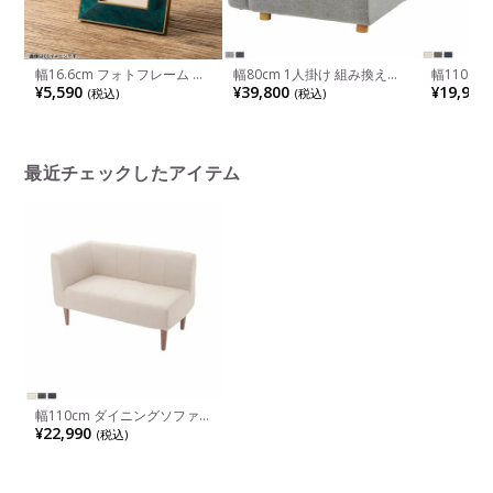
幅16.6cm フォトフレーム ア
幅80cm 1人掛け 組み換えソ
幅110c
ミサ レジン フォトスタンド
ファ キューブ 肩肘ソファ SS-
ソファ 小
¥5,590
¥39,800
¥19,990
(税込)
(税込)
写真フレーム おしゃれ 写真
118
パクトソフ
立て 真鍮 ディスプレイ 雑貨
ファブリッ
インテリア リビング 玄関 グ
り ベージ
リーン 完成品
ンプル お
最近チェックしたアイテム
幅110cm ダイニングソファ
右コーナー用 日本製 小さめ
¥22,990
(税込)
コーナーソファ 二人用 コン
パクトソファ ファブリック
脚付き 布張り ベージュ グレ
ー ブルー おしゃれ