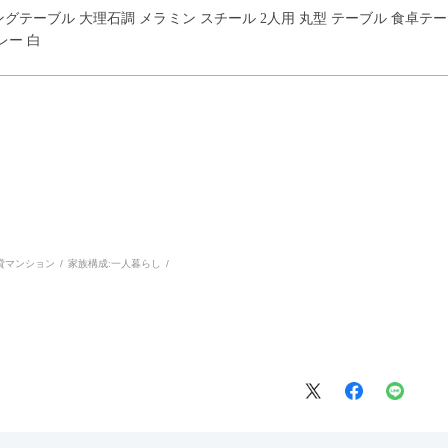
イニングテーブル 大理石調 メラミン スチール 2人用 丸型 テーブル 食卓
レー 白
貸マンション
家族構成:
一人暮らし