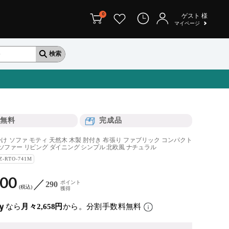
0
ゲスト
様
マイページ
無料
完成品
人掛け ソファ モティ 天然木 木製 肘付き 布張り ファブリック コンパクト
 ソファー リビング ダイニング シンプル 北欧風 ナチュラル
Z-RTO-741M
900
ポイント
290
税込
獲得
なら
月々2,658円
から。分割手数料無料