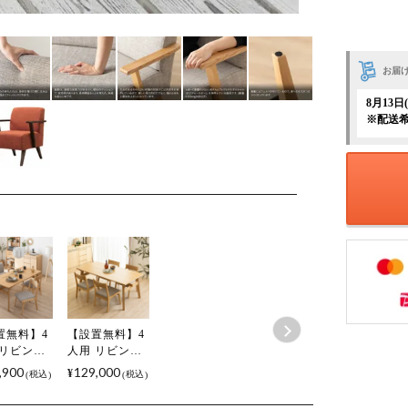
お届
8月13
※配送
置無料】4
【設置無料】4
 リビング
人用 リビング
ニングセ
ダイニングセ
,900
129,000
¥
税込
税込
4点 (幅
ット 5点 (幅
cmテーブル
160cmテーブル