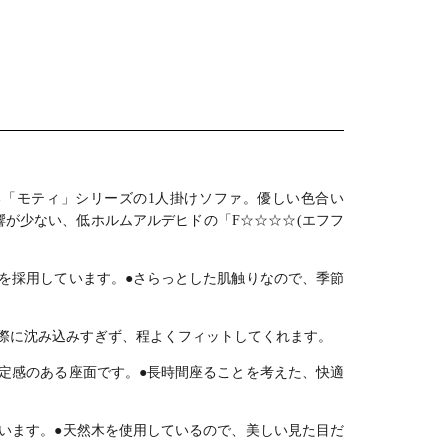
ェア2脚＋
＋チェア4脚)
1脚) ロ
ロースタイル
タイル 低
低め 広々 木製
々 木製 天
天然木 布張り
 布張り 食
食卓セット ダ
ット カフ
イニングセッ
 北欧 ナチ
ト カフェ風 北
ル
欧 ナチュラル
「モティ」シリーズの1人掛けソファ。
優しい色合い
響が少ない、低ホルムアルデヒドの「F☆☆☆☆(エフフ
を採用しています。
●さらっとした肌触りなので、季節
際に沈み込みすぎず、程よくフィットしてくれます。
定感のある座面です。
●長時間座ることを考えた、快適
います。
●天然木を使用しているので、美しい見た目だ