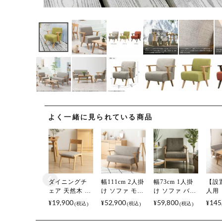
よく一緒に見られている商品
ダイニングチ
幅111cm 2人掛
幅73cm 1人掛
【設
ェア 天然木 木
け ソファ モテ
け ソファ バッ
人用
製 布張り 軽い
ィ 天然木 木枠
スム 布張り 肘
ダイ
19,900
52,900
59,800
145
¥
¥
¥
¥
税込
税込
税込
軽量 低い 椅子
木製フレーム
付き 脚付き 木
ット 
いす 木製チェ
二人用ソファ
製フレーム 木
160