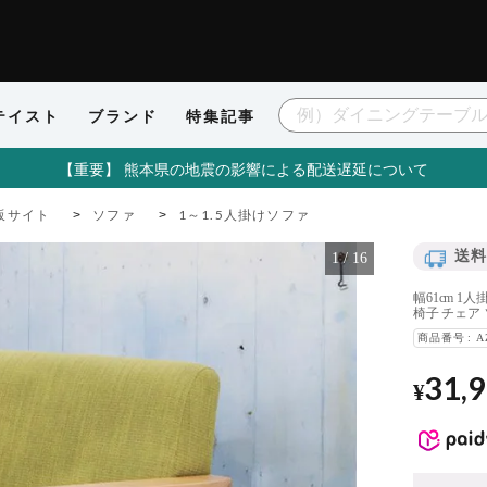
テイスト
ブランド
特集記事
【重要】 熊本県の地震の影響による配送遅延について
販サイト
ソファ
1～1.5人掛けソファ
送料
1
/
16
幅61cm 1
椅子 チェア
商品番号
A
31,
¥