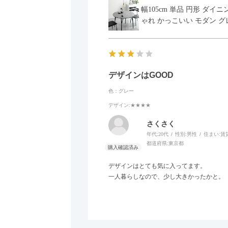
幅105cm 単品 円形 ダ
ゃれ かっこいい モダン グ
デザインはGOOD
色：グレー
デザイン
:★★★★
さくさく
年代:
20代
性別:
男性
住まい:
賃
都道府県:
東京都
デザインはとても気に入ってます。
一人暮らしなので、少し大きかったかと。