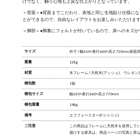
けでなく、触り心地も上質な仕上がりとなっています。
＜背面＞
●背面までこだわり、表地と同じ生地貼り仕様にな
とができるので、自由なレイアウトをお楽しみいただけま
＜脚部＞
●脚裏にフェルトが付いているので、床へのキズが
サイズ
外寸 / 幅610×奥行660×高さ720mm
座面高さ
重量
12kg
材質
木フレーム / 天然木(アッシュ)、ウレタン
梱包数
1箱
梱包サイズ
幅630×奥行660×高さ770mm
梱包重量
14kg
備考
エフフォースター(F☆☆☆☆)
ご注意
この商品はフレームに天然木を使用してい
届けする家具は、商品ページの写真と異