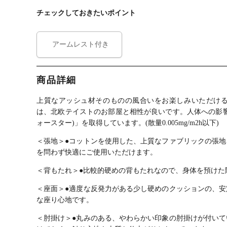
ア 食卓椅子 お
コンパクトソ
枠 天然木 ソフ
＋チ
チェックしておきたいポイント
しゃれ リビン
ファ ラブソフ
ァー 一人用 パ
ソファ
グ ダイニング
ァ おしゃれ ブ
ーソナルソフ
ース
シンプル 北欧
ラウン グリー
ァ おしゃれ リ
め 広
ナチュラル カ
ン ナチュラル
ビング カフェ
然木
アームレスト付き
フェ風
北欧風 完成品
風 北欧風 完成
卓セ
品
ェ風
ュラ
商品詳細
上質なアッシュ材そのものの風合いをお楽しみいただける
は、北欧テイストのお部屋と相性が良いです。
人体への影
ォースター)」を取得しています。(散量0.005mg/m2h以下)
＜張地＞
●コットンを使用した、上質なファブリックの張地
を問わず快適にご使用いただけます。
＜背もたれ＞
●比較的硬めの背もたれなので、身体を預けた
＜座面＞
●適度な反発力がある少し硬めのクッションの、安
な座り心地です。
＜肘掛け＞
●丸みのある、やわらかい印象の肘掛けが付いて