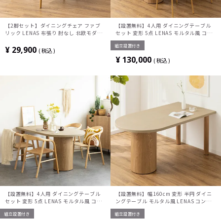
【2脚セット】ダイニングチェア ファブ
【設置無料】4人用 ダイニングテーブル
リック LENAS 布張り 肘なし 北欧モダン
セット 変形 5点 LENAS モルタル風 コン
椅子 ナチュラル リビング椅子 食卓椅子
クリート調 半円テーブル 北欧モダン ダイ
組立設置付き
おしゃれ 韓国インテリア風 グレー グリー
ニングチェア おしゃれ (幅160cm 食卓テ
¥
29,900
税込
ン 緑
ーブル×1 食卓椅子×4)
¥
130,000
税込
【設置無料】4人用 ダイニングテーブル
【設置無料】幅160cm 変形 半円 ダイニ
セット 変形 5点 LENAS モルタル風 コン
ングテーブル モルタル風 LENAS コンク
クリート調 半円テーブル 北欧モダン 板座
リート調 木脚 北欧モダン テーブル 4人
組立設置付き
組立設置付き
ダイニングチェア おしゃれ (幅160cm 食
食卓テーブル おしゃれ ナチュラルモダン