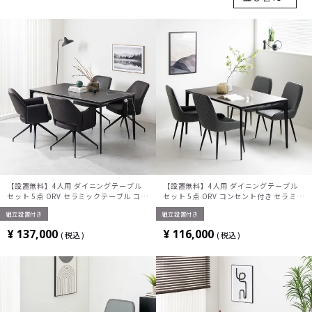
【設置無料】4人用 ダイニングテーブル
【設置無料】4人用 ダイニングテーブル
セット 5点 ORV セラミックテーブル コン
セット 5点 ORV コンセント付き セラミッ
セント付き 回転 ダイニングチェア モダン
クテーブル モダン ダイニングチェア おし
組立設置付き
組立設置付き
ダイニングセット おしゃれ (幅150cm 食
ゃれ グレー (幅150cm 食卓テーブル×1
卓テーブル×1 食卓椅子×4)
食卓椅子×4)
¥
137,000
¥
116,000
税込
税込