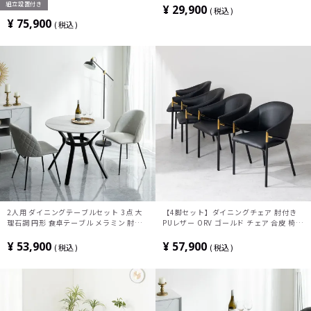
組立設置付き
グチェア おしゃれ グレー (幅90cm 食卓
ェア ブラック 黒 おしゃれ リビング オー
¥
29,900
税込
テーブル×1 食卓椅子×2)
ヴ
¥
75,900
税込
2人用 ダイニングテーブルセット 3点 大
【4脚セット】ダイニングチェア 肘付き
理石調 円形 食卓テーブル メラミン 肘な
PUレザー ORV ゴールド チェア 合皮 椅子
し 食卓椅子 モダン (幅92cm メラミナイ
シンプル モダン デザインチェア アームチ
ト テーブル×1 ダイニングチェア×2)
ェア ブラック 黒 おしゃれ リビング オー
¥
53,900
¥
57,900
税込
税込
ヴ