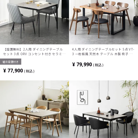
【設置無料】2人用 ダイニングテーブル
4人用 ダイニングテーブルセット 5点 VT-
セット 3点 ORV コンセント付き セラミッ
3 一枚板風 天然木 テーブル 木製 椅子 北
クテーブル モダン ダイニングチェア おし
欧モダン ダイニングチェア おしゃれ ダイ
組立設置付き
ゃれ グレー (幅90cm 食卓テーブル×1 食
ニングセット (幅150cm 食卓テーブル
¥
79,990
税込
卓椅子×2)
×1 食卓椅子×4)
¥
77,900
税込