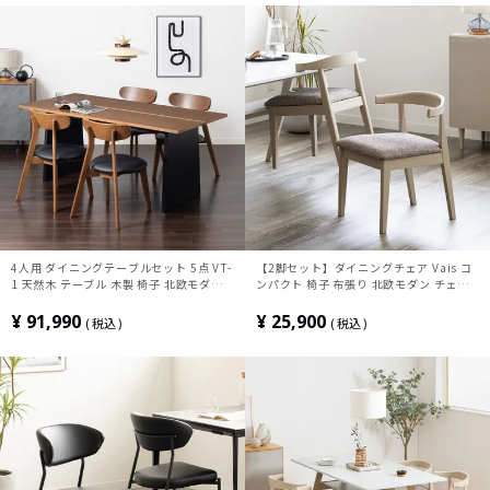
4人用 ダイニングテーブルセット 5点 VT-
【2脚セット】ダイニングチェア Vais コ
1 天然木 テーブル 木製 椅子 北欧モダン
ンパクト 椅子 布張り 北欧モダン チェア
ダイニングチェア おしゃれ ダイニングセ
ハーフアームチェア 肘付き 食卓椅子 おし
ット (幅180cm 食卓テーブル×1 食卓椅
ゃれ グレー ブルー オレンジ ルンバブル
¥
91,990
¥
25,900
税込
税込
子×4)