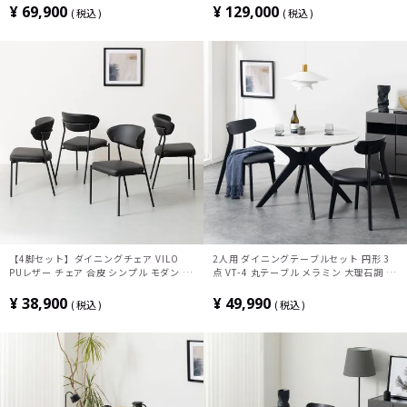
ンテリア風 グレージュ
ブル×1 食卓椅子×4)
¥
69,900
¥
129,000
税込
税込
【4脚セット】ダイニングチェア VILO
2人用 ダイニングテーブルセット 円形 3
PUレザー チェア 合皮 シンプル モダン 椅
点 VT-4 丸テーブル メラミン 大理石調 石
子 肘なし デザインチェア リビング椅子
目調 モダン 椅子 ダイニングチェア おし
食卓椅子 おしゃれ 黒 ブラック グレー ア
ゃれ ダイニングセット (幅110cm 食卓テ
¥
38,900
¥
49,990
税込
税込
イボリー ORV
ーブル×1 食卓椅子×2)