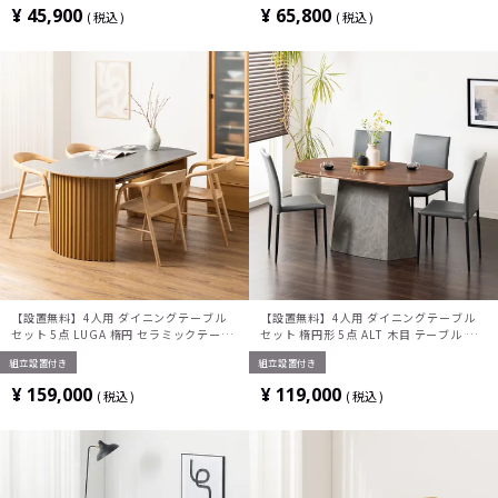
ッシュ 和モダン ナチュラル ブラウン 完
れ ウッディモダン (幅100cm 食卓テーブ
¥
45,900
¥
65,800
税込
税込
成品
ル×1 食卓椅子×2)
【設置無料】4人用 ダイニングテーブル
【設置無料】4人用 ダイニングテーブル
セット 5点 LUGA 楕円 セラミックテーブ
セット 楕円形 5点 ALT 木目 テーブル ス
ル おしゃれ ダイニングチェア 和モダン
タッキング ダイニングチェア おしゃれ ウ
組立設置付き
組立設置付き
ナチュラル ブラウン(幅165cm 食卓テー
ッディモダン (幅150cm 食卓テーブル
ブル×1 食卓椅子×4)
×1 食卓椅子×4)
¥
159,000
¥
119,000
税込
税込