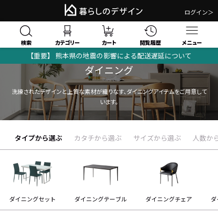
ログイン＞
検索
閲覧履歴
カテゴリー
カート
メニュー
【重要】 熊本県の地震の影響による配送遅延について
ダイニング
洗練されたデザインと上質な素材が織りなす、ダイニングアイテムをご用意して
います。
タイプから選ぶ
カタチから選ぶ
サイズから選ぶ
人数か
ダイニングセット
ダイニングテーブル
ダイニングチェア
ダ