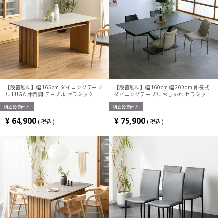
【設置無料】幅165cm ダイニングテーブ
【設置無料】幅160cm 幅200cm 伸長式
ル LUGA 木目調 テーブル セラミック天板
ダイニングテーブル おしゃれ セラミック
棚付き 長方形 石目調テーブル おしゃれ
天板 テーブル エクステンション 4人掛け
組立設置付き
組立設置付き
食卓テーブル 和モダン グレー ブラック
6人掛け モダン グレー (センター伸長)
¥
64,900
¥
75,900
税込
税込