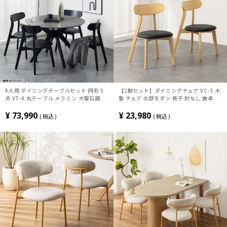
4人用 ダイニングテーブルセット 円形 5
【2脚セット】ダイニングチェア VC-3 木
点 VT-4 丸テーブル メラミン 大理石調 石
製 チェア 北欧モダン 椅子 肘なし 食卓椅
目調 モダン 椅子 ダイニングチェア おし
子 天然木 リビング椅子 おしゃれ シンプ
ゃれ ダイニングセット (幅110cm 食卓テ
ル 完成品 ナチュラル ブラウン ブラック
¥
73,990
¥
23,980
税込
税込
ーブル×1 食卓椅子×4)
黒