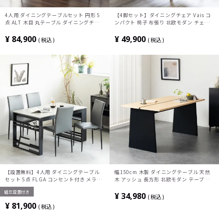
4人用 ダイニングテーブルセット 円形 5
【4脚セット】ダイニングチェア Vais コ
点 ALT 木目 丸テーブル ダイニングチェ
ンパクト 椅子 布張り 北欧モダン チェア
ア スタッキング ダイニングセット おしゃ
ハーフアームチェア 肘付き 食卓椅子 おし
れ ウッディモダン (幅100cm 食卓テーブ
ゃれ グレー ブルー オレンジ ルンバブル
¥
84,900
¥
49,900
税込
税込
ル×1 食卓椅子×4)
【設置無料】4人用 ダイニングテーブル
幅150cm 木製 ダイニングテーブル 天然
セット 5点 FLGA コンセント付き メラミ
木 アッシュ 長方形 北欧モダン テーブル
ン 収納付き テーブル モダン スタッキン
4人 食卓テーブル おしゃれ 2本脚 黒脚 配
組立設置付き
グ ダイニングチェア おしゃれ (幅140cm
線スリット付き シンプル ナチュラル ブラ
¥
34,980
税込
食卓テーブル×1 食卓椅子×4)
ウン
¥
81,900
税込