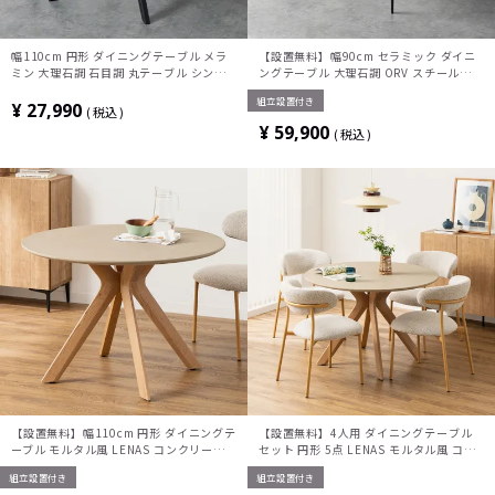
幅110cm 円形 ダイニングテーブル メラ
【設置無料】幅90cm セラミック ダイニ
ミン 大理石調 石目調 丸テーブル シンプ
ングテーブル 大理石調 ORV スチール脚
ル モダン テーブル 4人 食卓テーブル お
耐熱 コンセント付き シンプル モダン テ
組立設置付き
しゃれ 円卓 ラウンドテーブル グレー ホ
ーブル 2人 食卓テーブル おしゃれ グレー
¥
27,990
税込
ワイト 白
¥
59,900
税込
【設置無料】幅110cm 円形 ダイニングテ
【設置無料】4人用 ダイニングテーブル
ーブル モルタル風 LENAS コンクリート
セット 円形 5点 LENAS モルタル風 コン
調 木脚 北欧モダン テーブル 4人 食卓テ
クリート調 丸テーブル 北欧モダン ダイニ
組立設置付き
組立設置付き
ーブル おしゃれ ナチュラルモダン 韓国イ
ングチェア おしゃれ (幅110cm 食卓テー