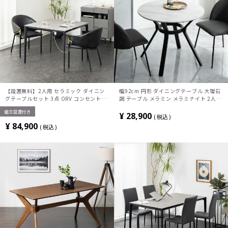
【設置無料】2人用 セラミック ダイニン
幅92cm 円形 ダイニングテーブル 大理石
グテーブルセット 3点 ORV コンセント付
調 テーブル メラミン メラミナイト 2人用
き セラミックテーブル モダン ダイニング
食卓テーブル カフェテーブル モダン 丸テ
組立設置付き
チェア おしゃれ (幅90cm 食卓テーブル
ーブル おしゃれ シンプル ホワイト 白
¥
28,900
税込
×1 食卓椅子×2)
¥
84,900
税込