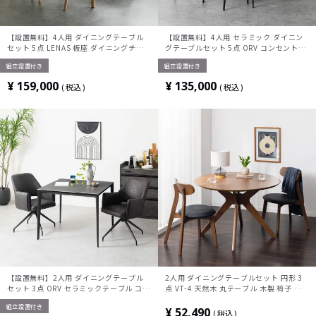
【設置無料】4人用 ダイニングテーブル
【設置無料】4人用 セラミック ダイニン
セット 5点 LENAS 板座 ダイニングチェ
グテーブルセット 5点 ORV コンセント付
ア モルタル風 コンクリート調 テーブル
き セラミックテーブル モダン ダイニング
組立設置付き
組立設置付き
おしゃれ 北欧モダン (幅150cm 食卓テー
チェア おしゃれ (幅150cm 食卓テーブル
ブル×1 食卓椅子×4)
×1 食卓椅子×4)
¥
159,000
¥
135,000
税込
税込
【設置無料】2人用 ダイニングテーブル
2人用 ダイニングテーブルセット 円形 3
セット 3点 ORV セラミックテーブル コン
点 VT-4 天然木 丸テーブル 木製 椅子 北
セント付き 回転 ダイニングチェア モダン
欧 ダイニングチェア おしゃれ ダイニング
組立設置付き
ダイニングセット おしゃれ (幅90cm 食
セット (幅110cm 食卓テーブル×1 食卓
¥
52,490
税込