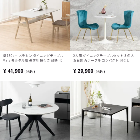
幅150cm メラミン ダイニングテーブル
2人用 ダイニングテーブルセット 3点 大
Vais モルタル風 長方形 棚付き 耐熱 北欧
理石調 丸テーブル コンパクト 肘なし ダ
モダン テーブル 4人 食卓テーブル おしゃ
イニングチェア モダン おしゃれ エレガン
れ 4本脚 シンプル ダイニング グレー
ト (幅60cm 円形 食卓テーブル×1 食卓椅
¥
41,900
¥
29,900
税込
税込
子×2)