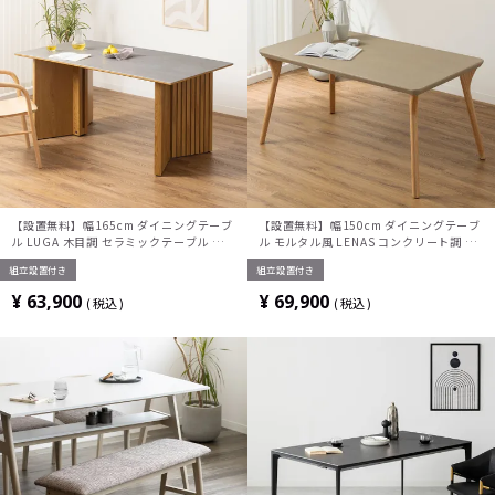
【設置無料】幅165cm ダイニングテーブ
【設置無料】幅150cm ダイニングテーブ
ル LUGA 木目調 セラミックテーブル 棚付
ル モルタル風 LENAS コンクリート調 木
き 長方形 食卓テーブル 格子 おしゃれ 石
脚 北欧モダン テーブル 4人 食卓テーブル
組立設置付き
組立設置付き
目調 V字脚 和モダン グレー ナチュラル
おしゃれ ナチュラルモダン 韓国インテリ
黒 茶
ア風 グレージュ
¥
63,900
¥
69,900
税込
税込