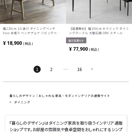
幅120cm 2人掛け ダイニングベンチ
【設置無料】幅150cm セラミック ダイニ
Vais 布張り ベンチチェア リビングベン
ングテーブル 大理石調 ORV スチール脚
チ 北欧モダン 食卓ベンチ 長椅子 ベンチ
耐熱 コンセント付き シンプル モダン テ
組立設置付き
おしゃれ シンプル グレー ブルー オレン
ーブル 4人 食卓テーブル おしゃれ グレー
¥
18,900
税込
ジ
¥
77,900
税込
1
2
…
16
暮らしのデザイン｜おしゃれな家具・モダンインテリアの通販サイト
ダイニング
『暮らしのデザイン』はダイニング家具を取り扱うインテリア通販
ショップです。お部屋の雰囲気や食卓空間をおしゃれにするシンプ