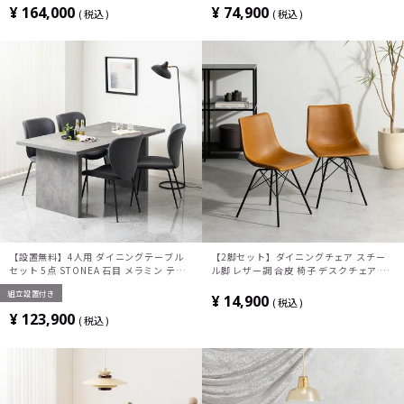
卓テーブル×1 食卓椅子×4)
韓国インテリア風 グレージュ
¥
164,000
¥
74,900
税込
税込
【設置無料】4人用 ダイニングテーブル
【2脚セット】ダイニングチェア スチー
セット 5点 STONEA 石目 メラミン テー
ル脚 レザー調 合皮 椅子 デスクチェア 肘
ブル モダン ダイニングチェア おしゃれ
なし ヴィンテージ風 チェア 食卓椅子 リ
組立設置付き
グレー (幅160cm 食卓テーブル×1 食卓
ビング椅子 おしゃれ テレワーク ブラウン
¥
14,900
税込
椅子×4)
黒
¥
123,900
税込