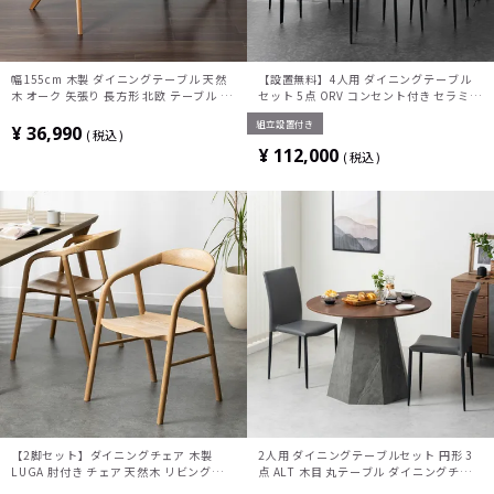
幅155cm 木製 ダイニングテーブル 天然
【設置無料】4人用 ダイニングテーブル
木 オーク 矢張り 長方形 北欧 テーブル 4
セット 5点 ORV コンセント付き セラミッ
人 食卓テーブル おしゃれ 2本脚 X脚 シン
クテーブル モダン スタッキング ダイニン
組立設置付き
プル ダイニング ナチュラル ブラウン
グチェア おしゃれ グレー (幅150cm 食卓
¥
36,990
税込
テーブル×1 食卓椅子×4)
¥
112,000
税込
【2脚セット】ダイニングチェア 木製
2人用 ダイニングテーブルセット 円形 3
LUGA 肘付き チェア 天然木 リビング椅子
点 ALT 木目 丸テーブル ダイニングチェ
板座 食卓椅子 おしゃれ ウッドチェア ア
ア スタッキング ダイニングセット おしゃ