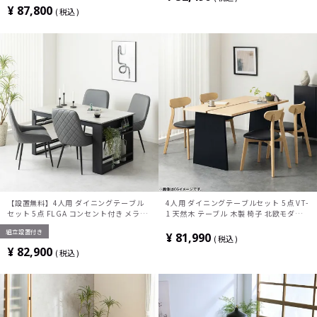
卓テーブル×1 食卓椅子×2)
椅子×2)
¥
87,800
税込
【設置無料】4人用 ダイニングテーブル
4人用 ダイニングテーブルセット 5点 VT-
セット 5点 FLGA コンセント付き メラミ
1 天然木 テーブル 木製 椅子 北欧モダン
ン 収納付き テーブル モダン ダイニング
ダイニングチェア おしゃれ ダイニングセ
組立設置付き
チェア おしゃれ (幅140cm 食卓テーブル
ット (幅150cm 食卓テーブル×1 食卓椅
¥
81,990
税込
×1 食卓椅子×4)
子×4)
¥
82,900
税込