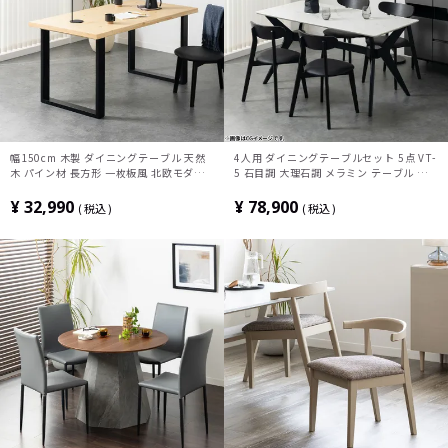
幅150cm 木製 ダイニングテーブル 天然
4人用 ダイニングテーブルセット 5点 VT-
木 パイン材 長方形 一枚板風 北欧モダン
5 石目調 大理石調 メラミン テーブル モ
テーブル 4人 食卓テーブル おしゃれ 2本
ダン 椅子 ダイニングチェア おしゃれ ダ
脚 黒脚 シンプル ナチュラル ブラウン
イニングセット (幅155cm 食卓テーブル
¥
32,990
¥
78,900
税込
税込
×1 食卓椅子×4)