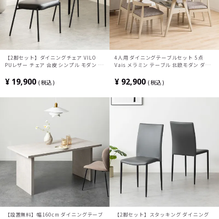
【2脚セット】ダイニングチェア VILO
4人用 ダイニングテーブルセット 5点
PUレザー チェア 合皮 シンプル モダン 椅
Vais メラミン テーブル 北欧モダン ダイ
子 肘なし デザインチェア リビング椅子
ニングチェア おしゃれ ダイニングセット
食卓椅子 おしゃれ 黒 ブラック グレー ア
(幅150cm 食卓テーブル×1 食卓椅子
¥
19,900
¥
92,900
税込
税込
イボリー ORV
×4) ルンバブル
【設置無料】幅160cm ダイニングテーブ
【2脚セット】スタッキング ダイニング