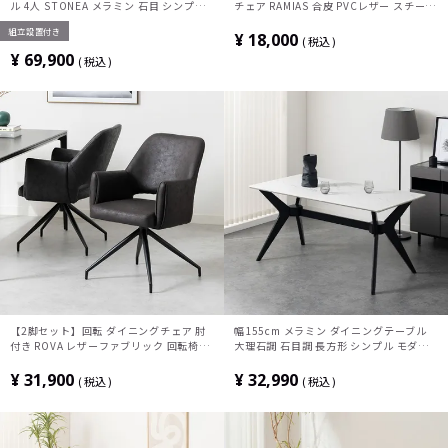
ル 4人 STONEA メラミン 石目 シンプル
チェア RAMIAS 合皮 PVCレザー スチール
モダン テーブル 長方形 食卓テーブル お
脚 黒脚 シンプル モダン チェア 肘無し リ
組立設置付き
しゃれ かっこいい 白 ホワイト グレー
ビング椅子 食卓椅子 おしゃれ グレー 完
¥
18,000
税込
成品
¥
69,900
税込
【2脚セット】回転 ダイニングチェア 肘
幅155cm メラミン ダイニングテーブル
付き ROVA レザーファブリック 回転椅子
大理石調 石目調 長方形 シンプル モダン
シンプル モダン アームチェア デザインチ
テーブル 4人 食卓テーブル おしゃれ 2本
ェア リビングチェア 食卓椅子 おしゃれ
脚 X脚 ダイニング グレー ホワイト 白
¥
31,900
¥
32,990
税込
税込
ORV