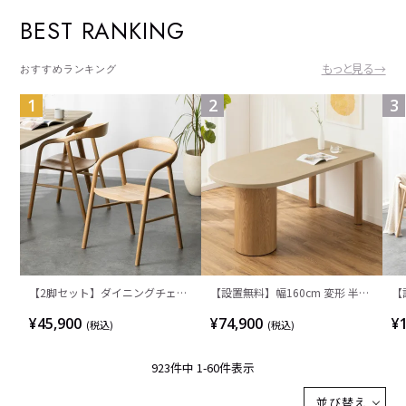
BEST RANKING
もっと見る→
おすすめランキング
1
2
3
【2脚セット】ダイニングチェア
【設置無料】幅160cm 変形 半円
【
木製 LUGA 肘付き チェア 天然木
ダイニングテーブル モルタル風
ー
¥45,900
¥74,900
¥
(税込)
(税込)
リビング椅子 板座 食卓椅子 おし
LENAS コンクリート調 木脚 北欧
ク
ゃれ ウッドチェア アッシュ 和モ
モダン テーブル 4人 食卓テーブ
チ
923
件中
1
-
60
件表示
ダン ナチュラル ブラウン 完成品
ル おしゃれ ナチュラルモダン 韓
ウ
国インテリア風 グレージュ
食
並び替え