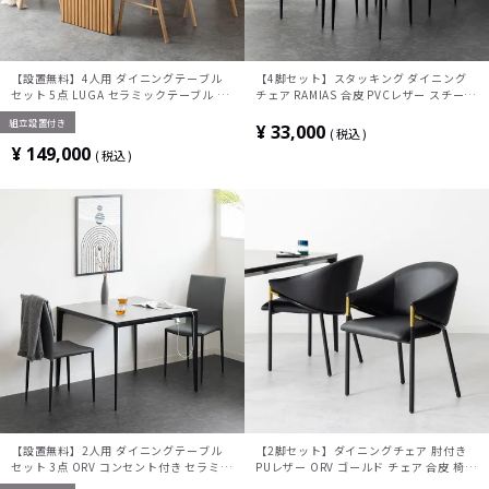
【設置無料】4人用 ダイニングテーブル
【4脚セット】スタッキング ダイニング
セット 5点 LUGA セラミックテーブル お
チェア RAMIAS 合皮 PVCレザー スチール
しゃれ ダイニングチェア 和モダン ナチュ
脚 黒脚 シンプル モダン チェア 肘無し リ
組立設置付き
ラル ブラウン(幅165cm 食卓テーブル
ビング椅子 食卓椅子 おしゃれ グレー 完
¥
33,000
税込
×1 食卓椅子×4)
成品
¥
149,000
税込
【設置無料】2人用 ダイニングテーブル
【2脚セット】ダイニングチェア 肘付き
セット 3点 ORV コンセント付き セラミッ
PUレザー ORV ゴールド チェア 合皮 椅子
クテーブル モダン スタッキング ダイニン
シンプル モダン デザインチェア アームチ