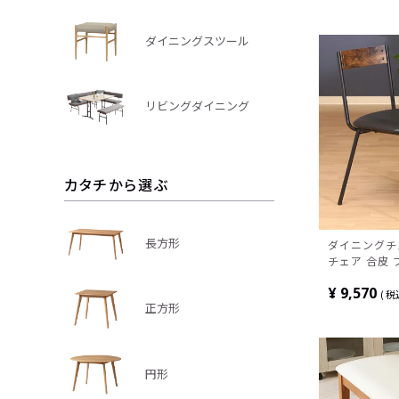
ダイニングスツール
リビングダイニング
カタチから選ぶ
長方形
ダイニングチ
チェア 合皮
ル 椅子 リビ
¥
9,570
おしゃれ か
税
正方形
ジ風 シンプル
円形