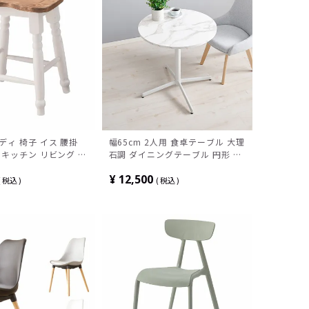
ディ 椅子 イス 腰掛
幅65cm 2人用 食卓テーブル 大理
 キッチン リビング ア
石調 ダイニングテーブル 円形 小
風 ヨーロピアン フレ
さめ リビングテーブル 丸テーブ
¥
12,500
リー ホワイト ナチュ
ル おしゃれ カフェテーブル シン
税込
税込
成品
プル モダン ホワイト