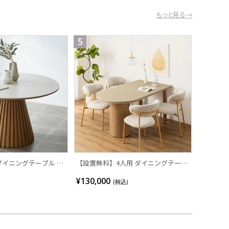
もっと見る→
5
 ダイニングテーブル 4
【設置無料】4人用 ダイニングテーブ
天板 丸テーブル 食卓
ルセット 変形 5点 LENAS モルタル風
¥130,000
(税込)
ゃれ リビングテーブル
コンクリート調 半円テーブル 北欧モ
ル和モダン ナチュラ
ダン ダイニングチェア おしゃれ (幅
160cm 食卓テーブル×1 食卓椅子×4)