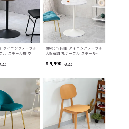
円形 ダイニングテーブル
幅60cm 円形 ダイニングテーブル
ブル スチール脚 ウッ
大理石調 丸テーブル スチール脚
 カフェテーブル 小さ
シンプル モダン カフェテーブル
¥
9,990
食卓テーブル おしゃれ
小さめ 2人用 食卓テーブル おし
税込
税込
ラウン ホワイト 白
ゃれ 石目調 マーブル柄 グレー 黒
白