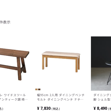
件表示
ーレ ワイドスツール
幅95cm 2人用 ダイニングベンチ
ダイニング
アンティーク調 椅子
モルト ダイニングベンチ ナチュ
脚 シェル型
ニング 完成品
ラル
ロピレン 椅
¥
7,830
¥
8,490
フェチェア 
込
税込