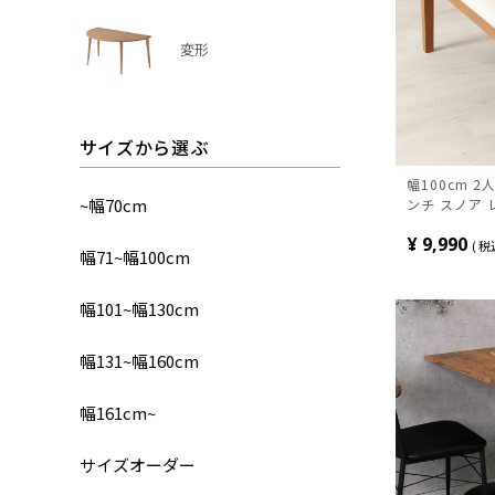
変形
サイズから選ぶ
幅100cm 
~幅70cm
ンチ スノア 
ベンチ 食卓 
¥
9,990
チ おしゃれ 
税
幅71~幅100cm
北欧 モダン 
幅101~幅130cm
幅131~幅160cm
幅161cm~
サイズオーダー