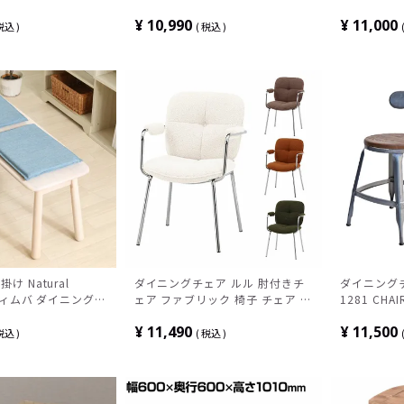
椅子 おしゃれ デザ
製 チェア 肘なし 背もたれ付き 椅
ア 椅子 食
¥
10,990
¥
11,000
定脚 モダン ベージ
子 スタッキング モダン ナチュラ
デュロイ フ
税込
税込
ピンク
ル ブラウン ホワイト 完成品
ール脚 ア
ジ おしゃれ
掛け Natural
ダイニングチェア ルル 肘付きチ
ダイニングチ
e ティムバ ダイニングベ
ェア ファブリック 椅子 チェア お
1281 CH
椅子 ナチュラル
しゃれ ワークチェア イス 固定脚
ングチェア 
¥
11,490
¥
11,500
モダン ホワイト ブラウン オレン
しゃれ アー
税込
税込
ジ カーキ モダン
クリア ダ
ラック