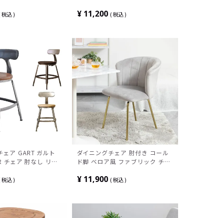
卓椅子 いす イス コー
異素材 椅子 チェア
¥
11,200
ァブリック 3色 スチ
税込
税込
ジャスター ヴィンテー
ェア GART ガルト
ダイニングチェア 肘付き コール
AIR チェア 肘なし リビ
ド脚 ベロア風 ファブリック チェ
スチール 食卓椅子 お
ア モダン リビングチェア 貝殻 椅
¥
11,900
ムレスチェア モダン
子 軽量 食卓椅子 おしゃれ 可愛い
税込
税込
ークブラウン マットブ
姫系 エレガント 韓国インテリア