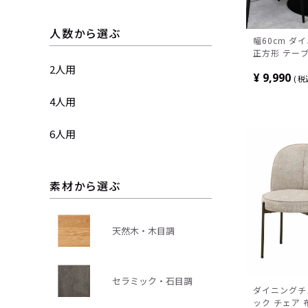
人数から選ぶ
幅60cm ダ
正方形 テーブ
ディモダン 
2人用
¥
9,990
め 2人用 食
税
シンプル ブラ
4人用
6人用
素材から選ぶ
天然木・木目調
セラミック・石目調
ダイニングチ
ック チェア 