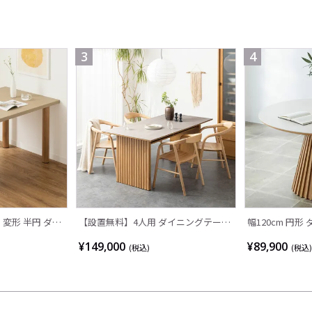
3
4
 変形 半円 ダイ
【設置無料】4人用 ダイニングテーブ
幅120cm 円形
風 LENAS コ
ルセット 5点 LUGA セラミックテーブ
人用 セラミック
¥149,000
¥89,900
(税込)
(税込)
欧モダン テーブ
ル おしゃれ ダイニングチェア 和モダ
テーブル おし
おしゃれ ナチュ
ン ナチュラル ブラウン(幅165cm 食卓
ラウンドテーブ
テリア風 グレー
テーブル×1 食卓椅子×4)
ル ブラウン