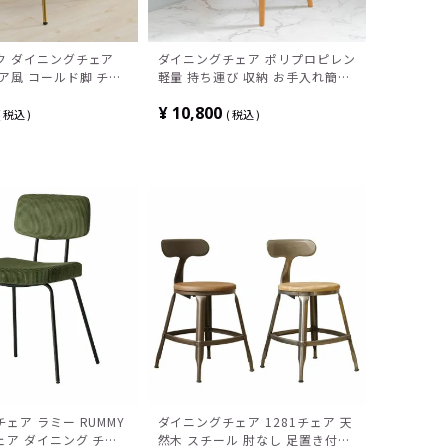
ク ダイニングチェア
ダイニングチェア ポリプロピレン
ア風 コールド脚 チェ
軽量 持ち運び 収納 お手入れ簡単
椅子 軽量 リビングチェ
黒 スタイリッシュ ポップ いす 食
¥
10,800
 おしゃれ 可愛い 姫系
卓椅子 カフェ ミッドセンチュリ
税込
税込
 韓国インテリア
ー
ェア ラミー RUMMY
ダイニングチェア 1281チェア 天
ェア ダイニング チェ
然木 スチール 肘なし 足置き付き