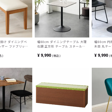
2人掛け ダイニングベ
幅60cm ダイニングテーブル 大理
幅60cm 
レザー ファブリック
石調 正方形 テーブル スチール脚
木目 丸テー
リビング ウッドベン
シンプル モダン カフェテーブル
ディモダン
¥
9,990
¥
9,990
長椅子 玄関 天然木
小さめ 2人用 食卓テーブル おし
め 2人用 
込
税込
ブラウン
ゃれ 石目調 マーブル柄 グレー 黒
シンプル ブ
白