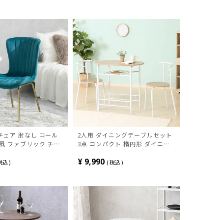
 ブラック ホワイト
ク 在宅 キャメル ブラウン
チェア 肘なし コール
2人用 ダイニングテーブルセット
風 ファブリック チェ
3点 コンパクト 楕円形 ダイニン
リビングチェア 貝殻 椅
グテーブル おしゃれ ダイニング
¥
9,990
卓椅子 おしゃれ 可愛い
チェア 棚付き モダン(幅81cm 食
税込
税込
ガント 韓国インテリア
卓テーブル×1、食卓椅子×2)