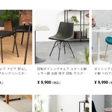
ダン 黒 白
ェア ナビア 肘なし
回転ダイニングチェア スチール脚
ダイニング
 ブルックリンスタイ
レザー調 合皮 椅子 回転 デスクチ
ド脚 ベロア
ングチェア 食卓椅子
ェア 肘なし 食卓椅子 モダン リビ
ア モダン 
¥
9,900
¥
9,990
っこいい ヴィンテー
ングチェア おしゃれ かっこいい
子 軽量 食
込
税込
 黒 ブラック
テレワーク グレー ネイビー
姫系 エレ