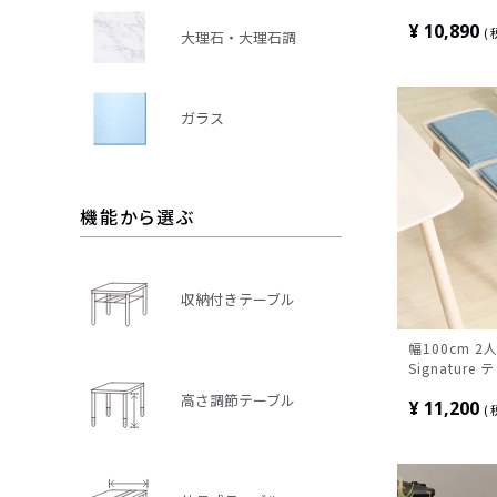
リビング 食卓
¥
10,890
インチェア 固
大理石・大理石調
ュ グリーン 
ガラス
機能から選ぶ
収納付きテーブル
幅100cm 2人
Signatur
ンチ 天然木 
高さ調節テーブル
¥
11,200