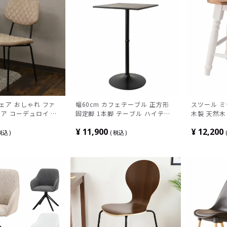
ェア おしゃれ ファ
幅60cm カフェテーブル 正方形
スツール ミ
ア コーデュロイ 椅
固定脚 1本脚 テーブル ハイテー
木製 天然木
ダイニング イス モダ
ブル スタンディングテーブル カ
ンティーク
¥
11,900
¥
12,200
 カジュアル ナチュ
ウンターテーブル ダイニングテー
ンチ カント
税込
税込
ュ グリーン
ブル カフェ
ラル 白 完