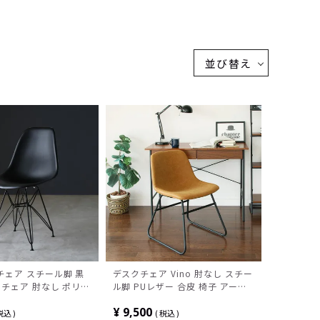
並び替え
チェア スチール脚 黒
デスクチェア Vino 肘なし スチー
 チェア 肘なし ポリプ
ル脚 PUレザー 合皮 椅子 アーム
子 リビングチェア カ
レスチェア ダイニングチェア お
¥
9,500
おしゃれ シンプル モ
しゃれ ヴィンテージ風 テレワー
税込
税込