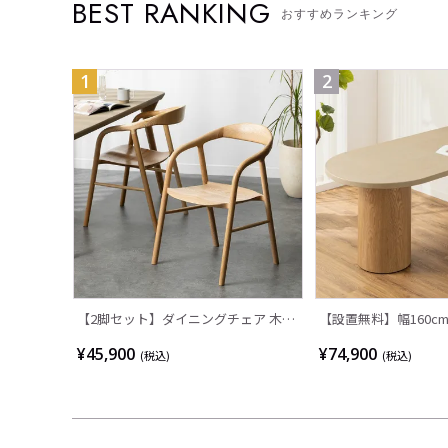
BEST RANKING
おすすめランキング
1
2
【2脚セット】ダイニングチェア 木製
【設置無料】幅160cm
LUGA 肘付き チェア 天然木 リビング
ニングテーブル モルタル
¥45,900
¥74,900
(税込)
(税込)
椅子 板座 食卓椅子 おしゃれ ウッドチ
ンクリート調 木脚 北
ェア アッシュ 和モダン ナチュラル ブ
ル 4人 食卓テーブル 
ラウン 完成品
ラルモダン 韓国イン
ジュ