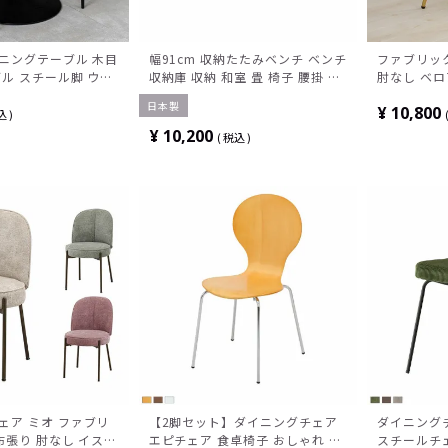
イニングテーブル 木目
幅91cm 収納たたみベンチ ベンチ
ファブリッ
ル スチール脚 ウッ
収納庫 収納 和室 畳 椅子 腰掛 組
肘なし ベロ
カフェテーブル 小さ
立式
ア モダン 
日本製
¥
10,800
卓テーブル おしゃれ
ア 食卓椅子
込
ウン ホワイト 白
エレガント
¥
10,200
税込
ェア ミオ ファブリ
【2脚セット】ダイニングチェア
ダイニングチ
布張り 肘なし イス
エピチェア 食卓椅子 おしゃれ 木
スチールチ