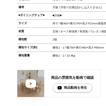
備考
天板 / 浮造り仕様(ぼかしは入りません)
■ダイニングチェア■
■詳細■
サイズ
外寸 / 幅465×奥行590×高さ915mm
座面高さ
材質
主材 / オーク材
張材 / 布
塗装 / ウレタン樹
梱包数
2箱
梱包サイズ(約)
梱包1・2 / 幅780×奥行480×高さ980mm
梱包重量
梱包1・2 / 13.4kg
商品の雰囲気を
動画で確認
商品動画を再生