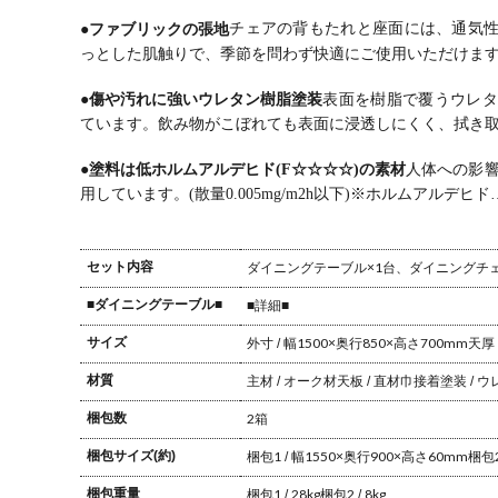
●ファブリックの張地
チェアの背もたれと座面には、通気
っとした肌触りで、季節を問わず快適にご使用いただけま
●傷や汚れに強いウレタン樹脂塗装
表面を樹脂で覆うウレタ
ています。
飲み物がこぼれても表面に浸透しにくく、拭き
●塗料は低ホルムアルデヒド(F☆☆☆☆)の素材
人体への影響
用しています。(散量0.005mg/m2h以下)
※ホルムアルデヒド
セット内容
ダイニングテーブル×1台、ダイニングチェ
■ダイニングテーブル■
■詳細■
サイズ
外寸 / 幅1500×奥行850×高さ700mm
天厚 
材質
主材 / オーク材
天板 / 直材巾接着
塗装 / 
梱包数
2箱
梱包サイズ(約)
梱包1 / 幅1550×奥行900×高さ60mm
梱包2
梱包重量
梱包1 / 28kg
梱包2 / 8kg