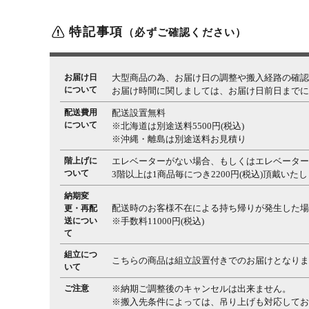
特記事項
（必ずご確認ください）
お届け日
大型商品の為、お届け日の調整や搬入経路の確認
について
お届け時間に関しましては、お届け日前日までに
配送費用
配送設置無料
について
※北海道は別途送料5500円(税込)
※沖縄・離島は別途送料お見積り
階上げに
エレベーターがない場合、もしくはエレベーター
ついて
3階以上は1商品毎につき2200円(税込)頂戴いた
納期変
配送時のお客様不在による持ち帰りが発生した場
更・再配
送につい
※手数料11000円(税込)
て
組立につ
こちらの商品は組立設置付きでのお届けとなりま
いて
ご注意
※納期ご調整後のキャンセルは出来ません。
※搬入先条件によっては、吊り上げも対応してお