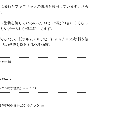
性に優れたファブリックの張地を採用しています。
さら
す。
ン塗装を施しているので、細かい傷がつきにくくなっ
取りやお手入れが簡単に行えます。
が少ない、低ホルムアルデヒド(F☆☆☆☆)の塗料を使
…人の粘膜を刺激する化学物質。
ア×4脚
/ 27mm
ウレタン樹脂塗装(F☆☆☆☆)
 / 幅700×奥行190×高さ140mm