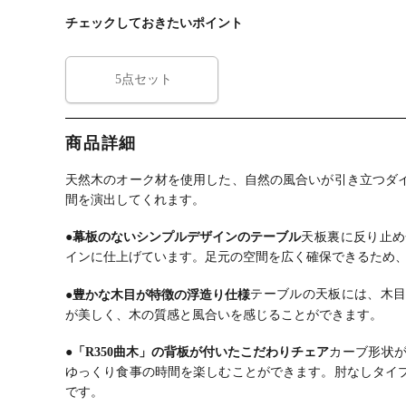
ダイニングテ
Style 木製 テー
伸長式テーブ
チェックしておきたいポイント
ーブル＋布張
ブル 布張り ダ
ル＋ダイニン
りチェア4脚
イニングチェ
グチェア2脚
ア シンプル 北
欧 ブラウン ナ
5点セット
チュラル (幅
150cm 食卓テ
ーブル×1 食卓
椅子×4)
商品詳細
天然木のオーク材を使用した、自然の風合いが引き立つダ
間を演出してくれます。
●幕板のないシンプルデザインのテーブル
天板裏に反り止め
インに仕上げています。
足元の空間を広く確保できるため
●豊かな木目が特徴の浮造り仕様
テーブルの天板には、木
が美しく、木の質感と風合いを感じることができます。
●「R350曲木」の背板が付いたこだわりチェア
カーブ形状
ゆっくり食事の時間を楽しむことができます。
肘なしタイ
です。