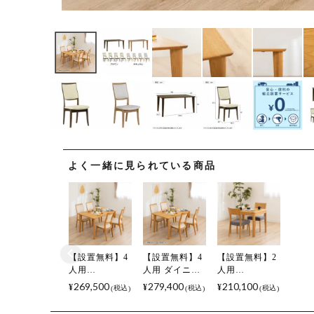
よく一緒に見られている商品
【設置無料】4
【設置無料】4
【設置無料】2
人用
人用 ダイニン
人用
RifactionBasic
グテーブルセ
RifactionBasic
269,500
279,400
210,100
¥
¥
¥
税込
税込
税込
Style ダイニン
ット 5点
Style ダイニン
グセット 5点
RifactionBasic
グセット 3点