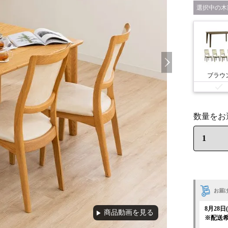
木
ブラウ
お届
8月28
商品動画を見る
▶
※配送