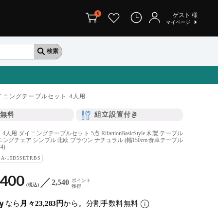
0
ゲスト
様
マイページ
イニングテーブルセット 4人用
無料
組立設置付き
用 ダイニングテーブルセット 5点 RifactionBasicStyle 木製 テーブル
ングチェア シンプル 北欧 ブラウン ナチュラル (幅150cm 食卓テーブル
4)
BA-15D5SETRBS
,400
ポイント
2,540
税込
獲得
なら
月々23,283円
から。分割手数料無料