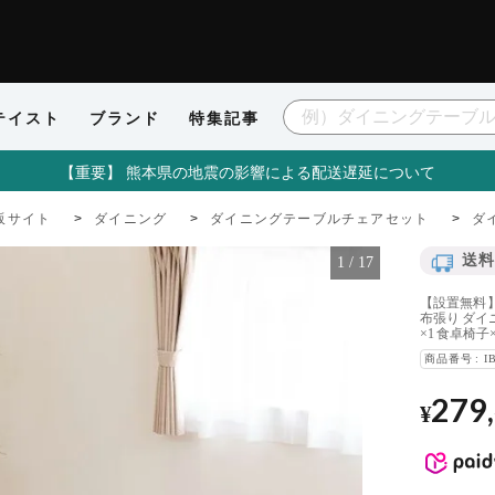
テイスト
ブランド
特集記事
【重要】 熊本県の地震の影響による配送遅延について
販サイト
ダイニング
ダイニングテーブルチェアセット
ダ
送料
1
/
17
【設置無料】4人
布張り ダイニ
×1 食卓椅子×
商品番号
I
279
¥