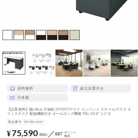
送料無料
組立設置付き
日本製
【設置無料】幅140cm 片袖机 INVENTデスク インベント スチールデスク オ
フィスデスク 配線機能付き オールロック機構 TKG-D147 コクヨ
商品番号
KY-TKG-D147
75,590
¥
ポイント
687
税込
獲得