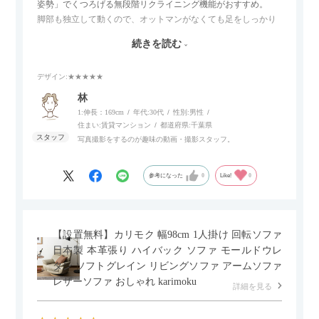
姿勢」でくつろげる無段階リクライニング機能がおすすめ。
脚部も独立して動くので、オットマンがなくても足をしっかり
伸ばせたり、スイッチ部分にはUSBポートもついているので、
続きを読む
スマホやタブレットを充電しながらリラックスできるのが嬉し
いポイント。
デザイン
:★★★★★
個人的にはコードレス＆充電式なので、コンセントの場所を気
林
にせず、好きな場所に置けるのが画期的に感じました。
1:伸長：169cm
年代:
30代
性別:
男性
住まい:
賃貸マンション
都道府県:
千葉県
写真撮影をするのが趣味の動画・撮影スタッフ。
参考になった
0
Like!
0
【設置無料】カリモク 幅98cm 1人掛け 回転ソファ
日本製 本革張り ハイバック ソファ モールドウレ
タン ソフトグレイン リビングソファ アームソファ
レザーソファ おしゃれ karimoku
詳細を見る