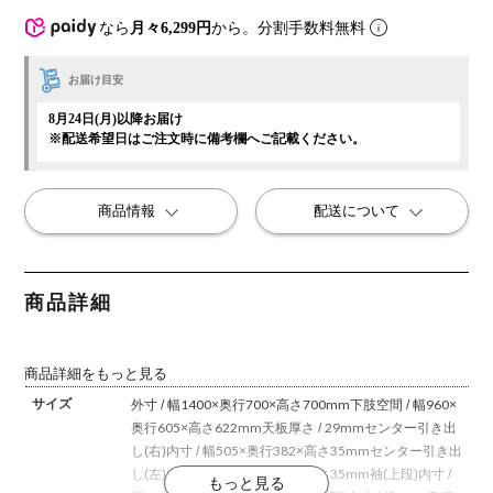
なら
月々6,299円
から。分割手数料無料
お届け目安
8月24日(月)以降お届け
※配送希望日はご注文時に備考欄へご記載ください。
商品情報
配送について
商品詳細
商品詳細をもっと見る
サイズ
外寸 / 幅1400×奥行700×高さ700mm
下肢空間 / 幅960×
奥行605×高さ622mm
天板厚さ / 29mm
センター引き出
し(右)内寸 / 幅505×奥行382×高さ35mm
センター引き出
し(左)内寸 / 幅355×奥行382×高さ35mm
袖(上段)内寸 /