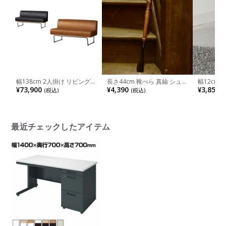
幅138cm 2人掛け リビングソ
長さ44cm 靴べら 真鍮 シュー
幅12cm
ファ COMFORM CRUSH
ホーン 木製ハンドル 靴ベラ
ラワーベー
¥73,900
¥4,390
¥3,850
(税込)
(税込)
(
DANTON2 レザー調 ソファ
インテリア 玄関 くつべら お
ブジェ 花
肘なし ダイニングソファ お
しゃれ くつベラ 手作り ヴィ
おしゃれ 
しゃれ リビングソファ ルン
ンテージ風 アンティーク調
ンテリア雑
バブル モダン 茶 黒 完成品
ブラウン 完成品
ン ブラッ
最近チェックしたアイテム