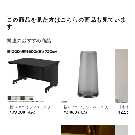
この商品を見た方はこちらの商品も見ていま
す
関連のおすすめ商品
幅120cm オフィスデスク 日
幅7.5cm フラワーベース ガラ
【本体】1
本製 eデスク 奥行80cm メラ
ス 花瓶 オブジェ 花器 インテ
ト パルカ
¥79,300
¥3,080
¥22,616
(税込)
(税込)
ミン化粧板 PCデスク キャス
リア フラワーポット テーパ
り下げ 照
ター付き ワークデスク おし
ード 花入れ おしゃれ ガラス
照明 LE
ゃれ アジャスター付き モダ
ベース リビング 玄関 モダン
天井照明 
ン 黒 灰 白 茶 ナチュラル
ブラウン グレー 完成品
リビング 