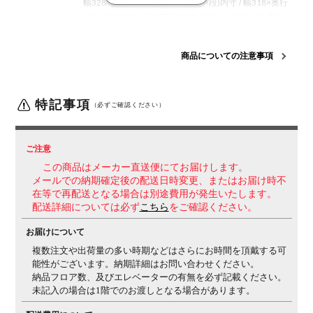
幅328×奥行435×高さ59mm
袖(中段)内寸 / 幅318×奥行
435×高さ265mm
袖(下段)内寸 / 幅318×奥行540×高さ
265mm
重量
46.7kg
商品についての注意事項
耐荷重
天板 / 150kg
センター引き出し / 5kg
袖(上段) / 4kg
袖(中
段・下段) / 20kg
特記事項
（必ずご確認ください）
材質
本体・袖 / スチール(焼付塗装)
天板(表面) / メラミン化粧
板
天板(芯材) / スチール
天板(エッジ(サイド))・鏡板 /
ABS
天板(エッジ(後ろ)) / ASA、ABS
アジャスター / PA
ご注意
この商品はメーカー直送便にてお届けします。
生産国
日本
メールでの納期確定後の配送日時変更、またはお届け時不
在等で再配送となる場合は別途費用が発生いたします。
梱包数
4箱
配送詳細については必ず
こちら
をご確認ください。
組み立て
現地組立品
※お客様組み立て不要(現地にて業者が組み
お届けについて
立て作業を行います)
複数注文や出荷量の多い時期などはさらにお時間を頂戴する可
付属品
ペントレー(1個)、仕切板(2枚)、鍵(2個)
能性がございます。納期詳細はお問い合わせください。
納品フロア数、及びエレベーターの有無を必ず記載ください。
保証について
1～3年保証(部位により保証期間が変わります)
※社団法
未記入の場合は1階でのお渡しとなる場合があります。
人日本オフィス家具協会(JOIFA)規定に基づく
※詳しく
は
こちら
の保証ページをご確認ください。
※沖縄・離島