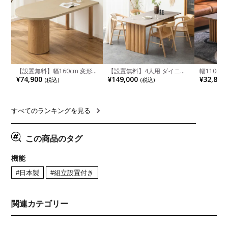
【設置無料】幅160cm 変形
【設置無料】4人用 ダイニン
幅110cm
半円 ダイニングテーブル モ
グテーブルセット 5点 LUGA
木目調 リ
¥74,900
¥149,000
¥32,800
(税込)
(税込)
ルタル風 LENAS コンクリー
セラミックテーブル おしゃれ
付き 長方
ト調 木脚 北欧モダン テーブ
ダイニングチェア 和モダン
ブル おし
ル 4人 食卓テーブル おしゃれ
ナチュラル ブラウン(幅
ブル 格子
ナチュラルモダン 韓国インテ
165cm 食卓テーブル×1 食卓
レー ナチ
リア風 グレージュ
椅子×4)
すべてのランキングを見る
この商品のタグ
機能
#日本製
#組立設置付き
関連カテゴリー