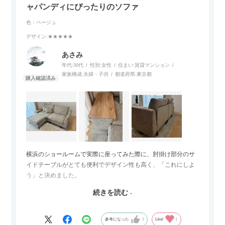
ャパンディにぴったりのソファ
色：ベージュ
デザイン
:★★★★★
あさみ
年代:
30代
性別:
女性
住まい:
賃貸マンション
家族構成:
夫婦・子供
都道府県:
東京都
横浜のショールームで実際に座ってみた際に、肘掛け部分のサ
イドテーブルがとても便利でデザイン性も高く、「これにしよ
う」と決めました。
続きを読む
サイズは2.5人掛けですが、幅184cmとコンパクトなので圧迫感
がなく、わが家にはちょうど良いサイズ感でした。200cmのラ
グとのバランスもぴったりで、リビング全体がすっきり見えま
参考になった
1
Like!
1