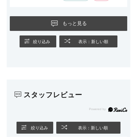
す。
黒いスチール脚のおかげで抜け感があり、見た目が重たくなら
ないのもお気に入りのポイントです。さらに、わが家はソファ
もっと見る
の後ろ側を通ることも多い間取りなので、背面まできれいに仕
上げられているデザインも気に入っています。どの角度から見
ても美しく、空間の印象を損ないません。
絞り込み
表示：新しい順
カラーはベージュとグレージュの中間のような絶妙な色味で、
わが家のホテルライク×ジャパンディのインテリアにも自然にな
じみました。
子どもがいるので、撥水加工で汚れに強い生地なのもとても助
かっています。気兼ねなく使える安心感があります。
スタッフレビュー
また、カウチのように足を伸ばしてくつろげるスタイルが理想
だったので、それが叶って大満足です。オットマンは自由に動
かせるため、普段はカウチとして使い、来客時には離してスツ
ールとして使えるなど、使い勝手の良さも魅力だと感じていま
す。
絞り込み
表示：新しい順