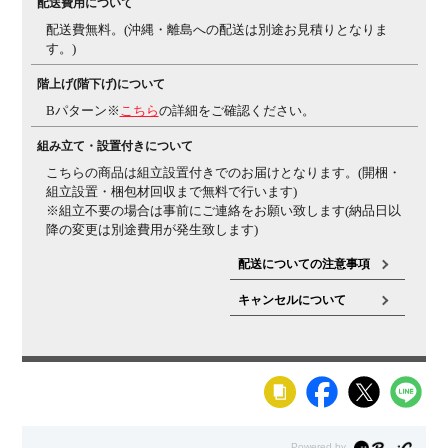
配送費用について
などの一部地域では発送後に発生した不良・傷などによ
配送費無料。(沖縄・離島への配送は別途お見積りとなりま
る返品・交換は承れない場合がございます
す。)
備考
オールロック機構(袖)
ラッチ付き(下段のみ)
配線穴付き
階上げ(階下げ)について
(2個)
アジャスター付き
Bパターン※
こちら
の詳細をご確認ください。
組み立て・設置付きについて
こちらの商品は組立設置付きでのお届けとなります。(開梱・
組立設置・梱包材回収まで無料で行います)
※組立不要の場合は事前にご連絡をお願い致します(納品日以
降の変更は別途費用が発生致します)
配送についての注意事項
キャンセルについて