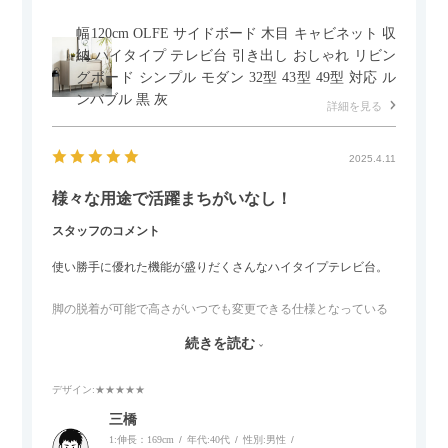
幅120cm OLFE サイドボード 木目 キャビネット 収
納 ハイタイプ テレビ台 引き出し おしゃれ リビン
グボード シンプル モダン 32型 43型 49型 対応 ル
ンバブル 黒 灰
詳細を見る
2025.4.11
様々な用途で活躍まちがいなし！
スタッフのコメント
使い勝手に優れた機能が盛りだくさんなハイタイプテレビ台。
脚の脱着が可能で高さがいつでも変更できる仕様となっている
ので、リビングダイニングからベッドルームまで多目的な場面
続きを読む
でご使用いただけます。
デザイン
:★★★★★
また、補助テーブルとして使用可能なスライドテーブルや収納
内部にもプリンターなどが置けるスライド棚板がついているの
三橋
でテレビ台以外にもオフィスなどでの収納家具やリビングでの
1:伸長：169cm
年代:
40代
性別:
男性