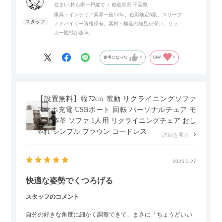
サイドボードとして多目的な用途に対応しています。
住まい:
持ち家一戸建て
都道府県:
千葉県
家具・インテリア業界一筋17年。色彩検定3級、スリープ
アドバイザー資格保有。素材・構造の知見が深い。サッ
また、扉は横方向へのスライド式となっているので開閉時のス
カー観戦が趣味。
ペースを最小限に抑えられ、省スペースでご利用いただけるの
もポイントです！
参考になった
0
Like!
0
【設置無料】幅72cm 電動 リクライニングソファ
スマホ充電 USBポート 回転 パーソナルチェア モ
ダン 本革 ソファ 1人用 リクライニングチェア おし
ゃれ シンプル ブラウン コードレス
詳細を見る
2025.3.27
快適な姿勢でくつろげる
スタッフのコメント
自分の好きな角度に細かく調整できて、まさに「ちょうどいい