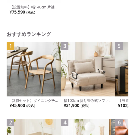
【設置無料】幅140cm 片袖
机 INVENTデスク インベント
¥75,590
(税込)
スチールデスク オフィスデス
ク 配線機能付き オールロッ
ク機構 TKG-D147 コクヨ
おすすめランキング
1
3
5
【2脚セット】ダイニングチ
幅100cm 折り畳み式ソファ
【設置無料
ェア 木製 LUGA 肘付き チェ
ベッド コンパクト リクライ
チンカウ
¥45,900
¥31,900
¥102,00
(税込)
(税込)
ア 天然木 リビング椅子 板座
ニング カウチスタイル 省ス
板 引き出
食卓椅子 おしゃれ ウッドチ
ペース ファブリック
箱スペース
ェア アッシュ 和モダン ナチ
ンジ台 キ
ュラル ブラウン 完成品
れ ウッデ
2
4
6
ル グレー