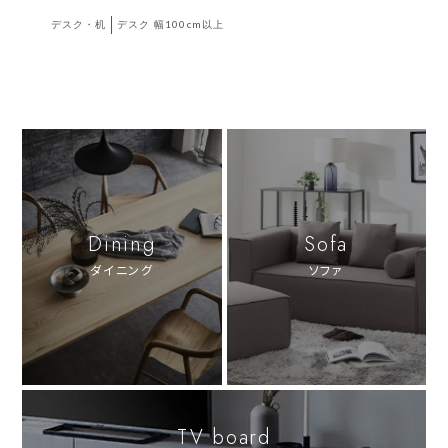
デスク・机
デスク 幅100cm以上
Dining
Sofa
ダイニング
ソファ
TV board