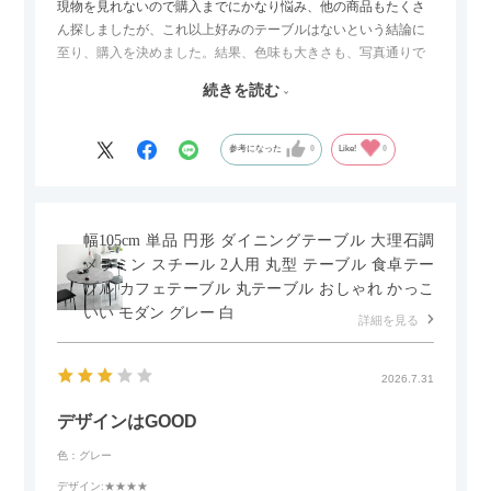
現物を見れないので購入までにかなり悩み、他の商品もたくさ
ん探しましたが、これ以上好みのテーブルはないという結論に
至り、購入を決めました。結果、色味も大きさも、写真通りで
した。とても満足です！
続きを読む
セラミック天板が思った以上に滑りが良く、汚れも拭きやすい
ですがお皿もよく滑り…使い慣れるまでは少し気を付けなくて
はいけないかもしれません。天板が冷たいので冬にどうなるの
参考になった
0
Like!
0
かなというのも気になります。
幅105cm 単品 円形 ダイニングテーブル 大理石調
メラミン スチール 2人用 丸型 テーブル 食卓テー
ブル カフェテーブル 丸テーブル おしゃれ かっこ
いい モダン グレー 白
詳細を見る
2026.7.31
デザインはGOOD
色：グレー
デザイン
:★★★★