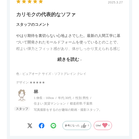
2025.3.27
カリモクの代表的なソファ
スタッフのコメント
やはり期待を裏切らない心地よさでした。最新の人間工学に基
づいて開発されたモールドフォームを使っているとのことで、
程よい弾力とフィット感があり、体がしっかり支えられる感じ
がします。長時間座っていても疲れにくいので、リビングでの
続きを読む
リラックスタイムによさそうでした。回転タイプなので、個人
的には狭いスペースでも立ち上がりがしやすい点が良かったで
色：ピュアオーク
サイズ：ソフトグレイン クレイ
す。
デザイン
:★★★★★
林
1:伸長：169cm
年代:
30代
性別:
男性
住まい:
賃貸マンション
都道府県:
千葉県
写真撮影をするのが趣味の動画・撮影スタッフ。
参考になった
0
Like!
0