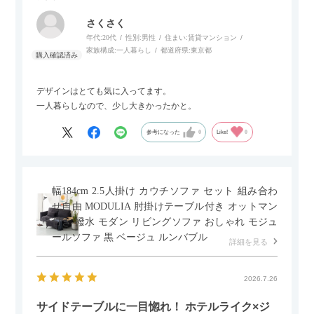
さくさく
年代:
20代
性別:
男性
住まい:
賃貸マンション
家族構成:
一人暮らし
都道府県:
東京都
デザインはとても気に入ってます。
一人暮らしなので、少し大きかったかと。
参考になった
0
Like!
0
幅184cm 2.5人掛け カウチソファ セット 組み合わ
せ自由 MODULIA 肘掛けテーブル付き オットマン
付き 撥水 モダン リビングソファ おしゃれ モジュ
ールソファ 黒 ベージュ ルンバブル
詳細を見る
2026.7.26
サイドテーブルに一目惚れ！ ホテルライク×ジ