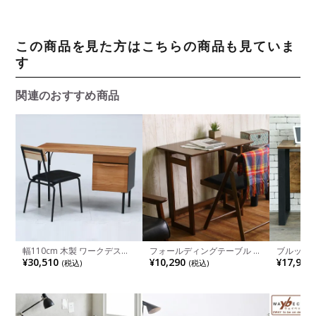
この商品を見た方はこちらの商品も見ていま
す
関連のおすすめ商品
幅110cm 木製 ワークデスク
フォールディングテーブル ミ
ブルック
レアル 収納付き デスク 引き
ラン コンパクト ワークデス
パソコン
¥30,510
¥10,290
¥17,980
(税込)
(税込)
出し付き パソコンデスク 片
ク シンプルデザイン 幅700×
幅900×奥
袖 机 おしゃれ シンプル ブル
奥行450×高さ690mm 完成品
FBR-0002
ックリンスタイル ブラウン
リビング リモートワーク