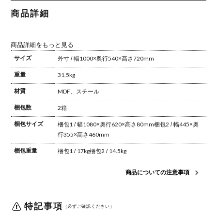
しゃれ シン
プル ブルッ
商品詳細
クリンスタ
イル ブラウ
ン リビング
リモートワ
ーク
商品詳細をもっと見る
サイズ
外寸 / 幅1000×奥行540×高さ720mm
重量
31.5kg
材質
MDF、スチール
梱包数
2箱
梱包サイズ
梱包1 / 幅1080×奥行620×高さ80mm
梱包2 / 幅445×奥
行355×高さ460mm
梱包重量
梱包1 / 17kg
梱包2 / 14.5kg
商品についての注意事項
特記事項
（必ずご確認ください）