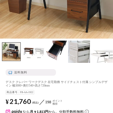
送料無料
デスク クレバー ワークデスク 在宅勤務 サイドチェスト付属 シンプルデザ
イン 幅1000×奥行540×高さ720mm
商品番号
FB-AA-1922
21,760
¥
ポイント
198
税込
獲得
なら
月々1,813円
から。分割手数料無料