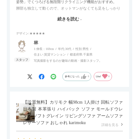
姿勢」でくつろげる無段階リクライニング機能がおすすめ。
脚部も独立して動くので、オットマンがなくても足をしっかり
伸ばせたり、スイッチ部分にはUSBポートもついているので、
続きを読む
スマホやタブレットを充電しながらリラックスできるのが嬉し
いポイント。
デザイン
:★★★★★
個人的にはコードレス＆充電式なので、コンセントの場所を気
林
にせず、好きな場所に置けるのが画期的に感じました。
1:伸長：169cm
年代:
30代
性別:
男性
住まい:
賃貸マンション
都道府県:
千葉県
写真撮影をするのが趣味の動画・撮影スタッフ。
参考になった
0
Like!
0
【設置無料】カリモク 幅98cm 1人掛け 回転ソファ
日本製 本革張り ハイバック ソファ モールドウレ
タン ソフトグレイン リビングソファ アームソファ
レザーソファ おしゃれ karimoku
詳細を見る