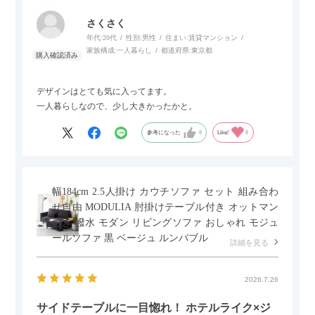
さくさく
年代:
20代
性別:
男性
住まい:
賃貸マンション
家族構成:
一人暮らし
都道府県:
東京都
デザインはとても気に入ってます。
一人暮らしなので、少し大きかったかと。
参考になった
0
Like!
0
幅184cm 2.5人掛け カウチソファ セット 組み合わ
せ自由 MODULIA 肘掛けテーブル付き オットマン
付き 撥水 モダン リビングソファ おしゃれ モジュ
ールソファ 黒 ベージュ ルンバブル
詳細を見る
2026.7.26
サイドテーブルに一目惚れ！ ホテルライク×ジ