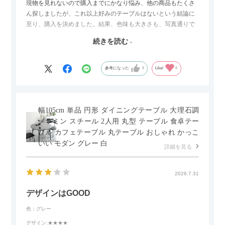
現物を見れないので購入までにかなり悩み、他の商品もたくさ
ん探しましたが、これ以上好みのテーブルはないという結論に
至り、購入を決めました。結果、色味も大きさも、写真通りで
した。とても満足です！
続きを読む
セラミック天板が思った以上に滑りが良く、汚れも拭きやすい
ですがお皿もよく滑り…使い慣れるまでは少し気を付けなくて
はいけないかもしれません。天板が冷たいので冬にどうなるの
参考になった
0
Like!
0
かなというのも気になります。
幅105cm 単品 円形 ダイニングテーブル 大理石調
メラミン スチール 2人用 丸型 テーブル 食卓テー
ブル カフェテーブル 丸テーブル おしゃれ かっこ
いい モダン グレー 白
詳細を見る
2026.7.31
デザインはGOOD
色：グレー
デザイン
:★★★★