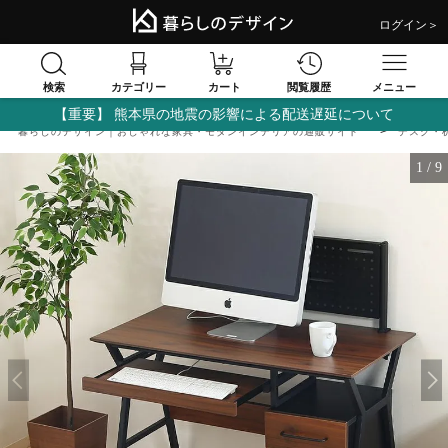
ログイン＞
検索
閲覧履歴
カテゴリー
カート
メニュー
【重要】 熊本県の地震の影響による配送遅延について
暮らしのデザイン｜おしゃれな家具・モダンインテリアの通販サイト
デスク・
1
/
9