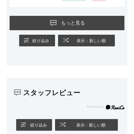
す。
黒いスチール脚のおかげで抜け感があり、見た目が重たくなら
ないのもお気に入りのポイントです。さらに、わが家はソファ
もっと見る
の後ろ側を通ることも多い間取りなので、背面まできれいに仕
上げられているデザインも気に入っています。どの角度から見
ても美しく、空間の印象を損ないません。
絞り込み
表示：新しい順
カラーはベージュとグレージュの中間のような絶妙な色味で、
わが家のホテルライク×ジャパンディのインテリアにも自然にな
じみました。
子どもがいるので、撥水加工で汚れに強い生地なのもとても助
かっています。気兼ねなく使える安心感があります。
スタッフレビュー
また、カウチのように足を伸ばしてくつろげるスタイルが理想
だったので、それが叶って大満足です。オットマンは自由に動
かせるため、普段はカウチとして使い、来客時には離してスツ
ールとして使えるなど、使い勝手の良さも魅力だと感じていま
す。
絞り込み
表示：新しい順