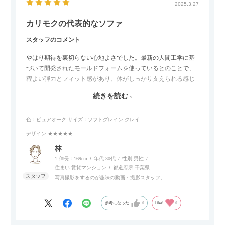
2025.3.27
カリモクの代表的なソファ
スタッフのコメント
やはり期待を裏切らない心地よさでした。最新の人間工学に基
づいて開発されたモールドフォームを使っているとのことで、
程よい弾力とフィット感があり、体がしっかり支えられる感じ
がします。長時間座っていても疲れにくいので、リビングでの
続きを読む
リラックスタイムによさそうでした。回転タイプなので、個人
的には狭いスペースでも立ち上がりがしやすい点が良かったで
色：ピュアオーク
サイズ：ソフトグレイン クレイ
す。
デザイン
:★★★★★
林
1:伸長：169cm
年代:
30代
性別:
男性
住まい:
賃貸マンション
都道府県:
千葉県
写真撮影をするのが趣味の動画・撮影スタッフ。
参考になった
0
Like!
0