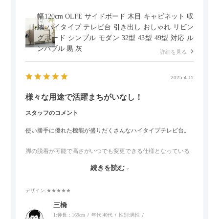
幅120cm OLFE サイドボード 木目 キャビネット 収
納 ハイタイプ テレビ台 引き出し おしゃれ リビン
グボード シンプル モダン 32型 43型 49型 対応 ル
ンバブル 黒 灰
詳細を見る
2025.4.11
様々な用途で活躍まちがいなし！
スタッフのコメント
使い勝手に優れた機能が盛りだくさんなハイタイプテレビ台。
脚の脱着が可能で高さがいつでも変更できる仕様となっている
ので、リビングダイニングからベッドルームまで多目的な場面
続きを読む
でご使用いただけます。
デザイン
:★★★★★
また、補助テーブルとして使用可能なスライドテーブルや収納
内部にもプリンターなどが置けるスライド棚板がついているの
三橋
でテレビ台以外にもオフィスなどでの収納家具やリビングでの
1:伸長：169cm
年代:
40代
性別:
男性