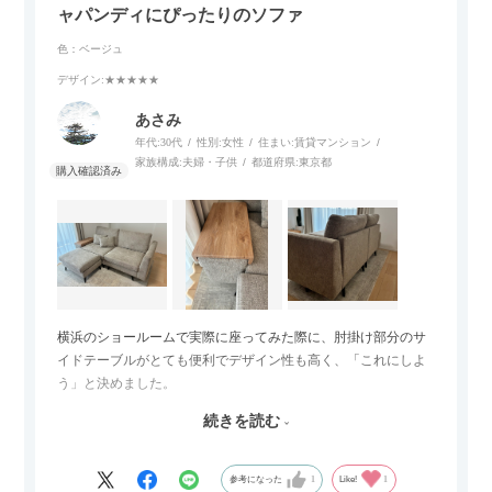
ャパンディにぴったりのソファ
色：ベージュ
デザイン
:★★★★★
あさみ
年代:
30代
性別:
女性
住まい:
賃貸マンション
家族構成:
夫婦・子供
都道府県:
東京都
横浜のショールームで実際に座ってみた際に、肘掛け部分のサ
イドテーブルがとても便利でデザイン性も高く、「これにしよ
う」と決めました。
続きを読む
サイズは2.5人掛けですが、幅184cmとコンパクトなので圧迫感
がなく、わが家にはちょうど良いサイズ感でした。200cmのラ
グとのバランスもぴったりで、リビング全体がすっきり見えま
参考になった
1
Like!
1