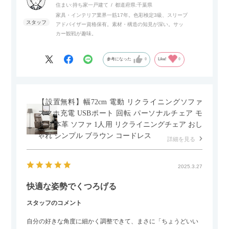
サイドボードとして多目的な用途に対応しています。
住まい:
持ち家一戸建て
都道府県:
千葉県
家具・インテリア業界一筋17年。色彩検定3級、スリープ
アドバイザー資格保有。素材・構造の知見が深い。サッ
また、扉は横方向へのスライド式となっているので開閉時のス
カー観戦が趣味。
ペースを最小限に抑えられ、省スペースでご利用いただけるの
もポイントです！
参考になった
0
Like!
0
【設置無料】幅72cm 電動 リクライニングソファ
スマホ充電 USBポート 回転 パーソナルチェア モ
ダン 本革 ソファ 1人用 リクライニングチェア おし
ゃれ シンプル ブラウン コードレス
詳細を見る
2025.3.27
快適な姿勢でくつろげる
スタッフのコメント
自分の好きな角度に細かく調整できて、まさに「ちょうどいい