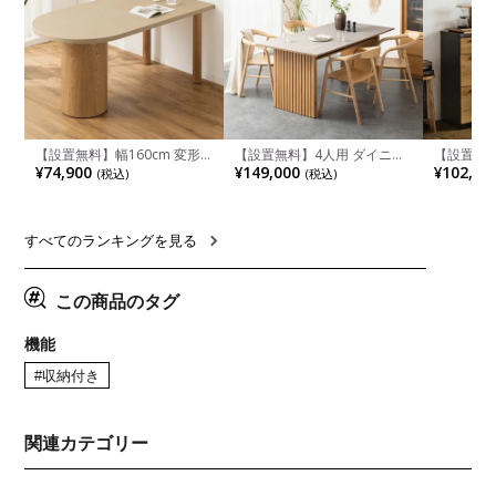
【設置無料】幅160cm 変形
【設置無料】4人用 ダイニン
【設置無料
半円 ダイニングテーブル モ
グテーブルセット 5点 LUGA
チンカウ
¥74,900
¥149,000
¥102,00
(税込)
(税込)
ルタル風 LENAS コンクリー
セラミックテーブル おしゃれ
板 引き出
ト調 木脚 北欧モダン テーブ
ダイニングチェア 和モダン
箱スペース
ル 4人 食卓テーブル おしゃれ
ナチュラル ブラウン(幅
ンジ台 キ
ナチュラルモダン 韓国インテ
165cm 食卓テーブル×1 食卓
れ ウッデ
リア風 グレージュ
椅子×4)
ル グレー
すべてのランキングを見る
この商品のタグ
機能
#収納付き
関連カテゴリー