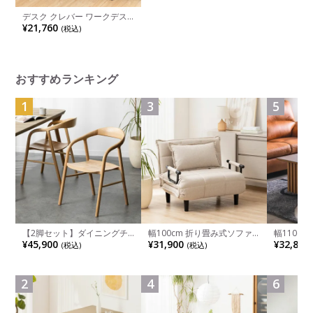
デスク クレバー ワークデス
ク 在宅勤務 サイドチェスト
¥21,760
(税込)
付属 シンプルデザイン 幅
1000×奥行540×高さ720mm
おすすめランキング
1
3
5
【2脚セット】ダイニングチ
幅100cm 折り畳み式ソファ
幅110cm
ェア 木製 LUGA 肘付き チェ
ベッド コンパクト リクライ
木目調 リ
¥45,900
¥31,900
¥32,800
(税込)
(税込)
ア 天然木 リビング椅子 板座
ニング カウチスタイル 省ス
付き 長方
食卓椅子 おしゃれ ウッドチ
ペース ファブリック
ブル おし
ェア アッシュ 和モダン ナチ
ブル 格子
ュラル ブラウン 完成品
レー ナチ
2
4
6