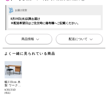
お届け目安
8月19日(水)以降お届け
※配送希望日はご注文時に備考欄へご記載ください。
商品情報
配送について
よく一緒に見られている商品
幅110cm 木
製 ワークデ
スク レアル
30,510
¥
収納付き デ
税込
スク 引き出
し付き パソ
コンデスク
片袖 机 お