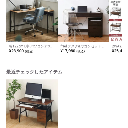
幅122cm L字 パソコンデスク
friel デスク&ワゴンセット パ
2WAYパ
コンパクト コーナーデスク
ソコンデスク キャスター付き
イプ シェ
¥23,900
¥17,980
¥25,490
(税込)
(税込)
天板 木目調 デスク ワークデ
ワゴン 幅1000×奥行445×高
ーク 幅91
スク シンプル オフィスデス
さ725mm SGT-0125
1500mm 
ク 片袖机 おしゃれ 机 北欧 モ
ダン ナチュラル
最近チェックしたアイテム