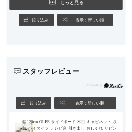
ないのもお気に入りのポイントです。さらに、わが家はソファ
もっと見る
の後ろ側を通ることも多い間取りなので、背面まできれいに仕
上げられているデザインも気に入っています。どの角度から見
ても美しく、空間の印象を損ないません。
絞り込み
表示：新しい順
カラーはベージュとグレージュの中間のような絶妙な色味で、
わが家のホテルライク×ジャパンディのインテリアにも自然にな
じみました。
子どもがいるので、撥水加工で汚れに強い生地なのもとても助
かっています。気兼ねなく使える安心感があります。
スタッフレビュー
また、カウチのように足を伸ばしてくつろげるスタイルが理想
だったので、それが叶って大満足です。オットマンは自由に動
かせるため、普段はカウチとして使い、来客時には離してスツ
ールとして使えるなど、使い勝手の良さも魅力だと感じていま
す。
絞り込み
表示：新しい順
幅120cm OLFE サイドボード 木目 キャビネット 収
納 ハイタイプ テレビ台 引き出し おしゃれ リビン