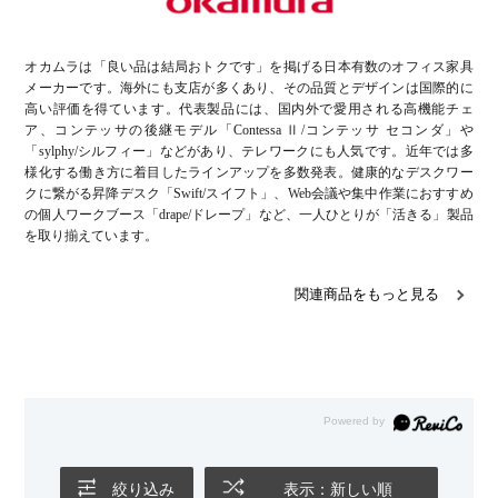
オカムラは「良い品は結局おトクです」を掲げる日本有数のオフィス家具
メーカーです。海外にも支店が多くあり、その品質とデザインは国際的に
高い評価を得ています。代表製品には、国内外で愛用される高機能チェ
ア、コンテッサの後継モデル「Contessa Ⅱ/コンテッサ セコンダ」や
「sylphy/シルフィー」などがあり、テレワークにも人気です。近年では多
様化する働き方に着目したラインアップを多数発表。健康的なデスクワー
クに繋がる昇降デスク「Swift/スイフト」、Web会議や集中作業におすすめ
の個人ワークブース「drape/ドレープ」など、一人ひとりが「活きる」製品
を取り揃えています。
関連商品をもっと見る
絞り込み
表示：新しい順