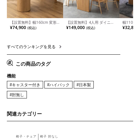
【設置無料】幅160cm 変形
【設置無料】4人用 ダイニン
幅110cm
半円 ダイニングテーブル モ
グテーブルセット 5点 LUGA
木目調 リ
¥74,900
¥149,000
¥32,800
(税込)
(税込)
ルタル風 LENAS コンクリー
セラミックテーブル おしゃれ
付き 長方
ト調 木脚 北欧モダン テーブ
ダイニングチェア 和モダン
ブル おし
ル 4人 食卓テーブル おしゃれ
ナチュラル ブラウン(幅
ブル 格子
ナチュラルモダン 韓国インテ
165cm 食卓テーブル×1 食卓
レー ナチ
リア風 グレージュ
椅子×4)
すべてのランキングを見る
この商品のタグ
機能
#キャスター付き
#ハイバック
#日本製
#肘無し
関連カテゴリー
椅子・チェア
椅子 肘なし