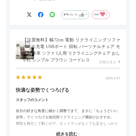
ペースを最小限に抑えられ、省スペースでご利用いただけるの
もポイントです！
参考になった
0
Like!
0
【設置無料】幅72cm 電動 リクライニングソファ
スマホ充電 USBポート 回転 パーソナルチェア モ
ダン 本革 ソファ 1人用 リクライニングチェア おし
ゃれ シンプル ブラウン コードレス
詳細を見る
2025.3.27
快適な姿勢でくつろげる
スタッフのコメント
自分の好きな角度に細かく調整できて、まさに「ちょうどいい
姿勢」でくつろげる無段階リクライニング機能がおすすめ。
脚部も独立して動くので、オットマンがなくても足をしっかり
伸ばせたり、スイッチ部分にはUSBポートもついているので、
続きを読む