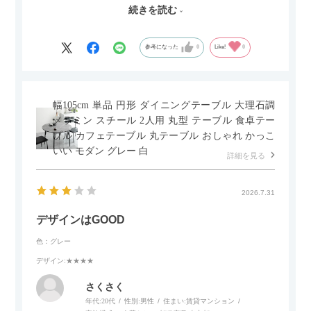
した。とても満足です！
続きを読む
セラミック天板が思った以上に滑りが良く、汚れも拭きやすい
ですがお皿もよく滑り…使い慣れるまでは少し気を付けなくて
はいけないかもしれません。天板が冷たいので冬にどうなるの
参考になった
0
Like!
0
かなというのも気になります。
幅105cm 単品 円形 ダイニングテーブル 大理石調
メラミン スチール 2人用 丸型 テーブル 食卓テー
ブル カフェテーブル 丸テーブル おしゃれ かっこ
いい モダン グレー 白
詳細を見る
2026.7.31
デザインはGOOD
色：グレー
デザイン
:★★★★
さくさく
年代:
20代
性別:
男性
住まい:
賃貸マンション