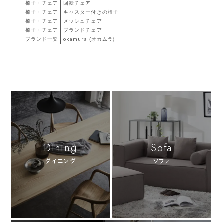
椅子・チェア
回転チェア
椅子・チェア
キャスター付きの椅子
椅子・チェア
メッシュチェア
椅子・チェア
ブランドチェア
ブランド一覧
okamura (オカムラ)
Dining
Sofa
ダイニング
ソファ