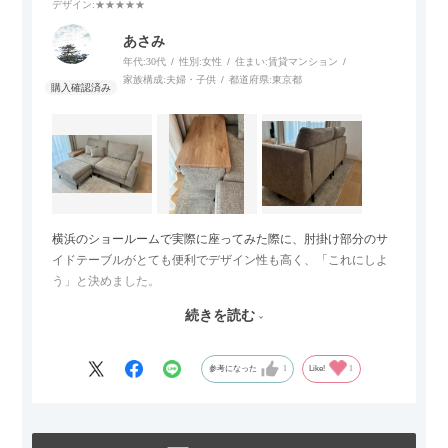
デザイン
:★★★★★
あさみ
年代:
30代
性別:
女性
住まい:
賃貸マンション
家族構成:
夫婦・子供
都道府県:
東京都
横浜のショールームで実際に座ってみた際に、肘掛け部分のサ
イドテーブルがとても便利でデザイン性も高く、「これにしよ
う」と決めました。
続きを読む
サイズは2.5人掛けですが、幅184cmとコンパクトなので圧迫感
がなく、わが家にはちょうど良いサイズ感でした。200cmのラ
グとのバランスもぴったりで、リビング全体がすっきり見えま
参考になった
1
Like!
1
す。
黒いスチール脚のおかげで抜け感があり、見た目が重たくなら