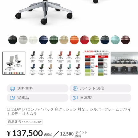
送料無料
ポイント10倍
完成品
日本製
CP35DW | バロン ハイバック 座クッション 肘なし シルバーフレーム ホワイ
トボディ オカムラ
商品番号
OK-CP35DW
137,500
¥
ポイント
12,500
税込
獲得