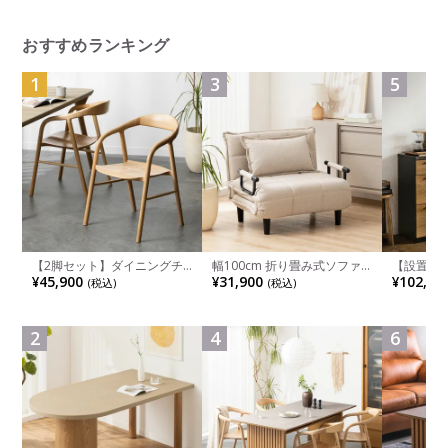
おすすめランキング
1
3
5
【2脚セット】ダイニングチ
幅100cm 折り畳み式ソファ
【設置無料
ェア 木製 LUGA 肘付き チェ
ベッド コンパクト リクライ
チンカウ
¥45,900
¥31,900
¥102,00
(税込)
(税込)
ア 天然木 リビング椅子 板座
ニング カウチスタイル 省ス
板 引き出
食卓椅子 おしゃれ ウッドチ
ペース ファブリック
箱スペース
ェア アッシュ 和モダン ナチ
ンジ台 キ
ュラル ブラウン 完成品
れ ウッデ
2
4
6
ル グレー