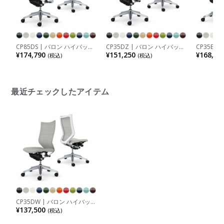
CP85DS | バロン ハイバック
CP35DZ | バロン ハイバック
CP35BZ
座クッション アジャストアー
座クッション 肘なし シルバ
座クッショ
¥174,790
¥151,250
¥168,63
(税込)
(税込)
ム シルバーフレーム ブラッ
ーフレーム ホワイトボディ
シュフレ
クボディ ランバーサポート付
ランバーサポート付 オカムラ
ランバー
き オカムラ
最近チェックしたアイテム
CP35DW | バロン ハイバッ
ク 座クッション 肘なし シル
¥137,500
(税込)
バーフレーム ホワイトボディ
オカムラ