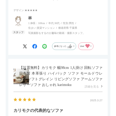
スマホやタブレットを充電しながらリラックスできるのが嬉し
いポイント。
デザイン
:★★★★★
個人的にはコードレス＆充電式なので、コンセントの場所を気
林
にせず、好きな場所に置けるのが画期的に感じました。
1:伸長：169cm
年代:
30代
性別:
男性
住まい:
賃貸マンション
都道府県:
千葉県
写真撮影をするのが趣味の動画・撮影スタッフ。
参考になった
0
Like!
0
【設置無料】カリモク 幅98cm 1人掛け 回転ソファ
日本製 本革張り ハイバック ソファ モールドウレ
タン ソフトグレイン リビングソファ アームソファ
レザーソファ おしゃれ karimoku
詳細を見る
2025.3.27
カリモクの代表的なソファ