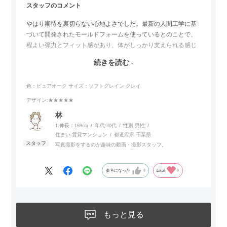
スタッフのコメント
やはり期待を裏切らない心地よさでした。最新の人間工学に基
づいて開発されたモールドフォームを使っているとのことで、
程よい弾力とフィット感があり、体がしっかり支えられる感じ
がします。長時間座っていても疲れにくいので、リビングでの
続きを読む
リラックスタイムによさそうでした。回転タイプなので、個人
的には狭いスペースでも立ち上がりがしやすい点が良かったで
色：ピュアオーク
サイズ：ソフトグレイン クレイ
す。
デザイン
:★★★★★
林
1:伸長：169cm
年代:
30代
性別:
男性
住まい:
賃貸マンション
都道府県:
千葉県
写真撮影をするのが趣味の動画・撮影スタッフ。
参考になった
0
Like!
0
もっと見る