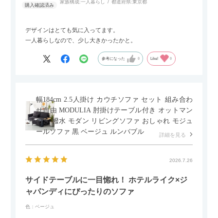
家族構成:
一人暮らし
都道府県:
東京都
デザインはとても気に入ってます。
一人暮らしなので、少し大きかったかと。
参考になった
0
Like!
0
幅184cm 2.5人掛け カウチソファ セット 組み合わ
せ自由 MODULIA 肘掛けテーブル付き オットマン
付き 撥水 モダン リビングソファ おしゃれ モジュ
ールソファ 黒 ベージュ ルンバブル
詳細を見る
2026.7.26
サイドテーブルに一目惚れ！ ホテルライク×ジ
ャパンディにぴったりのソファ
色：ベージュ