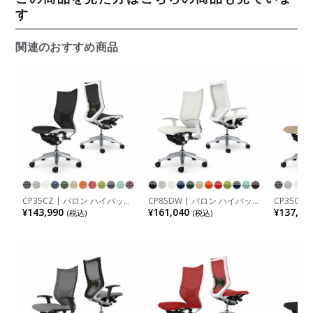
す
関連のおすすめ商品
CP35CZ | バロン ハイバック
CP85DW | バロン ハイバッ
CP35CW
座メッシュ 肘なし シルバー
ク 座クッション アジャスト
座メッシュ
¥143,990
¥161,040
¥137,50
(税込)
(税込)
フレーム ホワイトボディ ラ
アーム シルバーフレーム ホ
フレーム 
ンバーサポート付 オカムラ
ワイトボディ オカムラ
カムラ