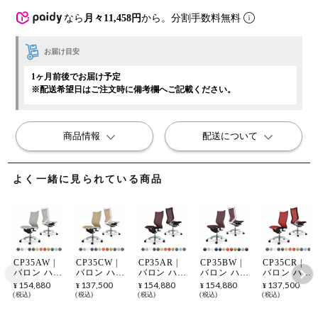
なら
月々11,458円
から。分割手数料無料
お届け目安
1ヶ月前後でお届け予定
※配送希望日はご注文時に備考欄へご記載ください。
商品情報
配送について
よく一緒に見られている商品
CP35AW |
CP35CW |
CP35AR |
CP35BW |
CP35CR |
バロン ハイ
バロン ハイ
バロン ハイ
バロン ハイ
バロン ハイ
バック 座メ
バック 座メ
バック 座メ
バック 座ク
バック 座メ
154,880
137,500
154,880
154,880
137,500
¥
¥
¥
¥
¥
ッシュ 肘な
ッシュ 肘な
ッシュ 肘な
ッション 肘
ッシュ 肘な
税込
税込
税込
税込
税込
し ポリッシ
し シルバー
し ポリッシ
なし ポリッ
し シルバー
ュフレーム
フレーム ホ
ュフレーム
シュフレー
フレーム ブ