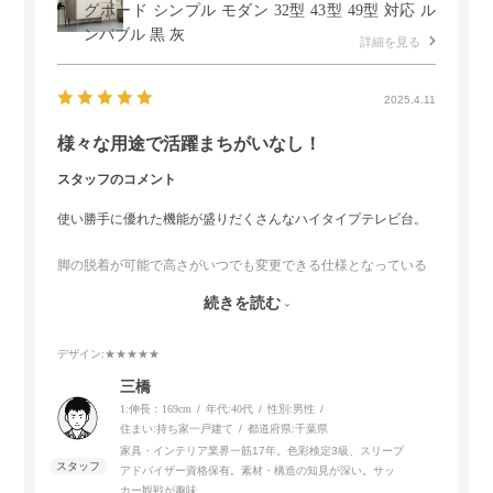
グボード シンプル モダン 32型 43型 49型 対応 ル
ンバブル 黒 灰
詳細を見る
2025.4.11
様々な用途で活躍まちがいなし！
スタッフのコメント
使い勝手に優れた機能が盛りだくさんなハイタイプテレビ台。
脚の脱着が可能で高さがいつでも変更できる仕様となっている
ので、リビングダイニングからベッドルームまで多目的な場面
続きを読む
でご使用いただけます。
デザイン
:★★★★★
また、補助テーブルとして使用可能なスライドテーブルや収納
内部にもプリンターなどが置けるスライド棚板がついているの
三橋
でテレビ台以外にもオフィスなどでの収納家具やリビングでの
1:伸長：169cm
年代:
40代
性別:
男性
サイドボードとして多目的な用途に対応しています。
住まい:
持ち家一戸建て
都道府県:
千葉県
家具・インテリア業界一筋17年。色彩検定3級、スリープ
アドバイザー資格保有。素材・構造の知見が深い。サッ
また、扉は横方向へのスライド式となっているので開閉時のス
カー観戦が趣味。