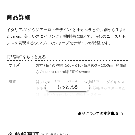
ホワイトボ
ワイトボデ
ブラックボ
ム ホワイト
ラックボデ
ディ オカム
ィ オカムラ
ディ オカム
ボディ オカ
ィ オカムラ
ラ
ラ
ムラ
商品詳細
イタリアの"ジウジアーロ・デザイン"とオカムラとの共創から生まれ
たbaron。
美しいスタイリングと機能性に加えて、時代のニーズとセ
ンスを表現するシンプルでシャープなデザインが特徴です。
商品詳細をもっと見る
サイズ
外寸 / 幅495×奥行560～610×高さ953～1053mm
座面高
さ / 415～515mm
脚 / 直径696mm
材質
背フレーム / アルミダイキャスト
脚 / アルミダイキャス
ト
キャスター / 直径60mmナイロン双輪キャスターまた
は、直径60mmウレタン双輪キャスター
座面タイプ
クッション
商品についての注意事項
キャスタータ
ナイロンキャスターまたは、ウレタンキャスターの2種
イプ
類からお選びください。
※ウレタンキャスターでのご注
文の場合、受注生産品となりますので、メールでの納期
特記事項
確定後の
変更は不可
となります。
（必ずご確認ください）