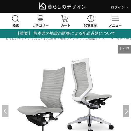
ログイン＞
検索
閲覧履歴
カテゴリー
カート
メニュー
【重要】 熊本県の地震の影響による配送遅延について
暮らしのデザイン｜おしゃれな家具・モダンインテリアの通販サイト
椅子・チ
1
/
17