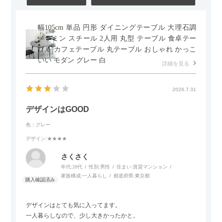
幅105cm 単品 円形 ダイニングテーブル 大理石調
メラミン スチール 2人用 丸型 テーブル 食卓テー
ブル カフェテーブル 丸テーブル おしゃれ かっこ
いい モダン グレー 白
詳細を見る
2026.7.31
デザインはGOOD
色：グレー
デザイン
:★★★★
さくさく
年代:
20代
性別:
男性
住まい:
賃貸マンション
家族構成:
一人暮らし
都道府県:
東京都
デザインはとても気に入ってます。
一人暮らしなので、少し大きかったかと。