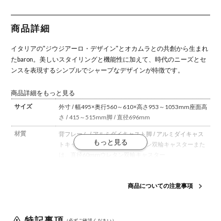
ホワイトボ
ワイトボデ
ブラックボ
ム ホワイト
ラックボデ
ディ オカム
ィ オカムラ
ディ オカム
ボディ オカ
ィ オカムラ
ラ
ラ
ムラ
商品詳細
イタリアの"ジウジアーロ・デザイン"とオカムラとの共創から生まれ
たbaron。
美しいスタイリングと機能性に加えて、時代のニーズとセ
ンスを表現するシンプルでシャープなデザインが特徴です。
商品詳細をもっと見る
サイズ
外寸 / 幅495×奥行560～610×高さ953～1053mm
座面高
さ / 415～515mm
脚 / 直径696mm
材質
背フレーム / アルミダイキャスト
脚 / アルミダイキャス
ト
キャスター / 直径60mmナイロン双輪キャスターまた
は、直径60mmウレタン双輪キャスター
座面タイプ
クッション
商品についての注意事項
キャスタータ
ナイロンキャスターまたは、ウレタンキャスターの2種
イプ
類からお選びください。
※ウレタンキャスターでのご注
文の場合、受注生産品となりますので、メールでの納期
特記事項
確定後の
変更は不可
となります。
（必ずご確認ください）