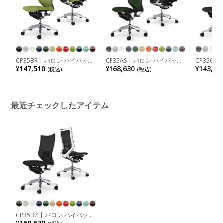
CP35BR | バロン ハイバック
CP35AS | バロン ハイバック
CP35CZ
座クッション 肘なし ポリッ
座メッシュ 肘なし ポリッシ
座メッシュ
¥147,510
¥168,630
¥143,99
(税込)
(税込)
シュフレーム ブラックボディ
ュフレーム ブラックボディ
フレーム 
オカムラ
ランバーサポート付 オカムラ
ンバーサ
最近チェックしたアイテム
CP35BZ | バロン ハイバック
座クッション 肘なし ポリッ
¥168,630