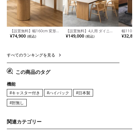
【設置無料】幅160cm 変形
【設置無料】4人用 ダイニン
幅110cm
半円 ダイニングテーブル モ
グテーブルセット 5点 LUGA
木目調 リ
¥74,900
¥149,000
¥32,800
(税込)
(税込)
ルタル風 LENAS コンクリー
セラミックテーブル おしゃれ
付き 長方
ト調 木脚 北欧モダン テーブ
ダイニングチェア 和モダン
ブル おし
ル 4人 食卓テーブル おしゃれ
ナチュラル ブラウン(幅
ブル 格子
ナチュラルモダン 韓国インテ
165cm 食卓テーブル×1 食卓
レー ナチ
リア風 グレージュ
椅子×4)
すべてのランキングを見る
この商品のタグ
機能
#キャスター付き
#ハイバック
#日本製
#肘無し
関連カテゴリー