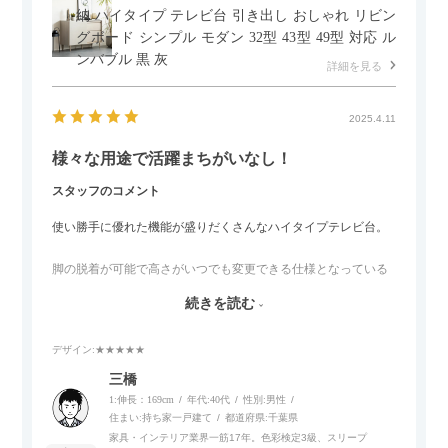
納 ハイタイプ テレビ台 引き出し おしゃれ リビン
グボード シンプル モダン 32型 43型 49型 対応 ル
ンバブル 黒 灰
詳細を見る
2025.4.11
様々な用途で活躍まちがいなし！
スタッフのコメント
使い勝手に優れた機能が盛りだくさんなハイタイプテレビ台。
脚の脱着が可能で高さがいつでも変更できる仕様となっている
ので、リビングダイニングからベッドルームまで多目的な場面
続きを読む
でご使用いただけます。
デザイン
:★★★★★
また、補助テーブルとして使用可能なスライドテーブルや収納
内部にもプリンターなどが置けるスライド棚板がついているの
三橋
でテレビ台以外にもオフィスなどでの収納家具やリビングでの
1:伸長：169cm
年代:
40代
性別:
男性
サイドボードとして多目的な用途に対応しています。
住まい:
持ち家一戸建て
都道府県:
千葉県
家具・インテリア業界一筋17年。色彩検定3級、スリープ