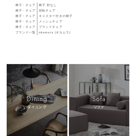
椅子・チェア
椅子 肘なし
椅子・チェア
回転チェア
椅子・チェア
キャスター付きの椅子
椅子・チェア
メッシュチェア
椅子・チェア
ブランドチェア
ブランド一覧
okamura (オカムラ)
Dining
Sofa
ダイニング
ソファ