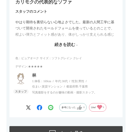
カリモクの代表的なソファ
スタッフのコメント
やはり期待を裏切らない心地よさでした。最新の人間工学に基
づいて開発されたモールドフォームを使っているとのことで、
程よい弾力とフィット感があり、体がしっかり支えられる感じ
がします。長時間座っていても疲れにくいので、リビングでの
続きを読む
リラックスタイムによさそうでした。回転タイプなので、個人
的には狭いスペースでも立ち上がりがしやすい点が良かったで
色：ピュアオーク
サイズ：ソフトグレイン クレイ
す。
デザイン
:★★★★★
林
1:伸長：169cm
年代:
30代
性別:
男性
住まい:
賃貸マンション
都道府県:
千葉県
写真撮影をするのが趣味の動画・撮影スタッフ。
参考になった
0
Like!
0