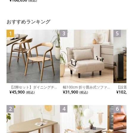
(税込)
シュフレーム ホワイトボディ
ランバーサポート付 オカムラ
おすすめランキング
1
3
5
【2脚セット】ダイニングチ
幅100cm 折り畳み式ソファ
【設置無料
ェア 木製 LUGA 肘付き チェ
ベッド コンパクト リクライ
チンカウ
¥45,900
¥31,900
¥102,00
(税込)
(税込)
ア 天然木 リビング椅子 板座
ニング カウチスタイル 省ス
板 引き出
食卓椅子 おしゃれ ウッドチ
ペース ファブリック
箱スペース
ェア アッシュ 和モダン ナチ
ンジ台 キ
ュラル ブラウン 完成品
れ ウッデ
2
4
6
ル グレー