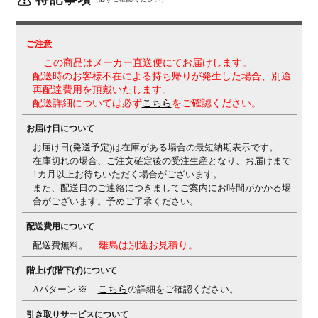
機能
・アンクルチルトリクライニング(リクライニング角度
23度・任意位置固定可・強弱調整可)
くるぶしの動き
ご注意
を中心として背と座がシンクロしてスライドします。
・
この商品はメーカー直送便にてお届けします。
座面高さ調節(上下100mm)
・座面奥行き調整(前後
配送時のお客様不在による持ち帰りが発生した場合、別途
50mm)
再配達費用を頂戴いたします。
配送詳細については必ず
こちら
をご確認ください。
生産国
日本
お届け日について
保証について
1～8年保証(部位により保証期間が変わります)
※社団法
人日本オフィス家具協会(JOIFA)規定に基づく
※詳しく
お届け日(発送予定)は在庫がある場合の最短納期表示です。
は
こちら
の保証ページをご確認ください。
在庫切れの場合、ご注文確定後の受注生産となり、お届けまで
1カ月以上お待ちいただく場合がございます。
変更点
張地：モール糸入りで光沢感のある織物 ⇒ 落ち着いた
また、配送日のご連絡につきましてご案内にお時間がかかる場
光沢で透明感がある織物 に変更
カラー名：オレンジ ⇒
合がございます。予めご了承ください。
オレンジレッド 張地変更に伴い名称変更
(変更日：ブラ
配送費用について
ック 2024年5月1日、その他カラー 2025年1月より順
次)
配送費無料。
離島は別途お見積り。
備考
・スタンダードメッシュ
適度な弾力性と優れた通気性
階上げ(階下げ)について
により、長時間でも快適な座り心地を実現します。
・ラ
Aパターン ※
こちら
の詳細をご確認ください。
ンバーサポート付き(上下5段階(50mm)調節可能)
・グリ
ーン購入法適合商品
引き取りサービスについて