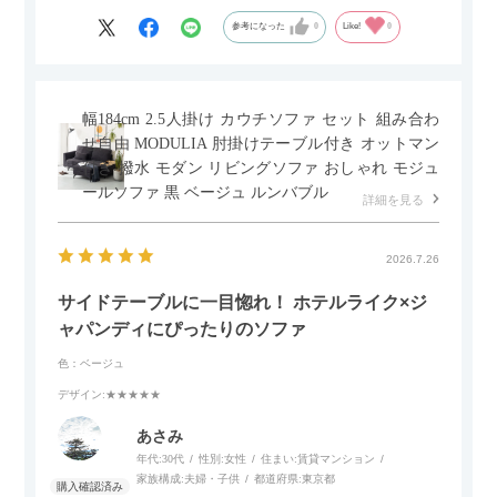
参考になった
0
Like!
0
幅184cm 2.5人掛け カウチソファ セット 組み合わ
せ自由 MODULIA 肘掛けテーブル付き オットマン
付き 撥水 モダン リビングソファ おしゃれ モジュ
ールソファ 黒 ベージュ ルンバブル
詳細を見る
2026.7.26
サイドテーブルに一目惚れ！ ホテルライク×ジ
ャパンディにぴったりのソファ
色：ベージュ
デザイン
:★★★★★
あさみ
年代:
30代
性別:
女性
住まい:
賃貸マンション
家族構成:
夫婦・子供
都道府県:
東京都