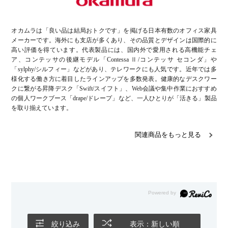
オカムラは「良い品は結局おトクです」を掲げる日本有数のオフィス家具
メーカーです。海外にも支店が多くあり、その品質とデザインは国際的に
高い評価を得ています。代表製品には、国内外で愛用される高機能チェ
ア、コンテッサの後継モデル「Contessa Ⅱ/コンテッサ セコンダ」や
「sylphy/シルフィー」などがあり、テレワークにも人気です。近年では多
様化する働き方に着目したラインアップを多数発表。健康的なデスクワー
クに繋がる昇降デスク「Swift/スイフト」、Web会議や集中作業におすすめ
の個人ワークブース「drape/ドレープ」など、一人ひとりが「活きる」製品
を取り揃えています。
関連商品をもっと見る
絞り込み
表示：新しい順