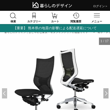
ログイン＞
検索
閲覧履歴
カテゴリー
カート
メニュー
【重要】 熊本県の地震の影響による配送遅延について
暮らしのデザイン｜おしゃれな家具・モダンインテリアの通販サイト
椅子・チ
1
/
17