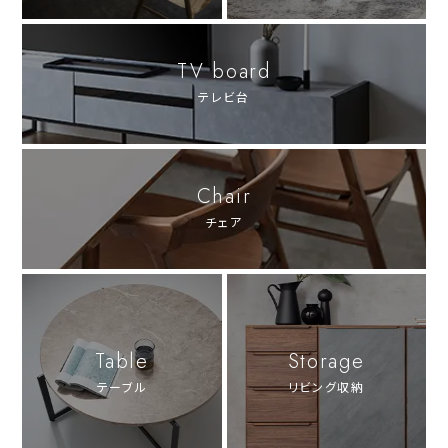
TV board
テレビ台
Chair
チェア
Table
Storage
テーブル
リビング収納