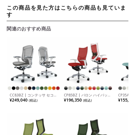
この商品を見た方はこちらの商品も見ていま
す
関連のおすすめ商品
CC83BZ | コンテッサ セコン
CP85BZ | バロン ハイバック
CP35AZ
ダ ハイバック 座クッション
座クッション アジャストアー
座メッシュ
¥249,040
¥196,350
¥155,76
(税込)
(税込)
アジャストアーム ポリッシュ
ム ポリッシュフレーム ホワ
ュフレー
フレーム ホワイトボディ ラ
イトボディ ランバーサポート
ランバー
ンバーサポート付き オカムラ
付き オカムラ