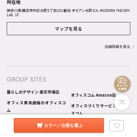
所在地
神奈川県横浜市中区元町5丁⽬201番地 オセアン元町ビル MODERN THEORY
Lab. 1F
マップを見る
店舗詳細を見る
GROUP SITES
暮らしのデザイン 楽天市場店
オフィスコム Amazon店
オフィス家具通販のオフィスコ
オフィスづくりサービス オフィ
ム
スコム
オフィスコム 楽天市場店
オフィスコム 見積り比較 Pro
カラー／仕様を選ぶ
オフィスコム Yahoo!ショッピン