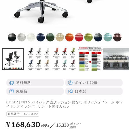
送料無料
ポイント10倍
完成品
日本製
CP35BZ | バロン ハイバック 座クッション 肘なし ポリッシュフレーム ホワ
イトボディ ランバーサポート付 オカムラ
商品番号
OK-CP35BZ
168,630
¥
ポイント
15,330
税込
獲得