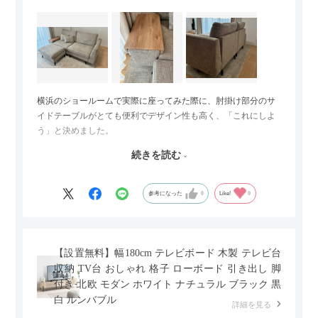
横浜のショールームで実際に座ってみた際に、肘掛け部分のサ
イドテーブルがとても便利でデザイン性も高く、「これにしよ
う」と決めました。
続きを読む
サイズは2.5人掛けですが、幅184cmとコンパクトなので圧迫感
がなく、わが家にはちょうど良いサイズ感でした。200cmのラ
グとのバランスもぴったりで、リビング全体がすっきり見えま
参考になった
0
Like!
0
す。
黒いスチール脚のおかげで抜け感があり、見た目が重たくなら
ないのもお気に入りのポイントです。さらに、わが家はソファ
【設置無料】幅180cm テレビボード 木製 テレビ台
の後ろ側を通ることも多い間取りなので、背面まできれいに仕
収納 TV台 おしゃれ 格子 ローボード 引き出し 脚
上げられているデザインも気に入っています。どの角度から見
付き 北欧 モダン ホワイト ナチュラル ブラック 黒
ても美しく、空間の印象を損ないません。
白 ルンバブル
詳細を見る