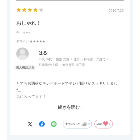
カラーはベージュとグレージュの中間のような絶妙な色味で、
わが家のホテルライク×ジャパンディのインテリアにも自然にな
2026.7.25
じみました。
おしゃれ！
子どもがいるので、撥水加工で汚れに強い生地なのもとても助
色：オーク
かっています。気兼ねなく使える安心感があります。
デザイン
:★★★★★
また、カウチのように足を伸ばしてくつろげるスタイルが理想
はる
だったので、それが叶って大満足です。オットマンは自由に動
年代:
60代
性別:
女性
住まい:
持ち家一戸建て
かせるため、普段はカウチとして使い、来客時には離してスツ
家族構成:
夫婦
都道府県:
埼玉県
ールとして使えるなど、使い勝手の良さも魅力だと感じていま
す。
とてもお洒落なテレビボードでテレビ回りがスッキリしまし
た。
気に入ってます！
ただひとつ残念だったのは
続きを読む
Blu-rayレコーダーをボードの扉にしまったところリモコンが閉
めたままでは反応してくれませんでした
なので星4つにします
参考になった
0
Like!
0