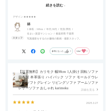
伸ばせたり、スイッチ部分にはUSBポートもついているので、
続きを読む
スマホやタブレットを充電しながらリラックスできるのが嬉し
いポイント。
デザイン
:★★★★★
個人的にはコードレス＆充電式なので、コンセントの場所を気
林
にせず、好きな場所に置けるのが画期的に感じました。
1:伸長：169cm
年代:
30代
性別:
男性
住まい:
賃貸マンション
都道府県:
千葉県
写真撮影をするのが趣味の動画・撮影スタッフ。
参考になった
0
Like!
0
【設置無料】カリモク 幅98cm 1人掛け 回転ソファ
日本製 本革張り ハイバック ソファ モールドウレ
タン ソフトグレイン リビングソファ アームソファ
レザーソファ おしゃれ karimoku
詳細を見る
2025.3.27