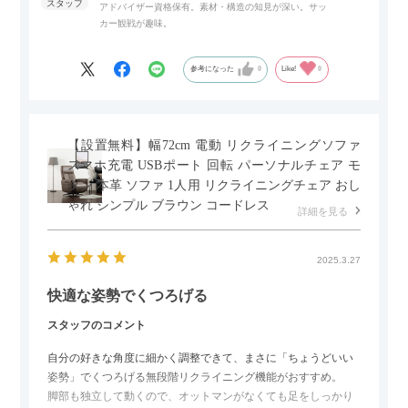
アドバイザー資格保有。素材・構造の知見が深い。サッ
また、扉は横方向へのスライド式となっているので開閉時のス
カー観戦が趣味。
ペースを最小限に抑えられ、省スペースでご利用いただけるの
もポイントです！
参考になった
0
Like!
0
【設置無料】幅72cm 電動 リクライニングソファ
スマホ充電 USBポート 回転 パーソナルチェア モ
ダン 本革 ソファ 1人用 リクライニングチェア おし
ゃれ シンプル ブラウン コードレス
詳細を見る
2025.3.27
快適な姿勢でくつろげる
スタッフのコメント
自分の好きな角度に細かく調整できて、まさに「ちょうどいい
姿勢」でくつろげる無段階リクライニング機能がおすすめ。
脚部も独立して動くので、オットマンがなくても足をしっかり