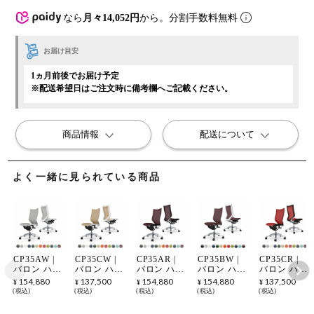
なら
月々14,052円
から。分割手数料無料
お届け目安
1ヵ月前後でお届け予定
※配送希望日はご注文時に備考欄へご記載ください。
商品情報
配送について
よく一緒に見られている商品
CP35AW |
CP35CW |
CP35AR |
CP35BW |
CP35CR |
バロン ハイ
バロン ハイ
バロン ハイ
バロン ハイ
バロン ハイ
バック 座メ
バック 座メ
バック 座メ
バック 座ク
バック 座メ
154,880
137,500
154,880
154,880
137,500
¥
¥
¥
¥
¥
ッシュ 肘な
ッシュ 肘な
ッシュ 肘な
ッション 肘
ッシュ 肘な
税込
税込
税込
税込
税込
し ポリッシ
し シルバー
し ポリッシ
なし ポリッ
し シルバー
ュフレーム
フレーム ホ
ュフレーム
シュフレー
フレーム ブ