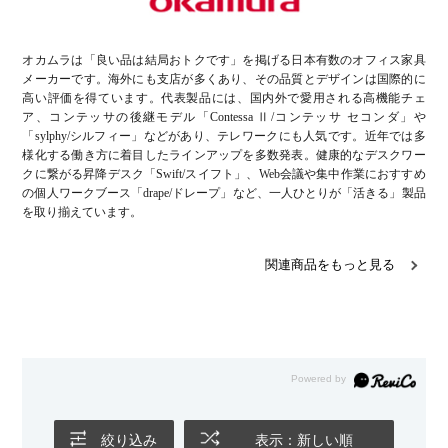
オカムラは「良い品は結局おトクです」を掲げる日本有数のオフィス家具
メーカーです。海外にも支店が多くあり、その品質とデザインは国際的に
高い評価を得ています。代表製品には、国内外で愛用される高機能チェ
ア、コンテッサの後継モデル「Contessa Ⅱ/コンテッサ セコンダ」や
「sylphy/シルフィー」などがあり、テレワークにも人気です。近年では多
様化する働き方に着目したラインアップを多数発表。健康的なデスクワー
クに繋がる昇降デスク「Swift/スイフト」、Web会議や集中作業におすすめ
の個人ワークブース「drape/ドレープ」など、一人ひとりが「活きる」製品
を取り揃えています。
関連商品をもっと見る
絞り込み
表示：新しい順