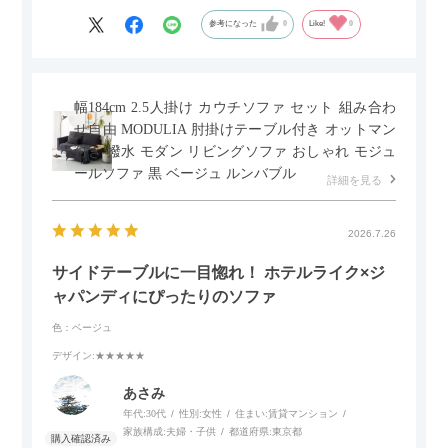
参考になった
0
Like!
0
幅184cm 2.5人掛け カウチソファ セット 組み合わ
せ自由 MODULIA 肘掛けテーブル付き オットマン
付き 撥水 モダン リビングソファ おしゃれ モジュ
ールソファ 黒 ベージュ ルンバブル
詳細を見る
2026.7.26
サイドテーブルに一目惚れ！ ホテルライク×ジ
ャパンディにぴったりのソファ
色：ベージュ
デザイン
:★★★★★
あさみ
年代:
30代
性別:
女性
住まい:
賃貸マンション
家族構成:
夫婦・子供
都道府県:
東京都