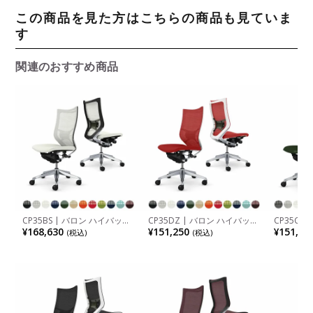
この商品を見た方はこちらの商品も見ていま
す
関連のおすすめ商品
CP35BS | バロン ハイバック
CP35DZ | バロン ハイバック
CP35CS
座クッション 肘なし ポリッ
座クッション 肘なし シルバ
座メッシュ
¥168,630
¥151,250
¥151,25
(税込)
(税込)
シュフレーム ブラックボディ
ーフレーム ホワイトボディ
フレーム 
ランバーサポート付 オカムラ
ランバーサポート付 オカムラ
ンバーサ