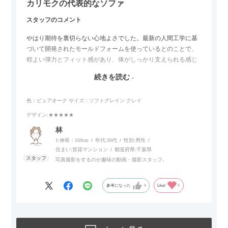
カリモクの代表的なソファ
スタッフのコメント
やはり期待を裏切らない心地よさでした。最新の人間工学に基
づいて開発されたモールドフォームを使っているとのことで、
程よい弾力とフィット感があり、体がしっかり支えられる感じ
がします。長時間座っていても疲れにくいので、リビングでの
続きを読む
リラックスタイムによさそうでした。回転タイプなので、個人
的には狭いスペースでも立ち上がりがしやすい点が良かったで
色：ピュアオーク
サイズ：ソフトグレイン クレイ
す。
デザイン
:★★★★★
林
1:伸長：169cm
年代:
30代
性別:
男性
住まい:
賃貸マンション
都道府県:
千葉県
写真撮影をするのが趣味の動画・撮影スタッフ。
参考になった
0
Like!
0