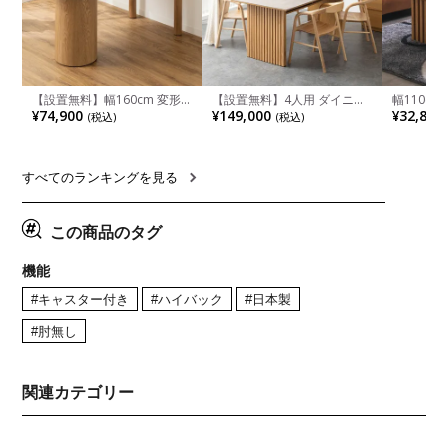
【設置無料】幅160cm 変形
【設置無料】4人用 ダイニン
幅110cm
半円 ダイニングテーブル モ
グテーブルセット 5点 LUGA
木目調 リ
¥74,900
¥149,000
¥32,800
(税込)
(税込)
ルタル風 LENAS コンクリー
セラミックテーブル おしゃれ
付き 長方
ト調 木脚 北欧モダン テーブ
ダイニングチェア 和モダン
ブル おし
ル 4人 食卓テーブル おしゃれ
ナチュラル ブラウン(幅
ブル 格子
ナチュラルモダン 韓国インテ
165cm 食卓テーブル×1 食卓
レー ナチ
リア風 グレージュ
椅子×4)
すべてのランキングを見る
この商品のタグ
機能
#キャスター付き
#ハイバック
#日本製
#肘無し
関連カテゴリー