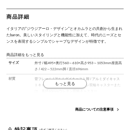
ホワイトボ
ワイトボデ
ブラックボ
ム ホワイト
ラックボデ
ディ オカム
ィ オカムラ
ディ オカム
ボディ オカ
ィ オカムラ
ラ
ラ
ムラ
商品詳細
イタリアの"ジウジアーロ・デザイン"とオカムラとの共創から生まれ
たbaron。
美しいスタイリングと機能性に加えて、時代のニーズとセ
ンスを表現するシンプルでシャープなデザインが特徴です。
商品詳細をもっと見る
サイズ
外寸 / 幅495×奥行560～610×高さ953～1053mm
座面高
さ / 422～522mm
脚 / 直径696mm
材質
背フレーム / アルミダイキャスト
脚 / アルミダイキャス
ト
キャスター / 直径60mmナイロン双輪キャスターまた
は、直径60mmウレタン双輪キャスター
座面タイプ
メッシュ
商品についての注意事項
キャスタータ
ナイロンキャスターまたは、ウレタンキャスターの2種
イプ
類からお選びください。
※ウレタンキャスターでのご注
文の場合、受注生産品となりますので、メールでの納期
特記事項
確定後の
変更は不可
となります。
（必ずご確認ください）