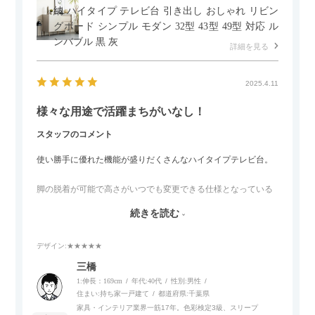
納 ハイタイプ テレビ台 引き出し おしゃれ リビン
グボード シンプル モダン 32型 43型 49型 対応 ル
ンバブル 黒 灰
詳細を見る
2025.4.11
様々な用途で活躍まちがいなし！
スタッフのコメント
使い勝手に優れた機能が盛りだくさんなハイタイプテレビ台。
脚の脱着が可能で高さがいつでも変更できる仕様となっている
ので、リビングダイニングからベッドルームまで多目的な場面
続きを読む
でご使用いただけます。
デザイン
:★★★★★
また、補助テーブルとして使用可能なスライドテーブルや収納
内部にもプリンターなどが置けるスライド棚板がついているの
三橋
でテレビ台以外にもオフィスなどでの収納家具やリビングでの
1:伸長：169cm
年代:
40代
性別:
男性
サイドボードとして多目的な用途に対応しています。
住まい:
持ち家一戸建て
都道府県:
千葉県
家具・インテリア業界一筋17年。色彩検定3級、スリープ