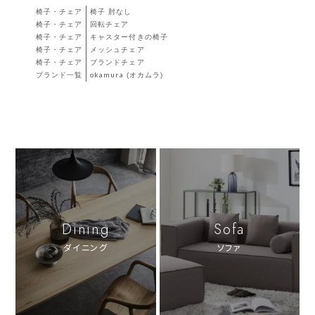
椅子・チェア
椅子 肘なし
椅子・チェア
回転チェア
椅子・チェア
キャスター付きの椅子
椅子・チェア
メッシュチェア
椅子・チェア
ブランドチェア
ブランド一覧
okamura (オカムラ)
Dining
Sofa
ダイニング
ソファ