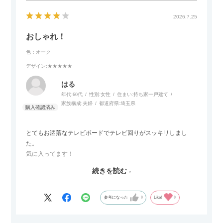
カラーはベージュとグレージュの中間のような絶妙な色味で、
わが家のホテルライク×ジャパンディのインテリアにも自然にな
2026.7.25
じみました。
おしゃれ！
子どもがいるので、撥水加工で汚れに強い生地なのもとても助
色：オーク
かっています。気兼ねなく使える安心感があります。
デザイン
:★★★★★
また、カウチのように足を伸ばしてくつろげるスタイルが理想
はる
だったので、それが叶って大満足です。オットマンは自由に動
年代:
60代
性別:
女性
住まい:
持ち家一戸建て
かせるため、普段はカウチとして使い、来客時には離してスツ
家族構成:
夫婦
都道府県:
埼玉県
ールとして使えるなど、使い勝手の良さも魅力だと感じていま
す。
とてもお洒落なテレビボードでテレビ回りがスッキリしまし
た。
気に入ってます！
ただひとつ残念だったのは
続きを読む
Blu-rayレコーダーをボードの扉にしまったところリモコンが閉
めたままでは反応してくれませんでした
なので星4つにします
参考になった
0
Like!
0