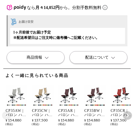
なら
月々14,052円
から。分割手数料無料
お届け目安
1ヶ月前後でお届け予定
※配送希望日はご注文時に備考欄へご記載ください。
商品情報
配送について
よく一緒に見られている商品
CP35AW |
CP35CW |
CP35AR |
CP35BW |
CP35CR |
バロン ハイ
バロン ハイ
バロン ハイ
バロン ハイ
バロン ハイ
バック 座メ
バック 座メ
バック 座メ
バック 座ク
バック 座メ
154,880
137,500
154,880
154,880
137,500
¥
¥
¥
¥
¥
ッシュ 肘な
ッシュ 肘な
ッシュ 肘な
ッション 肘
ッシュ 肘な
税込
税込
税込
税込
税込
し ポリッシ
し シルバー
し ポリッシ
なし ポリッ
し シルバー
ュフレーム
フレーム ホ
ュフレーム
シュフレー
フレーム ブ