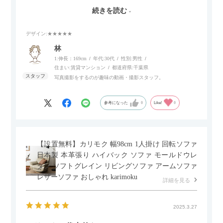
伸ばせたり、スイッチ部分にはUSBポートもついているので、
続きを読む
スマホやタブレットを充電しながらリラックスできるのが嬉し
いポイント。
デザイン
:★★★★★
個人的にはコードレス＆充電式なので、コンセントの場所を気
林
にせず、好きな場所に置けるのが画期的に感じました。
1:伸長：169cm
年代:
30代
性別:
男性
住まい:
賃貸マンション
都道府県:
千葉県
写真撮影をするのが趣味の動画・撮影スタッフ。
参考になった
0
Like!
0
【設置無料】カリモク 幅98cm 1人掛け 回転ソファ
日本製 本革張り ハイバック ソファ モールドウレ
タン ソフトグレイン リビングソファ アームソファ
レザーソファ おしゃれ karimoku
詳細を見る
2025.3.27