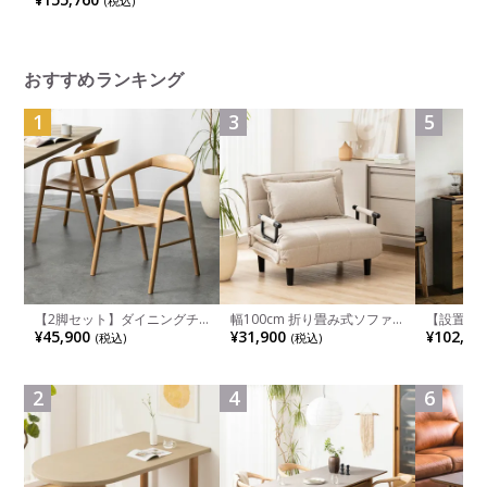
(税込)
ュフレーム ホワイトボディ
ランバーサポート付 オカムラ
おすすめランキング
1
3
5
【2脚セット】ダイニングチ
幅100cm 折り畳み式ソファ
【設置無料
ェア 木製 LUGA 肘付き チェ
ベッド コンパクト リクライ
チンカウ
¥45,900
¥31,900
¥102,00
(税込)
(税込)
ア 天然木 リビング椅子 板座
ニング カウチスタイル 省ス
板 引き出
食卓椅子 おしゃれ ウッドチ
ペース ファブリック
箱スペース
ェア アッシュ 和モダン ナチ
ンジ台 キ
ュラル ブラウン 完成品
れ ウッデ
2
4
6
ル グレー