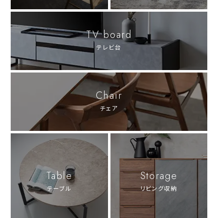
TV board
テレビ台
Chair
チェア
Table
Storage
テーブル
リビング収納