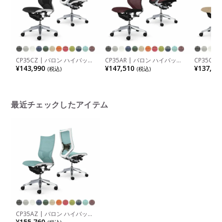
CP35CZ | バロン ハイバック
CP35AR | バロン ハイバック
CP35CW
座メッシュ 肘なし シルバー
座メッシュ 肘なし ポリッシ
座メッシュ
¥143,990
¥147,510
¥137,50
(税込)
(税込)
フレーム ホワイトボディ ラ
ュフレーム ブラックボディ
フレーム 
ンバーサポート付 オカムラ
オカムラ
カムラ
最近チェックしたアイテム
CP35AZ | バロン ハイバック
座メッシュ 肘なし ポリッシ
¥155,760