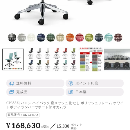
送料無料
ポイント10倍
完成品
日本製
CP35AZ | バロン ハイバック 座メッシュ 肘なし ポリッシュフレーム ホワイ
トボディ ランバーサポート付 オカムラ
商品番号
OK-CP35AZ
168,630
¥
ポイント
15,330
税込
獲得