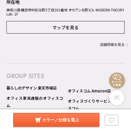
所在地
神奈川県横浜市中区元町5丁⽬201番地 オセアン元町ビル MODERN THEORY
Lab. 1F
マップを見る
店舗詳細を見る
GROUP SITES
暮らしのデザイン 楽天市場店
オフィスコム Amazon店
オフィス家具通販のオフィスコ
オフィスづくりサービス オフィ
ム
スコム
オフィスコム 楽天市場店
オフィスコム 見積り比較 Pro
カラー／仕様を選ぶ
オフィスコム Yahoo!ショッピン