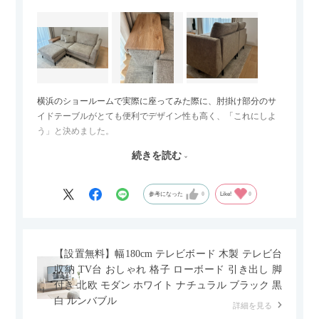
横浜のショールームで実際に座ってみた際に、肘掛け部分のサ
イドテーブルがとても便利でデザイン性も高く、「これにしよ
う」と決めました。
続きを読む
サイズは2.5人掛けですが、幅184cmとコンパクトなので圧迫感
がなく、わが家にはちょうど良いサイズ感でした。200cmのラ
グとのバランスもぴったりで、リビング全体がすっきり見えま
参考になった
0
Like!
0
す。
黒いスチール脚のおかげで抜け感があり、見た目が重たくなら
ないのもお気に入りのポイントです。さらに、わが家はソファ
【設置無料】幅180cm テレビボード 木製 テレビ台
の後ろ側を通ることも多い間取りなので、背面まできれいに仕
収納 TV台 おしゃれ 格子 ローボード 引き出し 脚
上げられているデザインも気に入っています。どの角度から見
付き 北欧 モダン ホワイト ナチュラル ブラック 黒
ても美しく、空間の印象を損ないません。
白 ルンバブル
詳細を見る