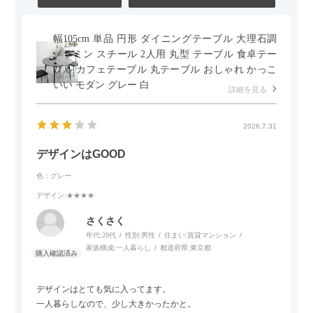
幅105cm 単品 円形 ダイニングテーブル 大理石調
メラミン スチール 2人用 丸型 テーブル 食卓テー
ブル カフェテーブル 丸テーブル おしゃれ かっこ
いい モダン グレー 白
詳細を見る
2026.7.31
デザインはGOOD
色：グレー
デザイン
:★★★★
さくさく
年代:
20代
性別:
男性
住まい:
賃貸マンション
家族構成:
一人暮らし
都道府県:
東京都
デザインはとても気に入ってます。
一人暮らしなので、少し大きかったかと。