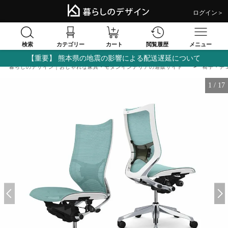
ログイン＞
検索
閲覧履歴
カテゴリー
カート
メニュー
【重要】 熊本県の地震の影響による配送遅延について
暮らしのデザイン｜おしゃれな家具・モダンインテリアの通販サイト
椅子・チ
1
/
17