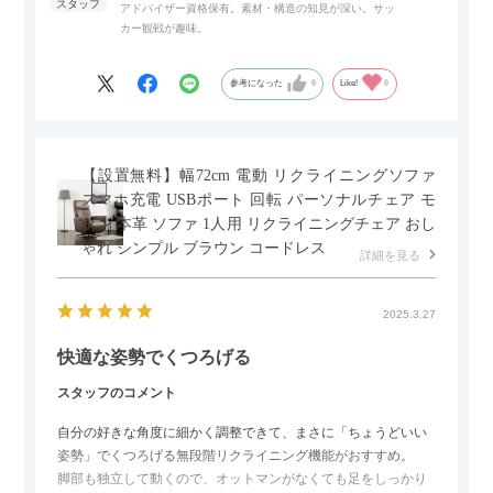
アドバイザー資格保有。素材・構造の知見が深い。サッ
また、扉は横方向へのスライド式となっているので開閉時のス
カー観戦が趣味。
ペースを最小限に抑えられ、省スペースでご利用いただけるの
もポイントです！
参考になった
0
Like!
0
【設置無料】幅72cm 電動 リクライニングソファ
スマホ充電 USBポート 回転 パーソナルチェア モ
ダン 本革 ソファ 1人用 リクライニングチェア おし
ゃれ シンプル ブラウン コードレス
詳細を見る
2025.3.27
快適な姿勢でくつろげる
スタッフのコメント
自分の好きな角度に細かく調整できて、まさに「ちょうどいい
姿勢」でくつろげる無段階リクライニング機能がおすすめ。
脚部も独立して動くので、オットマンがなくても足をしっかり