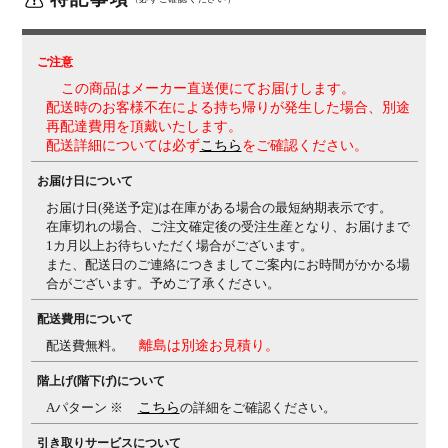
機能
・アンクルチルトリクライニング(リクライニング角度
23度・任意位置固定可・強弱調整可)
くるぶしの動き
ご注意
を中心として背と座がシンクロしてスライドします。
・
この商品はメーカー直送便にてお届けします。
座面高さ調節(上下100mm)
・座面奥行き調整(前後
配送時のお客様不在による持ち帰りが発生した場合、別途
50mm)
再配達費用を頂戴いたします。
配送詳細については必ず
こちら
をご確認ください。
生産国
日本
お届け日について
保証について
1～8年保証(部位により保証期間が変わります)
※社団法
人日本オフィス家具協会(JOIFA)規定に基づく
※詳しく
お届け日(発送予定)は在庫がある場合の最短納期表示です。
は
こちら
の保証ページをご確認ください。
在庫切れの場合、ご注文確定後の受注生産となり、お届けまで
1カ月以上お待ちいただく場合がございます。
変更点
張地：モール糸入りで光沢感のある織物 ⇒ 落ち着いた
また、配送日のご連絡につきましてご案内にお時間がかかる場
光沢で透明感がある織物 に変更
カラー名：オレンジ ⇒
合がございます。予めご了承ください。
オレンジレッド 張地変更に伴い名称変更
(変更日：ブラ
配送費用について
ック 2024年5月1日、その他カラー 2025年1月より順
次)
配送費無料。
離島は別途お見積り。
備考
・スタンダードメッシュ
適度な弾力性と優れた通気性
階上げ(階下げ)について
により、長時間でも快適な座り心地を実現します。
・ラ
Aパターン ※
こちら
の詳細をご確認ください。
ンバーサポート付き(上下5段階(50mm)調節可能)
・グリ
ーン購入法適合商品
引き取りサービスについて