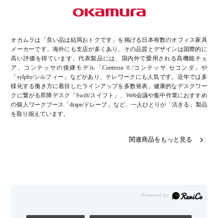
オカムラは「良い品は結局おトクです」を掲げる日本有数のオフィス家具
メーカーです。海外にも支店が多くあり、その品質とデザインは国際的に
高い評価を得ています。代表製品には、国内外で愛用される高機能チェ
ア、コンテッサの後継モデル「Contessa Ⅱ/コンテッサ セコンダ」や
「sylphy/シルフィー」などがあり、テレワークにも人気です。近年では多
様化する働き方に着目したラインアップを多数発表。健康的なデスクワー
クに繋がる昇降デスク「Swift/スイフト」、Web会議や集中作業におすすめ
の個人ワークブース「drape/ドレープ」など、一人ひとりが「活きる」製品
を取り揃えています。
関連商品をもっと見る