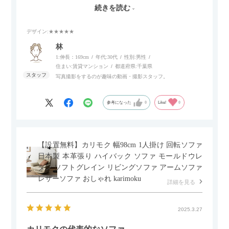
伸ばせたり、スイッチ部分にはUSBポートもついているので、
続きを読む
スマホやタブレットを充電しながらリラックスできるのが嬉し
いポイント。
デザイン
:★★★★★
個人的にはコードレス＆充電式なので、コンセントの場所を気
林
にせず、好きな場所に置けるのが画期的に感じました。
1:伸長：169cm
年代:
30代
性別:
男性
住まい:
賃貸マンション
都道府県:
千葉県
写真撮影をするのが趣味の動画・撮影スタッフ。
参考になった
0
Like!
0
【設置無料】カリモク 幅98cm 1人掛け 回転ソファ
日本製 本革張り ハイバック ソファ モールドウレ
タン ソフトグレイン リビングソファ アームソファ
レザーソファ おしゃれ karimoku
詳細を見る
2025.3.27