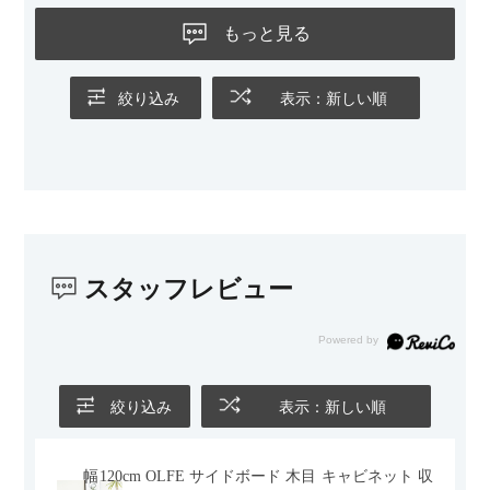
黒いスチール脚のおかげで抜け感があり、見た目が重たくなら
ないのもお気に入りのポイントです。さらに、わが家はソファ
もっと見る
の後ろ側を通ることも多い間取りなので、背面まできれいに仕
上げられているデザインも気に入っています。どの角度から見
ても美しく、空間の印象を損ないません。
絞り込み
表示：新しい順
カラーはベージュとグレージュの中間のような絶妙な色味で、
わが家のホテルライク×ジャパンディのインテリアにも自然にな
じみました。
子どもがいるので、撥水加工で汚れに強い生地なのもとても助
かっています。気兼ねなく使える安心感があります。
スタッフレビュー
また、カウチのように足を伸ばしてくつろげるスタイルが理想
だったので、それが叶って大満足です。オットマンは自由に動
かせるため、普段はカウチとして使い、来客時には離してスツ
ールとして使えるなど、使い勝手の良さも魅力だと感じていま
す。
絞り込み
表示：新しい順
幅120cm OLFE サイドボード 木目 キャビネット 収