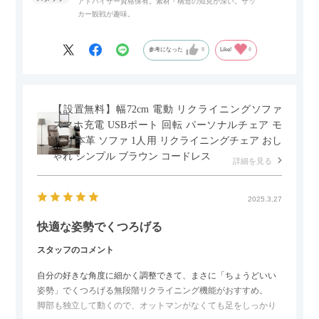
アドバイザー資格保有。素材・構造の知見が深い。サッ
また、扉は横方向へのスライド式となっているので開閉時のス
カー観戦が趣味。
ペースを最小限に抑えられ、省スペースでご利用いただけるの
もポイントです！
参考になった
0
Like!
0
【設置無料】幅72cm 電動 リクライニングソファ
スマホ充電 USBポート 回転 パーソナルチェア モ
ダン 本革 ソファ 1人用 リクライニングチェア おし
ゃれ シンプル ブラウン コードレス
詳細を見る
2025.3.27
快適な姿勢でくつろげる
スタッフのコメント
自分の好きな角度に細かく調整できて、まさに「ちょうどいい
姿勢」でくつろげる無段階リクライニング機能がおすすめ。
脚部も独立して動くので、オットマンがなくても足をしっかり