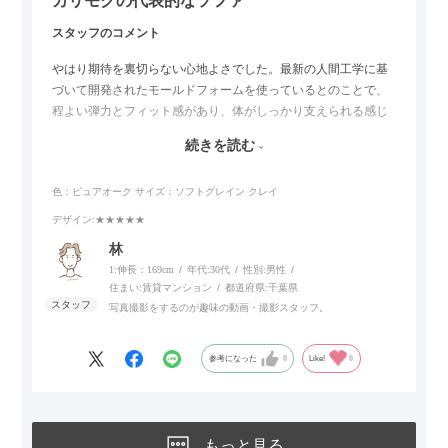
カリモクの代表的なソファ
スタッフのコメント
やはり期待を裏切らない心地よさでした。最新の人間工学に基
づいて開発されたモールドフォームを使っているとのことで、
程よい弾力とフィット感があり、体がしっかり支えられる感じ
がします。長時間座っていても疲れにくいので、リビングでの
続きを読む
リラックスタイムによさそうでした。回転タイプなので、個人
的には狭いスペースでも立ち上がりがしやすい点が良かったで
色：ピュアオーク
サイズ：ソフトグレイン クレイ
す。
デザイン
:★★★★★
林
1:伸長：169cm
年代:
30代
性別:
男性
住まい:
賃貸マンション
都道府県:
千葉県
写真撮影をするのが趣味の動画・撮影スタッフ。
参考になった
0
Like!
0
もっと見る