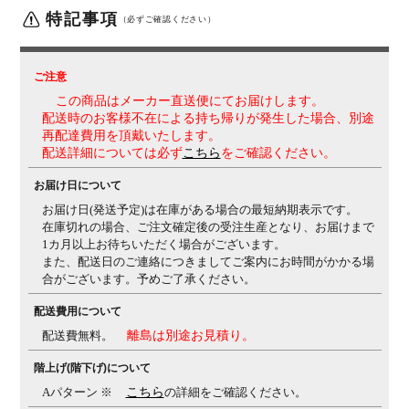
特記事項
ャストアーム(4Dアーム)
肘パッド部の上下
（必ずご確認ください）
100mm(1D)、角度は内側15度、外側7.5度(2D)、
前後
40mm(3D)、左右方向25mmずつ(4D)の調節が可能で
す。
・座面奥行き調整(ストローク50mm)
・座面高さ調
ご注意
節(上下ストローク100mm)
・リクライニング反発力強
この商品はメーカー直送便にてお届けします。
弱調整
配送時のお客様不在による持ち帰りが発生した場合、別途
再配達費用を頂戴いたします。
生産国
日本
配送詳細については必ず
こちら
をご確認ください。
保証について
1～8年保証(部位により保証期間が変わります)
※社団法
お届け日について
人日本オフィス家具協会(JOIFA)規定に基づく
※詳しく
お届け日(発送予定)は在庫がある場合の最短納期表示です。
は
こちら
の保証ページをご確認ください。
在庫切れの場合、ご注文確定後の受注生産となり、お届けまで
組み立て
1カ月以上お待ちいただく場合がございます。
完成品
また、配送日のご連絡につきましてご案内にお時間がかかる場
備考
・異硬度クッション
座面前方は太ももを圧迫しないよ
合がございます。予めご了承ください。
うに柔らかく、後方は臀部を支えるために硬めのクッシ
配送費用について
ョンを採用。
・グリーン購入法適合商品
配送費無料。
離島は別途お見積り。
階上げ(階下げ)について
Aパターン ※
こちら
の詳細をご確認ください。