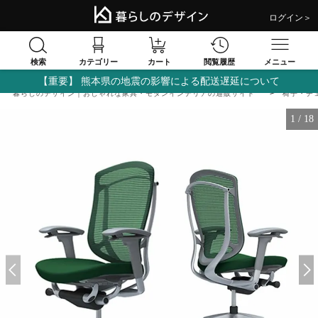
ログイン＞
検索
閲覧履歴
カテゴリー
カート
メニュー
【重要】 熊本県の地震の影響による配送遅延について
暮らしのデザイン｜おしゃれな家具・モダンインテリアの通販サイト
椅子・チ
1
/
18