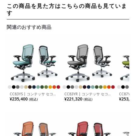
この商品を見た方はこちらの商品も見ていま
す
関連のおすすめ商品
CC83YS | コンテッサ セコン
CC83YR | コンテッサ セコン
CC87YA
ダ Contessa II 2 ハイバック
ダ Contessa II 2 ハイバック
ダ Conte
¥235,400
¥221,320
¥253,44
(税込)
(税込)
座クッション アジャストアー
座クッション アジャストアー
ハイバッ
ム シルバーフレーム ブラッ
ム シルバーフレーム ブラッ
スト 座ク
クボディ ランバーサポート付
クボディ ウレタンキャスター
トアーム
き ウレタンキャスター (オカ
(オカムラ)
グレーボ
ムラ)
ター (オカ