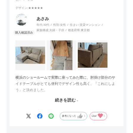
デザイン
:★★★★★
あさみ
年代:
30代
性別:
女性
住まい:
賃貸マンション
家族構成:
夫婦・子供
都道府県:
東京都
横浜のショールームで実際に座ってみた際に、肘掛け部分のサ
イドテーブルがとても便利でデザイン性も高く、「これにしよ
う」と決めました。
続きを読む
サイズは2.5人掛けですが、幅184cmとコンパクトなので圧迫感
がなく、わが家にはちょうど良いサイズ感でした。200cmのラ
グとのバランスもぴったりで、リビング全体がすっきり見えま
参考になった
1
Like!
1
す。