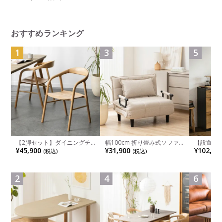
座クッション アジャストアー
ム シルバーフレーム グレー
ボディ ウレタンキャスター
(オカムラ)
おすすめランキング
1
3
5
【2脚セット】ダイニングチ
幅100cm 折り畳み式ソファ
【設置無料
ェア 木製 LUGA 肘付き チェ
ベッド コンパクト リクライ
チンカウ
¥45,900
¥31,900
¥102,00
(税込)
(税込)
ア 天然木 リビング椅子 板座
ニング カウチスタイル 省ス
板 引き出
食卓椅子 おしゃれ ウッドチ
ペース ファブリック
箱スペース
ェア アッシュ 和モダン ナチ
ンジ台 キ
ュラル ブラウン 完成品
れ ウッデ
2
4
6
ル グレー