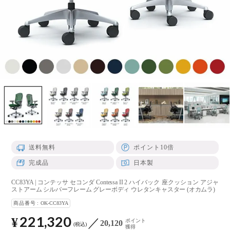
送料無料
ポイント10倍
完成品
日本製
CC83YA | コンテッサ セコンダ Contessa II 2 ハイバック 座クッション アジャ
ストアーム シルバーフレーム グレーボディ ウレタンキャスター (オカムラ)
商品番号
OK-CC83YA
221,320
¥
ポイント
20,120
税込
獲得