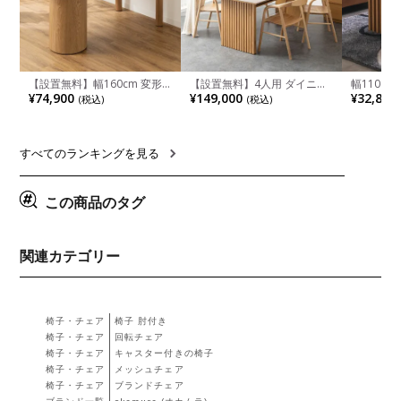
【設置無料】幅160cm 変形
【設置無料】4人用 ダイニン
幅110cm
半円 ダイニングテーブル モ
グテーブルセット 5点 LUGA
木目調 リ
¥74,900
¥149,000
¥32,800
(税込)
(税込)
ルタル風 LENAS コンクリー
セラミックテーブル おしゃれ
付き 長方
ト調 木脚 北欧モダン テーブ
ダイニングチェア 和モダン
ブル おし
ル 4人 食卓テーブル おしゃれ
ナチュラル ブラウン(幅
ブル 格子
ナチュラルモダン 韓国インテ
165cm 食卓テーブル×1 食卓
レー ナチ
リア風 グレージュ
椅子×4)
すべてのランキングを見る
この商品のタグ
関連カテゴリー
椅子・チェア
椅子 肘付き
椅子・チェア
回転チェア
椅子・チェア
キャスター付きの椅子
椅子・チェア
メッシュチェア
椅子・チェア
ブランドチェア