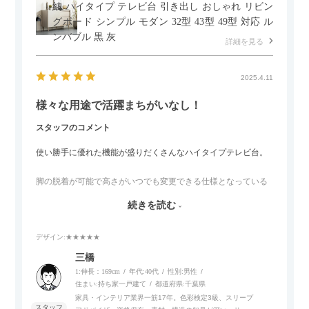
納 ハイタイプ テレビ台 引き出し おしゃれ リビン
グボード シンプル モダン 32型 43型 49型 対応 ル
ンバブル 黒 灰
詳細を見る
2025.4.11
様々な用途で活躍まちがいなし！
スタッフのコメント
使い勝手に優れた機能が盛りだくさんなハイタイプテレビ台。
脚の脱着が可能で高さがいつでも変更できる仕様となっている
ので、リビングダイニングからベッドルームまで多目的な場面
続きを読む
でご使用いただけます。
デザイン
:★★★★★
また、補助テーブルとして使用可能なスライドテーブルや収納
内部にもプリンターなどが置けるスライド棚板がついているの
三橋
でテレビ台以外にもオフィスなどでの収納家具やリビングでの
1:伸長：169cm
年代:
40代
性別:
男性
サイドボードとして多目的な用途に対応しています。
住まい:
持ち家一戸建て
都道府県:
千葉県
家具・インテリア業界一筋17年。色彩検定3級、スリープ