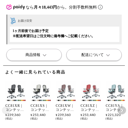
なら
月々18,443円
から。分割手数料無料
お届け目安
1ヶ月前後でお届け予定
※配送希望日はご注文時に備考欄へご記載ください。
商品情報
配送について
よく一緒に見られている商品
CC81XR |
CC81XS |
CC81XW |
CC81XZ |
CC81YA |
コンテッサ
コンテッサ
コンテッサ
コンテッサ
コンテッサ
セコンダ
セコンダ
セコンダ
セコンダ
セコンダ
239,360
253,440
239,360
253,440
221,320
¥
¥
¥
¥
¥
Contessa II
Contessa II
Contessa II
Contessa II
Contessa II
税込
税込
税込
税込
税込
2 ハイバッ
2 ハイバッ
2 ハイバッ
2 ハイバッ
2 ハイバッ
ク 座メッシ
ク 座メッシ
ク 座メッシ
ク 座メッシ
ク 座メッシ