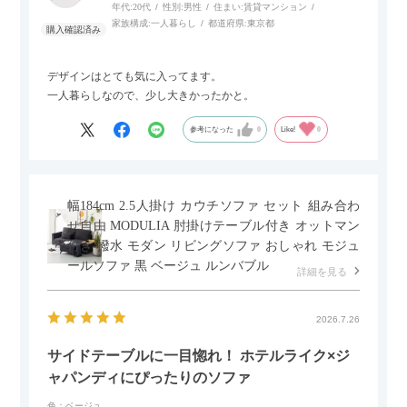
年代:
20代
性別:
男性
住まい:
賃貸マンション
家族構成:
一人暮らし
都道府県:
東京都
デザインはとても気に入ってます。
一人暮らしなので、少し大きかったかと。
参考になった
0
Like!
0
幅184cm 2.5人掛け カウチソファ セット 組み合わ
せ自由 MODULIA 肘掛けテーブル付き オットマン
付き 撥水 モダン リビングソファ おしゃれ モジュ
ールソファ 黒 ベージュ ルンバブル
詳細を見る
2026.7.26
サイドテーブルに一目惚れ！ ホテルライク×ジ
ャパンディにぴったりのソファ
色：ベージュ