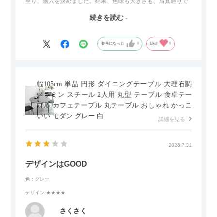
至り、購入を決めました。結果、色味も大きさも、写真通りで
した。とても満足です！
続きを読む
セラミック天板が思った以上に滑りが良く、汚れも拭きやすい
ですがお皿もよく滑り…使い慣れるまでは少し気を付けなくて
はいけないかもしれません。天板が冷たいので冬にどうなるの
参考になった
0
Like!
0
かなというのも気になります。
幅105cm 単品 円形 ダイニングテーブル 大理石調
メラミン スチール 2人用 丸型 テーブル 食卓テー
ブル カフェテーブル 丸テーブル おしゃれ かっこ
いい モダン グレー 白
詳細を見る
2026.7.31
デザインはGOOD
色：グレー
デザイン
:★★★★
さくさく