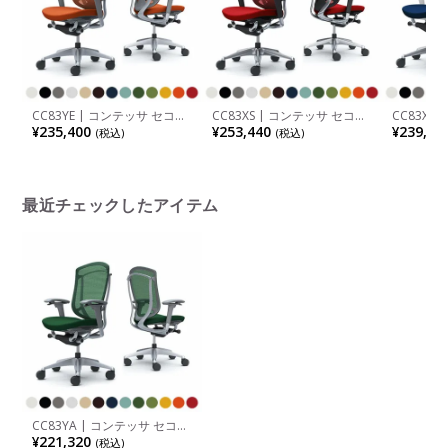
CC83YE | コンテッサ セコン
CC83XS | コンテッサ セコン
CC83XW
ダ Contessa II 2 ハイバック
ダ Contessa II 2 ハイバック
ダ Conte
¥235,400
¥253,440
¥239,36
(税込)
(税込)
座クッション アジャストアー
座クッション アジャストアー
座クッシ
ム シルバーフレーム グレー
ム ポリッシュフレーム ボデ
ム ポリッ
ボディ ランバーサポート付き
ィ ブラックボディ ランバー
イトボデ
ウレタンキャスター (オカム
サポート付き ウレタンキャス
ー (オカム
ラ)
ター (オカムラ)
最近チェックしたアイテム
CC83YA | コンテッサ セコン
ダ Contessa II 2 ハイバック
¥221,320
(税込)