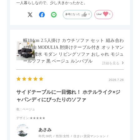
一人暮らしなので、少し大きかったかと。
参考になった
0
Like!
0
幅184cm 2.5人掛け カウチソファ セット 組み合わ
せ自由 MODULIA 肘掛けテーブル付き オットマン
付き 撥水 モダン リビングソファ おしゃれ モジュ
ールソファ 黒 ベージュ ルンバブル
詳細を見る
2026.7.26
サイドテーブルに一目惚れ！ ホテルライク×ジ
ャパンディにぴったりのソファ
色：ベージュ
デザイン
:★★★★★
あさみ
年代:
30代
性別:
女性
住まい:
賃貸マンション