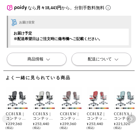
なら
月々18,443円
から。分割手数料無料
お届け目安
お届け予定
※配送希望日はご注文時に備考欄へご記載ください。
商品情報
配送について
よく一緒に見られている商品
CC81XR |
CC81XS |
CC81XW |
CC81XZ |
CC81YA |
コンテッサ
コンテッサ
コンテッサ
コンテッサ
コンテッサ
セコンダ
セコンダ
セコンダ
セコンダ
セコンダ
239,360
253,440
239,360
253,440
221,320
¥
¥
¥
¥
¥
Contessa II
Contessa II
Contessa II
Contessa II
Contessa II
税込
税込
税込
税込
税込
2 ハイバッ
2 ハイバッ
2 ハイバッ
2 ハイバッ
2 ハイバッ
ク 座メッシ
ク 座メッシ
ク 座メッシ
ク 座メッシ
ク 座メッシ