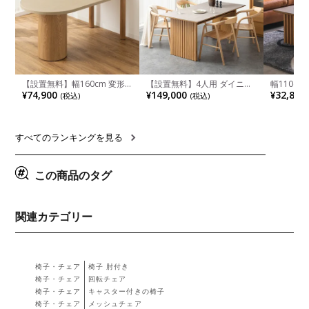
【設置無料】幅160cm 変形
【設置無料】4人用 ダイニン
幅110cm
半円 ダイニングテーブル モ
グテーブルセット 5点 LUGA
木目調 リ
¥74,900
¥149,000
¥32,800
(税込)
(税込)
ルタル風 LENAS コンクリー
セラミックテーブル おしゃれ
付き 長方
ト調 木脚 北欧モダン テーブ
ダイニングチェア 和モダン
ブル おし
ル 4人 食卓テーブル おしゃれ
ナチュラル ブラウン(幅
ブル 格子
ナチュラルモダン 韓国インテ
165cm 食卓テーブル×1 食卓
レー ナチ
リア風 グレージュ
椅子×4)
すべてのランキングを見る
この商品のタグ
関連カテゴリー
椅子・チェア
椅子 肘付き
椅子・チェア
回転チェア
椅子・チェア
キャスター付きの椅子
椅子・チェア
メッシュチェア