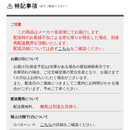
特記事項
ャストアーム(4Dアーム)
肘パッド部の上下
（必ずご確認ください）
100mm(1D)、角度は内側15度、外側7.5度(2D)、
前後
40mm(3D)、左右方向25mmずつ(4D)の調節が可能で
す。
・座面奥行き調整(ストローク50mm)
・座面高さ調
ご注意
節(上下ストローク100mm)
・リクライニング反発力強
この商品はメーカー直送便にてお届けします。
弱調整
配送時のお客様不在による持ち帰りが発生した場合、別途
再配達費用を頂戴いたします。
生産国
日本
配送詳細については必ず
こちら
をご確認ください。
保証について
1～8年保証(部位により保証期間が変わります)
※社団法
お届け日について
人日本オフィス家具協会(JOIFA)規定に基づく
※詳しく
お届け日(発送予定)は在庫がある場合の最短納期表示です。
は
こちら
の保証ページをご確認ください。
在庫切れの場合、ご注文確定後の受注生産となり、お届けまで
組み立て
1カ月以上お待ちいただく場合がございます。
完成品
また、配送日のご連絡につきましてご案内にお時間がかかる場
備考
・グリーン購入法適合商品
合がございます。予めご了承ください。
配送費用について
配送費無料。
離島は別途お見積り。
階上げ(階下げ)について
Aパターン ※
こちら
の詳細をご確認ください。