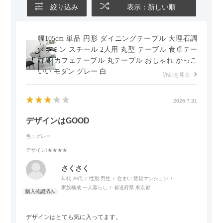
絞り込み
表示：新しい順
幅105cm 単品 円形 ダイニングテーブル 大理石調
メラミン スチール 2人用 丸型 テーブル 食卓テー
ブル カフェテーブル 丸テーブル おしゃれ かっこ
いい モダン グレー 白
詳細を見る
2026.7.31
デザインはGOOD
色：グレー
デザイン
:★★★★
さくさく
年代:
20代
性別:
男性
住まい:
賃貸マンション
家族構成:
一人暮らし
都道府県:
東京都
デザインはとても気に入ってます。