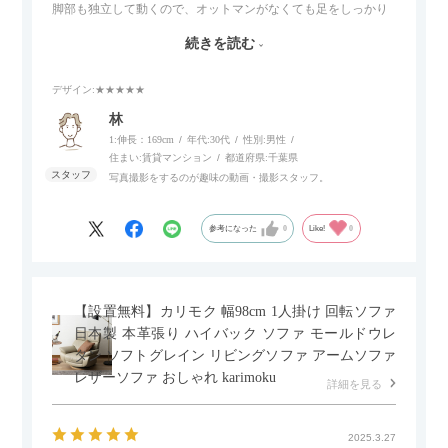
脚部も独立して動くので、オットマンがなくても足をしっかり
伸ばせたり、スイッチ部分にはUSBポートもついているので、
続きを読む
スマホやタブレットを充電しながらリラックスできるのが嬉し
いポイント。
デザイン
:★★★★★
個人的にはコードレス＆充電式なので、コンセントの場所を気
林
にせず、好きな場所に置けるのが画期的に感じました。
1:伸長：169cm
年代:
30代
性別:
男性
住まい:
賃貸マンション
都道府県:
千葉県
写真撮影をするのが趣味の動画・撮影スタッフ。
参考になった
0
Like!
0
【設置無料】カリモク 幅98cm 1人掛け 回転ソファ
日本製 本革張り ハイバック ソファ モールドウレ
タン ソフトグレイン リビングソファ アームソファ
レザーソファ おしゃれ karimoku
詳細を見る
2025.3.27