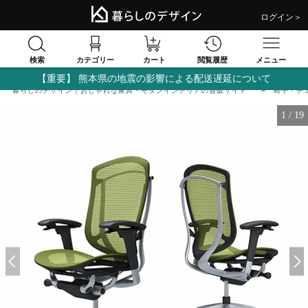
ログイン＞
検索
閲覧履歴
カテゴリー
カート
メニュー
【重要】 熊本県の地震の影響による配送遅延について
暮らしのデザイン｜おしゃれな家具・モダンインテリアの通販サイト
椅子・チ
1
/
19