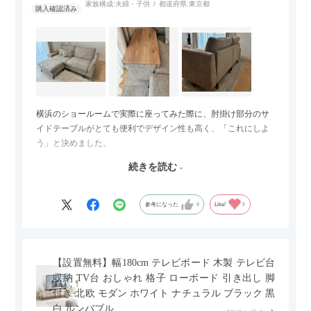
家族構成:
夫婦・子供
都道府県:
東京都
横浜のショールームで実際に座ってみた際に、肘掛け部分のサ
イドテーブルがとても便利でデザイン性も高く、「これにしよ
う」と決めました。
続きを読む
サイズは2.5人掛けですが、幅184cmとコンパクトなので圧迫感
がなく、わが家にはちょうど良いサイズ感でした。200cmのラ
グとのバランスもぴったりで、リビング全体がすっきり見えま
参考になった
0
Like!
0
す。
黒いスチール脚のおかげで抜け感があり、見た目が重たくなら
ないのもお気に入りのポイントです。さらに、わが家はソファ
【設置無料】幅180cm テレビボード 木製 テレビ台
の後ろ側を通ることも多い間取りなので、背面まできれいに仕
収納 TV台 おしゃれ 格子 ローボード 引き出し 脚
上げられているデザインも気に入っています。どの角度から見
付き 北欧 モダン ホワイト ナチュラル ブラック 黒
ても美しく、空間の印象を損ないません。
白 ルンバブル