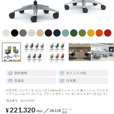
送料無料
ポイント10倍
完成品
日本製
CC81YR | コンテッサ セコンダ Contessa II 2 ハイバック 座メッシュ アジャス
トアーム シルバーフレーム ブラックボディ ウレタンキャスター (オカムラ)
商品番号
OK-CC81YR
221,320
¥
ポイント
20,120
税込
獲得