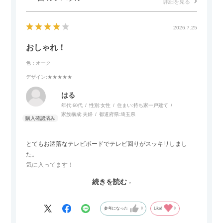
詳細を見る
カラーはベージュとグレージュの中間のような絶妙な色味で、
わが家のホテルライク×ジャパンディのインテリアにも自然にな
2026.7.25
じみました。
おしゃれ！
子どもがいるので、撥水加工で汚れに強い生地なのもとても助
色：オーク
かっています。気兼ねなく使える安心感があります。
デザイン
:★★★★★
また、カウチのように足を伸ばしてくつろげるスタイルが理想
はる
だったので、それが叶って大満足です。オットマンは自由に動
年代:
60代
性別:
女性
住まい:
持ち家一戸建て
かせるため、普段はカウチとして使い、来客時には離してスツ
家族構成:
夫婦
都道府県:
埼玉県
ールとして使えるなど、使い勝手の良さも魅力だと感じていま
す。
とてもお洒落なテレビボードでテレビ回りがスッキリしまし
た。
気に入ってます！
ただひとつ残念だったのは
続きを読む
Blu-rayレコーダーをボードの扉にしまったところリモコンが閉
めたままでは反応してくれませんでした
なので星4つにします
参考になった
0
Like!
0