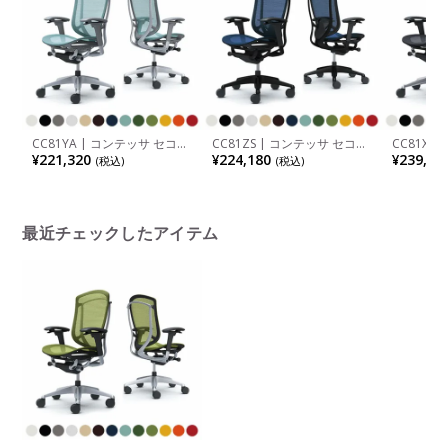
CC81YA | コンテッサ セコン
CC81ZS | コンテッサ セコン
CC81XR
ダ Contessa II 2 ハイバック
ダ Contessa II 2 ハイバック
ダ Conte
¥221,320
¥224,180
¥239,36
(税込)
(税込)
座メッシュ アジャストアーム
座メッシュ アジャストアーム
座メッシ
シルバーフレーム グレーボデ
ブラックフレーム ブラックボ
ポリッシ
ィ ウレタンキャスター (オカ
ディ ランバーサポート付き
ボディ 
ムラ)
ウレタンキャスター (オカム
(オカムラ)
ラ)
最近チェックしたアイテム