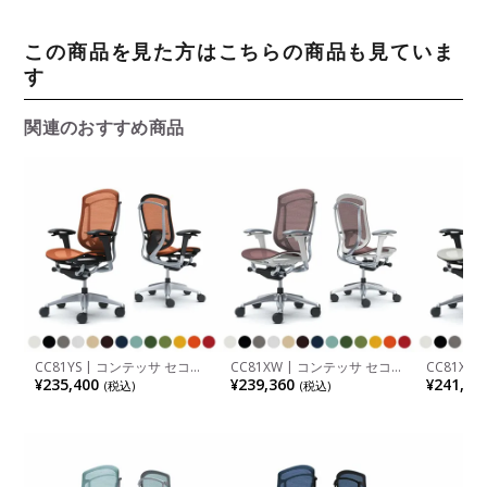
この商品を見た方はこちらの商品も見ていま
す
関連のおすすめ商品
CC81YS | コンテッサ セコン
CC81XW | コンテッサ セコン
CC81XS
ダ Contessa II 2 ハイバック
ダ Contessa II 2 ハイバック
ダ Conte
¥235,400
¥239,360
¥241,23
(税込)
(税込)
座メッシュ アジャストアーム
座メッシュ アジャストアーム
座メッシ
シルバーフレーム ブラックボ
ポリッシュフレーム ホワイト
ポリッシ
ディ ランバーサポート付き
ボディ ウレタンキャスター
ボディ 
ウレタンキャスター (オカム
(オカムラ)
ウレタンキ
ラ)
ラ)