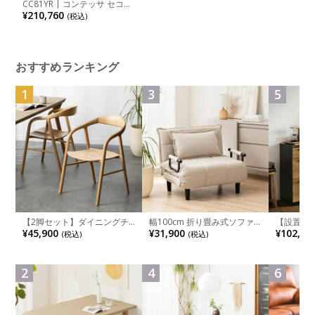
CC81YR | コンテッサ セコン
ダ Contessa II 2 ハイバック
¥210,760
(税込)
座メッシュ アジャストアーム
シルバーフレーム ブラックボ
ディ ウレタンキャスター (オ
カムラ)
おすすめランキング
1
3
5
【2脚セット】ダイニングチ
幅100cm 折り畳み式ソファ
【設置無料
ェア 木製 LUGA 肘付き チェ
ベッド コンパクト リクライ
チンカウ
¥45,900
¥31,900
¥102,00
(税込)
(税込)
ア 天然木 リビング椅子 板座
ニング カウチスタイル 省ス
板 引き出
食卓椅子 おしゃれ ウッドチ
ペース ファブリック
箱スペース
ェア アッシュ 和モダン ナチ
ンジ台 キ
ュラル ブラウン 完成品
れ ウッデ
2
4
6
ル グレー