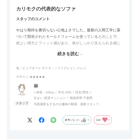
カリモクの代表的なソファ
スタッフのコメント
やはり期待を裏切らない心地よさでした。最新の人間工学に基
づいて開発されたモールドフォームを使っているとのことで、
程よい弾力とフィット感があり、体がしっかり支えられる感じ
がします。長時間座っていても疲れにくいので、リビングでの
続きを読む
リラックスタイムによさそうでした。回転タイプなので、個人
的には狭いスペースでも立ち上がりがしやすい点が良かったで
色：ピュアオーク
サイズ：ソフトグレイン クレイ
す。
デザイン
:★★★★★
林
1:伸長：169cm
年代:
30代
性別:
男性
住まい:
賃貸マンション
都道府県:
千葉県
写真撮影をするのが趣味の動画・撮影スタッフ。
参考になった
0
Like!
0