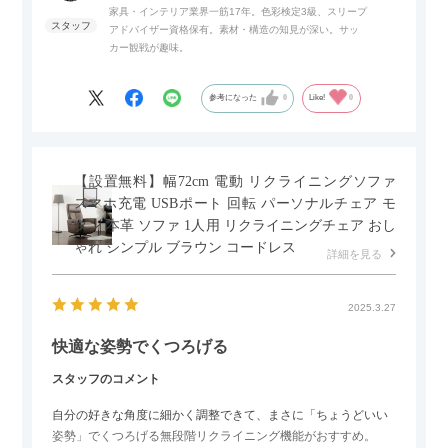
家具・インテリア業界一筋17年。色彩検定3級、スリープ
アドバイザー資格保有。素材・構造の知見が深い。サッ
また、扉は横方向へのスライド式となっているので開閉時のス
カー観戦が趣味。
ペースを最小限に抑えられ、省スペースでご利用いただけるの
もポイントです！
参考になった
0
Like!
0
【設置無料】幅72cm 電動 リクライニングソファ
スマホ充電 USBポート 回転 パーソナルチェア モ
ダン 本革 ソファ 1人用 リクライニングチェア おし
ゃれ シンプル ブラウン コードレス
詳細を見る
2025.3.27
快適な姿勢でくつろげる
スタッフのコメント
自分の好きな角度に細かく調整できて、まさに「ちょうどいい
姿勢」でくつろげる無段階リクライニング機能がおすすめ。