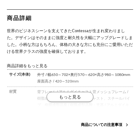
ュ アジャス
ュ アジャス
ュ アジャス
ュ アジャス
ュ アジャス
トアーム ポ
トアーム ポ
トアーム ポ
トアーム ポ
トアーム シ
リッシュフ
リッシュフ
リッシュフ
リッシュフ
ルバーフレ
レーム ブラ
レーム ブラ
レーム ホワ
レーム ホワ
ーム グレー
商品詳細
ックボディ
ックボディ
イトボディ
イトボディ
ボディ ウレ
ウレタンキ
ランバーサ
ウレタンキ
ランバーサ
タンキャス
ャスター
ポート付き
ャスター
ポート付き
ター (オカ
世界のビジネスシーンを支えてきたContessaが生まれ変わりまし
(オカムラ)
ウレタンキ
(オカムラ)
ウレタンキ
ムラ)
ャスター
ャスター
た。
デザインはそのままに強度と耐久性を大幅にアップグレードしま
(オカムラ)
(オカムラ)
した。
小柄な方はもちろん、体格の大きな方にも充分にご愛用いただ
ける世界クラスの強度を確保しております。
商品詳細をもっと見る
サイズ(本体)
外寸 / 幅650～702×奥行570～620×高さ980～1080mm
座面高さ / 420～520mm
材質
背フレーム / アルミダイキャスト
背メッシュフレーム /
樹脂成型品
可動肘 / アルミダイキャスト、スチールパイ
プ、樹脂成型品
座 / 樹脂成型品
脚・支基 / アルミダイキ
ャスト
キャスター / 直径75mmウレタン双輪キャスター
座
メッシュ
商品についての注意事項
機能・特徴
・アンクルチルトリクライニング
くるぶしの動きを中
心として背と座がシンクロしてスライドします。
・アジ