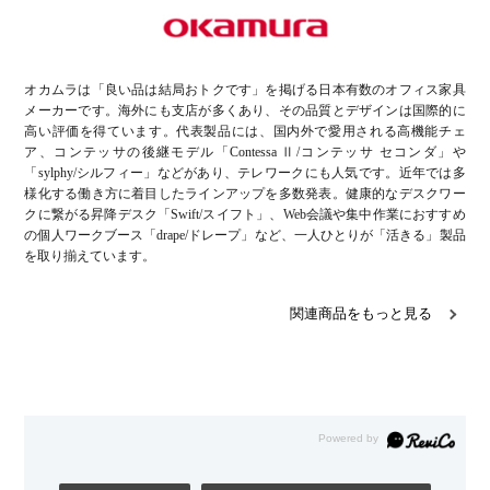
オカムラは「良い品は結局おトクです」を掲げる日本有数のオフィス家具
メーカーです。海外にも支店が多くあり、その品質とデザインは国際的に
高い評価を得ています。代表製品には、国内外で愛用される高機能チェ
ア、コンテッサの後継モデル「Contessa Ⅱ/コンテッサ セコンダ」や
「sylphy/シルフィー」などがあり、テレワークにも人気です。近年では多
様化する働き方に着目したラインアップを多数発表。健康的なデスクワー
クに繋がる昇降デスク「Swift/スイフト」、Web会議や集中作業におすすめ
の個人ワークブース「drape/ドレープ」など、一人ひとりが「活きる」製品
を取り揃えています。
関連商品をもっと見る