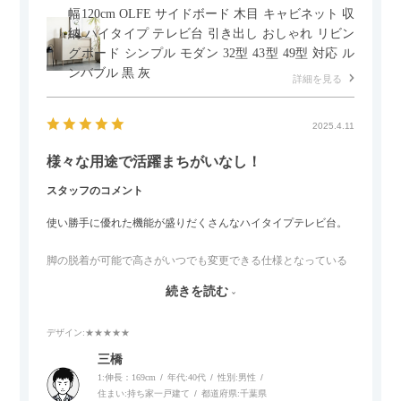
幅120cm OLFE サイドボード 木目 キャビネット 収
納 ハイタイプ テレビ台 引き出し おしゃれ リビン
グボード シンプル モダン 32型 43型 49型 対応 ル
ンバブル 黒 灰
詳細を見る
2025.4.11
様々な用途で活躍まちがいなし！
スタッフのコメント
使い勝手に優れた機能が盛りだくさんなハイタイプテレビ台。
脚の脱着が可能で高さがいつでも変更できる仕様となっている
ので、リビングダイニングからベッドルームまで多目的な場面
続きを読む
でご使用いただけます。
デザイン
:★★★★★
また、補助テーブルとして使用可能なスライドテーブルや収納
内部にもプリンターなどが置けるスライド棚板がついているの
三橋
でテレビ台以外にもオフィスなどでの収納家具やリビングでの
1:伸長：169cm
年代:
40代
性別:
男性
サイドボードとして多目的な用途に対応しています。
住まい:
持ち家一戸建て
都道府県:
千葉県