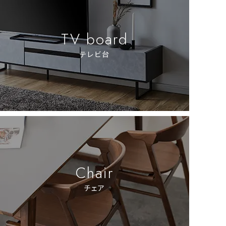
TV board
テレビ台
Chair
チェア