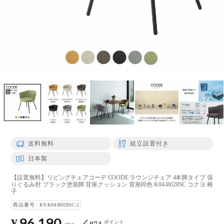
送料無料
組立設置付き
日本製
【設置無料】リビングチェアコーデ COODE ラウンジチェア 4本脚タイプ 張
りぐるみ肘 ブラック塗装脚 背座クッション 背座同色 K04-B028SC コクヨ 椅
子
商品番号
KY-K04-B028SC-2
96,190
¥
ポイント