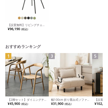
【設置無料】リビングチェア
コーデ COODE ラウンジチェ
¥96,190
(税込)
ア 4本脚タイプ 張りぐるみ肘
ブラック塗装脚 背座クッショ
ン 背座同色 K04-B028SC コ
クヨ 椅子
おすすめランキング
1
3
5
【2脚セット】ダイニングチ
幅100cm 折り畳み式ソファ
【設置無料
ェア 木製 LUGA 肘付き チェ
ベッド コンパクト リクライ
チンカウ
¥45,900
¥31,900
¥102,00
(税込)
(税込)
ア 天然木 リビング椅子 板座
ニング カウチスタイル 省ス
板 引き出