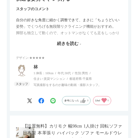
スタッフのコメント
自分の好きな角度に細かく調整できて、まさに「ちょうどいい
姿勢」でくつろげる無段階リクライニング機能がおすすめ。
脚部も独立して動くので、オットマンがなくても足をしっかり
伸ばせたり、スイッチ部分にはUSBポートもついているので、
続きを読む
スマホやタブレットを充電しながらリラックスできるのが嬉し
いポイント。
デザイン
:★★★★★
個人的にはコードレス＆充電式なので、コンセントの場所を気
林
にせず、好きな場所に置けるのが画期的に感じました。
1:伸長：169cm
年代:
30代
性別:
男性
住まい:
賃貸マンション
都道府県:
千葉県
写真撮影をするのが趣味の動画・撮影スタッフ。
参考になった
0
Like!
0
【設置無料】カリモク 幅98cm 1人掛け 回転ソファ
日本製 本革張り ハイバック ソファ モールドウレ