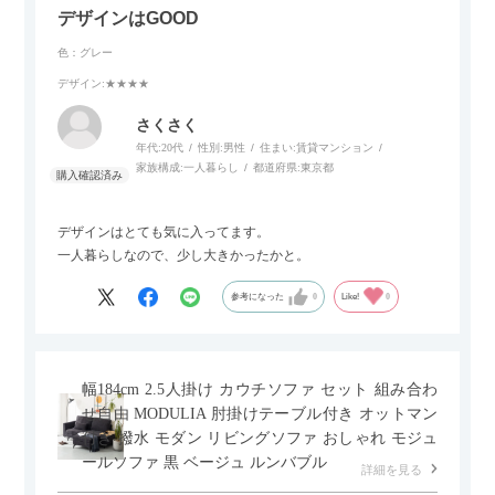
デザインはGOOD
色：グレー
デザイン
:★★★★
さくさく
年代:
20代
性別:
男性
住まい:
賃貸マンション
家族構成:
一人暮らし
都道府県:
東京都
デザインはとても気に入ってます。
一人暮らしなので、少し大きかったかと。
参考になった
0
Like!
0
幅184cm 2.5人掛け カウチソファ セット 組み合わ
せ自由 MODULIA 肘掛けテーブル付き オットマン
付き 撥水 モダン リビングソファ おしゃれ モジュ
ールソファ 黒 ベージュ ルンバブル
詳細を見る