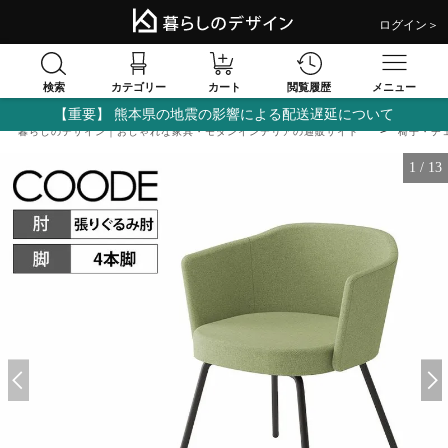
ログイン＞
検索
閲覧履歴
カテゴリー
カート
メニュー
【重要】 熊本県の地震の影響による配送遅延について
暮らしのデザイン｜おしゃれな家具・モダンインテリアの通販サイト
椅子・チ
1
/
13