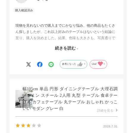
現物を見れないので購入までにかなり悩み、他の商品もたくさ
ん探しましたが、これ以上好みのテーブルはないという結論に
至り、購入を決めました。結果、色味も大きさも、写真通りで
した。とても満足です！
続きを読む
セラミック天板が思った以上に滑りが良く、汚れも拭きやすい
ですがお皿もよく滑り…使い慣れるまでは少し気を付けなくて
はいけないかもしれません。天板が冷たいので冬にどうなるの
参考になった
0
Like!
0
かなというのも気になります。
幅105cm 単品 円形 ダイニングテーブル 大理石調
メラミン スチール 2人用 丸型 テーブル 食卓テー
ブル カフェテーブル 丸テーブル おしゃれ かっこ
いい モダン グレー 白
詳細を見る
2026.7.31