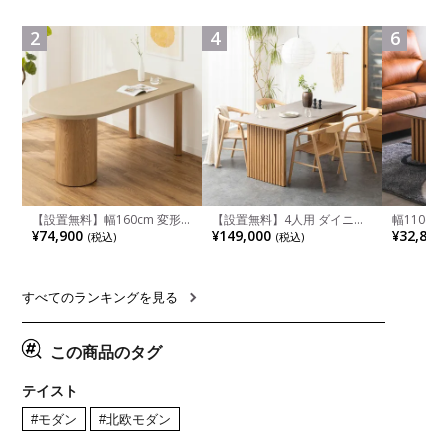
食卓椅子 おしゃれ ウッドチ
ペース ファブリック
箱スペース
ェア アッシュ 和モダン ナチ
ンジ台 キ
ュラル ブラウン 完成品
れ ウッデ
2
4
6
ル グレー
【設置無料】幅160cm 変形
【設置無料】4人用 ダイニン
幅110cm
半円 ダイニングテーブル モ
グテーブルセット 5点 LUGA
木目調 リ
¥74,900
¥149,000
¥32,800
(税込)
(税込)
ルタル風 LENAS コンクリー
セラミックテーブル おしゃれ
付き 長方
ト調 木脚 北欧モダン テーブ
ダイニングチェア 和モダン
ブル おし
ル 4人 食卓テーブル おしゃれ
ナチュラル ブラウン(幅
ブル 格子
ナチュラルモダン 韓国インテ
165cm 食卓テーブル×1 食卓
レー ナチ
リア風 グレージュ
椅子×4)
すべてのランキングを見る
この商品のタグ
テイスト
#モダン
#北欧モダン