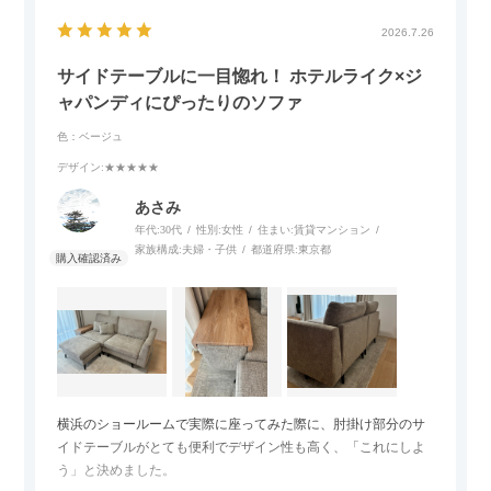
2026.7.26
サイドテーブルに一目惚れ！ ホテルライク×ジ
ャパンディにぴったりのソファ
色：ベージュ
デザイン
:★★★★★
あさみ
年代:
30代
性別:
女性
住まい:
賃貸マンション
家族構成:
夫婦・子供
都道府県:
東京都
横浜のショールームで実際に座ってみた際に、肘掛け部分のサ
イドテーブルがとても便利でデザイン性も高く、「これにしよ
う」と決めました。