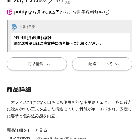
874
税込
獲得
なら
月々8,015円
から。分割手数料無料
お届け目安
9月14日(月)以降お届け
※配送希望日はご注文時に備考欄へご記載ください。
商品情報
配送について
商品詳細
・オフィスだけでなく自宅にも使用可能な多用途チェア。
・座に後方
に沈みやすい工夫を施した構造により、骨盤がホールドされ、安定し
た姿勢と包み込み感を両立。
商品詳細をもっと見る
サイズ(本体)
幅585×奥行535×高さ705mm