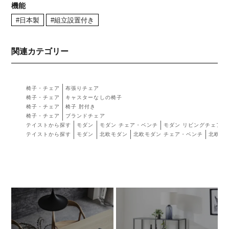
機能
#日本製
#組立設置付き
関連カテゴリー
椅子・チェア
布張りチェア
椅子・チェア
キャスターなしの椅子
椅子・チェア
椅子 肘付き
椅子・チェア
ブランドチェア
テイストから探す
モダン
モダン チェア・ベンチ
モダン リビングチェア・
テイストから探す
モダン
北欧モダン
北欧モダン チェア・ベンチ
北欧モ