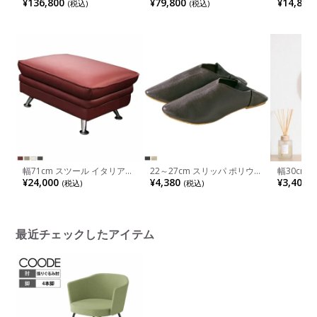
¥136,800
¥79,800
¥14,800
(税込)
(税込)
イニングテーブル ウォールナ
調節可能 すのこ 国産本畳 天
目調 モニ
ット 無垢材 木製 A字脚 スチ
然イ草木製 コンセント付 ロ
取り外し
ール脚 天然木 テーブル 長方
ータイプ可 幅木よけ ナチュ
おしゃれ 
形 食卓テーブル おしゃれ ウ
ラル ブラウン
黒 ダーク
ッディモダン ダイニング ダ
ークブラウン
幅71cm スツール イタリア製
22～27cm スリッパ ポリウレ
幅30cm
厚革 レザー オットマン モダ
タンレザー バブーシュ 通気
音 壁時計
¥24,000
¥4,380
¥3,400
(税込)
(税込)
(
ン
性 吸湿性 滑り止め ルームシ
ルクロック
ューズ おしゃれ 室内履き ユ
グ 時計 
ニセックス インテリア雑貨
ト 温湿度
モダン ブラウン ゴールド 完
品
成品
最近チェックしたアイテム