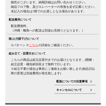
能性がございます。納期詳細はお問い合わせください。
納品フロア数、及びエレベーターの有無を必ず記載ください。
組み立て
現地組立品
※お客様組み立て不要(現地にて業者が組み
未記入の場合は1階でのお渡しとなる場合があります。
立て作業を行います)
配送費用について
備考
グリーン購入法適合商品
配送費無料。
（沖縄・離島への配送は別途お見積りとなります。）
階上げ(階下げ)について
Aパターン ※
こちら
の詳細をご確認ください。
組み立て・設置付きについて
こちらの商品は組立設置付きでのお届けとなります。(開梱・
組立設置・梱包材回収まで無料で行います)
※組立不要の場合は事前にご連絡をお願い致します(納品日以
降の変更は別途費用が発生致します)
配送についての注意事項
キャンセルについて