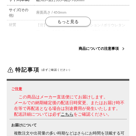
サイズ(その
座面高さ / 450mm
他)
材質
【背】
背板 / ポリプロピレン
クッション / ポリウレタン
フォーム
【座】
モールドウレタン
【脚】
スチール丸パイ
プ(直径22.2mm)、焼付塗装
背
クッション
商品についての注意事項
座
クッション
肘
特記事項
固定肘(張りぐるみ肘)
（必ずご確認ください）
キャスター
なし
ご注意
生産国
日本
この商品はメーカー直送便にてお届けします。
梱包数
3箱
メールでの納期確定後の配送日時変更、またはお届け時不
在等で再配送となる場合は別途費用が発生いたします。
保証について
1～3年保証(部位により保証期間が変わります)
※社団法
配送詳細については必ず
こちら
をご確認ください。
人日本オフィス家具協会(JOIFA)規定に基づく。
※詳し
くは
こちら
の保証ページをご確認ください。
※沖縄・離
お届けについて
島などの一部地域では発送後に発生した不良・傷などに
複数注文や出荷量の多い時期などはさらにお時間を頂戴する可
よる返品・交換は承れない場合がございます。