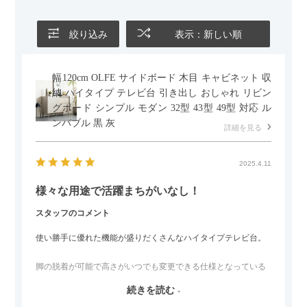
ールとして使えるなど、使い勝手の良さも魅力だと感じていま
す。
絞り込み
表示：新しい順
幅120cm OLFE サイドボード 木目 キャビネット 収
納 ハイタイプ テレビ台 引き出し おしゃれ リビン
グボード シンプル モダン 32型 43型 49型 対応 ル
ンバブル 黒 灰
詳細を見る
2025.4.11
様々な用途で活躍まちがいなし！
スタッフのコメント
使い勝手に優れた機能が盛りだくさんなハイタイプテレビ台。
脚の脱着が可能で高さがいつでも変更できる仕様となっている
ので、リビングダイニングからベッドルームまで多目的な場面
続きを読む
でご使用いただけます。