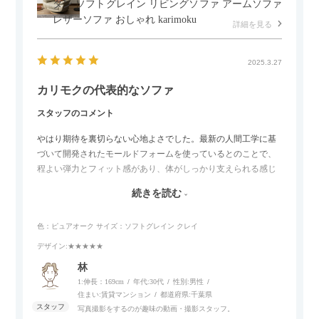
タン ソフトグレイン リビングソファ アームソファ
レザーソファ おしゃれ karimoku
詳細を見る
2025.3.27
カリモクの代表的なソファ
スタッフのコメント
やはり期待を裏切らない心地よさでした。最新の人間工学に基
づいて開発されたモールドフォームを使っているとのことで、
程よい弾力とフィット感があり、体がしっかり支えられる感じ
がします。長時間座っていても疲れにくいので、リビングでの
続きを読む
リラックスタイムによさそうでした。回転タイプなので、個人
的には狭いスペースでも立ち上がりがしやすい点が良かったで
色：ピュアオーク
サイズ：ソフトグレイン クレイ
す。
デザイン
:★★★★★
林
1:伸長：169cm
年代:
30代
性別:
男性
住まい:
賃貸マンション
都道府県:
千葉県
写真撮影をするのが趣味の動画・撮影スタッフ。