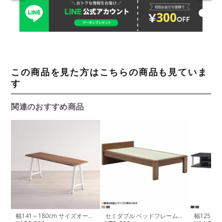
この商品を見た方はこちらの商品も見ていま
す
関連のおすすめ商品
幅141～180cm サイズオーダ
セミダブル ベッドフレーム
幅125c
ーテーブル Sizeno(シゼノ) ダ
スミカ 畳ベッド 棚付き 高さ
しラック ダ