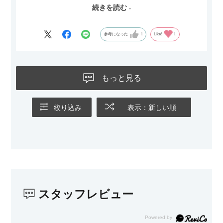
続きを読む
サイズは2.5人掛けですが、幅184cmとコンパクトなので圧迫感
がなく、わが家にはちょうど良いサイズ感でした。200cmのラ
グとのバランスもぴったりで、リビング全体がすっきり見えま
参考になった
1
Like!
1
す。
黒いスチール脚のおかげで抜け感があり、見た目が重たくなら
ないのもお気に入りのポイントです。さらに、わが家はソファ
もっと見る
の後ろ側を通ることも多い間取りなので、背面まできれいに仕
上げられているデザインも気に入っています。どの角度から見
ても美しく、空間の印象を損ないません。
絞り込み
表示：新しい順
カラーはベージュとグレージュの中間のような絶妙な色味で、
わが家のホテルライク×ジャパンディのインテリアにも自然にな
じみました。
子どもがいるので、撥水加工で汚れに強い生地なのもとても助
かっています。気兼ねなく使える安心感があります。
スタッフレビュー
また、カウチのように足を伸ばしてくつろげるスタイルが理想
だったので、それが叶って大満足です。オットマンは自由に動
かせるため、普段はカウチとして使い、来客時には離してスツ