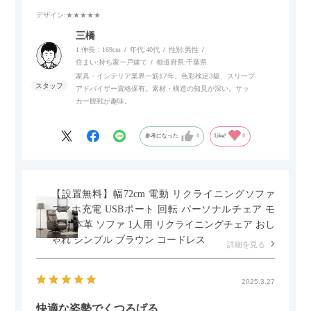
デザイン
:★★★★★
また、補助テーブルとして使用可能なスライドテーブルや収納
内部にもプリンターなどが置けるスライド棚板がついているの
三橋
でテレビ台以外にもオフィスなどでの収納家具やリビングでの
1:伸長：169cm
年代:
40代
性別:
男性
サイドボードとして多目的な用途に対応しています。
住まい:
持ち家一戸建て
都道府県:
千葉県
家具・インテリア業界一筋17年。色彩検定3級、スリープ
アドバイザー資格保有。素材・構造の知見が深い。サッ
また、扉は横方向へのスライド式となっているので開閉時のス
カー観戦が趣味。
ペースを最小限に抑えられ、省スペースでご利用いただけるの
もポイントです！
参考になった
0
Like!
0
【設置無料】幅72cm 電動 リクライニングソファ
スマホ充電 USBポート 回転 パーソナルチェア モ
ダン 本革 ソファ 1人用 リクライニングチェア おし
ゃれ シンプル ブラウン コードレス
詳細を見る
2025.3.27
快適な姿勢でくつろげる