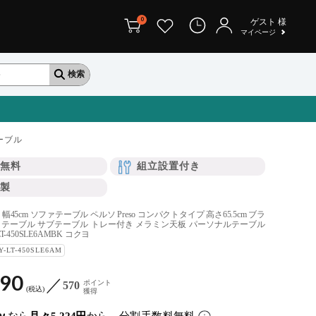
0
ゲスト
様
マイページ
ーブル
無料
組立設置付き
製
45cm ソファテーブル ペルソ Preso コンパクトタイプ 高さ65.5cm ブラ
用テーブル サブテーブル トレー付き メラミン天板 パーソナルテーブル
-450SLE6AMBK コクヨ
Y-LT-450SLE6AM
690
ポイント
570
税込
獲得