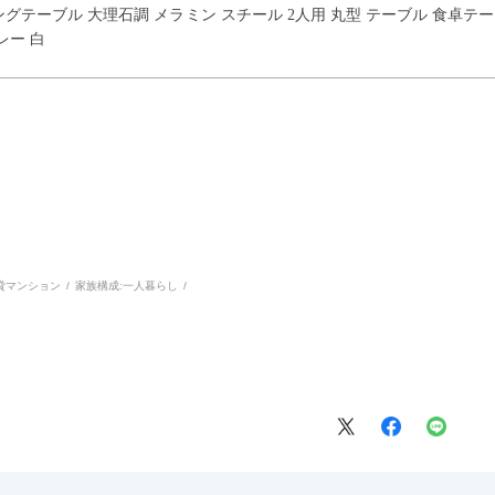
イニングテーブル 大理石調 メラミン スチール 2人用 丸型 テーブル 食卓
レー 白
貸マンション
家族構成:
一人暮らし