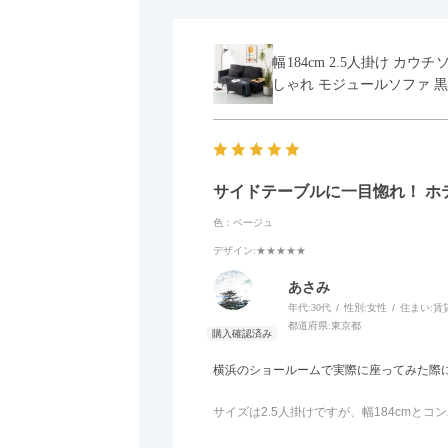
幅184cm 2.5人掛け カ
しゃれ モジュールソファ 黒
サイドテーブルに一目惚れ！ ホ
色：ベージュ
デザイン
:★★★★★
あさみ
年代:
30代
性別:
女性
住まい:
賃
都道府県:
東京都
横浜のショールームで実際に座ってみた際
サイズは2.5人掛けですが、幅184cm
体がすっきり見えます。