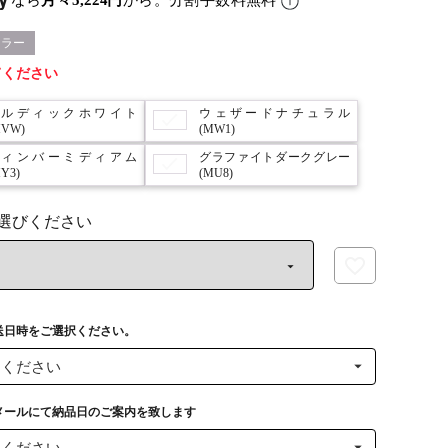
なら
月々5,224円
から。分割手数料無料
カラー
てください
ノルディックホワイト
ウェザードナチュラル
MVW)
(MW1)
ティンバーミディアム
グラファイトダークグレー
Y3)
(MU8)
送日時をご選択ください。
メールにて納品日のご案内を致します