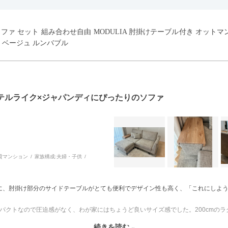
ウチソファ セット 組み合わせ自由 MODULIA 肘掛けテーブル付き オット
 ベージュ ルンバブル
テルライク×ジャパンディにぴったりのソファ
貸マンション
家族構成:
夫婦・子供
に、肘掛け部分のサイドテーブルがとても便利でデザイン性も高く、「これにしよ
とコンパクトなので圧迫感がなく、わが家にはちょうど良いサイズ感でした。200cm
続きを読む