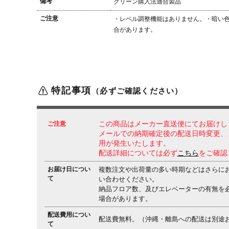
備考
グリーン購入法適合製品
ご注意
・レベル調整機能はありません。
・暗い
合があります。
特記事項
（必ずご確認ください）
ご注意
この商品はメーカー直送便にてお届けし
メールでの納期確定後の配送日時変更、
用が発生いたします。
配送詳細については必ず
こちら
をご確認
お届け日につい
複数注文や出荷量の多い時期などはさらに
て
い合わせください。
納品フロア数、及びエレベーターの有無を
場合があります。
配送費用につい
配送費無料。（沖縄・離島への配送は別途
て