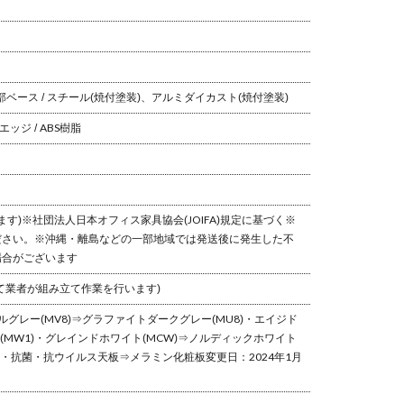
部ベース / スチール(焼付塗装)、アルミダイカスト(焼付塗装)
エッジ / ABS樹脂
ます)
※社団法人日本オフィス家具協会(JOIFA)規定に基づく
※
ださい。
※沖縄・離島などの一部地域では発送後に発生した不
場合がございます
て業者が組み立て作業を行います)
グレー(MV8)⇒グラファイトダークグレー(MU8)
・エイジド
MW1)
・グレインドホワイト(MCW)⇒ノルディックホワイト
・抗菌・抗ウイルス天板⇒メラミン化粧板
変更日：2024年1月