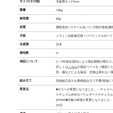
サイズ(その他)
天板厚さ / 17mm
重量
14kg
耐荷重
8kg
材質
脚部支柱 / スチール丸パイプ(焼付塗装)
脚
天板
メラミン化粧板
芯材 / パーティクルボード
生産国
日本
梱包数
4
保証について
1～3年保証(部位により保証期間が変わり
詳しくは
こちら
の保証ページをご確認く
良・傷などによる返品・交換は承れない
組み立て
現地組立品
※お客様組み立て不要(現地に
変更点
■カラーが変更になりました。
・チャコール
ナチュラル(MX1)⇒ウェザードナチュラル(
(MVW)
■天板の材質が変更になりました。
25日