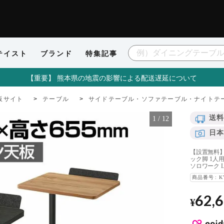
テイスト
ブランド
特集記事
【重要】 熊本県の地震の影響による配送遅延について
販サイト
テーブル
サイドテーブル・ソファテーブル・ナイトテ
送料
1
/
12
日本
【設置無料】幅
ック脚 1人
ソロワーク LT
商品番号
K
62,
¥