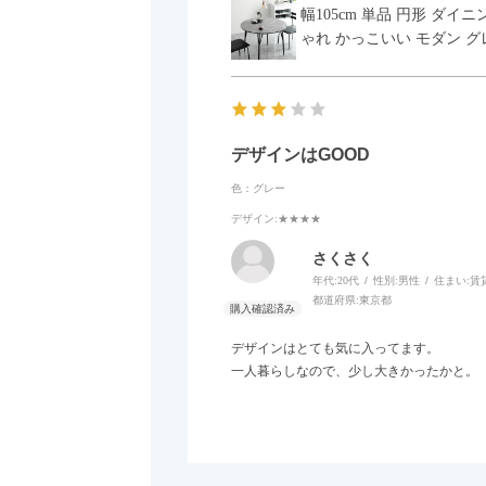
幅105cm 単品 円形 ダ
ゃれ かっこいい モダン グ
デザインはGOOD
色：グレー
デザイン
:★★★★
さくさく
年代:
20代
性別:
男性
住まい:
賃
都道府県:
東京都
デザインはとても気に入ってます。
一人暮らしなので、少し大きかったかと。