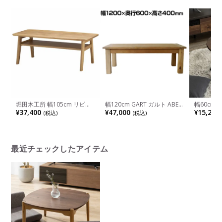
堀田木工所 幅105cm リビン
幅120cm GART ガルト ABEL
幅60cm
グテーブル 木製 アルダー材
LIVING TABLE アーベル リビ
ル 木目 
¥37,400
¥47,000
¥15,200
(税込)
(税込)
自然塗装 収納 日本製 コンパ
ングテーブル 木製 ローテー
コンパクト
クト ローテーブル センター
ブル 長方形 センターテーブ
ナイト メ
テーブル コーヒーテーブル
ル おしゃれ コーヒーテーブ
おしゃれ 
机 リビング ナチュラル 北欧
ル モダン ナチュラル
ウォール
最近チェックしたアイテム