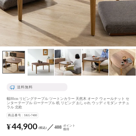
送料無料
幅80cm リビングテーブル ツートンカラー 天然木 オーク ウォールナット セ
ンターテーブル ローテーブル 机 リビング おしゃれ ウッディモダン ナチュ
ラル 北欧
商品番号
SKG-7480
44,900
¥
ポイント
408
税込
獲得