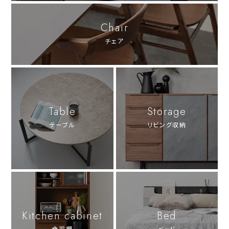
Chair
チェア
Table
Storage
テーブル
リビング収納
Kitchen cabinet
Bed
食器棚
ベッド