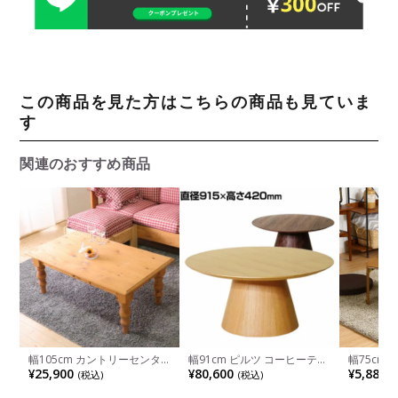
この商品を見た方はこちらの商品も見ていま
す
関連のおすすめ商品
幅105cm カントリーセンタ
幅91cm ピルツ コーヒーテー
幅75cm
ーテーブル ナチュラル 北欧
ブル スカンディナヴィアデザ
ィ 折りた
¥25,900
¥80,600
¥5,880
(税込)
(税込)
(
パイン材 天然木 リビングテ
イン 木製 丸天板 一本脚 ロー
品
ーブル
テーブル センターテーブル