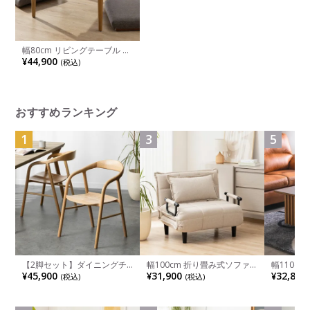
幅80cm リビングテーブル ツ
ートンカラー 天然木 オーク
¥44,900
(税込)
ウォールナット センターテー
ブル ローテーブル 机 リビン
グ おしゃれ ウッディモダン
ナチュラル 北欧
おすすめランキング
1
3
5
【2脚セット】ダイニングチ
幅100cm 折り畳み式ソファ
幅110cm
ェア 木製 LUGA 肘付き チェ
ベッド コンパクト リクライ
木目調 リ
¥45,900
¥31,900
¥32,800
(税込)
(税込)
ア 天然木 リビング椅子 板座
ニング カウチスタイル 省ス
付き 長方
食卓椅子 おしゃれ ウッドチ
ペース ファブリック
ブル おし
ェア アッシュ 和モダン ナチ
ブル 格子
ュラル ブラウン 完成品
レー ナチ