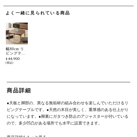
よく一緒に見られている商品
幅80cm リ
ビングテー
ブル ツート
44,900
¥
ンカラー 天
税込
然木 オーク
ウォールナ
ット センタ
ーテーブル
ローテーブ
ル 机 リビ
商品詳細
ング おしゃ
れ ウッディ
モダン ナチ
●天板と脚部の、異なる無垢材の組み合わせを楽しんでいただけるリ
ュラル 北欧
ビングテーブルです。
●天然の木目が美しく、重厚感のある仕上がり
になっています。
●脚裏にガタつき防止のアジャスターが付いている
ので、多少凹凸がある場所でも水平に設置できます。