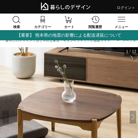
ログイン＞
検索
閲覧履歴
カテゴリー
カート
メニュー
【重要】 熊本県の地震の影響による配送遅延について
暮らしのデザイン｜おしゃれな家具・モダンインテリアの通販サイト
テーブル
1
/
12