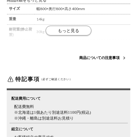
商品詳細をもっと見る
サイズ
幅800×奥行800×高さ400mm
重量
14kg
耐荷重(静止荷
30kg
重)
材質
天然木集成材(天板 / ウォールナット、脚・幕板 / ホワイ
トオーク)
ポリウレタン塗装
商品についての注意事項
梱包数
1箱
梱包サイズ
幅850×奥行850×高さ140mm
特記事項
（必ずご確認ください）
梱包重量
15.2kg
備考
アジャスター付き
配送費用について
ご注意
この商品は天然木を使用しているため、木目や節、色味
配送費無料
など1品ごとに個体差があります。
お届けする家具は、
※北海道は1個あたり別途送料1100円(税込)
商品ページの写真と異なる場合がございますので、予め
※沖縄・離島は別途送料お見積り
ご了承ください。
組立について