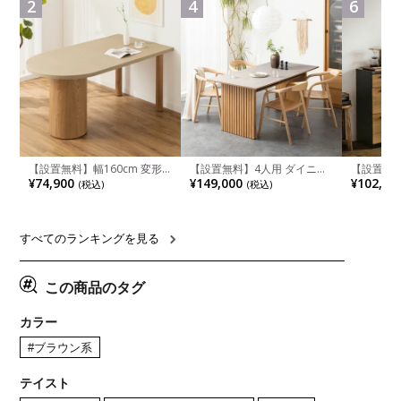
2
4
6
【設置無料】幅160cm 変形
【設置無料】4人用 ダイニン
【設置無料
半円 ダイニングテーブル モ
グテーブルセット 5点 LUGA
チンカウ
¥74,900
¥149,000
¥102,00
(税込)
(税込)
ルタル風 LENAS コンクリー
セラミックテーブル おしゃれ
板 引き出
ト調 木脚 北欧モダン テーブ
ダイニングチェア 和モダン
箱スペース
ル 4人 食卓テーブル おしゃれ
ナチュラル ブラウン(幅
ンジ台 キ
ナチュラルモダン 韓国インテ
165cm 食卓テーブル×1 食卓
れ ウッデ
リア風 グレージュ
椅子×4)
ル グレー
すべてのランキングを見る
この商品のタグ
カラー
#ブラウン系
テイスト