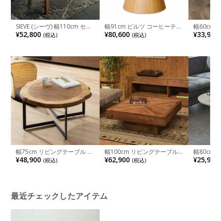
SIEVE (シーヴ) 幅110cm セン
幅91cm ピルツ コーヒーテー
幅60cm
ターテーブル スタンド 木製
ブル スカンディナヴィアデザ
ル 木製 
¥52,800
¥80,600
¥33,900
(税込)
(税込)
ローテーブル リビングテーブ
イン 木製 丸天板 一本脚 ロー
材 ウォー
ル 棚付き ストレート脚 スク
テーブル センターテーブル
リビングテ
エア オーク無垢材 シンプル
テーブル 
北欧
れ 北欧 
幅75cm リビングテーブル 木
幅100cm リビングテーブル
幅80cm
製 天然木 マンゴーウッド ス
木製 天然木 パイン材 古材 セ
ル 丸型 
¥48,900
¥62,900
¥25,900
(税込)
(税込)
チール脚 円形 丸テーブル セ
ンターテーブル 正方形 ロー
目調 ロー
ンターテーブル ローテーブル
テーブル おしゃれ 西海岸風
ーブル 大
机 リビング 和室 ウッディモ
北欧 ヴィンテージ ナチュラ
おしゃれ 
ダン 和モダン 和風
ル 完成品 WE-888
ラウン
最近チェックしたアイテム