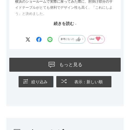
横浜のショールームで実際に座ってみた際に、肘掛け部分のサ
イドテーブルがとても便利でデザイン性も高く、「これにしよ
う」と決めました。
続きを読む
サイズは2.5人掛けですが、幅184cmとコンパクトなので圧迫感
がなく、わが家にはちょうど良いサイズ感でした。200cmのラ
グとのバランスもぴったりで、リビング全体がすっきり見えま
参考になった
1
Like!
1
す。
黒いスチール脚のおかげで抜け感があり、見た目が重たくなら
ないのもお気に入りのポイントです。さらに、わが家はソファ
もっと見る
の後ろ側を通ることも多い間取りなので、背面まできれいに仕
上げられているデザインも気に入っています。どの角度から見
ても美しく、空間の印象を損ないません。
絞り込み
表示：新しい順
カラーはベージュとグレージュの中間のような絶妙な色味で、
わが家のホテルライク×ジャパンディのインテリアにも自然にな
じみました。
子どもがいるので、撥水加工で汚れに強い生地なのもとても助
かっています。気兼ねなく使える安心感があります。