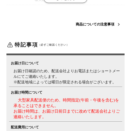
梱包数
2箱
梱包サイズ
梱包1 / 幅960×奥行960×高さ50mm
梱包2 / 幅630×奥行
商品についての注意事項
630×高さ350mm
梱包重量
梱包1 / 13kg
梱包2 / 13kg
特記事項
ご注意
（必ずご確認ください）
【材質について】
この商品は天然木を使用しているた
め、木目や節、色味など1品ごとに個体差があります。
お届けする家具は、商品ページの写真と異なる場合がご
お届け日について
ざいますので、予めご了承ください。
お届け日確認のため、配送会社よりお電話またはショートメー
ルにてご連絡いたします。
※配送地域によっては曜日が限定される場合がございます。
お届け時間について
大型家具配送便のため、時間指定(午前・午後を含む)を
承ることはできません。
お届け時間は、お届け日前日までに改めて配送会社よりご
連絡いたします。
配送費用について