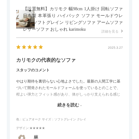
【設置無料】カリモク 幅98cm 1人掛け 回転ソファ
日本製 本革張り ハイバック ソファ モールドウレ
タン ソフトグレイン リビングソファ アームソファ
レザーソファ おしゃれ karimoku
詳細を見る
2025.3.27
カリモクの代表的なソファ
スタッフのコメント
やはり期待を裏切らない心地よさでした。最新の人間工学に基
づいて開発されたモールドフォームを使っているとのことで、
程よい弾力とフィット感があり、体がしっかり支えられる感じ
がします。長時間座っていても疲れにくいので、リビングでの
続きを読む
リラックスタイムによさそうでした。回転タイプなので、個人
的には狭いスペースでも立ち上がりがしやすい点が良かったで
色：ピュアオーク
サイズ：ソフトグレイン クレイ
す。
デザイン
:★★★★★
林