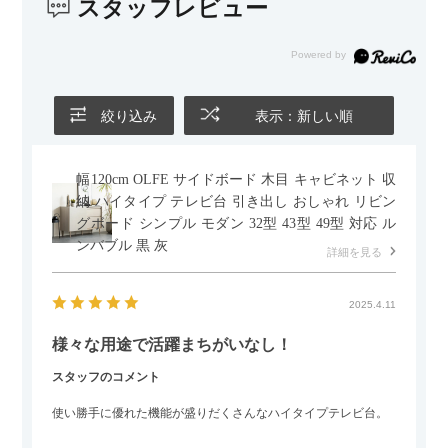
スタッフレビュー
また、カウチのように足を伸ばしてくつろげるスタイルが理想
だったので、それが叶って大満足です。オットマンは自由に動
かせるため、普段はカウチとして使い、来客時には離してスツ
ールとして使えるなど、使い勝手の良さも魅力だと感じていま
す。
絞り込み
表示：新しい順
幅120cm OLFE サイドボード 木目 キャビネット 収
納 ハイタイプ テレビ台 引き出し おしゃれ リビン
グボード シンプル モダン 32型 43型 49型 対応 ル
ンバブル 黒 灰
詳細を見る
2025.4.11
様々な用途で活躍まちがいなし！
スタッフのコメント
使い勝手に優れた機能が盛りだくさんなハイタイプテレビ台。