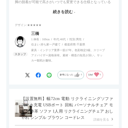
脚の脱着が可能で高さがいつでも変更できる仕様となっている
ので、リビングダイニングからベッドルームまで多目的な場面
続きを読む
でご使用いただけます。
デザイン
:★★★★★
また、補助テーブルとして使用可能なスライドテーブルや収納
内部にもプリンターなどが置けるスライド棚板がついているの
三橋
でテレビ台以外にもオフィスなどでの収納家具やリビングでの
1:伸長：169cm
年代:
40代
性別:
男性
サイドボードとして多目的な用途に対応しています。
住まい:
持ち家一戸建て
都道府県:
千葉県
家具・インテリア業界一筋17年。色彩検定3級、スリープ
アドバイザー資格保有。素材・構造の知見が深い。サッ
また、扉は横方向へのスライド式となっているので開閉時のス
カー観戦が趣味。
ペースを最小限に抑えられ、省スペースでご利用いただけるの
もポイントです！
参考になった
0
Like!
0
【設置無料】幅72cm 電動 リクライニングソファ
スマホ充電 USBポート 回転 パーソナルチェア モ
ダン 本革 ソファ 1人用 リクライニングチェア おし
ゃれ シンプル ブラウン コードレス
詳細を見る