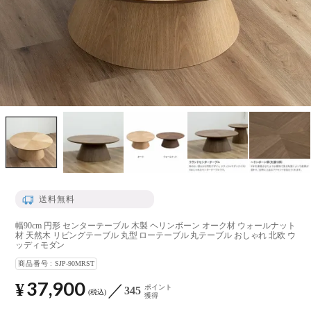
送料無料
幅90cm 円形 センターテーブル 木製 ヘリンボーン オーク材 ウォールナット
材 天然木 リビングテーブル 丸型 ローテーブル 丸テーブル おしゃれ 北欧 ウ
ッディモダン
商品番号
SJP-90MRST
37,900
¥
ポイント
345
税込
獲得