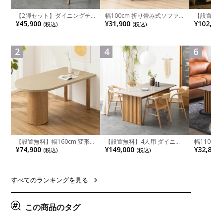
【2脚セット】ダイニングチ
幅100cm 折り畳み式ソファ
【設置無料
ェア 木製 LUGA 肘付き チェ
ベッド コンパクト リクライ
チンカウ
¥45,900
¥31,900
¥102,00
(税込)
(税込)
ア 天然木 リビング椅子 板座
ニング カウチスタイル 省ス
板 引き出
食卓椅子 おしゃれ ウッドチ
ペース ファブリック
箱スペース
ェア アッシュ 和モダン ナチ
ンジ台 キ
ュラル ブラウン 完成品
れ ウッデ
2
4
6
ル グレー
【設置無料】幅160cm 変形
【設置無料】4人用 ダイニン
幅110cm
半円 ダイニングテーブル モ
グテーブルセット 5点 LUGA
木目調 リ
¥74,900
¥149,000
¥32,800
(税込)
(税込)
ルタル風 LENAS コンクリー
セラミックテーブル おしゃれ
付き 長方
ト調 木脚 北欧モダン テーブ
ダイニングチェア 和モダン
ブル おし
ル 4人 食卓テーブル おしゃれ
ナチュラル ブラウン(幅
ブル 格子
ナチュラルモダン 韓国インテ
165cm 食卓テーブル×1 食卓
レー ナチ
リア風 グレージュ
椅子×4)
すべてのランキングを見る
この商品のタグ