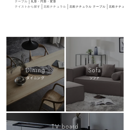
テーブル
丸形・円形・変形
テイストから探す
北欧ナチュラル
北欧ナチュラル テーブル
北欧ナチュラ
Dining
Sofa
ダイニング
ソファ
TV board