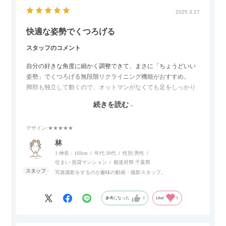
2025.3.27
快適な姿勢でくつろげる
スタッフのコメント
自分の好きな角度に細かく調整できて、まさに「ちょうどいい
姿勢」でくつろげる無段階リクライニング機能がおすすめ。
脚部も独立して動くので、オットマンがなくても足をしっかり
伸ばせたり、スイッチ部分にはUSBポートもついているので、
続きを読む
スマホやタブレットを充電しながらリラックスできるのが嬉し
いポイント。
デザイン
:★★★★★
個人的にはコードレス＆充電式なので、コンセントの場所を気
林
にせず、好きな場所に置けるのが画期的に感じました。
1:伸長：169cm
年代:
30代
性別:
男性
住まい:
賃貸マンション
都道府県:
千葉県
写真撮影をするのが趣味の動画・撮影スタッフ。
参考になった
0
Like!
0