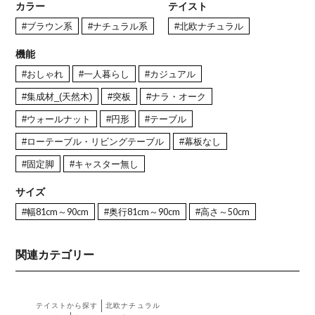
カラー
テイスト
#ブラウン系
#ナチュラル系
#北欧ナチュラル
機能
#おしゃれ
#一人暮らし
#カジュアル
#集成材_(天然木)
#突板
#ナラ・オーク
#ウォールナット
#円形
#テーブル
#ローテーブル・リビングテーブル
#幕板なし
#固定脚
#キャスター無し
サイズ
#幅81cm～90cm
#奥行81cm～90cm
#高さ～50cm
関連カテゴリー
テイストから探す
北欧ナチュラル