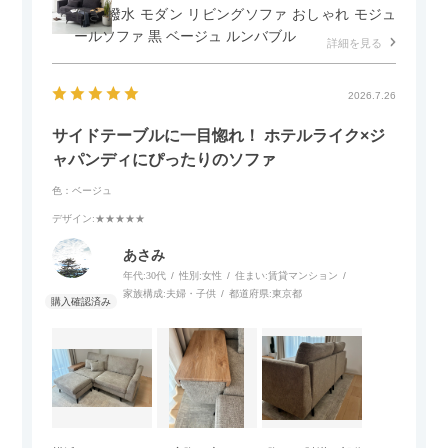
付き 撥水 モダン リビングソファ おしゃれ モジュ
ールソファ 黒 ベージュ ルンバブル
詳細を見る
2026.7.26
サイドテーブルに一目惚れ！ ホテルライク×ジ
ャパンディにぴったりのソファ
色：ベージュ
デザイン
:★★★★★
あさみ
年代:
30代
性別:
女性
住まい:
賃貸マンション
家族構成:
夫婦・子供
都道府県:
東京都