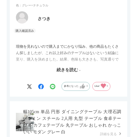
色：グレー×ナチュラル
さつき
現物を見れないので購入までにかなり悩み、他の商品もたくさ
ん探しましたが、これ以上好みのテーブルはないという結論に
至り、購入を決めました。結果、色味も大きさも、写真通りで
した。とても満足です！
続きを読む
セラミック天板が思った以上に滑りが良く、汚れも拭きやすい
ですがお皿もよく滑り…使い慣れるまでは少し気を付けなくて
はいけないかもしれません。天板が冷たいので冬にどうなるの
参考になった
0
Like!
0
かなというのも気になります。
幅105cm 単品 円形 ダイニングテーブル 大理石調
メラミン スチール 2人用 丸型 テーブル 食卓テー
ブル カフェテーブル 丸テーブル おしゃれ かっこ
いい モダン グレー 白
詳細を見る