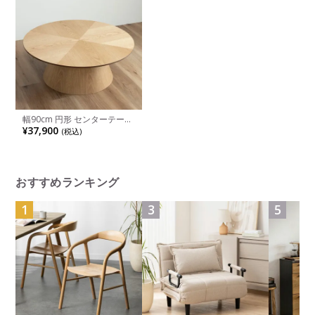
幅90cm 円形 センターテーブ
ル 木製 ヘリンボーン オーク
¥37,900
(税込)
材 ウォールナット材 天然木
リビングテーブル 丸型 ロー
テーブル 丸テーブル おしゃ
れ 北欧 ウッディモダン
おすすめランキング
1
3
5