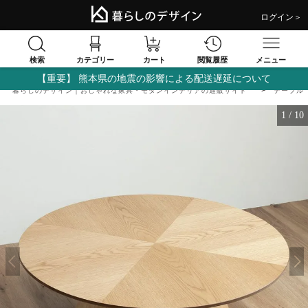
ログイン＞
検索
閲覧履歴
カテゴリー
カート
メニュー
【重要】 熊本県の地震の影響による配送遅延について
暮らしのデザイン｜おしゃれな家具・モダンインテリアの通販サイト
テーブル
1
/
10