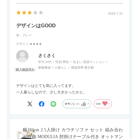
2026.7.31
デザインはGOOD
色：グレー
デザイン
:★★★★
さくさく
年代:
20代
性別:
男性
住まい:
賃貸マンション
家族構成:
一人暮らし
都道府県:
東京都
デザインはとても気に入ってます。
一人暮らしなので、少し大きかったかと。
参考になった
0
Like!
0
幅184cm 2.5人掛け カウチソファ セット 組み合わ
せ自由 MODULIA 肘掛けテーブル付き オットマン