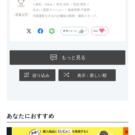
1:伸長：169cm
年代:
30代
性別:
男性
住まい:
賃貸マンション
都道府県:
千葉県
写真撮影をするのが趣味の動画・撮影スタッフ。
参考になった
0
Like!
0
もっと見る
絞り込み
表示：新しい順
あなたにおすすめ