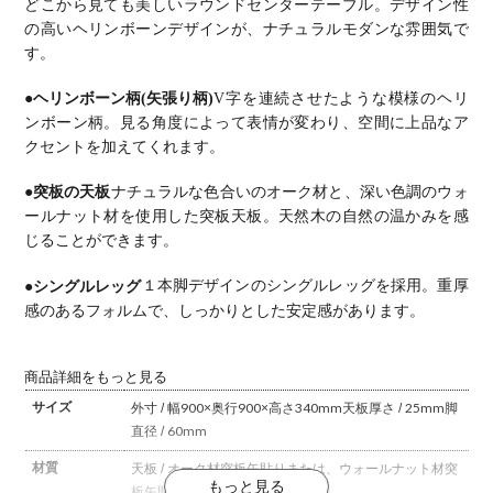
どこから見ても美しいラウンドセンターテーブル。
デザイン性
の高いヘリンボーンデザインが、ナチュラルモダンな雰囲気で
す。
●ヘリンボーン柄(矢張り柄)
V字を連続させたような模様のヘリ
ンボーン柄。
見る角度によって表情が変わり、空間に上品なア
クセントを加えてくれます。
●突板の天板
ナチュラルな色合いのオーク材と、深い色調のウォ
ールナット材を使用した突板天板。
天然木の自然の温かみを感
じることができます。
●シングルレッグ
１本脚デザインのシングルレッグを採用。
重厚
感のあるフォルムで、しっかりとした安定感があります。
商品詳細をもっと見る
サイズ
外寸 / 幅900×奥行900×高さ340mm
天板厚さ / 25mm
脚
直径 / 60mm
材質
天板 / オーク材突板矢貼りまたは、ウォールナット材突
板矢貼り