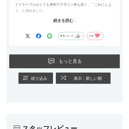
イドテーブルがとても便利でデザイン性も高く、「これにしよ
う」と決めました。
続きを読む
サイズは2.5人掛けですが、幅184cmとコンパクトなので圧迫感
がなく、わが家にはちょうど良いサイズ感でした。200cmのラ
グとのバランスもぴったりで、リビング全体がすっきり見えま
参考になった
1
Like!
1
す。
黒いスチール脚のおかげで抜け感があり、見た目が重たくなら
ないのもお気に入りのポイントです。さらに、わが家はソファ
もっと見る
の後ろ側を通ることも多い間取りなので、背面まできれいに仕
上げられているデザインも気に入っています。どの角度から見
ても美しく、空間の印象を損ないません。
絞り込み
表示：新しい順
カラーはベージュとグレージュの中間のような絶妙な色味で、
わが家のホテルライク×ジャパンディのインテリアにも自然にな
じみました。
子どもがいるので、撥水加工で汚れに強い生地なのもとても助
かっています。気兼ねなく使える安心感があります。
スタッフレビュー