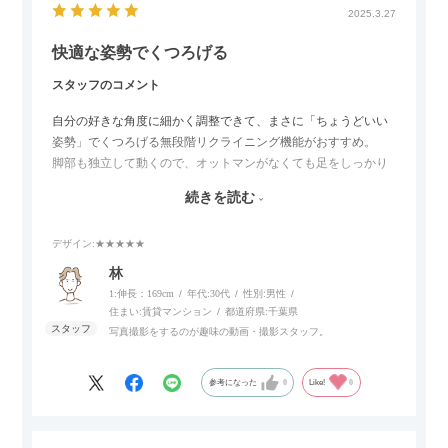
2025.3.27
快適な姿勢でくつろげる
スタッフのコメント
自分の好きな角度に細かく調整できて、まさに「ちょうどいい
姿勢」でくつろげる無段階リクライニング機能がおすすめ。
脚部も独立して動くので、オットマンがなくても足をしっかり
伸ばせたり、スイッチ部分にはUSBポートもついているので、
続きを読む
スマホやタブレットを充電しながらリラックスできるのが嬉し
いポイント。
デザイン
:★★★★★
個人的にはコードレス＆充電式なので、コンセントの場所を気
林
にせず、好きな場所に置けるのが画期的に感じました。
1:伸長：169cm
年代:
30代
性別:
男性
住まい:
賃貸マンション
都道府県:
千葉県
写真撮影をするのが趣味の動画・撮影スタッフ。
参考になった
0
Like!
0