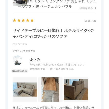
付き 撥水 モダン リビングソファ おしゃれ モジュ
ールソファ 黒 ベージュ ルンバブル
詳細を見る
2026.7.26
サイドテーブルに一目惚れ！ ホテルライク×ジ
ャパンディにぴったりのソファ
色：ベージュ
デザイン
:★★★★★
あさみ
年代:
30代
性別:
女性
住まい:
賃貸マンション
家族構成:
夫婦・子供
都道府県:
東京都
横浜のショールームで実際に座ってみた際に、肘掛け部分のサ