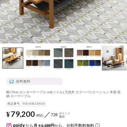
送料無料
幅150cm センターテーブル soil(ソイル) 天然木 カラーバリエーション 木製 収
納 ローテーブル
商品番号
SUE-SOILCEN150
79,200
¥
ポイント
720
税込
獲得
なら
月々6,600円
から。分割手数料無料