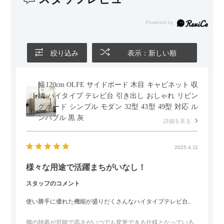
また、カウチのように足を伸ばしてくつろげるスタイルが理想
だったので、それが叶って大満足です。オットマンは自由に動
かせるため、普段はカウチとして使い、来客時には離してスツ
ールとして使えるなど、使い勝手の良さも魅力だと感じていま
す。
絞り込み
表示：新しい順
幅120cm OLFE サイドボード 木目 キャビネット 収
納 ハイタイプ テレビ台 引き出し おしゃれ リビン
グボード シンプル モダン 32型 43型 49型 対応 ル
ンバブル 黒 灰
詳細を見る
2025.4.11
様々な用途で活躍まちがいなし！
スタッフのコメント
使い勝手に優れた機能が盛りだくさんなハイタイプテレビ台。
脚の脱着が可能で高さがいつでも変更できる仕様となっている