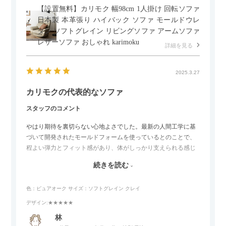
【設置無料】カリモク 幅98cm 1人掛け 回転ソファ
日本製 本革張り ハイバック ソファ モールドウレ
タン ソフトグレイン リビングソファ アームソファ
レザーソファ おしゃれ karimoku
詳細を見る
2025.3.27
カリモクの代表的なソファ
スタッフのコメント
やはり期待を裏切らない心地よさでした。最新の人間工学に基
づいて開発されたモールドフォームを使っているとのことで、
程よい弾力とフィット感があり、体がしっかり支えられる感じ
がします。長時間座っていても疲れにくいので、リビングでの
続きを読む
リラックスタイムによさそうでした。回転タイプなので、個人
的には狭いスペースでも立ち上がりがしやすい点が良かったで
色：ピュアオーク
サイズ：ソフトグレイン クレイ
す。
デザイン
:★★★★★
林