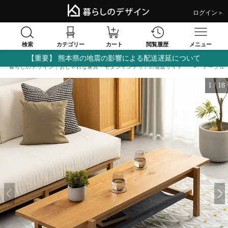
ログイン＞
検索
閲覧履歴
カテゴリー
カート
メニュー
【重要】 熊本県の地震の影響による配送遅延について
暮らしのデザイン｜おしゃれな家具・モダンインテリアの通販サイト
テーブル
1
/
18