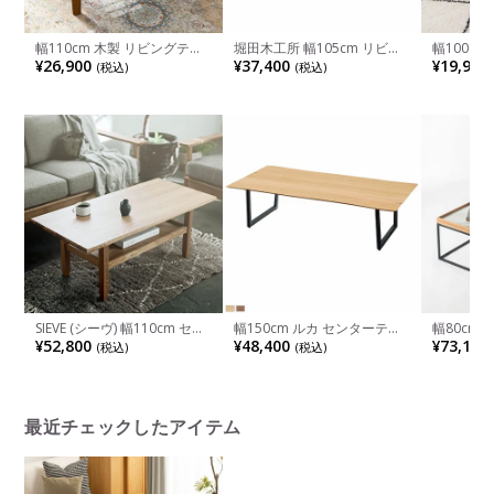
幅110cm 木製 リビングテー
堀田木工所 幅105cm リビン
幅100c
ブル アンティーク風 棚付き
グテーブル 木製 アルダー材
天然木 無
¥26,900
¥37,400
¥19,900
(税込)
(税込)
ミンディ 天然木 ソファーテ
自然塗装 収納 日本製 コンパ
ブル カフ
ーブル ウッドテーブル ロー
クト ローテーブル センター
ーテーブ
テーブル センターテーブル
テーブル コーヒーテーブル
おしゃれ 
ヴィンテージ風
机 リビング ナチュラル 北欧
チュラル 
SIEVE (シーヴ) 幅110cm セン
幅150cm ルカ センターテー
幅80cm 
ターテーブル スタンド 木製
ブル JPB-93
LAMS 
¥52,800
¥48,400
¥73,150
(税込)
(税込)
ローテーブル リビングテーブ
メラミン 
ル 棚付き ストレート脚 スク
調 テーブ
エア オーク無垢材 シンプル
テーブル 
北欧
チュラル 
最近チェックしたアイテム