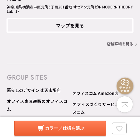
神奈川県横浜市中区元町5丁⽬201番地 オセアン元町ビル MODERN THEORY
Lab. 1F
マップを見る
店舗詳細を見る
GROUP SITES
暮らしのデザイン 楽天市場店
オフィスコム Amazon店
オフィス家具通販のオフィスコ
オフィスづくりサービス オフィ
ム
スコム
オフィスコム 楽天市場店
オフィスコム 見積り比較 Pro
カラー／仕様を選ぶ
オフィスコム Yahoo!ショッピン
グ店