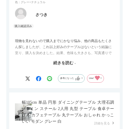
色：グレー×ナチュラル
さつき
現物を見れないので購入までにかなり悩み、他の商品もたくさ
ん探しましたが、これ以上好みのテーブルはないという結論に
至り、購入を決めました。結果、色味も大きさも、写真通りで
した。とても満足です！
続きを読む
セラミック天板が思った以上に滑りが良く、汚れも拭きやすい
ですがお皿もよく滑り…使い慣れるまでは少し気を付けなくて
はいけないかもしれません。天板が冷たいので冬にどうなるの
参考になった
0
Like!
0
かなというのも気になります。
幅105cm 単品 円形 ダイニングテーブル 大理石調
メラミン スチール 2人用 丸型 テーブル 食卓テー
ブル カフェテーブル 丸テーブル おしゃれ かっこ
いい モダン グレー 白
詳細を見る