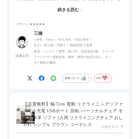
ので、リビングダイニングからベッドルームまで多目的な場面
続きを読む
でご使用いただけます。
デザイン
:★★★★★
また、補助テーブルとして使用可能なスライドテーブルや収納
内部にもプリンターなどが置けるスライド棚板がついているの
三橋
でテレビ台以外にもオフィスなどでの収納家具やリビングでの
1:伸長：169cm
年代:
40代
性別:
男性
サイドボードとして多目的な用途に対応しています。
住まい:
持ち家一戸建て
都道府県:
千葉県
家具・インテリア業界一筋17年。色彩検定3級、スリープ
アドバイザー資格保有。素材・構造の知見が深い。サッ
また、扉は横方向へのスライド式となっているので開閉時のス
カー観戦が趣味。
ペースを最小限に抑えられ、省スペースでご利用いただけるの
もポイントです！
参考になった
0
Like!
0
【設置無料】幅72cm 電動 リクライニングソファ
スマホ充電 USBポート 回転 パーソナルチェア モ
ダン 本革 ソファ 1人用 リクライニングチェア おし
ゃれ シンプル ブラウン コードレス
詳細を見る