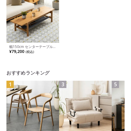
幅150cm センターテーブル
soil(ソイル) 天然木 カラーバ
¥79,200
(税込)
リエーション 木製 収納 ロー
テーブル
おすすめランキング
1
3
5