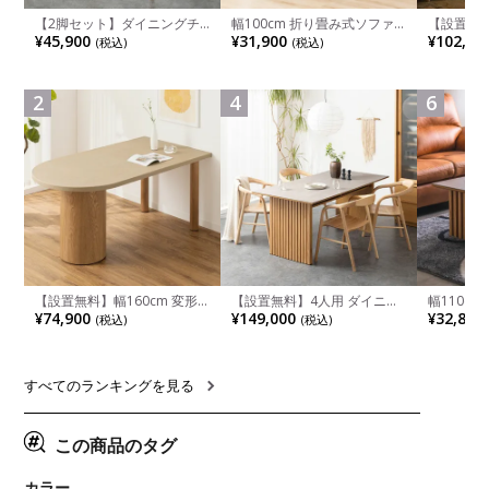
【2脚セット】ダイニングチ
幅100cm 折り畳み式ソファ
【設置無料
ェア 木製 LUGA 肘付き チェ
ベッド コンパクト リクライ
チンカウ
¥45,900
¥31,900
¥102,00
(税込)
(税込)
ア 天然木 リビング椅子 板座
ニング カウチスタイル 省ス
板 引き出
食卓椅子 おしゃれ ウッドチ
ペース ファブリック
箱スペース
ェア アッシュ 和モダン ナチ
ンジ台 キ
ュラル ブラウン 完成品
れ ウッデ
2
4
6
ル グレー
【設置無料】幅160cm 変形
【設置無料】4人用 ダイニン
幅110cm
半円 ダイニングテーブル モ
グテーブルセット 5点 LUGA
木目調 リ
¥74,900
¥149,000
¥32,800
(税込)
(税込)
ルタル風 LENAS コンクリー
セラミックテーブル おしゃれ
付き 長方
ト調 木脚 北欧モダン テーブ
ダイニングチェア 和モダン
ブル おし
ル 4人 食卓テーブル おしゃれ
ナチュラル ブラウン(幅
ブル 格子
ナチュラルモダン 韓国インテ
165cm 食卓テーブル×1 食卓
レー ナチ
リア風 グレージュ
椅子×4)
すべてのランキングを見る
この商品のタグ
カラー