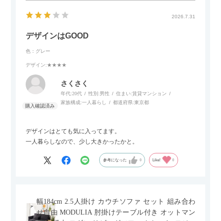
2026.7.31
デザインはGOOD
色：グレー
デザイン
:★★★★
さくさく
年代:
20代
性別:
男性
住まい:
賃貸マンション
家族構成:
一人暮らし
都道府県:
東京都
デザインはとても気に入ってます。
一人暮らしなので、少し大きかったかと。
参考になった
0
Like!
0
幅184cm 2.5人掛け カウチソファ セット 組み合わ
せ自由 MODULIA 肘掛けテーブル付き オットマン