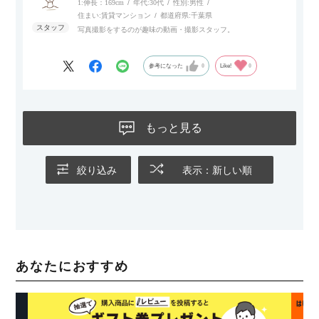
1:伸長：169cm
年代:
30代
性別:
男性
住まい:
賃貸マンション
都道府県:
千葉県
写真撮影をするのが趣味の動画・撮影スタッフ。
参考になった
0
Like!
0
もっと見る
絞り込み
表示：新しい順
あなたにおすすめ