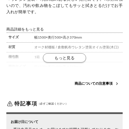
いので、汚れや飲み物をこぼしてもサッと拭きとるだけでお手
入れが簡単です。
商品詳細をもっと見る
サイズ
幅1500×奥行500×高さ370mm
材質
オーク材
棚板 / 倉敷帆布
ウレタン塗装
オイル塗装(木口)
梱包数
1箱
梱包サイズ
幅1570×奥行490×高さ210mm
梱包重量
10kg
商品についての注意事項
備考
手洗い・洗濯機での洗濯可能
ご注意
・この商品は天然木を使用しているため、木目や節、色
味など1品ごとに個体差があります。
お届けする家具
特記事項
（必ずご確認ください）
は、商品ページの写真と異なる場合がございますので、
予めご了承ください。
・日頃のお手入れは、はたき等で
ゴミや異物を除去してから良く絞った布で拭いて下さ
お届け日について
い。
木材の呼吸のためウレタン塗装で仕上げてあります