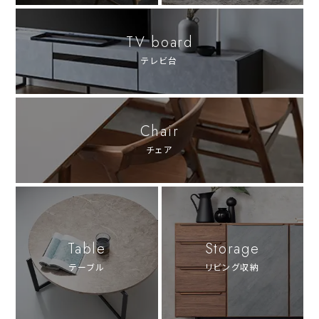
TV board
テレビ台
Chair
チェア
Table
Storage
テーブル
リビング収納