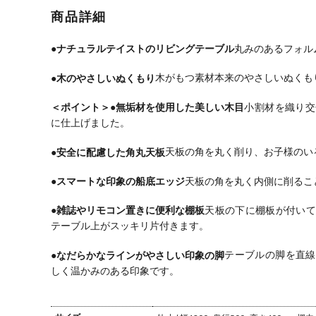
ハイバック ソ
革張り モール
革張り モール
本製
商品詳細
ファ モールド
ドウレタン ソ
ドウレタン ソ
モー
ウレタン ソフ
フトグレイン
フトグレイン
タン
トグレイン リ
リビングソフ
リビングソフ
レイ
●ナチュラルテイストのリビングテーブル
丸みのあるフォル
ビングソファ
ァ アームソフ
ァ アームソフ
グソ
アームソファ
ァ レザーソフ
ァ レザーソフ
ムソ
●木のやさしいぬくもり
木がもつ素材本来のやさしいぬくも
レザーソファ
ァ おしゃれ
ァ おしゃれ
ーソ
おしゃれ
karimoku
karimoku
ゃれ k
＜ポイント＞
●無垢材を使用した美しい木目
小割材を織り交
karimoku
ZW7312 ルン
ZW7303 ルン
ZW7
ZW7300
バブル
バブル
バブ
に仕上げました。
●安全に配慮した角丸天板
天板の角を丸く削り、お子様のい
●スマートな印象の船底エッジ
天板の角を丸く内側に削るこ
●雑誌やリモコン置きに便利な棚板
天板の下に棚板が付いて
テーブル上がスッキリ片付きます。
●なだらかなラインがやさしい印象の脚
テーブルの脚を直線
しく温かみのある印象です。