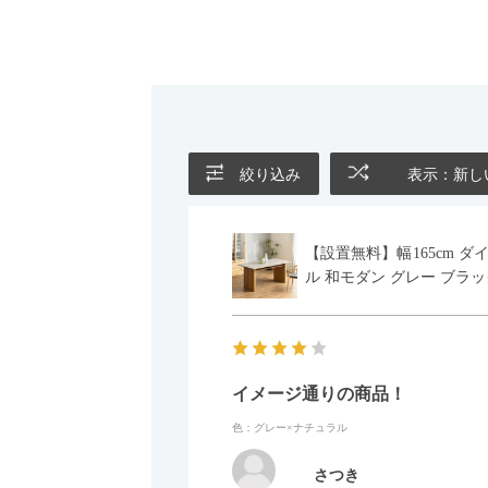
絞り込み
表示：新し
【設置無料】幅165cm ダ
ル 和モダン グレー ブラッ
イメージ通りの商品！
色：グレー×ナチュラル
さつき