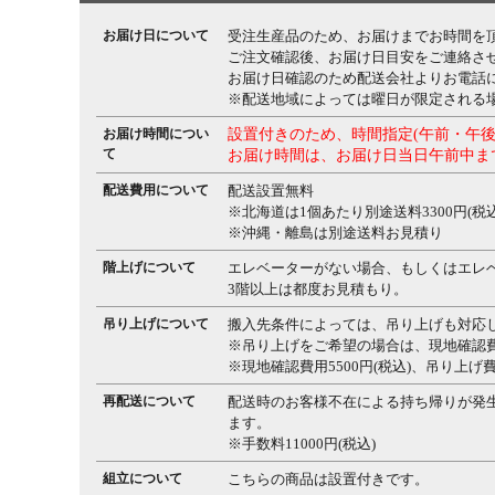
お届け日について
受注生産品のため、お届けまでお時間を
ご注文確認後、お届け日目安をご連絡さ
お届け日確認のため配送会社よりお電話
※配送地域によっては曜日が限定される
お届け時間につい
設置付きのため、時間指定(午前・午後
て
お届け時間は、お届け日当日午前中ま
配送費用について
配送設置無料
※北海道は1個あたり別途送料3300円(税込
※沖縄・離島は別途送料お見積り
階上げについて
エレベーターがない場合、もしくはエレ
3階以上は都度お見積もり。
吊り上げについて
搬入先条件によっては、吊り上げも対応
※吊り上げをご希望の場合は、現地確認
※現地確認費用5500円(税込)、吊り上げ
再配送について
配送時のお客様不在による持ち帰りが発
ます。
※手数料11000円(税込)
組立について
こちらの商品は設置付きです。