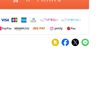
 セン
ブル
ル) 天
税込
ラーバ
ョン