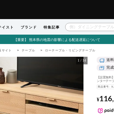
テイスト
ブランド
特集記事
【重要】 熊本県の地震の影響による配送遅延について
販サイト
テーブル
ローテーブル・リビングテーブル
送料
1
/
14
完成
【設置無料】カ
ンターテーブル
商品番号
K
116
¥