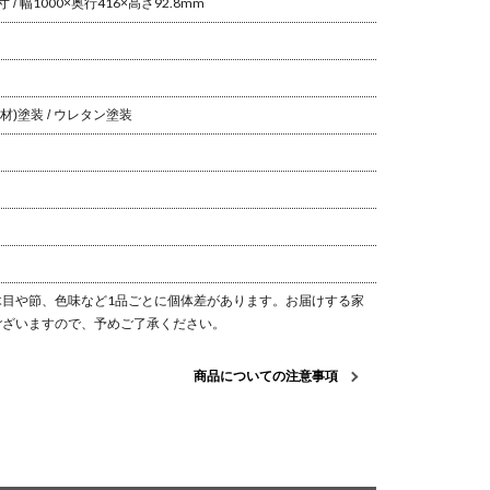
 / 幅1000×奥行416×高さ92.8mm
材)
塗装 / ウレタン塗装
目や節、色味など1品ごとに個体差があります。
お届けする家
ございますので、予めご了承ください。
商品についての注意事項