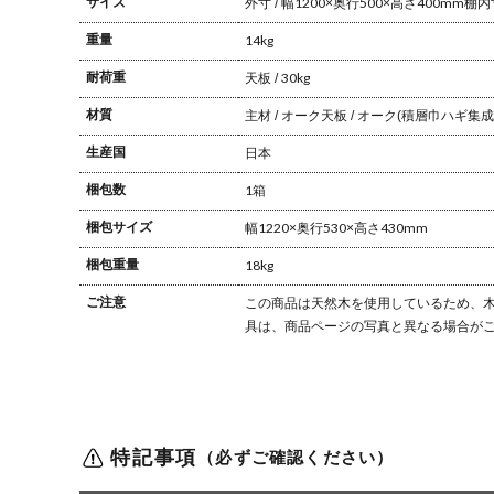
サイズ
外寸 / 幅1200×奥行500×高さ400mm
棚内寸
重量
14kg
耐荷重
天板 / 30kg
材質
主材 / オーク
天板 / オーク(積層巾ハギ集成
生産国
日本
梱包数
1箱
梱包サイズ
幅1220×奥行530×高さ430mm
梱包重量
18kg
ご注意
この商品は天然木を使用しているため、木
具は、商品ページの写真と異なる場合が
特記事項
（必ずご確認ください）