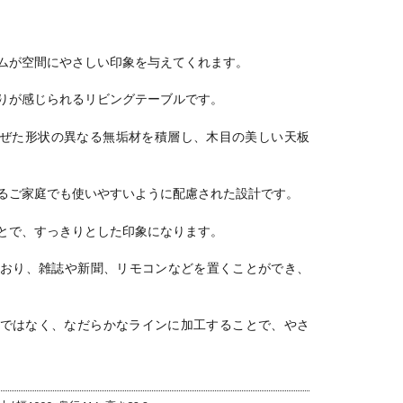
 本革張り
ドウレタン ソ
可能 天然木 ビ
可能 天然木 ビ
木製 収納
ルドウレ
フトグレイン
ーチ材 引き出
ーチ材 引き出
テーブル
 ソフトグ
フットスツー
し付き 収納 テ
し付き 収納 テ
ン リビン
ル 足置き フッ
レビ台 ローボ
レビ台 ローボ
ムが空間にやさしい印象を与えてくれます。
ファ アー
トレスト スツ
ード おしゃれ
ード おしゃれ
ファ レザ
ール おしゃれ
リビング 北欧
リビング 北欧
りが感じられるリビングテーブルです。
ファ おし
リビング 玄関
ナチュラル
ナチュラル
arimoku
karimoku
karimoku
karimoku
ぜた形状の異なる無垢材を積層し、木目の美しい天板
313 ルン
ZW7306 ルン
QD5107 ルン
QD6107 ルン
ル
バブル
バブル
バブル
るご家庭でも使いやすいように配慮された設計です。
とで、すっきりとした印象になります。
おり、雑誌や新聞、リモコンなどを置くことができ、
ではなく、なだらかなラインに加工することで、やさ