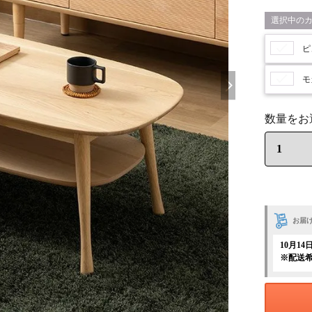
ピ
モ
お届
10月14
※配送