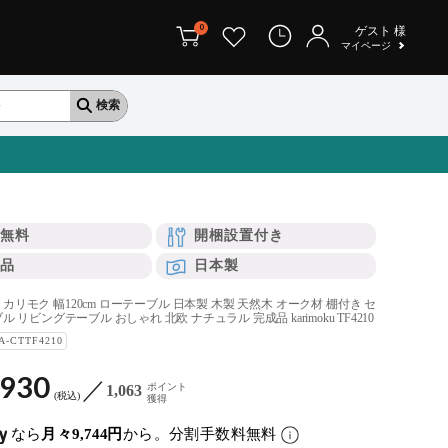
0
ゲスト
様
マイページ
無料
開梱設置付き
品
日本製
リモク 幅120cm ローテーブル 日本製 木製 天然木 オーク材 棚付き セ
 リビングテーブル おしゃれ 北欧 ナチュラル 完成品 karimoku TF4210
A-CTTF4210
,930
ポイント
1,063
税込
獲得
なら
月々9,744円
から。分割手数料無料