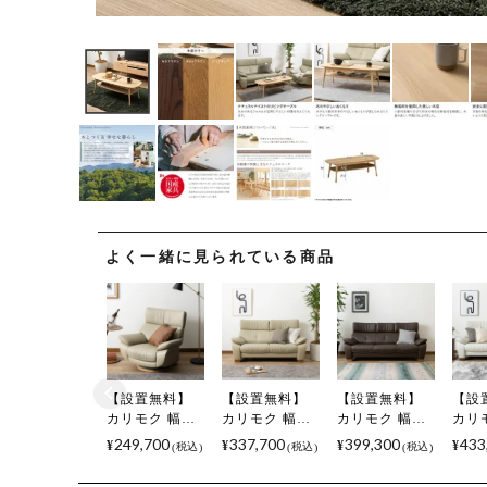
よく一緒に見られている商品
【設置無料】
【設置無料】
【設置無料】
【設
カリモク 幅
カリモク 幅
カリモク 幅
カリ
98cm 1人掛け
168cm 2人掛け
198cm 3人掛け
213
249,700
337,700
399,300
433
¥
¥
¥
¥
税込
税込
税込
回転ソファ 日
ソファ ハイバ
ソファ ハイバ
ロン
本製 本革張り
ック 日本製 本
ック 日本製 本
ハイ