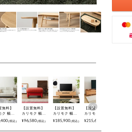
置無料】
【設置無料】
【設置無料】
【設置無料】
幅135cm
モク 幅
カリモク 幅
カリモク 幅
カリモク 幅
ターテー
cm 3人掛け
68.5cm オット
152cm 木製 テ
182cm 木製 テ
soil(ソイ
,400
96,580
185,900
215,600
72,600
¥
¥
¥
¥
税込
税込
税込
税込
グソファ
マン 日本製 本
レビボード 日
レビボード 日
然木 カ
バック 日
革張り モール
本製 高さ調節
本製 高さ調節
リエーシ