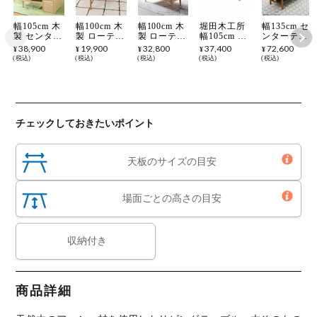
幅105cm 木
幅100cm 木
幅100cm 木
堀田木工所
幅135cm セ
製 センター
製 ローテー
製 ローテー
幅105cm リ
ンターテー
テーブル 引
ブル 天然木
ブル 収納付
ビングテー
ブル soil(ソ
38,900
19,900
32,800
37,400
72,600
¥
¥
¥
¥
¥
出し付き オ
無垢材 セン
き 格子デザ
ブル 木製
イル) 天然
税込
税込
税込
税込
税込
ープン収納
ターテーブ
イン 引き出
アルダー材
木 カラーバ
扉付き 天然
ル カフェテ
し付き セン
自然塗装 収
リエーショ
木 ソファー
ーブル ソフ
ターテーブ
納 日本製
ン 木製 収
テーブル ロ
ァーテーブ
ル リビング
コンパクト
納 ローテー
ーテーブル
ル リビング
テーブル シ
ローテーブ
ブル
リビング 北
テーブル お
ンプル おし
ル センター
チェックしておきたいポイント
欧風 ナチュ
しゃれ シン
ゃれ 北欧風
テーブル コ
ラル ウォー
プル 北欧風
ナチュラル
ーヒーテー
ルナット お
ナチュラル
ブラウン
ブル 机 リ
しゃれ
ブラウン
ビング ナチ
天板のサイズの目安
ュラル 北欧
場面ごとの高さの目安
収納付き
商品詳細