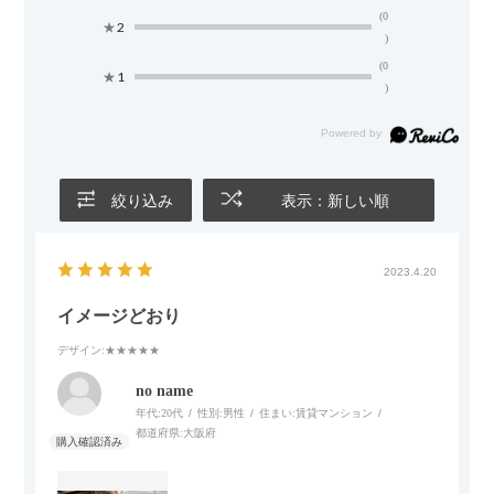
(0
★
2
)
(0
★
1
)
絞り込み
表示：新しい順
2023.4.20
イメージどおり
デザイン
:★★★★★
no name
年代:
20代
性別:
男性
住まい:
賃貸マンション
都道府県:
大阪府