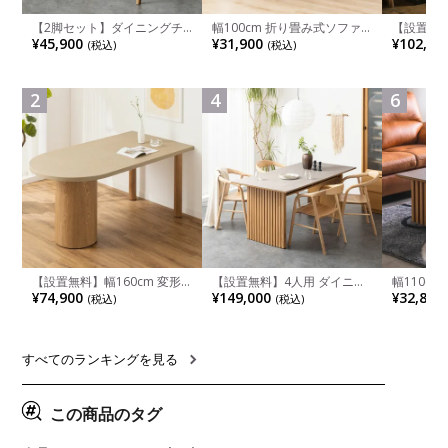
【2脚セット】ダイニングチ
幅100cm 折り畳み式ソファ
【設置無料
ェア 木製 LUGA 肘付き チェ
ベッド コンパクト リクライ
チンカウ
¥45,900
¥31,900
¥102,00
(税込)
(税込)
ア 天然木 リビング椅子 板座
ニング カウチスタイル 省ス
板 引き出
食卓椅子 おしゃれ ウッドチ
ペース ファブリック
箱スペース
ェア アッシュ 和モダン ナチ
ンジ台 キ
ュラル ブラウン 完成品
れ ウッデ
2
4
6
ル グレー
【設置無料】幅160cm 変形
【設置無料】4人用 ダイニン
幅110cm
半円 ダイニングテーブル モ
グテーブルセット 5点 LUGA
木目調 リ
¥74,900
¥149,000
¥32,800
(税込)
(税込)
ルタル風 LENAS コンクリー
セラミックテーブル おしゃれ
付き 長方
ト調 木脚 北欧モダン テーブ
ダイニングチェア 和モダン
ブル おし
ル 4人 食卓テーブル おしゃれ
ナチュラル ブラウン(幅
ブル 格子
ナチュラルモダン 韓国インテ
165cm 食卓テーブル×1 食卓
レー ナチ
リア風 グレージュ
椅子×4)
すべてのランキングを見る
この商品のタグ