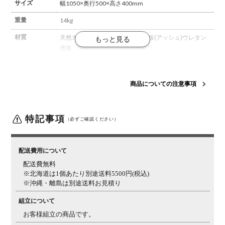
サイズ
幅1050×奥行500×高さ400mm
重量
14kg
材質
天然木(アッシュ)
天然木化粧繊維板(アッシュ)
ウレタン
塗装
梱包数
1箱
梱包サイズ
幅1110×奥行570×高さ120mm
商品についての注意事項
梱包重量
15kg
備考
脚裏 / 床傷防止用フェルト付き
特記事項
（必ずご確認ください）
ご注意
この商品は天然木を使用しているため、木目や節、色味
など1品ごとに個体差があります。
お届けする家具は、
配送費用について
商品ページの写真と異なる場合がございますので、予め
配送費無料
ご了承ください。
※北海道は1個あたり別途送料5500円(税込)
※沖縄・離島は別途送料お見積り
組立について
お客様組立の商品です。