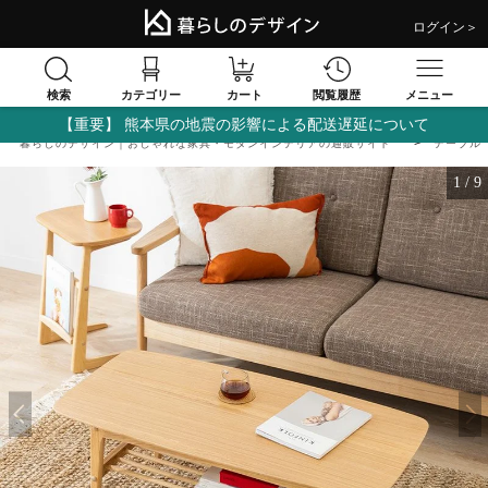
ログイン＞
検索
閲覧履歴
カテゴリー
カート
メニュー
【重要】 熊本県の地震の影響による配送遅延について
暮らしのデザイン｜おしゃれな家具・モダンインテリアの通販サイト
テーブル
1
/
9