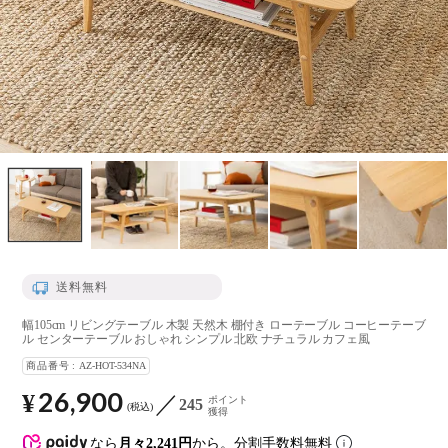
送料無料
幅105cm リビングテーブル 木製 天然木 棚付き ローテーブル コーヒーテーブ
ル センターテーブル おしゃれ シンプル 北欧 ナチュラル カフェ風
商品番号
AZ-HOT-534NA
26,900
¥
ポイント
245
税込
獲得
なら
月々2,241円
から。分割手数料無料