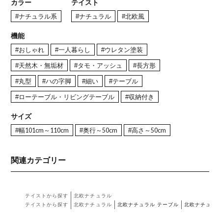
カラー
テイスト
#ナチュラル系
#ナチュラル
#北欧風
機能
#おしゃれ
#一人暮らし
#ウレタン塗装
#天然木・無垢材
#タモ・アッシュ
#長方形
#丸型
#ハの字脚
#細い
#テーブル
#ローテーブル・リビングテーブル
#収納付き
サイズ
#幅101cm～110cm
#奥行～50cm
#高さ～50cm
関連カテゴリー
テイストから探す
北欧ナチュラル
テイストから探す
北欧ナチュラル
北欧ナチュラル テーブル
北欧ナチュラ