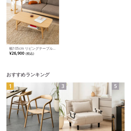
幅105cm リビングテーブル
木製 天然木 棚付き ローテー
¥26,900
(税込)
ブル コーヒーテーブル セン
ターテーブル おしゃれ シン
プル 北欧 ナチュラル カフェ
風
おすすめランキング
1
3
5