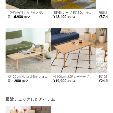
【設置無料】カリモク 幅
SIEVE (シーヴ) 幅110cm セン
堀田木工所
120cm ローテーブル 日本製
ターテーブル ボウ 木製 ロー
グテーブル
¥116,930
¥48,400
¥37,400
(税込)
(税込)
木製 天然木 オーク材 棚付き
ーテーブル 棚付き スラント
自然塗装 
センターテーブル リビングテ
脚 カッタウェイ天板 オーク
クト ロー
ーブル おしゃれ 北欧 ナチュ
無垢材 シンプル 北欧
テーブル
ラル 完成品 karimoku
机 リビン
TF4210
幅120cm Natural Signature
幅100cm 木製 ローテーブル
幅105c
ブランコ センターテーブル
天然木 無垢材 センターテー
テ 木製 
¥11,980
¥19,900
¥24,900
(税込)
(税込)
天然木 ローテーブル ナチュ
ブル カフェテーブル ソファ
センター
ラル
ーテーブル リビングテーブル
ーブル お
おしゃれ シンプル 北欧風 ナ
欧 リビン
チュラル ブラウン
最近チェックしたアイテム