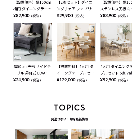
【設置無料】幅150cm
【2脚セット】ダイニ
【設置無料】幅160cm
楕円 ダイニングテーブ
ングチェア ファブリッ
ステンレス天板 キッチ
ル オーバルテーブル 4
ク STONEA 布張り ス
ンカウンター MIRENIA
¥82,900
¥29,900
¥83,900
（税込）
（税込）
（税込）
人掛け ALT 木目 大理石
チール脚 肘なし チェ
引き出し 収納 作業台
調 ウッディモダン テ
アー モダン 椅子 リビ
キッチン棚 ゴミ箱上収
ーブル 4人 食卓テーブ
ングチェア 食卓椅子
納 レンジ台 シンプル
ル おしゃれ ブラウン
おしゃれ ベージュ ブ
モダン 食器棚 おしゃ
ナチュラル
ラウン グレー
れ 黒 ブラック グレー
日本製 完成品
幅50cm 円形 サイドテ
【設置無料】4人用 ダ
4人用 ダイニングテー
ーブル 昇降式 ELVA セ
イニングテーブルセッ
ブルセット 5点 Vais メ
ラミック天板 石目調
ト 円形 5点 LENAS モ
ラミン テーブル 北欧
¥24,900
¥129,000
¥92,900
（税込）
（税込）
（税込）
シンプル モダン ソフ
ルタル風 コンクリート
モダン ダイニングチェ
ァテーブル おしゃれ
調 丸テーブル 北欧モ
ア おしゃれ ダイニン
ナイトテーブル 寝室
ダン ダイニングチェア
グセット (幅150cm 食
リビング 黒 ブラック
おしゃれ (幅110cm 食
卓テーブル×1 食卓椅
TOPICS
ベージュ
卓テーブル×1 食卓椅
子×4) ルンバブル
子×4)
見逃せない！旬な最新情報