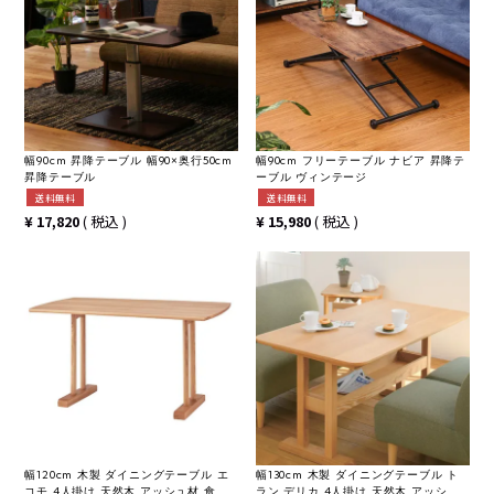
幅90cm 昇降テーブル 幅90×奥行50cm
幅90cm フリーテーブル ナビア 昇降テ
昇降テーブル
ーブル ヴィンテージ
送料無料
送料無料
¥
17,820
税込
¥
15,980
税込
幅120cm 木製 ダイニングテーブル エ
幅130cm 木製 ダイニングテーブル ト
コモ 4人掛け 天然木 アッシュ材 食卓
ラン デリカ 4人掛け 天然木 アッシュ