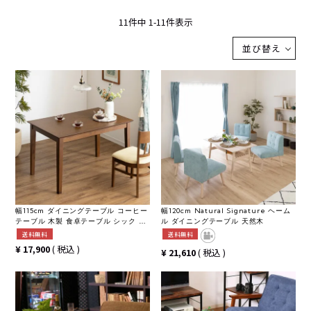
11
件中
1
-
11
件表示
並び替え
幅115cm ダイニングテーブル コーヒー
幅120cm Natural Signature ヘーム
テーブル 木製 食卓テーブル シック 北
ル ダイニングテーブル 天然木
欧 食卓 キッチン ダイニング マーチ シ
送料無料
送料無料
ンプル 机
¥
17,900
税込
¥
21,610
税込