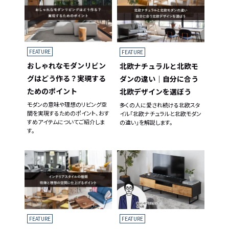
FEATURE
FEATURE
おしゃれなモダンリビン
北欧ナチュラルと北欧モ
グはどう作る？実現する
ダンの違い｜自分に合う
ためのポイント
北欧デザインを選ぼう
モダンの意味や理想のリビング空
多くの人に愛され続ける北欧スタ
間を実現するためのポイント、おす
イル「北欧ナチュラルと北欧モダン
すめアイテムについてご紹介しま
の違い」を解説します。
す。
FEATURE
FEATURE