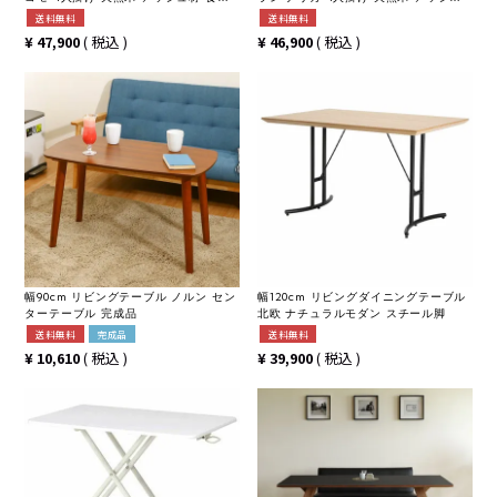
テーブル 長方形 北欧風 シンプル おし
材 食卓テーブル 長方形 おしゃれ 北欧
送料無料
送料無料
ゃれ ナチュラル
風 シンプル ナチュラル ブラウン
¥
47,900
税込
¥
46,900
税込
幅90cm リビングテーブル ノルン セン
幅120cm リビングダイニングテーブル
ターテーブル 完成品
北欧 ナチュラルモダン スチール脚
送料無料
完成品
送料無料
¥
10,610
税込
¥
39,900
税込