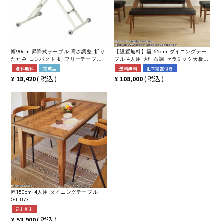
幅90cm 昇降式テーブル 高さ調整 折り
【設置無料】幅165cm ダイニングテー
たたみ コンパクト 机 フリーテーブル
ブル 4人用 大理石調 セラミック天板
完成品
テーブル おしゃれ 食卓テーブル 木製
送料無料
完成品
送料無料
組立設置付き
脚 ウッディモダン ブラック ホワイト
¥
18,420
税込
¥
108,000
税込
ブラウン
幅150cm 4人用 ダイニングテーブル
GT-873
送料無料
¥
53,900
税込