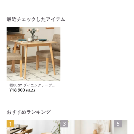
テーブル シンプル おしゃれ
ゃれ ワー
ダイニング ナチュラル カフ
突板 天然
ェ 北欧
ナット ブ
最近チェックしたアイテム
幅80cm ダイニングテーブル
正方形 木製 天然木 白 ホワイ
¥18,900
(税込)
ト コンパクト 2人用 テーブル
スクエアテーブル シンプル
おしゃれ ダイニング ナチュ
ラル カフェ 北欧
おすすめランキング
1
3
5