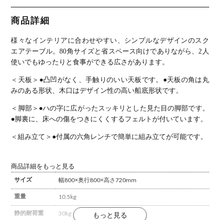
ラウンドテ
ル ブラック
ル ホワイト
ーブル シン
チェリー 無
アッシュ 無
プル おしゃ
垢材 木製 T
垢材 木製 T
商品詳細
れ ダイニン
字脚 スチー
字脚 スチー
グ ナチュラ
ル脚 天然木
ル脚 天然木
ル カフェ
テーブル 長
テーブル 長
様々なインテリアに合わせやすい、シンプルなデザインのスク
北欧
方形 食卓テ
方形 食卓テ
ーブル おし
ーブル おし
エアテーブル。
80角サイズと省スペース向けでありながら、2人
ゃれ 北欧モ
ゃれ 北欧モ
使いでもゆったりと食事ができる広さがあります。
ダン ダイニ
ダン ダイニ
ング ナチュ
ング ナチュ
ラル
ラル
＜天板＞
●凸凹がなく、手触りのいい天板です。
●天板の角は丸
みのある形状、木口はデザイン性の高い船底形状です。
＜脚部＞
●ハの字に広がったスッキリとした見た目の脚部です。
●脚裏に、床への傷をつきにくくするフェルトが付いています。
＜組み立て＞
●付属の六角レンチで簡単に組み立てが可能です。
商品詳細をもっと見る
サイズ
幅800×奥行800×高さ720mm
重量
10.5kg
静的耐荷重
30kg