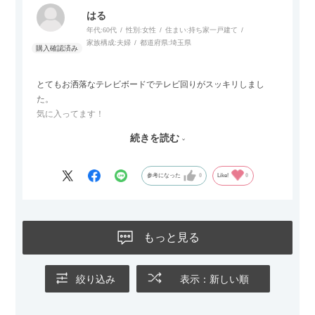
また、カウチのように足を伸ばしてくつろげるスタイルが理想
はる
だったので、それが叶って大満足です。オットマンは自由に動
年代:
60代
性別:
女性
住まい:
持ち家一戸建て
かせるため、普段はカウチとして使い、来客時には離してスツ
家族構成:
夫婦
都道府県:
埼玉県
ールとして使えるなど、使い勝手の良さも魅力だと感じていま
す。
とてもお洒落なテレビボードでテレビ回りがスッキリしまし
た。
気に入ってます！
ただひとつ残念だったのは
続きを読む
Blu-rayレコーダーをボードの扉にしまったところリモコンが閉
めたままでは反応してくれませんでした
なので星4つにします
参考になった
0
Like!
0
もっと見る
絞り込み
表示：新しい順