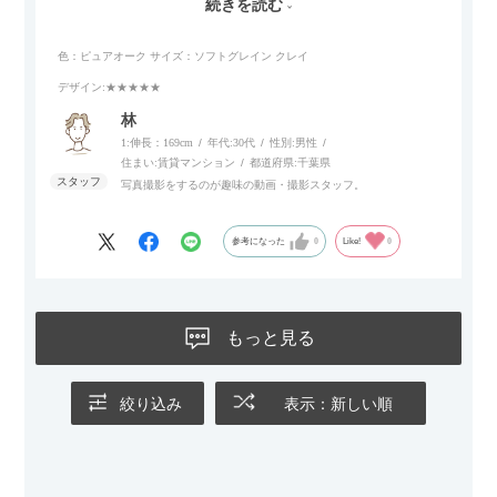
続きを読む
リラックスタイムによさそうでした。回転タイプなので、個人
的には狭いスペースでも立ち上がりがしやすい点が良かったで
色：ピュアオーク
サイズ：ソフトグレイン クレイ
す。
デザイン
:★★★★★
林
1:伸長：169cm
年代:
30代
性別:
男性
住まい:
賃貸マンション
都道府県:
千葉県
写真撮影をするのが趣味の動画・撮影スタッフ。
参考になった
0
Like!
0
もっと見る
絞り込み
表示：新しい順