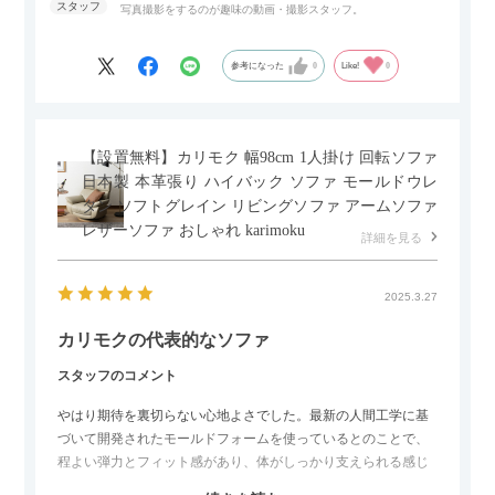
写真撮影をするのが趣味の動画・撮影スタッフ。
参考になった
0
Like!
0
【設置無料】カリモク 幅98cm 1人掛け 回転ソファ
日本製 本革張り ハイバック ソファ モールドウレ
タン ソフトグレイン リビングソファ アームソファ
レザーソファ おしゃれ karimoku
詳細を見る
2025.3.27
カリモクの代表的なソファ
スタッフのコメント
やはり期待を裏切らない心地よさでした。最新の人間工学に基
づいて開発されたモールドフォームを使っているとのことで、
程よい弾力とフィット感があり、体がしっかり支えられる感じ
がします。長時間座っていても疲れにくいので、リビングでの