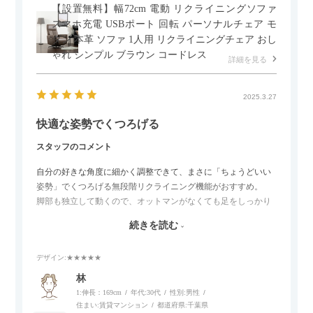
【設置無料】幅72cm 電動 リクライニングソファ
スマホ充電 USBポート 回転 パーソナルチェア モ
ダン 本革 ソファ 1人用 リクライニングチェア おし
ゃれ シンプル ブラウン コードレス
詳細を見る
2025.3.27
快適な姿勢でくつろげる
スタッフのコメント
自分の好きな角度に細かく調整できて、まさに「ちょうどいい
姿勢」でくつろげる無段階リクライニング機能がおすすめ。
脚部も独立して動くので、オットマンがなくても足をしっかり
伸ばせたり、スイッチ部分にはUSBポートもついているので、
続きを読む
スマホやタブレットを充電しながらリラックスできるのが嬉し
いポイント。
デザイン
:★★★★★
個人的にはコードレス＆充電式なので、コンセントの場所を気
林
にせず、好きな場所に置けるのが画期的に感じました。
1:伸長：169cm
年代:
30代
性別:
男性
住まい:
賃貸マンション
都道府県:
千葉県