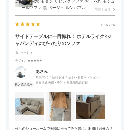
付き 撥水 モダン リビングソファ おしゃれ モジュ
ールソファ 黒 ベージュ ルンバブル
詳細を見る
2026.7.26
サイドテーブルに一目惚れ！ ホテルライク×ジ
ャパンディにぴったりのソファ
色：ベージュ
デザイン
:★★★★★
あさみ
年代:
30代
性別:
女性
住まい:
賃貸マンション
家族構成:
夫婦・子供
都道府県:
東京都
横浜のショールームで実際に座ってみた際に、肘掛け部分のサ