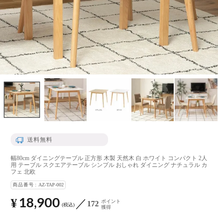
送料無料
幅80cm ダイニングテーブル 正方形 木製 天然木 白 ホワイト コンパクト 2人
用 テーブル スクエアテーブル シンプル おしゃれ ダイニング ナチュラル カ
フェ 北欧
商品番号
AZ-TAP-002
18,900
¥
ポイント
172
税込
獲得