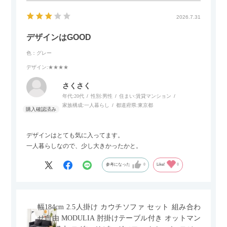
2026.7.31
デザインはGOOD
色：グレー
デザイン
:★★★★
さくさく
年代:
20代
性別:
男性
住まい:
賃貸マンション
家族構成:
一人暮らし
都道府県:
東京都
デザインはとても気に入ってます。
一人暮らしなので、少し大きかったかと。
参考になった
0
Like!
0
幅184cm 2.5人掛け カウチソファ セット 組み合わ
せ自由 MODULIA 肘掛けテーブル付き オットマン