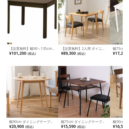
【設置無料】幅90～135cm
【設置無料】2人用 ダイニン
幅75cm
伸長式 ダイニングテーブル
グテーブルセット 3点 シンプ
ーブル シ
¥101,200
¥89,300
¥17,290
(税込)
(税込)
RifactionBasicStyle 4本脚 木
ルスタンダード 木製 テーブ
ーブル 食
製 天然木 オーク材 コンパク
ル コンパクト 肘なし ローバ
れ ワーク
ト テーブル 伸縮 食卓テーブ
ック ダイニングチェア おし
ーブル U
ル シンプル 北欧 ブラウン ナ
ゃれ 北欧 (幅80cm 食卓テー
ダン ホワ
チュラル
ブル×1 食卓椅子×2)
幅90cm ダイニングテーブル
幅75cm ダイニングテーブル
幅90cm
円形 丸型 木製 天然木 白 コン
ナビア ダイニングテーブル
ーブル カ
¥20,900
¥15,590
¥16,590
(税込)
(税込)
パクト 丸テーブル ラウンド
ブルックリンスタイル
ブル 木製