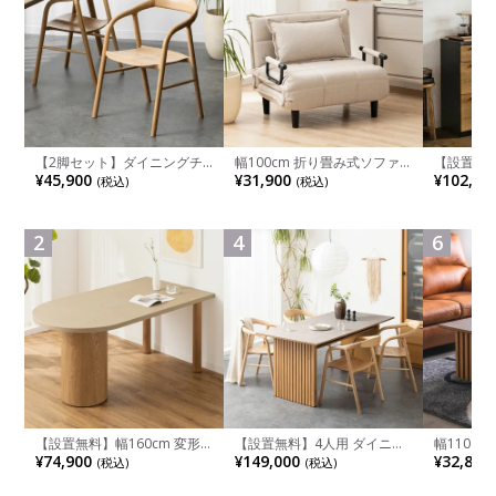
【2脚セット】ダイニングチ
幅100cm 折り畳み式ソファ
【設置無料
ェア 木製 LUGA 肘付き チェ
ベッド コンパクト リクライ
チンカウ
¥45,900
¥31,900
¥102,00
(税込)
(税込)
ア 天然木 リビング椅子 板座
ニング カウチスタイル 省ス
板 引き出
食卓椅子 おしゃれ ウッドチ
ペース ファブリック
箱スペース
ェア アッシュ 和モダン ナチ
ンジ台 キ
ュラル ブラウン 完成品
れ ウッデ
2
4
6
ル グレー
【設置無料】幅160cm 変形
【設置無料】4人用 ダイニン
幅110cm
半円 ダイニングテーブル モ
グテーブルセット 5点 LUGA
木目調 リ
¥74,900
¥149,000
¥32,800
(税込)
(税込)
ルタル風 LENAS コンクリー
セラミックテーブル おしゃれ
付き 長方
ト調 木脚 北欧モダン テーブ
ダイニングチェア 和モダン
ブル おし