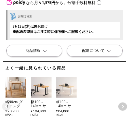
なら
月々1,575円
から。分割手数料無料
お届け目安
8月13日(木)以降お届け
※配送希望日はご注文時に備考欄へご記載ください。
商品情報
配送について
よく一緒に見られている商品
幅90cm ダ
幅100～
幅100～
イニングテ
140cm サイ
140cm サイ
ーブル 円形
ズオーダー
ズオーダー
20,900
104,800
84,800
¥
¥
¥
丸型 木製
テーブル
テーブル
税込
税込
税込
天然木 白
Sizeno(シゼ
Sizeno(シゼ
コンパクト
ノ) ダイニ
ノ) ダイニ
丸テーブル
ングテーブ
ングテーブ