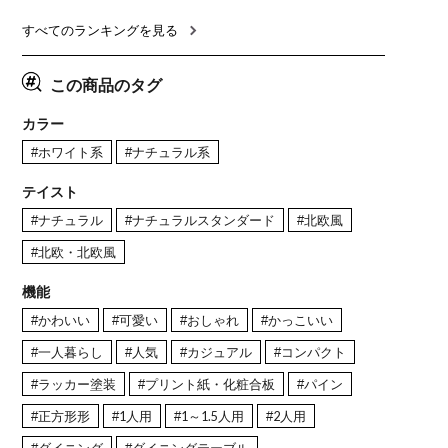
ル 4人 食卓テーブル おしゃれ
ナチュラル ブラウン(幅
ブル 格子
ナチュラルモダン 韓国インテ
165cm 食卓テーブル×1 食卓
レー ナチ
リア風 グレージュ
椅子×4)
すべてのランキングを見る
この商品のタグ
カラー
#ホワイト系
#ナチュラル系
テイスト
#ナチュラル
#ナチュラルスタンダード
#北欧風
#北欧・北欧風
機能
#かわいい
#可愛い
#おしゃれ
#かっこいい
#一人暮らし
#人気
#カジュアル
#コンパクト
#ラッカー塗装
#プリント紙・化粧合板
#パイン
#正方形形
#1人用
#1～1.5人用
#2人用