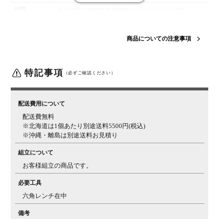
材質
合成樹脂化粧繊維板
天然木(パイン)
ラッカー塗装
組立時間(目
1人で15分程度
安)
商品についての注意事項
梱包数
1箱
梱包サイズ
幅860×奥行860×高さ130mm
特記事項
（必ずご確認ください）
梱包重量
12kg
備考
脚裏 / 傷防止用フェルト付き
配送費用について
配送費無料
ご注意
この商品は天然木を使用しているため、木目や節、色味
※北海道は1個あたり別途送料5500円(税込)
など1品ごとに個体差があります。
お届けする家具は、
※沖縄・離島は別途送料お見積り
商品ページの写真と異なる場合がございますので、予め
ご了承ください。
組立について
お客様組立の商品です。
必要工具
六角レンチ在中
備考