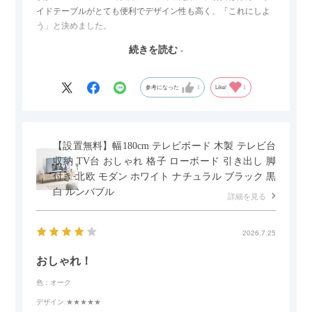
イドテーブルがとても便利でデザイン性も高く、「これにしよ
う」と決めました。
続きを読む
サイズは2.5人掛けですが、幅184cmとコンパクトなので圧迫感
がなく、わが家にはちょうど良いサイズ感でした。200cmのラ
グとのバランスもぴったりで、リビング全体がすっきり見えま
参考になった
1
Like!
1
す。
黒いスチール脚のおかげで抜け感があり、見た目が重たくなら
ないのもお気に入りのポイントです。さらに、わが家はソファ
【設置無料】幅180cm テレビボード 木製 テレビ台
の後ろ側を通ることも多い間取りなので、背面まできれいに仕
収納 TV台 おしゃれ 格子 ローボード 引き出し 脚
上げられているデザインも気に入っています。どの角度から見
付き 北欧 モダン ホワイト ナチュラル ブラック 黒
ても美しく、空間の印象を損ないません。
白 ルンバブル
詳細を見る
カラーはベージュとグレージュの中間のような絶妙な色味で、
わが家のホテルライク×ジャパンディのインテリアにも自然にな
2026.7.25
じみました。
おしゃれ！
子どもがいるので、撥水加工で汚れに強い生地なのもとても助
色：オーク
かっています。気兼ねなく使える安心感があります。
デザイン
:★★★★★