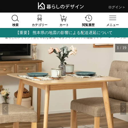
ログイン＞
検索
閲覧履歴
カテゴリー
カート
メニュー
【重要】 熊本県の地震の影響による配送遅延について
暮らしのデザイン｜おしゃれな家具・モダンインテリアの通販サイト
テーブル
1
/
19