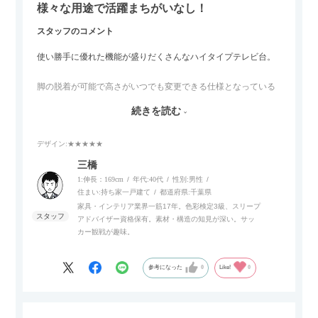
様々な用途で活躍まちがいなし！
スタッフのコメント
使い勝手に優れた機能が盛りだくさんなハイタイプテレビ台。
脚の脱着が可能で高さがいつでも変更できる仕様となっている
ので、リビングダイニングからベッドルームまで多目的な場面
続きを読む
でご使用いただけます。
デザイン
:★★★★★
また、補助テーブルとして使用可能なスライドテーブルや収納
内部にもプリンターなどが置けるスライド棚板がついているの
三橋
でテレビ台以外にもオフィスなどでの収納家具やリビングでの
1:伸長：169cm
年代:
40代
性別:
男性
サイドボードとして多目的な用途に対応しています。
住まい:
持ち家一戸建て
都道府県:
千葉県
家具・インテリア業界一筋17年。色彩検定3級、スリープ
アドバイザー資格保有。素材・構造の知見が深い。サッ
また、扉は横方向へのスライド式となっているので開閉時のス
カー観戦が趣味。
ペースを最小限に抑えられ、省スペースでご利用いただけるの
もポイントです！
参考になった
0
Like!
0