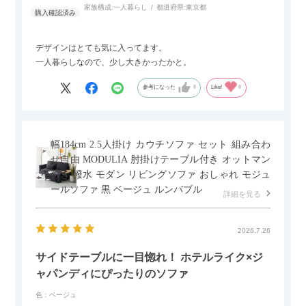
家族構成:
一人暮らし
都道府県:
東京都
デザインはとても気に入ってます。
一人暮らしなので、少し大きかったかと。
参考になった
0
Like!
0
幅184cm 2.5人掛け カウチソファ セット 組み合わ
せ自由 MODULIA 肘掛けテーブル付き オットマン
付き 撥水 モダン リビングソファ おしゃれ モジュ
ールソファ 黒 ベージュ ルンバブル
詳細を見る
2026.7.26
サイドテーブルに一目惚れ！ ホテルライク×ジ
ャパンディにぴったりのソファ
色：ベージュ