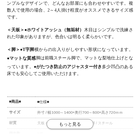
ル おしゃれ
ーブル おし
ーブル おし
ーブル おし
ーブル おし
ンプルなデザインで、どんなお部屋にも合わせやすいです。
複
北欧モダン
ゃれ 北欧モ
ゃれ 北欧モ
ゃれ ウッデ
ゃれ ウッデ
数人で使用の場合、2～4人掛け程度がオススメできるサイズ感
ダイニング
ダン ダイニ
ダン ダイニ
ィモダン ダ
ィモダン ダ
ナチュラル
ング ナチュ
ング ナチュ
イニング ダ
イニング ブ
です。
ラル
ラル
ークブラウ
ラウン
ン
＜天板＞
●ホワイトアッシュ（無垢材）
木目はシンプルで洗練さ
れた印象がありますが、色合いは明るく柔らかいです。
＜脚＞
●T字脚
横からの出入りがしやすい形状になっています。
●マットな質感
脚は前職スチール脚で、マットな梨地仕上げとな
っています。
●がたつき防止のアジャスター付き
多少凹凸のある
床でも安心してご使用いただけます。
■商品■
■仕様■
サイズ
外寸 / 幅1000～1400×奥行700～800×高さ720ｍｍ
材質
天板 / ホワイトアッシュ(無垢材)
脚 / スチール
梱包数
3箱