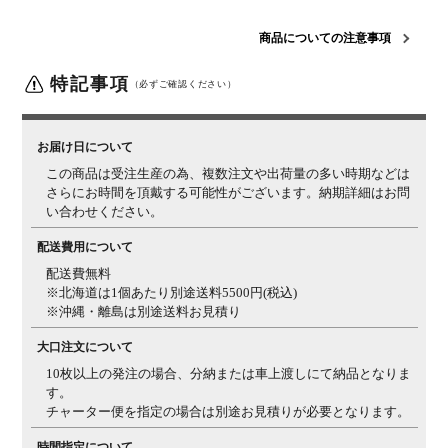
梱包サイズ
梱包1 / 幅1425×奥行820×高さ40mm
梱包2 / 幅770×奥
行800×高さ200mm
梱包3 / 幅300×奥行120×高さ40mm
商品についての注意事項
組立について
お客様組立の商品です。
特記事項
（必ずご確認ください）
備考
オーダー商品により、商品のイメージが違った、サイズ
が合わなかったなど、お客様都合での返品・交換はでき
かねます。
お届け日について
この商品は受注生産の為、複数注文や出荷量の多い時期などは
■天然木の性
■詳細■ ※サムネイルも併せてご確認ください。
さらにお時間を頂戴する可能性がございます。納期詳細はお問
質について■
い合わせください。
木目柄・色み
天然木ゆえに、一つとして同じ柄がないため、天板の色
について
配送費用について
み、明るさ、節の見え方などのご指定はできません。ま
た、複数注文の場合、同じ樹種でも見え方にばらつきは
配送費無料
ございます。天然木特有の個体差をお愉しみください。
※北海道は1個あたり別途送料5500円(税込)
※沖縄・離島は別途送料お見積り
質感について
天板にはウレタン塗装を施しておりますが(裏面は捨て
塗り)、樹種の違いや個体差によって、ざらつき感を感
大口注文について
じる場合がございます。天然木特有の質感としてご理解
10枚以上の発注の場合、分納または車上渡しにて納品となりま
ください。
す。
チャーター便を指定の場合は別途お見積りが必要となります。
三方向使用・
天板は三方向使用になっているため、裏面には凹凸感の
節について
ある節も入る場合がございます。
時間指定について