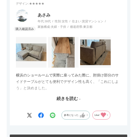
デザイン
:★★★★★
あさみ
年代:
30代
性別:
女性
住まい:
賃貸マンション
家族構成:
夫婦・子供
都道府県:
東京都
横浜のショールームで実際に座ってみた際に、肘掛け部分のサ
イドテーブルがとても便利でデザイン性も高く、「これにしよ
う」と決めました。
続きを読む
サイズは2.5人掛けですが、幅184cmとコンパクトなので圧迫感
がなく、わが家にはちょうど良いサイズ感でした。200cmのラ
グとのバランスもぴったりで、リビング全体がすっきり見えま
参考になった
1
Like!
1
す。
黒いスチール脚のおかげで抜け感があり、見た目が重たくなら