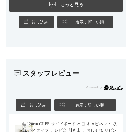
ないのもお気に入りのポイントです。さらに、わが家はソファ
もっと見る
の後ろ側を通ることも多い間取りなので、背面まできれいに仕
上げられているデザインも気に入っています。どの角度から見
ても美しく、空間の印象を損ないません。
絞り込み
表示：新しい順
カラーはベージュとグレージュの中間のような絶妙な色味で、
わが家のホテルライク×ジャパンディのインテリアにも自然にな
じみました。
子どもがいるので、撥水加工で汚れに強い生地なのもとても助
かっています。気兼ねなく使える安心感があります。
スタッフレビュー
また、カウチのように足を伸ばしてくつろげるスタイルが理想
だったので、それが叶って大満足です。オットマンは自由に動
かせるため、普段はカウチとして使い、来客時には離してスツ
ールとして使えるなど、使い勝手の良さも魅力だと感じていま
す。
絞り込み
表示：新しい順
幅120cm OLFE サイドボード 木目 キャビネット 収
納 ハイタイプ テレビ台 引き出し おしゃれ リビン