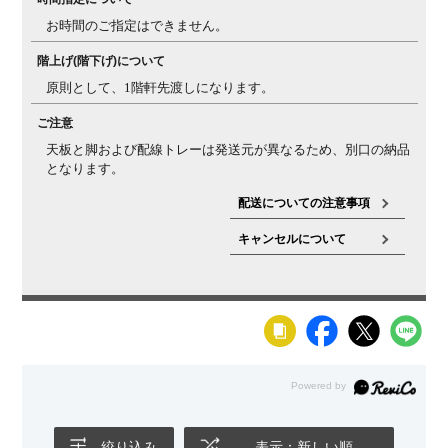
お時間のご指定はできません。
反りについ
天然木の天板は一般的に、夏場など多湿環境では反りが
て・ヒビ割れ
発生しやすく、秋・冬場の低温乾燥の環境では、ヒビが
階上げ(階下げ)について
について
入りやすくなります。湿度等（乾燥状況など）によりヒ
原則として、1階軒先渡しになります。
ビや反りの現象が起こる場合があることを、天然素材の
特性としてご理解ください。また、複数を並べて使う場
ご注意
合でも、反りの影響で多少の段差が生じる場合があるこ
天板と脚および配線トレーは発送元が異なるため、別口の納品
とをご理解ください。
となります。
配送についての注意事項
キャンセルについて
絞り込み
表示：新しい順