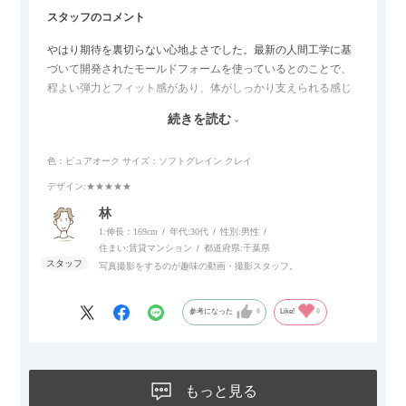
スタッフのコメント
やはり期待を裏切らない心地よさでした。最新の人間工学に基
づいて開発されたモールドフォームを使っているとのことで、
程よい弾力とフィット感があり、体がしっかり支えられる感じ
がします。長時間座っていても疲れにくいので、リビングでの
続きを読む
リラックスタイムによさそうでした。回転タイプなので、個人
的には狭いスペースでも立ち上がりがしやすい点が良かったで
色：ピュアオーク
サイズ：ソフトグレイン クレイ
す。
デザイン
:★★★★★
林
1:伸長：169cm
年代:
30代
性別:
男性
住まい:
賃貸マンション
都道府県:
千葉県
写真撮影をするのが趣味の動画・撮影スタッフ。
参考になった
0
Like!
0
もっと見る