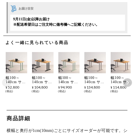
お届け目安
9月11日(金)以降お届け
※配送希望日はご注文時に備考欄へご記載ください。
よく一緒に見られている商品
幅100～
幅100～
幅100～
幅100～
幅100～
140cm サイ
140cm サイ
140cm サイ
140cm サイ
140cm サイ
ズオーダー
ズオーダー
ズオーダー
ズオーダー
ズオーダー
52,800
104,800
94,900
134,800
114,800
¥
¥
¥
¥
¥
テーブル
テーブル
テーブル
テーブル
テーブル
税込
税込
税込
税込
税込
Sizeno(シゼ
Sizeno(シゼ
Sizeno(シゼ
Sizeno(シゼ
Sizeno(シゼ
ノ) ダイニ
ノ) ダイニ
ノ) ダイニ
ノ) ダイニ
ノ) ダイニ
ングテーブ
ングテーブ
ングテーブ
ングテーブ
ングテーブ
ル ラバーウ
ル ブラック
ル ハードメ
ル ウォール
ル ホワイト
ッド 集成材
チェリー 無
ープル 無垢
ナット 無垢
オーク 無垢
木製 T字脚
垢材 木製 T
材 木製 T字
材 木製 T字
材 木製 T字
商品詳細
スチール脚
字脚 スチー
脚 スチール
脚 スチール
脚 スチール
天然木 テー
ル脚 天然木
脚 天然木
脚 天然木
脚 天然木
ブル 長方形
テーブル 長
テーブル 長
テーブル 長
テーブル 長
横幅と奥行が1cm(10mm)ごとにサイズオーダーが可能です。
シ
食卓テーブ
方形 食卓テ
方形 食卓テ
方形 食卓テ
方形 食卓テ