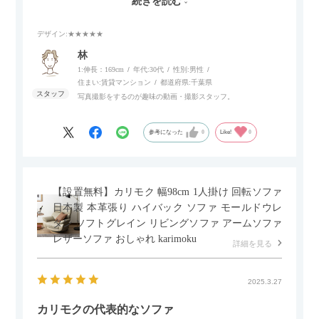
続きを読む
スマホやタブレットを充電しながらリラックスできるのが嬉し
いポイント。
デザイン
:★★★★★
個人的にはコードレス＆充電式なので、コンセントの場所を気
林
にせず、好きな場所に置けるのが画期的に感じました。
1:伸長：169cm
年代:
30代
性別:
男性
住まい:
賃貸マンション
都道府県:
千葉県
写真撮影をするのが趣味の動画・撮影スタッフ。
参考になった
0
Like!
0
【設置無料】カリモク 幅98cm 1人掛け 回転ソファ
日本製 本革張り ハイバック ソファ モールドウレ
タン ソフトグレイン リビングソファ アームソファ
レザーソファ おしゃれ karimoku
詳細を見る
2025.3.27
カリモクの代表的なソファ