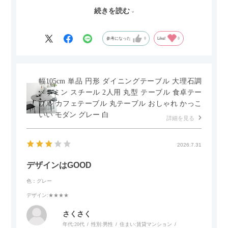
した。とても満足です！
続きを読む
セラミック天板が思った以上に滑りが良く、汚れも拭きやすい
ですがお皿もよく滑り…使い慣れるまでは少し気を付けなくて
はいけないかもしれません。天板が冷たいので冬にどうなるの
参考になった
0
Like!
0
かなというのも気になります。
幅105cm 単品 円形 ダイニングテーブル 大理石調
メラミン スチール 2人用 丸型 テーブル 食卓テー
ブル カフェテーブル 丸テーブル おしゃれ かっこ
いい モダン グレー 白
詳細を見る
2026.7.31
デザインはGOOD
色：グレー
デザイン
:★★★★
さくさく
年代:
20代
性別:
男性
住まい:
賃貸マンション