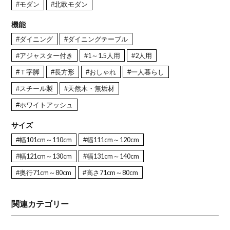
#モダン
#北欧モダン
機能
#ダイニング
#ダイニングテーブル
#アジャスター付き
#1～1.5人用
#2人用
#Ｔ字脚
#長方形
#おしゃれ
#一人暮らし
#スチール製
#天然木・無垢材
#ホワイトアッシュ
サイズ
#幅101cm～110cm
#幅111cm～120cm
#幅121cm～130cm
#幅131cm～140cm
#奥行71cm～80cm
#高さ71cm～80cm
関連カテゴリー