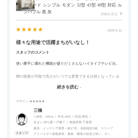
グボード シンプル モダン 32型 43型 49型 対応 ル
ンバブル 黒 灰
詳細を見る
2025.4.11
様々な用途で活躍まちがいなし！
スタッフのコメント
使い勝手に優れた機能が盛りだくさんなハイタイプテレビ台。
脚の脱着が可能で高さがいつでも変更できる仕様となっている
ので、リビングダイニングからベッドルームまで多目的な場面
続きを読む
でご使用いただけます。
デザイン
:★★★★★
また、補助テーブルとして使用可能なスライドテーブルや収納
内部にもプリンターなどが置けるスライド棚板がついているの
三橋
でテレビ台以外にもオフィスなどでの収納家具やリビングでの
1:伸長：169cm
年代:
40代
性別:
男性
サイドボードとして多目的な用途に対応しています。
住まい:
持ち家一戸建て
都道府県:
千葉県
家具・インテリア業界一筋17年。色彩検定3級、スリープ
アドバイザー資格保有。素材・構造の知見が深い。サッ
また、扉は横方向へのスライド式となっているので開閉時のス