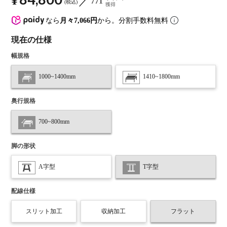
¥
771
税込
獲得
なら
月々7,066円
から。分割手数料無料
現在の仕様
幅規格
1000~1400mm
1410~1800mm
奥行規格
700~800mm
脚の形状
A字型
T字型
配線仕様
スリット加工
収納加工
フラット