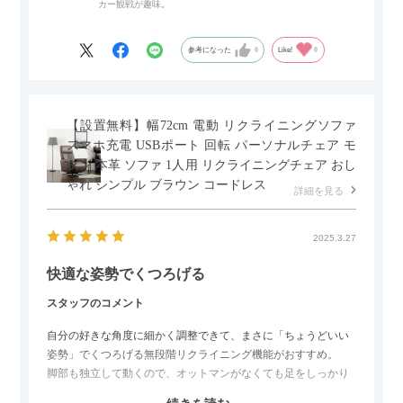
カー観戦が趣味。
ペースを最小限に抑えられ、省スペースでご利用いただけるの
もポイントです！
参考になった
0
Like!
0
【設置無料】幅72cm 電動 リクライニングソファ
スマホ充電 USBポート 回転 パーソナルチェア モ
ダン 本革 ソファ 1人用 リクライニングチェア おし
ゃれ シンプル ブラウン コードレス
詳細を見る
2025.3.27
快適な姿勢でくつろげる
スタッフのコメント
自分の好きな角度に細かく調整できて、まさに「ちょうどいい
姿勢」でくつろげる無段階リクライニング機能がおすすめ。
脚部も独立して動くので、オットマンがなくても足をしっかり
伸ばせたり、スイッチ部分にはUSBポートもついているので、