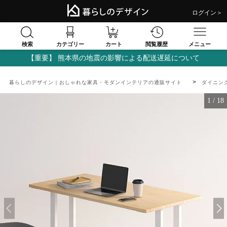
ログイン＞
検索
閲覧履歴
カテゴリー
カート
メニュー
【重要】 熊本県の地震の影響による配送遅延について
暮らしのデザイン｜おしゃれな家具・モダンインテリアの通販サイト
ダイニン
1
/
18