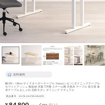
送料無料
幅100～140cm サイズオーダーテーブル Sizeno(シゼノ) ダイニングテーブル
ホワイトアッシュ 無垢材 木製 T字脚 スチール脚 天然木 テーブル 長方形 食
卓テーブル おしゃれ 北欧モダン ダイニング ナチュラル
商品番号
SO-TB-101478N-MWATD
84,800
ポイント