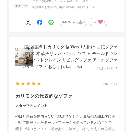
住まい:
賃貸マンション
都道府県:
千葉県
写真撮影をするのが趣味の動画・撮影スタッフ。
参考になった
0
Like!
0
【設置無料】カリモク 幅98cm 1人掛け 回転ソファ
日本製 本革張り ハイバック ソファ モールドウレ
タン ソフトグレイン リビングソファ アームソファ
レザーソファ おしゃれ karimoku
詳細を見る
2025.3.27
カリモクの代表的なソファ
スタッフのコメント
やはり期待を裏切らない心地よさでした。最新の人間工学に基
づいて開発されたモールドフォームを使っているとのことで、
程よい弾力とフィット感があり、体がしっかり支えられる感じ