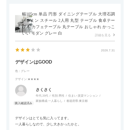
幅105cm 単品 円形 ダイニングテーブル 大理石調
メラミン スチール 2人用 丸型 テーブル 食卓テー
ブル カフェテーブル 丸テーブル おしゃれ かっこ
いい モダン グレー 白
詳細を見る
2026.7.31
デザインはGOOD
色：グレー
デザイン
:★★★★
さくさく
年代:
20代
性別:
男性
住まい:
賃貸マンション
家族構成:
一人暮らし
都道府県:
東京都
デザインはとても気に入ってます。
一人暮らしなので、少し大きかったかと。