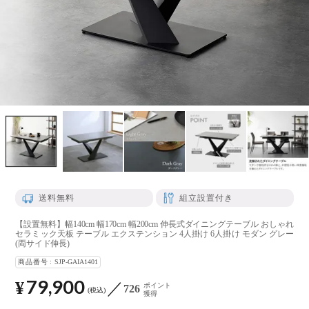
送料無料
組立設置付き
【設置無料】幅140cm 幅170cm 幅200cm 伸長式ダイニングテーブル おしゃれ
セラミック天板 テーブル エクステンション 4人掛け 6人掛け モダン グレー
(両サイド伸長)
商品番号
SJP-GAIA1401
79,900
¥
ポイント
726
税込
獲得