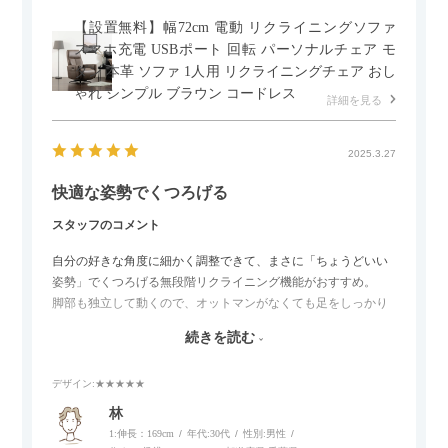
【設置無料】幅72cm 電動 リクライニングソファ
スマホ充電 USBポート 回転 パーソナルチェア モ
ダン 本革 ソファ 1人用 リクライニングチェア おし
ゃれ シンプル ブラウン コードレス
詳細を見る
2025.3.27
快適な姿勢でくつろげる
スタッフのコメント
自分の好きな角度に細かく調整できて、まさに「ちょうどいい
姿勢」でくつろげる無段階リクライニング機能がおすすめ。
脚部も独立して動くので、オットマンがなくても足をしっかり
伸ばせたり、スイッチ部分にはUSBポートもついているので、
続きを読む
スマホやタブレットを充電しながらリラックスできるのが嬉し
いポイント。
デザイン
:★★★★★
個人的にはコードレス＆充電式なので、コンセントの場所を気
林
にせず、好きな場所に置けるのが画期的に感じました。
1:伸長：169cm
年代:
30代
性別:
男性