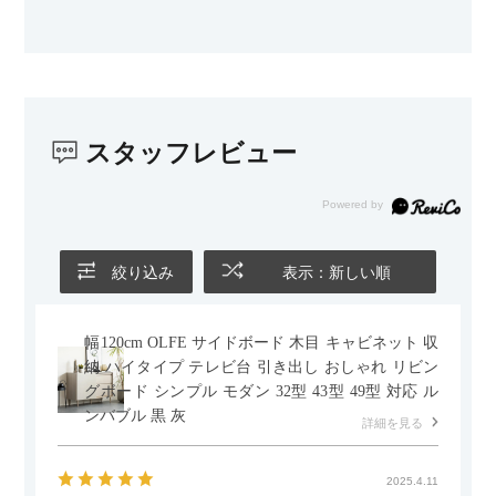
カラーはベージュとグレージュの中間のような絶妙な色味で、
わが家のホテルライク×ジャパンディのインテリアにも自然にな
じみました。
子どもがいるので、撥水加工で汚れに強い生地なのもとても助
かっています。気兼ねなく使える安心感があります。
スタッフレビュー
また、カウチのように足を伸ばしてくつろげるスタイルが理想
だったので、それが叶って大満足です。オットマンは自由に動
かせるため、普段はカウチとして使い、来客時には離してスツ
ールとして使えるなど、使い勝手の良さも魅力だと感じていま
す。
絞り込み
表示：新しい順
幅120cm OLFE サイドボード 木目 キャビネット 収
納 ハイタイプ テレビ台 引き出し おしゃれ リビン
グボード シンプル モダン 32型 43型 49型 対応 ル
ンバブル 黒 灰
詳細を見る
2025.4.11