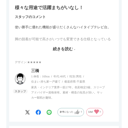
様々な用途で活躍まちがいなし！
スタッフのコメント
使い勝手に優れた機能が盛りだくさんなハイタイプテレビ台。
脚の脱着が可能で高さがいつでも変更できる仕様となっている
ので、リビングダイニングからベッドルームまで多目的な場面
続きを読む
でご使用いただけます。
デザイン
:★★★★★
また、補助テーブルとして使用可能なスライドテーブルや収納
内部にもプリンターなどが置けるスライド棚板がついているの
三橋
でテレビ台以外にもオフィスなどでの収納家具やリビングでの
1:伸長：169cm
年代:
40代
性別:
男性
サイドボードとして多目的な用途に対応しています。
住まい:
持ち家一戸建て
都道府県:
千葉県
家具・インテリア業界一筋17年。色彩検定3級、スリープ
アドバイザー資格保有。素材・構造の知見が深い。サッ
また、扉は横方向へのスライド式となっているので開閉時のス
カー観戦が趣味。
ペースを最小限に抑えられ、省スペースでご利用いただけるの
もポイントです！
参考になった
0
Like!
0