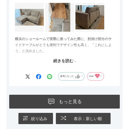
横浜のショールームで実際に座ってみた際に、肘掛け部分のサ
イドテーブルがとても便利でデザイン性も高く、「これにしよ
う」と決めました。
続きを読む
サイズは2.5人掛けですが、幅184cmとコンパクトなので圧迫感
がなく、わが家にはちょうど良いサイズ感でした。200cmのラ
グとのバランスもぴったりで、リビング全体がすっきり見えま
参考になった
1
Like!
1
す。
黒いスチール脚のおかげで抜け感があり、見た目が重たくなら
ないのもお気に入りのポイントです。さらに、わが家はソファ
もっと見る
の後ろ側を通ることも多い間取りなので、背面まできれいに仕
上げられているデザインも気に入っています。どの角度から見
ても美しく、空間の印象を損ないません。
絞り込み
表示：新しい順