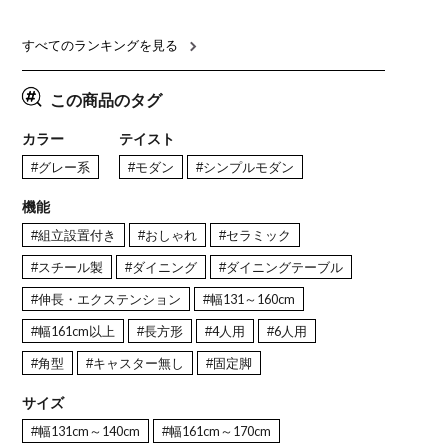
ト調 木脚 北欧モダン テーブ
ダイニングチェア 和モダン
ブル おし
ル 4人 食卓テーブル おしゃれ
ナチュラル ブラウン(幅
ブル 格子
ナチュラルモダン 韓国インテ
165cm 食卓テーブル×1 食卓
レー ナチ
リア風 グレージュ
椅子×4)
すべてのランキングを見る
この商品のタグ
カラー
テイスト
#グレー系
#モダン
#シンプルモダン
機能
#組立設置付き
#おしゃれ
#セラミック
#スチール製
#ダイニング
#ダイニングテーブル
#伸長・エクステンション
#幅131～160cm
#幅161cm以上
#長方形
#4人用
#6人用
#角型
#キャスター無し
#固定脚
サイズ
#幅131cm～140cm
#幅161cm～170cm