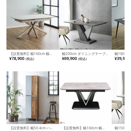
【設置無料】幅160cm 幅
幅200cm ダイニングテーブ
幅180cm
200cm 伸長式ダイニングテ
ル 石目調 コンクリート調 大
イニングテ
¥78,900
¥69,900
¥39,900
(税込)
(税込)
ーブル セラミック天板 おし
理石調 テーブル モダン 1本脚
石調 テー
ゃれ テーブル エクステンシ
長方形 6人 食卓テーブル おし
卓テーブル
ョン シンプル モダン グレー
ゃれ シンプル かっこいい ダ
グテーブル
ホワイト ナチュラル(両サイ
イニング グレー
ブラック 
ド伸長)
【設置無料】幅50.4cm ハイ
【設置無料】幅160cm 幅
幅150c