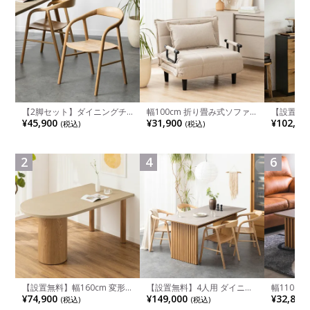
【2脚セット】ダイニングチ
幅100cm 折り畳み式ソファ
【設置無料
ェア 木製 LUGA 肘付き チェ
ベッド コンパクト リクライ
チンカウ
¥45,900
¥31,900
¥102,00
(税込)
(税込)
ア 天然木 リビング椅子 板座
ニング カウチスタイル 省ス
板 引き出
食卓椅子 おしゃれ ウッドチ
ペース ファブリック
箱スペース
ェア アッシュ 和モダン ナチ
ンジ台 キ
ュラル ブラウン 完成品
れ ウッデ
2
4
6
ル グレー
【設置無料】幅160cm 変形
【設置無料】4人用 ダイニン
幅110cm
半円 ダイニングテーブル モ
グテーブルセット 5点 LUGA
木目調 リ
¥74,900
¥149,000
¥32,800
(税込)
(税込)
ルタル風 LENAS コンクリー
セラミックテーブル おしゃれ
付き 長方