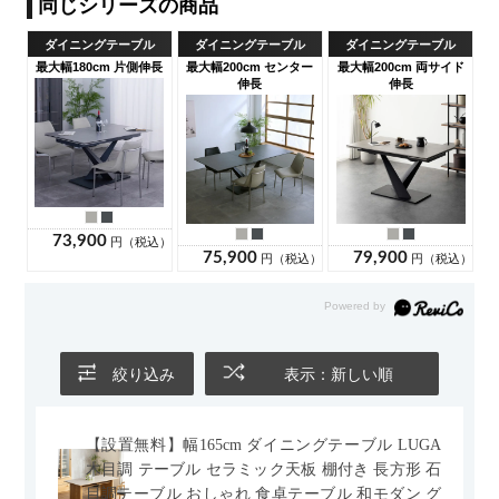
絞り込み
表示：新しい順
【設置無料】幅165cm ダイニングテーブル LUGA
木目調 テーブル セラミック天板 棚付き 長方形 石
目調テーブル おしゃれ 食卓テーブル 和モダン グ