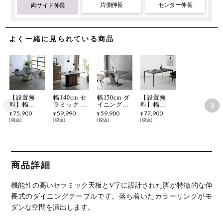
片側伸長
センター伸長
両サイド伸長
よく一緒に見られている商品
【設置無
幅140cm セ
幅150cm ダ
【設置無
料】幅
ラミック ダ
イニングテ
料】幅
160cm 幅
イニングテ
ーブル 石目
150cm セラ
75,900
59,990
59,900
77,900
¥
¥
¥
¥
200cm 伸長
ーブル 石目
調 コンクリ
ミック ダイ
税込
税込
税込
税込
式ダイニン
調 木目 耐
ート調 大理
ニングテー
グテーブル
熱 セラミッ
石調 テーブ
ブル 大理石
おしゃれ セ
ク天板 収納
ル モダン 1
調 ORV ス
ラミック天
付き テーブ
本脚 長方形
チール脚 耐
板 テーブル
ル 長方形 4
4人 食卓テ
熱 コンセン
エクステン
人用 食卓テ
ーブル おし
ト付き シン
商品詳細
ション 4人
ーブル セラ
ゃれ シンプ
プル モダン
掛け 6人掛
ミックテー
ル かっこい
テーブル 4
け モダン
ブル おしゃ
い ダイニン
人 食卓テー
機能性の高いセラミック天板とV字に設計された脚が特徴的な伸
グレー (セ
れ モダン
グ グレー
ブル おしゃ
ンター伸長)
れ グレー
長式のダイニングテーブルです。
落ち着いたカラーリングがモ
ダンな空間を演出します。