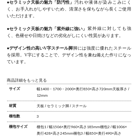
●セラミック天板の魅力「防汚性」
汚れや液体が染みこみにく
く、お手入れがしやすいため、清潔さを保ちながら長くご使用
いただけます。
●セラミック天板の魅力「紫外線に強い」
紫外線に対しても強
く、色褪せや日焼けなどの劣化がしにくい性質があります。
●デザイン性の高いV字スチール脚
脚には強度に優れたスチール
を採用。V字にすることで、デザイン性を兼ね備えた作りになっ
ています。
商品詳細をもっと見る
サイズ
幅1400・1700・2000×奥行850×高さ720mm
天板厚さ /
12mm
材質
天板 / セラミック
脚 / スチール
梱包数
3
梱包サイズ
梱包1 / 幅1506×奥行960×高さ185mm
梱包2 / 幅1006×
奥行428×高さ245mm
梱包3 / 幅850×奥行490×高さ