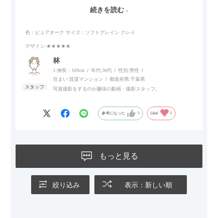
がします。長時間座っていても疲れにくいので、リビングでの
続きを読む
リラックスタイムによさそうでした。回転タイプなので、個人
的には狭いスペースでも立ち上がりがしやすい点が良かったで
色：ピュアオーク
サイズ：ソフトグレイン クレイ
す。
デザイン
:★★★★★
林
1:伸長：169cm
年代:
30代
性別:
男性
住まい:
賃貸マンション
都道府県:
千葉県
写真撮影をするのが趣味の動画・撮影スタッフ。
参考になった
0
Like!
0
もっと見る
絞り込み
表示：新しい順