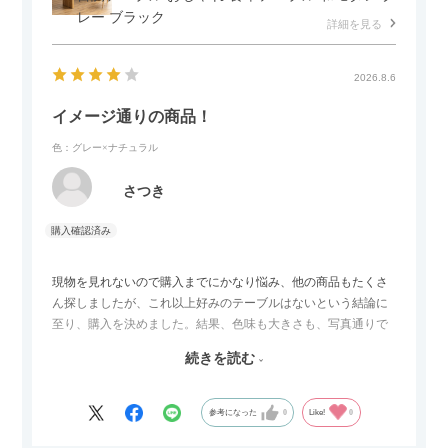
レー ブラック
詳細を見る
2026.8.6
イメージ通りの商品！
色：グレー×ナチュラル
さつき
現物を見れないので購入までにかなり悩み、他の商品もたくさ
ん探しましたが、これ以上好みのテーブルはないという結論に
至り、購入を決めました。結果、色味も大きさも、写真通りで
した。とても満足です！
続きを読む
セラミック天板が思った以上に滑りが良く、汚れも拭きやすい
ですがお皿もよく滑り…使い慣れるまでは少し気を付けなくて
はいけないかもしれません。天板が冷たいので冬にどうなるの
参考になった
0
Like!
0
かなというのも気になります。