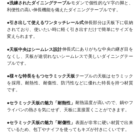
●洗練されたダイニングテーブル
モダンで個性的なV字の脚と、
利便性の高い伸長機能を備えたダイニングテーブルです。
●引き出して使えるワンタッチレール式
伸長部分は天板下に収納
されており、使いたい時に軽く引き出すだけで簡単にサイズを
変えられます。
●天板中央はシームレス設計
伸長式にありがちな中央の継ぎ目を
なくし、天板が途切れないシームレスで美しいダイニングテー
ブルです。
●様々な特長をもつセラミック天板
テーブルの天板はセラミック
を採用。耐熱性、耐傷性、防汚性などに優れた特長を持つ材質
です。
●セラミック天板の魅力「耐熱性」
耐熱温度が高いので、鍋やフ
ライパンの熱さを気にせず、天板に直接置くことができます。
●セラミック天板の魅力「耐傷性」
表面が非常に硬い材質で出来
ているため、包丁やナイフを使ってもキズが付きにくいです。