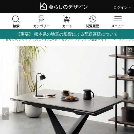
ログイン＞
検索
閲覧履歴
カテゴリー
カート
メニュー
【重要】 熊本県の地震の影響による配送遅延について
暮らしのデザイン｜おしゃれな家具・モダンインテリアの通販サイト
ダイニン
1
/
23