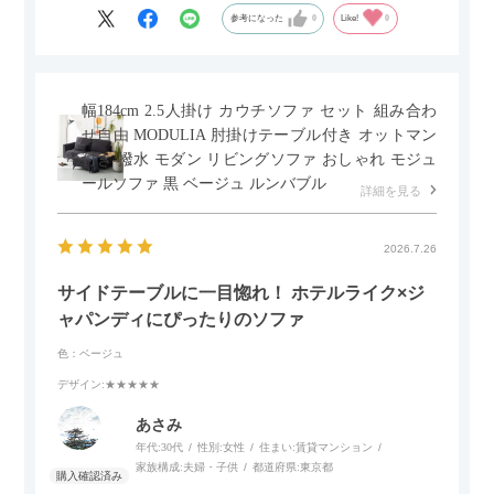
参考になった
0
Like!
0
幅184cm 2.5人掛け カウチソファ セット 組み合わ
せ自由 MODULIA 肘掛けテーブル付き オットマン
付き 撥水 モダン リビングソファ おしゃれ モジュ
ールソファ 黒 ベージュ ルンバブル
詳細を見る
2026.7.26
サイドテーブルに一目惚れ！ ホテルライク×ジ
ャパンディにぴったりのソファ
色：ベージュ
デザイン
:★★★★★
あさみ
年代:
30代
性別:
女性
住まい:
賃貸マンション
家族構成:
夫婦・子供
都道府県:
東京都