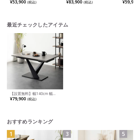
タイプ シューズボックス 日
200cm 伸長式ダイニングテ
ル 石目調
¥53,900
¥83,900
¥59,900
(税込)
(税込)
本製 リアル 木目調 姿見付き
ーブル セラミック天板 食卓
理石調 テ
シューズラック おしゃれ 下
テーブル オシャレ モダン
長方形 4
駄箱 薄型 可動棚 アジャスタ
2way
ゃれ シン
ー付き 空気孔 白 茶 黒 灰
イニング 
最近チェックしたアイテム
【設置無料】幅140cm 幅
170cm 幅200cm 伸長式ダイ
¥79,900
(税込)
ニングテーブル おしゃれ セ
ラミック天板 テーブル エク
ステンション 4人掛け 6人掛
け モダン グレー (両サイド伸
長)
おすすめランキング
1
3
5