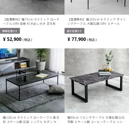
【設置無料】幅75cm セラミック ローテ
【設置無料】幅150cm セラミック ダイニ
ーブル ORV 収納 引き出し付き 正方形 セ
ングテーブル 大理石調 ORV スチール脚
ンターテーブル シンプル モダン リビング
耐熱 コンセント付き シンプル モダン テ
開梱設置付き
組立設置付き
テーブル おしゃれ 白 ホワイト グレー 完
ーブル 4人 食卓テーブル おしゃれ グレー
成品
¥
52,900
¥
77,900
税込
税込
幅120cm セラミック ローテーブル 長方
幅90cm リビングテーブル 大理石調 ロの
形 スチール脚 石目 シンプル モダン セン
字脚 スチール脚 コーヒーテーブル シンプ
ターテーブル 大理石調 リビングテーブル
ル モダン センターテーブル 長方形 ロー