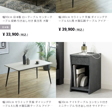
幅90cm 日本製 ローテーブル センターテ
幅180cm セラミック 天板 ダイニングテ
ーブル 収納 引き出し付き 長方形 大理石
ーブル 6人用 大理石調 テーブル アイアン
調 リビングテーブル おしゃれ コーヒーテ
脚 食卓テーブル おしゃれ リビングテーブ
日本製
ーブル シンプル モダン ホワイト ブラッ
ル シンプル モダン ブラック ベージュ
¥
39,900
税込
ク
¥
33,900
税込
幅140cm セラミック 天板 ダイニングテ
幅30cm ナイトテーブル コンセント付き
ーブル 4人用 大理石調 テーブル アイアン
ミニテーブル 引き出し付き サイドテーブ
脚 食卓テーブル おしゃれ リビングテーブ
ル おしゃれ オープン収納 寝室 シンプル