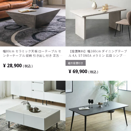
幅80cm セラミック天板 ローテーブル セ
【設置無料】幅160cm ダイニングテーブ
ンターテーブル 収納 引き出し付き 正方形
ル 4人 STONEA メラミン 石目 シンプル
リビングテーブル おしゃれ 座卓 シンプル
モダン テーブル 長方形 食卓テーブル お
組立設置付き
モダン グレー ブラック 完成品
しゃれ かっこいい 白 ホワイト グレー
¥
28,900
税込
¥
69,900
税込