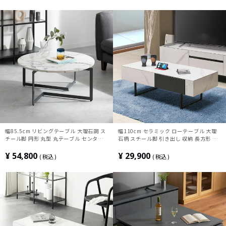
幅85.5cm リビングテーブル 大理石調 ス
幅110cm セラミック ローテーブル 大理
チール脚 円形 丸型 丸テーブル センター
石柄 スチール脚 引き出し 収納 長方形 座
テーブル ローテーブル リビング おしゃれ
卓 センターテーブル モダン リビングテー
シンプル モダン モノトーン
ブル おしゃれ 白 ホワイト グレー ルンバ
¥
54,800
¥
29,900
税込
税込
ブル