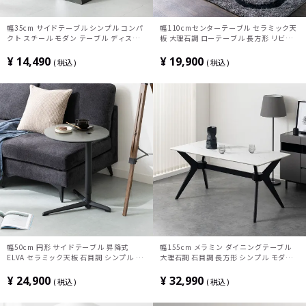
幅35cm サイドテーブル シンプル コンパ
幅110cmセンターテーブル セラミック天
クト スチール モダン テーブル ディスプ
板 大理石調 ローテーブル 長方形 リビン
レイ くすみカラー リビング オフィス 完
グテーブル おしゃれ コーヒーテーブル シ
成品
ンプルモダン ホワイト グレー ブラック
¥
14,490
¥
19,900
税込
税込
幅50cm 円形 サイドテーブル 昇降式
幅155cm メラミン ダイニングテーブル
ELVA セラミック天板 石目調 シンプル モ
大理石調 石目調 長方形 シンプル モダン
ダン ソファテーブル おしゃれ ナイトテー
テーブル 4人 食卓テーブル おしゃれ 2本
ブル 寝室 リビング 黒 ブラック ベージュ
脚 X脚 ダイニング グレー ホワイト 白
¥
24,900
¥
32,990
税込
税込