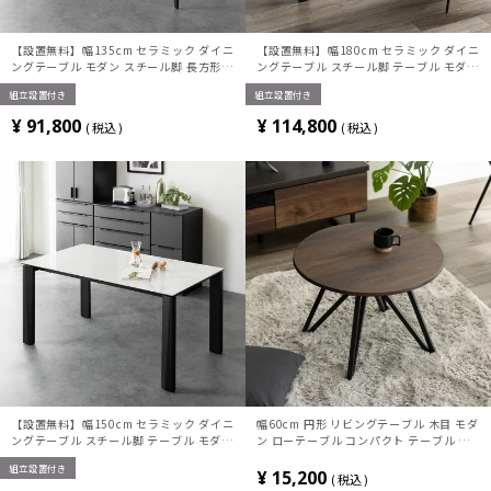
【設置無料】幅135cm セラミック ダイニ
【設置無料】幅180cm セラミック ダイニ
ングテーブル モダン スチール脚 長方形 4
ングテーブル スチール脚 テーブル モダン
人 食卓テーブル セラミックテーブル おし
長方形 6人 食卓テーブル セラミックテー
組立設置付き
組立設置付き
ゃれ シンプル グレー ホワイト 白
ブル おしゃれ シンプル グレー ホワイト
白
¥
91,800
¥
114,800
税込
税込
【設置無料】幅150cm セラミック ダイニ
幅60cm 円形 リビングテーブル 木目 モダ
ングテーブル スチール脚 テーブル モダン
ン ローテーブル コンパクト テーブル メ
長方形 4人 食卓テーブル セラミックテー
ラミナイト メラミン 丸テーブル おしゃれ
組立設置付き
ブル おしゃれ シンプル グレー ホワイト
シンプル ブラウン ウォールナット柄
¥
15,200
税込
白