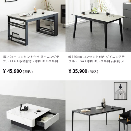
幅140cm コンセント付き ダイニングテー
幅140cm コンセント付き ダイニングテー
ブル FLGA 収納付き 2本脚 モルタル調 石
ブル FLGA 4本脚 モルタル調 石目調 メラ
目調 メラミン 長方形 耐熱 シンプル モダ
ミン 長方形 耐熱 シンプル モダン テーブ
ン テーブル 4人 食卓テーブル おしゃれ
ル 4人 食卓テーブル おしゃれ グレー
¥
45,900
¥
35,900
税込
税込
グレー