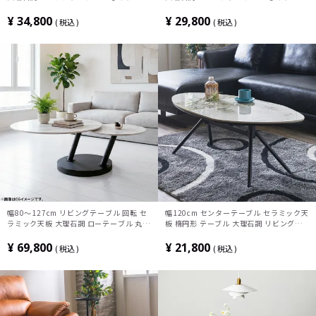
トテーブル スチール脚 シンプル モダン
トテーブル スチール脚 シンプル モダン
リビング 寝室 ブラック グレー
リビング 寝室 ブラック グレー
¥
34,800
¥
29,800
税込
税込
幅80～127cm リビングテーブル 回転 セ
幅120cm センターテーブル セラミック天
ラミック天板 大理石調 ローテーブル 丸テ
板 楕円形 テーブル 大理石調 リビングテ
ーブル おしゃれ センターテーブル 伸長式
ーブル おしゃれ ローテーブル シンプル
シンプル モダン ブラック ホワイト グレ
モダン ブラック グレー ホワイト
¥
69,800
¥
21,800
税込
税込
ー