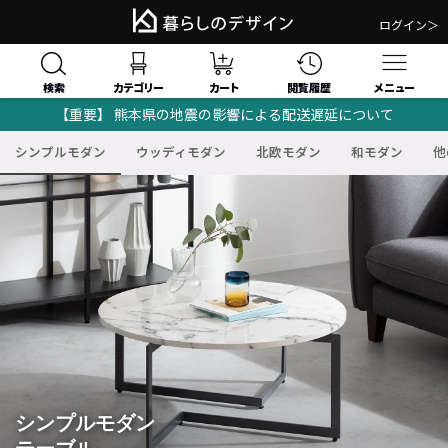
ログイン＞
検索
閲覧履歴
カテゴリー
カート
メニュー
【重要】 熊本県の地震の影響による配送遅延について
シンプルモダン
ウッディモダン
北欧モダン
和モダン
他
シンプルモダン