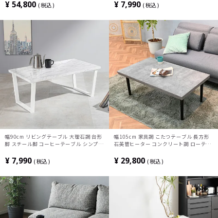
おしゃれ ホワイト ブラック 白 黒
テーブル おしゃれ 石目調 マーブル柄 グ
¥
54,800
¥
7,990
税込
税込
レー 黒 白
幅90cm リビングテーブル 大理石調 台形
幅105cm 家具調 こたつテーブル 長方形
脚 スチール脚 コーヒーテーブル シンプル
石英管ヒーター コンクリート調 ローテー
モダン センターテーブル 長方形 ローテー
ブル リビングこたつ 暖卓 コタツ 炬燵 こ
ブル おしゃれ 石目調 マーブル柄 グレー
たつ おしゃれ モダン グレー ブラック
¥
7,990
¥
29,800
税込
税込
黒 白