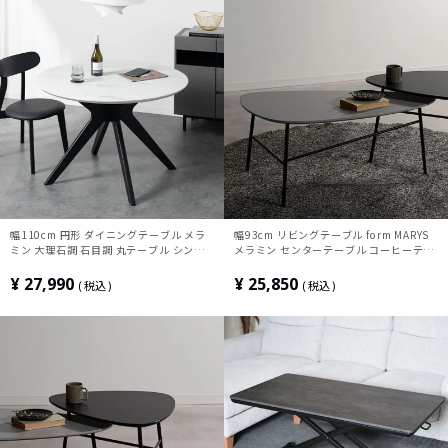
幅110cm 円形 ダイニングテーブル メラ
幅93cm リビングテーブル form MARYS
ミン 大理石調 石目調 丸テーブル シンプ
メラミン センターテーブル コーヒーテー
ル モダン テーブル 4人 食卓テーブル お
ブル おしゃれ 変形 テーブル 三角形 スチ
しゃれ 円卓 ラウンドテーブル グレー ホ
ール脚 リビング モダン グレー ブラック
¥
27,990
¥
25,850
税込
税込
ワイト 白