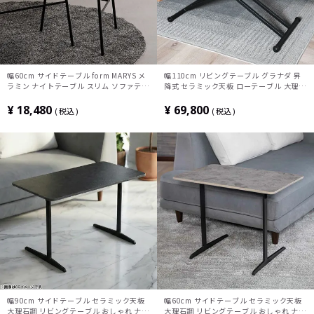
幅60cm サイドテーブル form MARYS メ
幅110cm リビングテーブル グラナダ 昇
ラミン ナイトテーブル スリム ソファテー
降式 セラミック天板 ローテーブル 大理石
ブル おしゃれ ネストテーブル 三角形 リ
調 おしゃれ センターテーブル シンプル
ビング 寝室 シンプル モダン グレー ブラ
モダン サンドグレイ シャインホワイト
¥
18,480
¥
69,800
税込
税込
ック
幅90cm サイドテーブル セラミック天板
幅60cm サイドテーブル セラミック天板
大理石調 リビングテーブル おしゃれ ナイ
大理石調 リビングテーブル おしゃれ ナイ