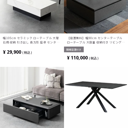
幅105cm セラミック ローテーブル 大理
【設置無料】幅90cm センターテーブル
石柄 収納 引き出し 長方形 座卓 センター
ローテーブル 大容量 収納付き リビングテ
テーブル モダン リビングテーブル おしゃ
ーブル 引き出し モダン スタイリッシュ
開梱設置付き
れ リビング 白 ホワイト グレー 完成品
高級感 石目 正方形 スクエアテーブル
¥
29,900
税込
¥
110,000
税込