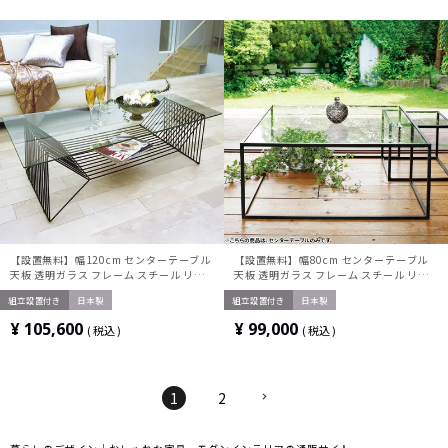
【設置無料】幅120cm センターテーブル
【設置無料】幅80cm センターテーブル
天板 透明ガラス フレーム スチール リビ
天板 透明ガラス フレーム スチール リビ
ングテーブル
ングテーブル
組立設置付き
日本製
組立設置付き
日本製
¥
105,600
¥
99,000
税込
税込
1
2