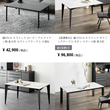
幅90cm セラミック ローテーブル アイア
【設置無料】幅150cm セラミック ダイニ
ン脚 長方形 セラミックテーブル 大理石調
ングテーブル モダン スチール脚 長方形 4
センターテーブル モダン リビングテーブ
人 食卓テーブル セラミックテーブル おし
組立設置付き
ル おしゃれ シンプル かっこいい
ゃれ シンプル グレー ホワイト 白
¥
42,900
税込
¥
96,800
税込