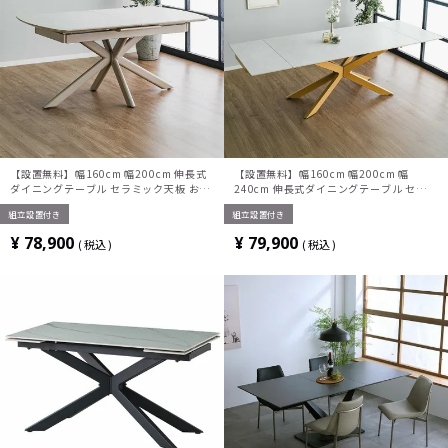
【設置無料】幅160cm 幅200cm 伸長式
【設置無料】幅160cm 幅200cm 幅
ダイニングテーブル セラミック天板 おし
240cm 伸長式ダイニングテーブル セラミ
ゃれ テーブル エクステンション シンプル
ック天板 おしゃれ テーブル エクステンシ
組立設置付き
組立設置付き
モダン グレー ホワイト ナチュラル(両サ
ョン モダン ホワイト グレー ブラック(両
イド伸長)
サイド伸長)
¥
78,900
¥
79,900
税込
税込