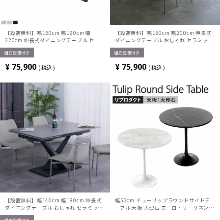
【設置無料】幅160cm 幅190cm 幅
【設置無料】幅160cm 幅200cm 伸長式
220cm 伸長式ダイニングテーブル セラミ
ダイニングテーブル おしゃれ セラミック
ック天板 おしゃれ テーブル エクステンシ
天板 テーブル エクステンション 4人掛け
組立設置付き
組立設置付き
ョン モダン ホワイト グレー ブラック(両
6人掛け モダン グレー (センター伸長)
サイド伸長)
¥
75,900
¥
75,900
税込
税込
【設置無料】幅140cm 幅180cm 伸長式
幅52cm チューリップラウンドサイドテ
ダイニングテーブル おしゃれ セラミック
ーブル 天板 大理石 エーロ・サーリネン
天板 テーブル エクステンション 4人掛け
リプロダクト マーブル 大理石テーブル サ