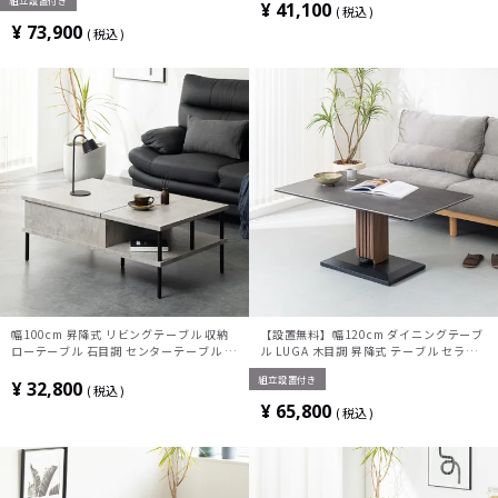
組立設置付き
6人掛け モダン グレー (片側伸長)
イドテーブル ソファテーブル
¥
41,100
税込
¥
73,900
税込
幅100cm 昇降式 リビングテーブル 収納
【設置無料】幅120cm ダイニングテーブ
ローテーブル 石目調 センターテーブル 高
ル LUGA 木目調 昇降式 テーブル セラミ
さ調整 リフトアップテーブル おしゃれ モ
ック天板 大理石調 食卓テーブル おしゃれ
組立設置付き
ダン グレー ルンバブル
リフティングテーブル 和モダン グレー ブ
¥
32,800
税込
ラック
¥
65,800
税込