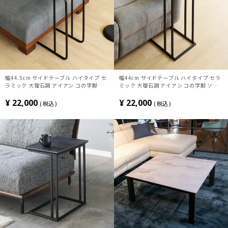
幅44.5cm サイドテーブル ハイタイプ セ
幅44cm サイドテーブル ハイタイプ セラ
ラミック 大理石調 アイアン コの字脚 ソ
ミック 大理石調 アイアン コの字脚 ソフ
ファテーブル ナイトテーブル おしゃれ シ
ァテーブル ナイトテーブル おしゃれ シン
ンプル モダン リビング 寝室 黒 ブラック
プル モダン リビング 寝室 黒 ブラック
¥
22,000
¥
22,000
税込
税込