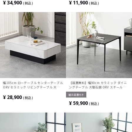
ル シンプル モダン ブラック ベージュ
モダン ブラック ホワイト 完成品
¥
34,900
¥
11,900
税込
税込
幅105cm ローテーブル センターテーブル
【設置無料】幅90cm セラミック ダイニ
ORV セラミック リビングテーブル 大理石
ングテーブル 大理石調 ORV スチール脚
調 収納 引き出し付き 長方形 石目調 おし
耐熱 コンセント付き シンプル モダン テ
組立設置付き
ゃれ シンプル モダン 白 灰 完成品
ーブル 2人 食卓テーブル おしゃれ グレー
¥
28,900
税込
¥
59,900
税込