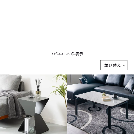
77
件中
1
-
60
件表示
並び替え