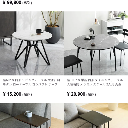
¥
99,800
税込
幅60cm 円形 リビングテーブル 大理石調
幅105cm 単品 円形 ダイニングテーブル
モダン ローテーブル コンパクト テーブル
大理石調 メラミン スチール 2人用 丸型
メラミナイト メラミン 丸テーブル おしゃ
テーブル 食卓テーブル カフェテーブル 丸
れ シンプル ホワイト 白
テーブル おしゃれ かっこいい モダン グ
¥
15,200
¥
20,900
税込
税込
レー 白