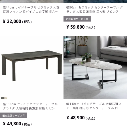
幅44cm サイドテーブル セラミック 大理
幅90cm セラミック センターテーブル グ
石調 アイアン 角パイプ コの字脚 長方形
ラナダ 大理石調 耐熱 正方形 リビングテ
ソファテーブル ナイトテーブル おしゃれ
ーブル ローテーブル おしゃれ モノトーン
組立設置サービス有
シンプル モダン リビング 寝室 黒 ブラッ
モダン リビング グレー ホワイト 白
¥
22,000
税込
ク
¥
59,800
税込
幅110cm リビングテーブル 大理石調 ス
幅110cm セラミック センターテーブル
チール脚 楕円形 センターテーブル ローテ
グラナダ 大理石調 長方形 耐熱 リビング
ーブル ソファテーブル リビング おしゃれ
テーブル ローテーブル おしゃれ モノトー
組立設置サービス有
シンプル モダン モノトーン
¥
48,900
ン モダン リビング グレー ホワイト 白
税込
¥
49,800
税込