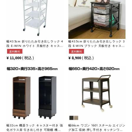
幅43.5cm 折りたたみ引き出しラック 4
幅43.5cm 折りたたみ引き出しラック 3
段 E-WIN ホワイト 天板付き キャスタ
段 E-WIN ブラック 天板付き キャスタ
ー 固定脚 収納 折りたたみ ワゴン バス
ー 固定脚 収納 折りたたみ ワゴン バス
送料無料
送料無料
ケット デスクワゴン サイドワゴン 小
ケット デスクワゴン サイドワゴン 小
¥
11,000
税込
¥
8,900
税込
物収納
物収納
幅32cm 機器ラック キャスター付き 強
幅66cm ワゴン 1601 スチール エイジン
化ガラス扉 引き出し付き 可動棚 機器
グ加工 収納 押し手付き キッチンワゴ