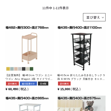
11
件中
1
-
11
件表示
並び替え
【設置無料】 幅48.2cm ワゴン エニー
幅43.5cm 折りたたみ引き出しラック 5
ワゴン Any Wagon 2段 サイドワゴン
段 E-WIN ブラック 天板付き キャスタ
デスク収納 荷物置き キャスター付き
ー 固定脚 収納 折りたたみ ワゴン バス
送料無料
組立設置付き
日本製
送料無料
AWG-AN2 コクヨ
ケット デスクワゴン サイドワゴン キ
¥
60,490
税込
¥
15,000
税込
ッチンワゴン 小物収納