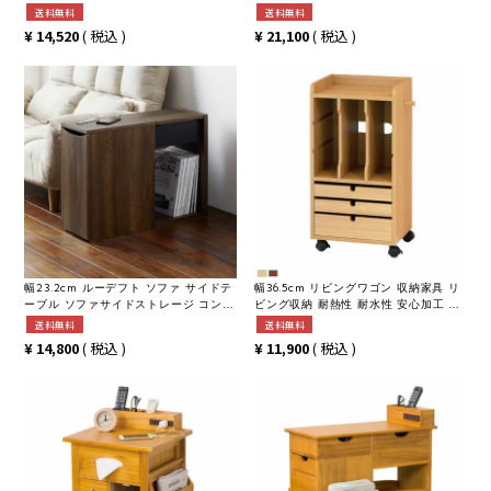
収納ボックス 電話台 ネットワーク OA
ン 収納ワゴン
送料無料
送料無料
機器 ゲーム機 収納
¥
14,520
税込
¥
21,100
税込
幅23.2cm ルーデフト ソファ サイドテ
幅36.5cm リビングワゴン 収納家具 リ
ーブル ソファサイドストレージ コンパ
ビング収納 耐熱性 耐水性 安心加工 仕
クト スリム 収納家具 コミック 本 雑誌
切り板 組み合わせ自由 引き出し収納
送料無料
送料無料
小物 ゴミ箱 収納 ワゴン 左右選択可 キ
キャスター付き 子ども家具
¥
14,800
税込
¥
11,900
税込
ャスター付き