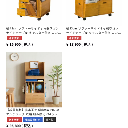
幅43cm ソファーサイドすっ桐ワゴン
幅33cm ソファーサイドすっ桐ワゴン
ナイトテーブル キャスター付き コンセ
サイドテーブル キャスター付き コンセ
ント付き 便利収納 収納ボックス ワゴ
ント付き 便利収納 収納ボックス ワゴ
送料無料
送料無料
ン リビング収納 ゴミ箱付き 整理収納
ン リビング収納 整理収納アドバイザー
¥
16,900
税込
¥
18,900
税込
アドバイザー監修商品
監修商品
【設置無料】浜本工芸 幅60cm No.90
マルチラック 収納 組み換え OAラック
移動ワゴン 日本製
送料無料
組立設置付き
日本製
¥
96,800
税込