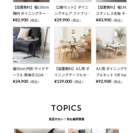
【設置無料】幅150cm
【2脚セット】ダイニ
【設置無料】幅160cm
楕円 ダイニングテーブ
ングチェア ファブリッ
ステンレス天板 キッチ
ル オーバルテーブル 4
ク STONEA 布張り ス
ンカウンター MIRENIA
¥82,900
¥29,900
¥83,900
（税込）
（税込）
（税込）
人掛け ALT 木目 大理石
チール脚 肘なし チェ
引き出し 収納 作業台
調 ウッディモダン テ
アー モダン 椅子 リビ
キッチン棚 ゴミ箱上収
ーブル 4人 食卓テーブ
ングチェア 食卓椅子
納 レンジ台 シンプル
ル おしゃれ ブラウン
おしゃれ ベージュ ブ
モダン 食器棚 おしゃ
ナチュラル
ラウン グレー
れ 黒 ブラック グレー
日本製 完成品
幅50cm 円形 サイドテ
【設置無料】4人用 ダ
4人用 ダイニングテー
ーブル 昇降式 ELVA セ
イニングテーブルセッ
ブルセット 5点 Vais メ
ラミック天板 石目調
ト 円形 5点 LENAS モ
ラミン テーブル 北欧
¥24,900
¥129,000
¥92,900
（税込）
（税込）
（税込）
シンプル モダン ソフ
ルタル風 コンクリート
モダン ダイニングチェ
ァテーブル おしゃれ
調 丸テーブル 北欧モ
ア おしゃれ ダイニン
ナイトテーブル 寝室
ダン ダイニングチェア
グセット (幅150cm 食
リビング 黒 ブラック
おしゃれ (幅110cm 食
卓テーブル×1 食卓椅
TOPICS
ベージュ
卓テーブル×1 食卓椅
子×4) ルンバブル
子×4)
見逃せない！旬な最新情報