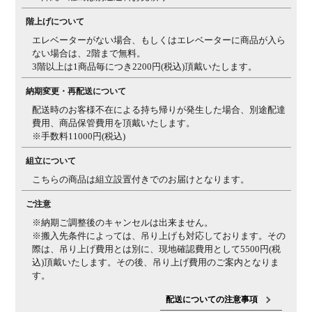
備考
椅子同士を固定する連結ベルト付き
階上げについて
■向かって左
■詳細■
片肘ソファ■
エレベーターがない場合、もしくはエレベーターに商品が入ら
ない場合は、2階まで無料。
サイズ
外寸 / 幅620×奥行860×高さ940mm
座面高さ / 450mm
3階以上は1商品毎につき2200円(税込)頂戴いたします。
材質
木部 / オーク杢
クッション / ウレタンフォーム(座はモー
納期変更・再配送について
ルドウレタン)、ダイメトロール
配送時のお客様不在による持ち帰りが発生した場合、別途配達
生産国
日本
費用、商品保管費用を頂戴いたします。
※手数料11000円(税込)
梱包数
1箱
組立について
梱包サイズ
幅640×奥行880×高さ960mm
こちらの商品は組立設置付きでのお届けとなります。
梱包重量
10kg
ご注意
備考
椅子同士を固定する連結ベルト付き
※納期ご調整後のキャンセルは出来ません。
※搬入先条件によっては、吊り上げも対応しております。その
際は、吊り上げ費用とは別に、現地確認費用として5500円(税
込)頂戴いたします。その後、吊り上げ費用のご案内となりま
す。
配送についての注意事項