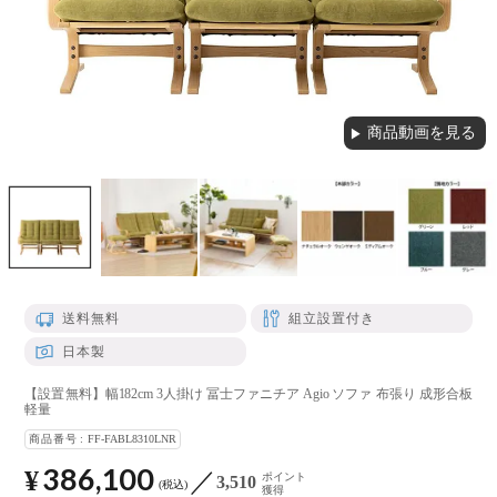
商品動画を見る
▶
送料無料
組立設置付き
日本製
【設置無料】幅182cm 3人掛け 冨士ファニチア Agio ソファ 布張り 成形合板
軽量
商品番号
FF-FABL8310LNR
386,100
¥
ポイント
3,510
税込
獲得