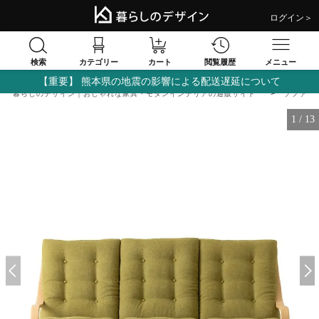
ログイン＞
検索
閲覧履歴
カテゴリー
カート
メニュー
【重要】 熊本県の地震の影響による配送遅延について
暮らしのデザイン｜おしゃれな家具・モダンインテリアの通販サイト
ソファ
1
/
13