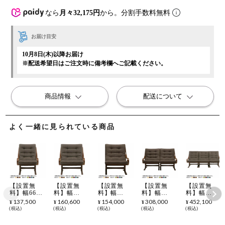
なら
月々32,175円
から。分割手数料無料
お届け目安
10月8日(木)以降お届け
※配送希望日はご注文時に備考欄へご記載ください。
商品情報
配送について
よく一緒に見られている商品
【設置無
【設置無
【設置無
【設置無
【設置無
料】幅66cm
料】幅
料】幅
料】幅
料】幅
1人掛け 冨
79.5cm 1人
75.5cm 1人
151cm 2人
222.5cm 3人
137,500
160,600
154,000
308,000
452,100
¥
¥
¥
¥
¥
士ファニチ
掛け 冨士フ
掛け 冨士フ
掛け 冨士フ
掛け 冨士フ
税込
税込
税込
税込
税込
ア Agio ア
ァニチア
ァニチア
ァニチア
ァニチア
ームソファ
Agio ワイド
Agio 向かっ
Agio ワイド
Agio ワイド