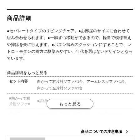
布張り 成形
アームソフ
て右片肘ワ
ソファ 布張
ソファ 布張
合板 軽量
ァ 布張り
イドソファ
り 成形合板
り 成形合板
成型合板 軽
布張り 成形
軽量
軽量
量
合板 軽量
商品詳細
組み合わせ
ソファ ユニ
ットソファ
●セパレートタイプのリビングチェア。
●お部屋のサイズに合わせて
組み合わせられます。
●一脚ずつ移動ができるので、軽量で模様替え
や掃除を楽に行えます。
●ボタン留めのクッションにすることで、レ
トロ・モダンの両方に馴染みやすい、年代を選ばないデザインとなっ
ています。
商品詳細をもっと見る
セット内容
向かって右片肘ソファ×1台、アームレスソファ×1台、
向かって左片肘ソファ×1台
■向かって右
■詳細■
片肘ソファ■
サイズ
外寸 / 幅620×奥行860×高さ940mm
座面高さ / 450mm
材質
木部 / オーク杢
クッション / ウレタンフォーム(座はモー
ルドウレタン)、ダイメトロール
商品についての注意事項