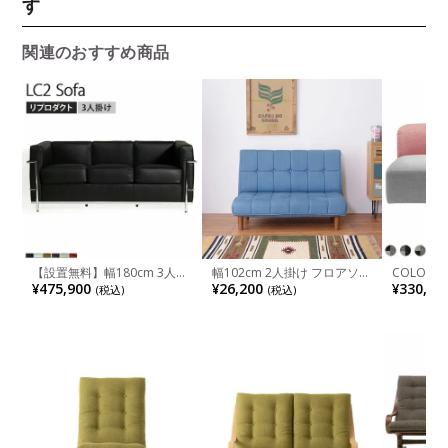
す
関連のおすすめ商品
【設置無料】幅180cm 3人掛
幅102cm 2人掛け フロアソフ
COLON(
け LC2 ソファ ル・コルビジ
ァ リクライニング RKC-938
ファ 日本
¥475,900
¥26,200
¥330,00
(税込)
(税込)
ェ リプロダクト リアルレザ
店舗 高品
ー ステンレススティールパイ
能
プ ラウンジソファ 本革ソフ
ァ