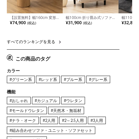
【設置無料】幅160cm 変形
幅100cm 折り畳み式ソファ
幅110cm
半円 ダイニングテーブル モ
ベッド コンパクト リクライ
木目調 リ
¥74,900
¥31,900
¥32,800
(税込)
(税込)
ルタル風 LENAS コンクリー
ニング カウチスタイル 省ス
付き 長方
ト調 木脚 北欧モダン テーブ
ペース ファブリック
ブル おし
ル 4人 食卓テーブル おしゃれ
ブル 格子
ナチュラルモダン 韓国インテ
レー ナチ
リア風 グレージュ
すべてのランキングを見る
この商品のタグ
カラー
#グリーン系
#レッド系
#ブルー系
#グレー系
機能
#おしゃれ
#カジュアル
#ウレタン
#モールドウレタン
#天然木・無垢材
#ナラ・オーク
#2人用
#2～2.5人用
#3人用
#組み合わせソファ・ユニット・ソファセット