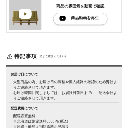
生産国
日本
商品の雰囲気を
動画で確認
梱包数
1箱
商品動画を再生
梱包サイズ
幅640×奥行880×高さ960mm
梱包重量
10kg
備考
椅子同士を固定する連結ベルト付き
■アームレス
■詳細■
ソファ■
特記事項
（必ずご確認ください）
サイズ
外寸 / 幅580×奥行860×高さ940mm
座面高さ / 450mm
材質
木部 / オーク杢
クッション / ウレタンフォーム(座はモー
お届け日について
ルドウレタン)、ダイメトロール
大型商品の為、お届け日の調整や搬入経路の確認のため弊社よ
りご連絡させて頂きます。
生産国
日本
お届け時間に関しましては、お届け日前日までに、配送会社よ
りご連絡させて頂きます。
梱包数
1箱
配送費用について
梱包サイズ
幅600×奥行880×高さ960mm
配送設置無料
梱包重量
9kg
※北海道は別途送料5500円(税込)
※沖縄・離島は別途送料お見積り