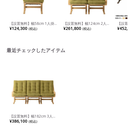
【設置無料】幅58cm 1人掛
【設置無料】幅124cm 2人掛
【設置無料】
け 冨士ファニチア Agio アー
け 冨士ファニチア Agio ソフ
掛け 冨士フ
¥124,300
¥261,800
¥452,10
(税込)
(税込)
ムレスソファ 布張り 成形合
ァ 布張り 成形合板 軽量
イドソファ
板 軽量 組み合わせソファ ユ
軽量
ニットソファ
最近チェックしたアイテム
【設置無料】幅182cm 3人掛
け 冨士ファニチア Agio ソフ
¥386,100
(税込)
ァ 布張り 成形合板 軽量