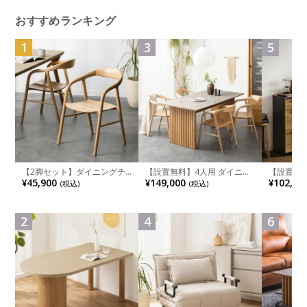
おすすめランキング
1
3
5
【2脚セット】ダイニングチ
【設置無料】4人用 ダイニン
【設置無料
ェア 木製 LUGA 肘付き チェ
グテーブルセット 5点 LUGA
チンカウ
¥45,900
¥149,000
¥102,00
(税込)
(税込)
ア 天然木 リビング椅子 板座
セラミックテーブル おしゃれ
板 引き出
食卓椅子 おしゃれ ウッドチ
ダイニングチェア 和モダン
箱スペース
ェア アッシュ 和モダン ナチ
ナチュラル ブラウン(幅
ンジ台 キ
ュラル ブラウン 完成品
165cm 食卓テーブル×1 食卓
れ ウッデ
2
4
6
椅子×4)
ル グレー